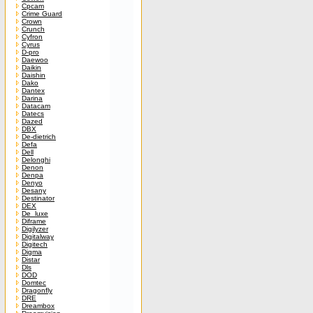
Cpcam
Crime Guard
Crown
Crunch
Cyfron
Cyrus
D-pro
Daewoo
Daikin
Daishin
Dako
Dantex
Darina
Datacam
Datecs
Dazed
DBX
De-dietrich
Defa
Dell
Delonghi
Denon
Denpa
Denyo
Desany
Destinator
DEX
De_luxe
Diframe
Digilyzer
Digitalway
Digitech
Digma
Distar
Dls
DOD
Domtec
Dragonfly
DRE
Dreambox