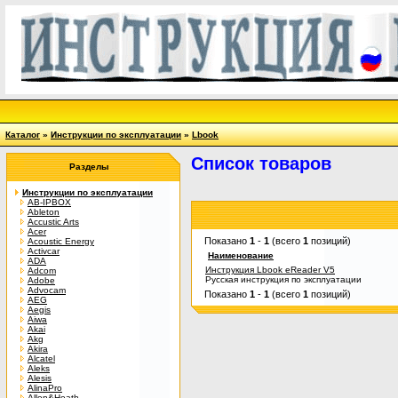
Каталог
»
Инструкции по эксплуатации
»
Lbook
Список товаров
Разделы
Инструкции по эксплуатации
AB-IPBOX
Ableton
Accustic Arts
Acer
Показано
1
-
1
(всего
1
позиций)
Acoustic Energy
Activcar
Наименование
ADA
Инструкция Lbook eReader V5
Adcom
Русская инструкция по эксплуатации
Adobe
Advocam
Показано
1
-
1
(всего
1
позиций)
AEG
Aegis
Aiwa
Akai
Akg
Akira
Alcatel
Aleks
Alesis
AlinaPro
Allen&Heath