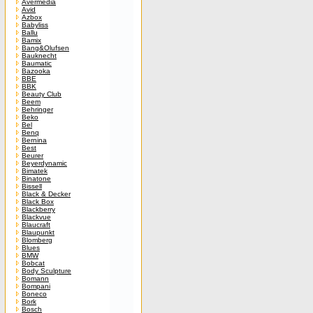
Avermedia
Avid
Azbox
Babyliss
Ballu
Bamix
Bang&Olufsen
Bauknecht
Baumatic
Bazooka
BBE
BBK
Beauty Club
Beem
Behringer
Beko
Bel
Benq
Bernina
Best
Beurer
Beyerdynamic
Bimatek
Binatone
Bissell
Black & Decker
Black Box
Blackberry
Blackvue
Blaucraft
Blaupunkt
Blomberg
Blues
BMW
Bobcat
Body Sculpture
Bomann
Bompani
Boneco
Bork
Bosch