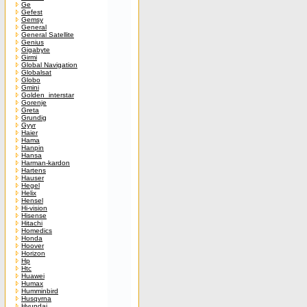
Ge
Gefest
Gemsy
General
General Satellite
Genius
Gigabyte
Girmi
Global Navigation
Globalsat
Globo
Gmini
Golden_interstar
Gorenje
Greta
Grundig
Gyyr
Haier
Hama
Hanpin
Hansa
Harman-kardon
Hartens
Hauser
Hegel
Helix
Hensel
Hi-vision
Hisense
Hitachi
Homedics
Honda
Hoover
Horizon
Hp
Htc
Huawei
Humax
Humminbird
Husqvrna
Hyundai