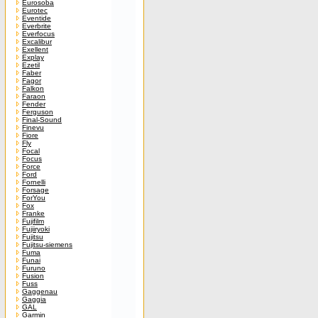
Eurosoba
Eurotec
Eventide
Everbrite
Everfocus
Excalibur
Exellent
Explay
Ezetil
Faber
Fagor
Falkon
Faraon
Fender
Ferguson
Final-Sound
Finevu
Fiore
Fly
Focal
Focus
Force
Ford
Fornelli
Forsage
ForYou
Fox
Franke
Fujifilm
Fujiiryoki
Fujitsu
Fujitsu-siemens
Fuma
Funai
Furuno
Fusion
Fuss
Gaggenau
Gaggia
GAL
Garmin