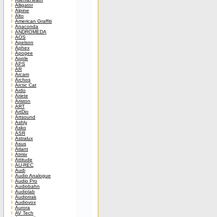
Alligator
Alpine
Alto
American Graffiti
Anaconda
ANDROMEDA
AOS
Apelson
Aphex
Apogee
Apple
APS
AR
Arcam
Archos
Arctic Cat
Ardo
Ariete
Ariston
ART
ArtDio
Artsound
Ashly
Asko
ASR
Astralux
Asus
Atlant
Atmix
Attitude
AU-REC
Audi
Audio Analogue
Audio Pro
Audiobahn
Audiolab
Audiotrak
Audiovox
Aurora
AV Tech