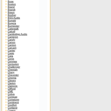
Bose
Boston
Brand
Brandt
Braun
Brother
BSS Audio
Bugatti
Bugera
Burmester
Cakewalk
Calcell
Cambridge Audio
Cameron
Candy
Canon
Canton
Carcam
Carrier
Casio
Cata
Cenix
Cenmax
Centurion
Challenger
Cheetah
Chery
Chevrolet
Cinema
Citroen
Clarion
Clatronic
Clifford
CME
Cobra
Compaq
Comstorm
Continent
Coolfort
Cortland
Cowon