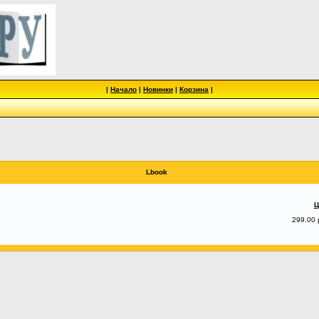
|
Начало
|
Новинки
|
Корзина
|
Lbook
Ц
299.00 