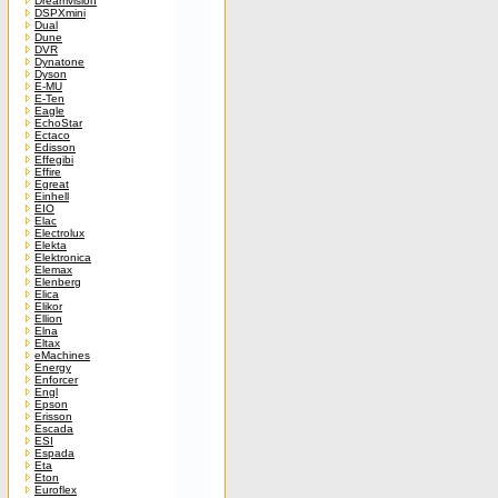
Dreamvision
DSPXmini
Dual
Dune
DVR
Dynatone
Dyson
E-MU
E-Ten
Eagle
EchoStar
Ectaco
Edisson
Effegibi
Effire
Egreat
Einhell
EIO
Elac
Electrolux
Elekta
Elektronica
Elemax
Elenberg
Elica
Elikor
Ellion
Elna
Eltax
eMachines
Energy
Enforcer
Engl
Epson
Erisson
Escada
ESI
Espada
Eta
Eton
Euroflex