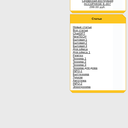
Сервисная инструкция
ACCUPHASE E-307
299.00 руб.
Статьи
Новые статьи
Все статьи
ChatGPT
NewTECH
Бытовая 1
Бытовая 2
Бытовая 3
Для офиса
Для офиса 1
Ремтех
Техника 1
Техника 2
Техника 3
Техника для дома
INFO-1
Быттехника
Туризм
Автотема
INFO-2
Электроника