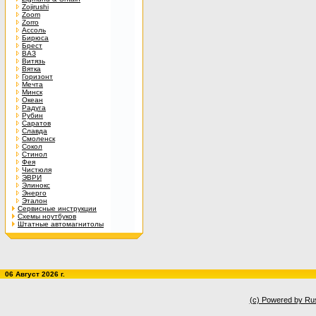
Zojirushi
Zoom
Zorro
Ассоль
Бирюса
Брест
ВАЗ
Витязь
Вятка
Горизонт
Мечта
Минск
Океан
Радуга
Рубин
Саратов
Славда
Смоленск
Сокол
Стинол
Фея
Чистюля
ЭВРИ
Элинокс
Энерго
Эталон
Сервисные инструкции
Схемы ноутбуков
Штатные автомагнитолы
06 Август 2026 г.
(c) Powered by Ru