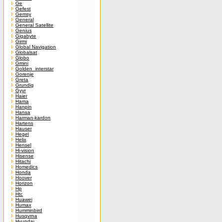
Ge
Gefest
Gemsy
General
General Satellite
Genius
Gigabyte
Girmi
Global Navigation
Globalsat
Globo
Gmini
Golden_interstar
Gorenje
Greta
Grundig
Gyyr
Haier
Hama
Hanpin
Hansa
Harman-kardon
Hartens
Hauser
Hegel
Helix
Hensel
Hi-vision
Hisense
Hitachi
Homedics
Honda
Hoover
Horizon
Hp
Htc
Huawei
Humax
Humminbird
Husqvrna
Hyundai