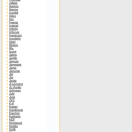
i-Mate
Ibanez
Iberna
Iconbit
Igloo
iGo
Iiyama
Indesit
Infinity
Infocus
Inspector
Involight
Iriver
iRobot
iRu
Izumi
Jabra
Jagile
Jaguar
Jammate
Jamo
Janome
Jbl
Jet
Jetair
Jj-connect
JL-Audio
Johnson
Juki
Jura
JVC
K-9
Kaiser
Kambrook
Karcher
Kathrein
KEF
Kenwood
Kettler
KGB