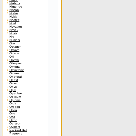
Nintaus
Nintendo
Nissan
Nodor
Nokia
Nootec
Nord
Novation
Novex
Novis
Nrg
Numark
Oce
Octagon
Octave
Odeon
Oki
Olivetti
Olympus
Omega
Omnitronic
Omron
Oneforall
Onext
Onkyo
Onyx
Opel
Openbox
Opticum
Optoma
Orbit
Oregon
Orion
Oris
Orla
Orton
Oursson
Oysters
Packard Bell
Pageone