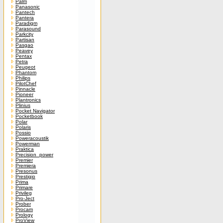
Palm
Panasonic
Pantech
Pantera
Paradigm
Parasound
Parkcity
Partisan
Pasgao
Peavey
Pentax
Petra
Peugeot
Phantom
Philips
PilotChef
Pinnacle
Pioneer
Plantronics
Plinius
Pocket Navigator
Pocketbook
Polar
Polaris
Possio
Poweracoustik
Powerman
Praktica
Precision_power
Premier
Premiera
Presonus
Prestigio
Prima
Primare
Privileg
Pro-Ject
Prober
Procam
Prology
ProView