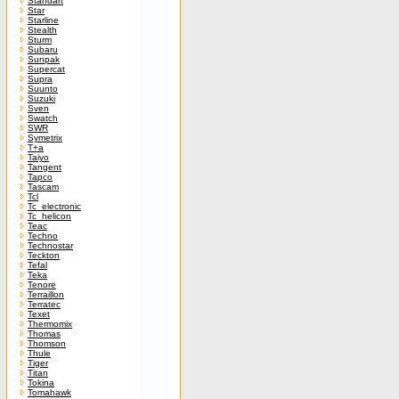
Standart
Star
Starline
Stealth
Sturm
Subaru
Sunpak
Supercat
Supra
Suunto
Suzuki
Sven
Swatch
SWR
Symetrix
T+a
Taiyo
Tangent
Tapco
Tascam
Tcl
Tc_electronic
Tc_helicon
Teac
Techno
Technostar
Teckton
Tefal
Teka
Tenore
Terraillon
Terratec
Texet
Thermomix
Thomas
Thomson
Thule
Tiger
Titan
Tokina
Tomahawk