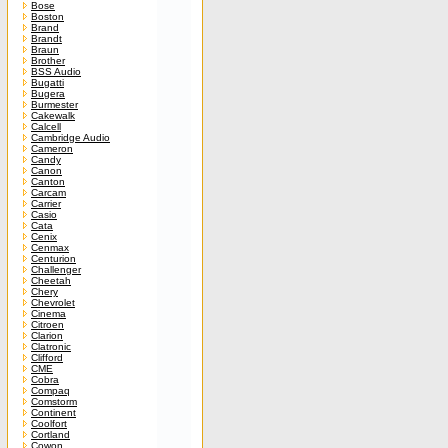
Bose
Boston
Brand
Brandt
Braun
Brother
BSS Audio
Bugatti
Bugera
Burmester
Cakewalk
Calcell
Cambridge Audio
Cameron
Candy
Canon
Canton
Carcam
Carrier
Casio
Cata
Cenix
Cenmax
Centurion
Challenger
Cheetah
Chery
Chevrolet
Cinema
Citroen
Clarion
Clatronic
Clifford
CME
Cobra
Compaq
Comstorm
Continent
Coolfort
Cortland
Cowon