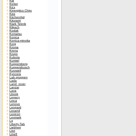
Kia
Kicker
Kicx
Kinergitics Chiro
Kiss
KitchenAid
Kiturami
Klark Teknik
Klipsch
Kodak
Komatsu
Konica
Konica-minolta
Korg
Kroma
Krona
Krups
Kubota
Kumtel
Kuppersberg
Kuppersbusch
Kurzweil
Kyocera
Lab.gruppen
Lada
Land_rover
Lanzar
Lava
Lbook
Legacy
Leica
Lenovo
Leopard
Lexand
Lexicon
Lexmark
Lg
Liberty-Tab
Liebherr
Liiot
Line6