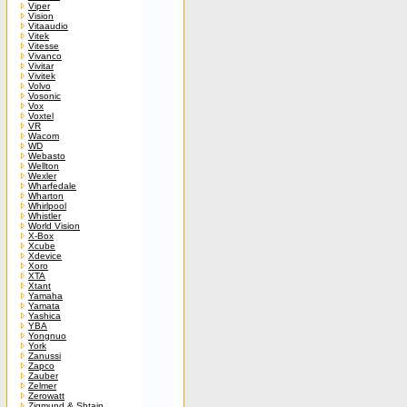
Viper
Vision
Vitaaudio
Vitek
Vitesse
Vivanco
Vivitar
Vivitek
Volvo
Vosonic
Vox
Voxtel
VR
Wacom
WD
Webasto
Wellton
Wexler
Wharfedale
Wharton
Whirlpool
Whistler
World Vision
X-Box
Xcube
Xdevice
Xoro
XTA
Xtant
Yamaha
Yamata
Yashica
YBA
Yongnuo
York
Zanussi
Zapco
Zauber
Zelmer
Zerowatt
Zigmund & Shtain