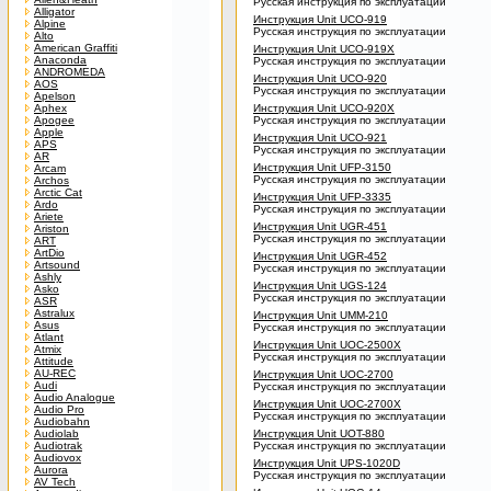
Русская инструкция по эксплуатации
Alligator
Инструкция Unit UCO-919
Alpine
Русская инструкция по эксплуатации
Alto
American Graffiti
Инструкция Unit UCO-919X
Anaconda
Русская инструкция по эксплуатации
ANDROMEDA
Инструкция Unit UCO-920
AOS
Русская инструкция по эксплуатации
Apelson
Aphex
Инструкция Unit UCO-920X
Apogee
Русская инструкция по эксплуатации
Apple
Инструкция Unit UCO-921
APS
Русская инструкция по эксплуатации
AR
Инструкция Unit UFP-3150
Arcam
Русская инструкция по эксплуатации
Archos
Arctic Cat
Инструкция Unit UFP-3335
Ardo
Русская инструкция по эксплуатации
Ariete
Инструкция Unit UGR-451
Ariston
Русская инструкция по эксплуатации
ART
ArtDio
Инструкция Unit UGR-452
Artsound
Русская инструкция по эксплуатации
Ashly
Инструкция Unit UGS-124
Asko
Русская инструкция по эксплуатации
ASR
Astralux
Инструкция Unit UMM-210
Asus
Русская инструкция по эксплуатации
Atlant
Инструкция Unit UOC-2500X
Atmix
Русская инструкция по эксплуатации
Attitude
AU-REC
Инструкция Unit UOC-2700
Audi
Русская инструкция по эксплуатации
Audio Analogue
Инструкция Unit UOC-2700X
Audio Pro
Русская инструкция по эксплуатации
Audiobahn
Audiolab
Инструкция Unit UOT-880
Audiotrak
Русская инструкция по эксплуатации
Audiovox
Инструкция Unit UPS-1020D
Aurora
Русская инструкция по эксплуатации
AV Tech