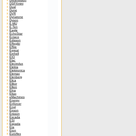
Dreamvision
DSPXmini
Dual
Dune
DVR
Dynatone
Dyson
E-MU
E-Ten
Eagle
EchoStar
Ectaco
Edisson
Effegibi
Effire
Egreat
Einhell
EIO
Elac
Electrolux
Elekta
Elektronica
Elemax
Elenberg
Elica
Elikor
Ellion
Elna
Eltax
eMachines
Energy
Enforcer
Engl
Epson
Erisson
Escada
ESI
Espada
Eta
Eton
Euroflex