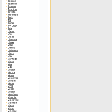
Tomtop
Topfield
Torneo
Toshiba
Toyota
Treelogic
Trek
TS
Turbo
TV LED
Tvix
Ufesa
Ufo
Ulead
Ultimate
Umax
Unit
United
Universal
Unox
Ural
Vantage
Varta
Vax
Vdo
Vector
Vectra
Velas
Velodyne
Verloni
Vertu
VES
Vesta
Vestel
Vestfrost
Viconte
Videovox
Vidikron
Vieta
Vimar
Vincent