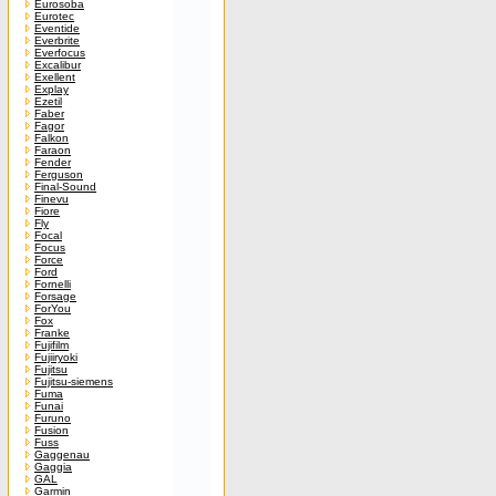
Eurosoba
Eurotec
Eventide
Everbrite
Everfocus
Excalibur
Exellent
Explay
Ezetil
Faber
Fagor
Falkon
Faraon
Fender
Ferguson
Final-Sound
Finevu
Fiore
Fly
Focal
Focus
Force
Ford
Fornelli
Forsage
ForYou
Fox
Franke
Fujifilm
Fujiiryoki
Fujitsu
Fujitsu-siemens
Fuma
Funai
Furuno
Fusion
Fuss
Gaggenau
Gaggia
GAL
Garmin