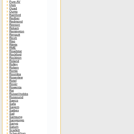
Pure AV
Qtek
Quad
Qumo
Rainford
Redber
Redmond
Reeson
Rekam
Remington
Renault
Ricoh
Riso
Ritmix
RME
Roadstar
Rockford
Rocktron
Roland
Rolley
Rolsen
Romix
Roomba
Rosenlew
Rotel
Rover
Rowenta
Rst
Russel-hobbs
Russound
Saeco
Safa
Sagem
Saibex
Sail
Samsung
Sangiorgio
Sanyo
Saturn
Scarlett
Scher-Khan