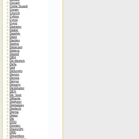
Cpcam
Crime Guard
Crown
Crunch
Cyfron
Cyrus
D-pro
Daewoo
Daikin
Daishin
Dako
Dantex
Darina
Datacam
Datecs
Dazed
DBX
De-dietrich
Defa
Dell
Delonghi
Denon
Denpa
Denyo
Desany
Destinator
DEX
De_luxe
Diframe
Digilyzer
Digitalway
Digitech
Digma
Distar
Dls
DOD
Domtec
Dragonfly
DRE
Dreambox