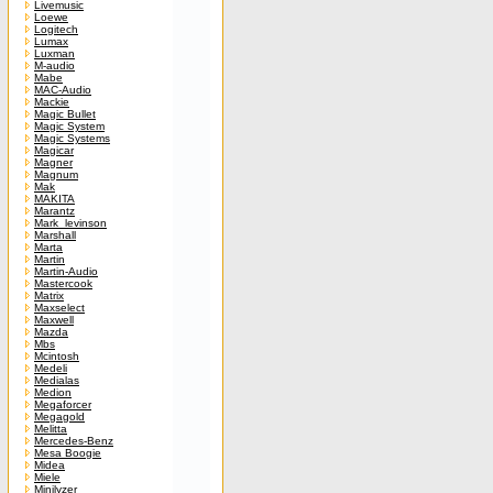
Livemusic
Loewe
Logitech
Lumax
Luxman
M-audio
Mabe
MAC-Audio
Mackie
Magic Bullet
Magic System
Magic Systems
Magicar
Magner
Magnum
Mak
MAKITA
Marantz
Mark_levinson
Marshall
Marta
Martin
Martin-Audio
Mastercook
Matrix
Maxselect
Maxwell
Mazda
Mbs
Mcintosh
Medeli
Medialas
Medion
Megaforcer
Megagold
Melitta
Mercedes-Benz
Mesa Boogie
Midea
Miele
Minilyzer