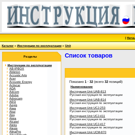
|
Нача
Каталог
»
Инструкции по эксплуатации
»
Unit
Список товаров
Разделы
Инструкции по эксплуатации
AB-IPBOX
Ableton
Accustic Arts
Acer
Показано
1
-
32
(всего
32
позиций)
Acoustic Energy
Activcar
Наименование
ADA
Инструкция Unit UAB-813
Adcom
Русская инструкция по эксплуатации
Adobe
Advocam
Инструкция Unit UAB-814
AEG
Русская инструкция по эксплуатации
Aegis
Инструкция Unit UCJ-253
Aiwa
Русская инструкция по эксплуатации
Akai
Akg
Инструкция Unit UCJ-411
Akira
Русская инструкция по эксплуатации
Alcatel
Инструкция Unit UCJ-417
Aleks
Русская инструкция по эксплуатации
Alesis
AlinaPro
Инструкция Unit UCM-870
Allen&Heath