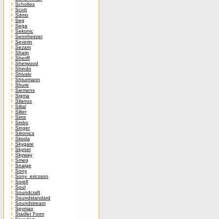
Scholtes
Scott
Sdmo
Seg
Sega
Sekonic
Sennheirzer
Severin
Sezam
Sharp
Sheriff
Sherwood
Shindo
Shivaki
Shturmann
Shure
Siemens
Sigma
Silanos
Siltal
Silter
Sims
Sinbo
Singer
Sitronics
Skoda
Skygate
Skynet
Skyway
Smeg
Snaige
Sony
Sony_ericsson
Sorell
Soul
Soundcraft
Soundstandard
Soundstream
Spymax
Stadler Form