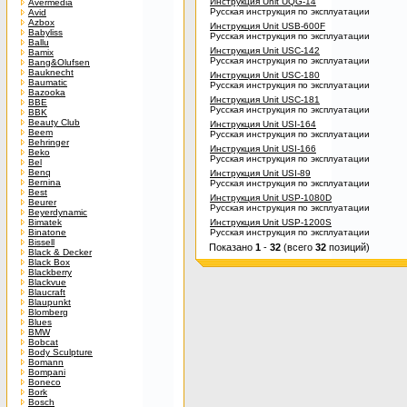
Инструкция Unit UQG-14
Avermedia
Русская инструкция по эксплуатации
Avid
Azbox
Инструкция Unit USB-600F
Babyliss
Русская инструкция по эксплуатации
Ballu
Инструкция Unit USC-142
Bamix
Русская инструкция по эксплуатации
Bang&Olufsen
Bauknecht
Инструкция Unit USC-180
Baumatic
Русская инструкция по эксплуатации
Bazooka
Инструкция Unit USC-181
BBE
Русская инструкция по эксплуатации
BBK
Beauty Club
Инструкция Unit USI-164
Beem
Русская инструкция по эксплуатации
Behringer
Инструкция Unit USI-166
Beko
Русская инструкция по эксплуатации
Bel
Benq
Инструкция Unit USI-89
Bernina
Русская инструкция по эксплуатации
Best
Инструкция Unit USP-1080D
Beurer
Русская инструкция по эксплуатации
Beyerdynamic
Bimatek
Инструкция Unit USP-1200S
Binatone
Русская инструкция по эксплуатации
Bissell
Показано
1
-
32
(всего
32
позиций)
Black & Decker
Black Box
Blackberry
Blackvue
Blaucraft
Blaupunkt
Blomberg
Blues
BMW
Bobcat
Body Sculpture
Bomann
Bompani
Boneco
Bork
Bosch