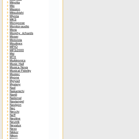
Minolta
Mio
Mission
Mitsubishi
Miyota
MKS
Mongoose
Monitor-audio
Mora
Morphy_richards
Moser
Motorola
Moulinex
MPIO
MPS2000
Msi
MTX
Multitronics
Music Hall
Musica Nova
Musical Fidelity
Mustec
Myone
Myryad
Mystery
Nad
Nakamichi
Nardi
National
Naviangel
Navigon
Nec
Necchi
Neff
Neoline
Neutrik
Nevalux
Nexx
Nikkor
Nikon
Nimzy