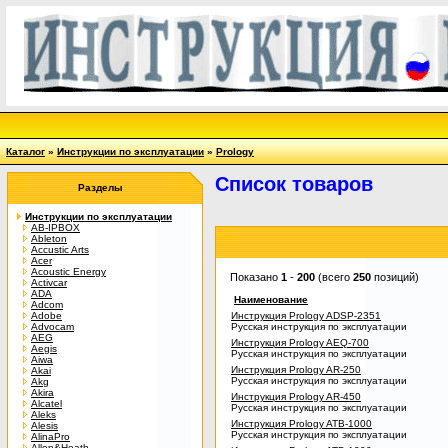
Каталог
»
Инструкции по эксплуатации
»
Prology
Список товаров
Разделы
Инструкции по эксплуатации
AB-IPBOX
Ableton
Accustic Arts
Acer
Acoustic Energy
Показано
1
-
200
(всего
250
позиций)
Activcar
ADA
Наименование
Adcom
Adobe
Инструкция Prology ADSP-2351
Advocam
Русская инструкция по эксплуатации
AEG
Инструкция Prology AEQ-700
Aegis
Русская инструкция по эксплуатации
Aiwa
Инструкция Prology AR-250
Akai
Русская инструкция по эксплуатации
Akg
Akira
Инструкция Prology AR-450
Alcatel
Русская инструкция по эксплуатации
Aleks
Инструкция Prology ATB-1000
Alesis
Русская инструкция по эксплуатации
AlinaPro
Allen&Heath