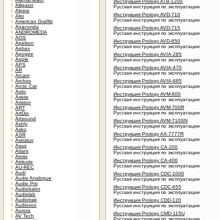
Инструкция Prology ATB-1200
Alligator
Русская инструкция по эксплуатации
Alpine
Инструкция Prology AVD-710
Alto
Русская инструкция по эксплуатации
American Graffiti
Anaconda
Инструкция Prology AVD-715
ANDROMEDA
Русская инструкция по эксплуатации
AOS
Инструкция Prology AVD-850
Apelson
Русская инструкция по эксплуатации
Aphex
Apogee
Инструкция Prology AVIA-285
Apple
Русская инструкция по эксплуатации
APS
Инструкция Prology AVIA-470
AR
Русская инструкция по эксплуатации
Arcam
Archos
Инструкция Prology AVIA-685
Arctic Cat
Русская инструкция по эксплуатации
Ardo
Инструкция Prology AVM-600
Ariete
Русская инструкция по эксплуатации
Ariston
Инструкция Prology AVM-700R
ART
Русская инструкция по эксплуатации
ArtDio
Artsound
Инструкция Prology AVM-710SN
Ashly
Русская инструкция по эксплуатации
Asko
Инструкция Prology AX-7777R
ASR
Русская инструкция по эксплуатации
Astralux
Asus
Инструкция Prology CA-200
Atlant
Русская инструкция по эксплуатации
Atmix
Инструкция Prology CA-400
Attitude
Русская инструкция по эксплуатации
AU-REC
Audi
Инструкция Prology CDC-1000
Audio Analogue
Русская инструкция по эксплуатации
Audio Pro
Инструкция Prology CDC-655
Audiobahn
Русская инструкция по эксплуатации
Audiolab
Audiotrak
Инструкция Prology CDD-120
Audiovox
Русская инструкция по эксплуатации
Aurora
Инструкция Prology CMD-115U
AV Tech
Русская инструкция по эксплуатации