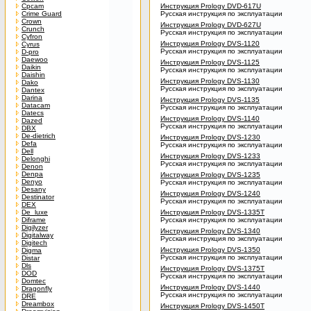
Cpcam
Инструкция Prology DVD-617U
Crime Guard
Русская инструкция по эксплуатации
Crown
Инструкция Prology DVD-627U
Crunch
Русская инструкция по эксплуатации
Cyfron
Инструкция Prology DVS-1120
Cyrus
Русская инструкция по эксплуатации
D-pro
Daewoo
Инструкция Prology DVS-1125
Daikin
Русская инструкция по эксплуатации
Daishin
Инструкция Prology DVS-1130
Dako
Русская инструкция по эксплуатации
Dantex
Darina
Инструкция Prology DVS-1135
Datacam
Русская инструкция по эксплуатации
Datecs
Инструкция Prology DVS-1140
Dazed
Русская инструкция по эксплуатации
DBX
De-dietrich
Инструкция Prology DVS-1230
Defa
Русская инструкция по эксплуатации
Dell
Инструкция Prology DVS-1233
Delonghi
Русская инструкция по эксплуатации
Denon
Denpa
Инструкция Prology DVS-1235
Denyo
Русская инструкция по эксплуатации
Desany
Инструкция Prology DVS-1240
Destinator
Русская инструкция по эксплуатации
DEX
De_luxe
Инструкция Prology DVS-1335T
Diframe
Русская инструкция по эксплуатации
Digilyzer
Инструкция Prology DVS-1340
Digitalway
Русская инструкция по эксплуатации
Digitech
Инструкция Prology DVS-1350
Digma
Русская инструкция по эксплуатации
Distar
Dls
Инструкция Prology DVS-1375T
DOD
Русская инструкция по эксплуатации
Domtec
Инструкция Prology DVS-1440
Dragonfly
Русская инструкция по эксплуатации
DRE
Dreambox
Инструкция Prology DVS-1450T