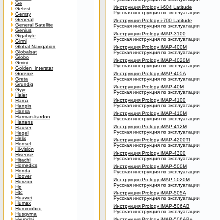
Ge
Инструкция Prology i-604 Latitude
Gefest
Русская инструкция по эксплуатации
Gemsy
General
Инструкция Prology i-700 Latitude
General Satellite
Русская инструкция по эксплуатации
Genius
Инструкция Prology iMAP-3100
Gigabyte
Русская инструкция по эксплуатации
Girmi
Global Navigation
Инструкция Prology iMAP-400M
Globalsat
Русская инструкция по эксплуатации
Globo
Инструкция Prology iMAP-4020M
Gmini
Русская инструкция по эксплуатации
Golden_interstar
Gorenje
Инструкция Prology iMAP-405A
Greta
Русская инструкция по эксплуатации
Grundig
Инструкция Prology iMAP-40M
Gyyr
Русская инструкция по эксплуатации
Haier
Инструкция Prology iMAP-4100
Hama
Русская инструкция по эксплуатации
Hanpin
Hansa
Инструкция Prology iMAP-410M
Harman-kardon
Русская инструкция по эксплуатации
Hartens
Инструкция Prology iMAP-412M
Hauser
Русская инструкция по эксплуатации
Hegel
Helix
Инструкция Prology iMAP-4200TI
Hensel
Русская инструкция по эксплуатации
Hi-vision
Инструкция Prology iMAP-4300
Hisense
Русская инструкция по эксплуатации
Hitachi
Homedics
Инструкция Prology iMAP-500M
Honda
Русская инструкция по эксплуатации
Hoover
Инструкция Prology iMAP-5020M
Horizon
Русская инструкция по эксплуатации
Hp
Htc
Инструкция Prology iMAP-505A
Huawei
Русская инструкция по эксплуатации
Humax
Инструкция Prology iMAP-506AB
Humminbird
Русская инструкция по эксплуатации
Husqvrna
Hyundai
Инструкция Prology iMAP-506AB+