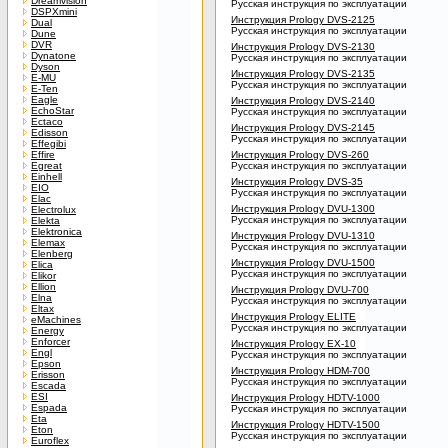
Dreamvision
Русская инструкция по эксплуатации
DSPXmini
Инструкция Prology DVS-2125
Dual
Русская инструкция по эксплуатации
Dune
DVR
Инструкция Prology DVS-2130
Dynatone
Русская инструкция по эксплуатации
Dyson
Инструкция Prology DVS-2135
E-MU
Русская инструкция по эксплуатации
E-Ten
Eagle
Инструкция Prology DVS-2140
EchoStar
Русская инструкция по эксплуатации
Ectaco
Инструкция Prology DVS-2145
Edisson
Русская инструкция по эксплуатации
Effegibi
Effire
Инструкция Prology DVS-260
Egreat
Русская инструкция по эксплуатации
Einhell
Инструкция Prology DVS-35
EIO
Русская инструкция по эксплуатации
Elac
Инструкция Prology DVU-1300
Electrolux
Русская инструкция по эксплуатации
Elekta
Elektronica
Инструкция Prology DVU-1310
Elemax
Русская инструкция по эксплуатации
Elenberg
Инструкция Prology DVU-1500
Elica
Русская инструкция по эксплуатации
Elikor
Ellion
Инструкция Prology DVU-700
Elna
Русская инструкция по эксплуатации
Eltax
Инструкция Prology ELITE
eMachines
Русская инструкция по эксплуатации
Energy
Enforcer
Инструкция Prology EX-10
Engl
Русская инструкция по эксплуатации
Epson
Инструкция Prology HDM-700
Erisson
Русская инструкция по эксплуатации
Escada
ESI
Инструкция Prology HDTV-1000
Espada
Русская инструкция по эксплуатации
Eta
Инструкция Prology HDTV-1500
Eton
Русская инструкция по эксплуатации
Euroflex