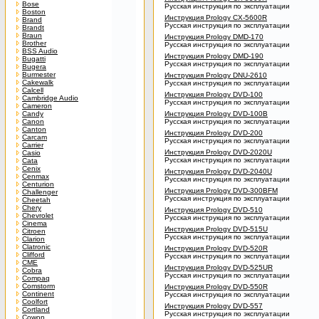
Bose
Русская инструкция по эксплуатации
Boston
Инструкция Prology CX-5600R
Brand
Русская инструкция по эксплуатации
Brandt
Braun
Инструкция Prology DMD-170
Brother
Русская инструкция по эксплуатации
BSS Audio
Инструкция Prology DMD-190
Bugatti
Русская инструкция по эксплуатации
Bugera
Burmester
Инструкция Prology DNU-2610
Cakewalk
Русская инструкция по эксплуатации
Calcell
Инструкция Prology DVD-100
Cambridge Audio
Русская инструкция по эксплуатации
Cameron
Candy
Инструкция Prology DVD-100B
Canon
Русская инструкция по эксплуатации
Canton
Инструкция Prology DVD-200
Carcam
Русская инструкция по эксплуатации
Carrier
Инструкция Prology DVD-2020U
Casio
Русская инструкция по эксплуатации
Cata
Cenix
Инструкция Prology DVD-2040U
Cenmax
Русская инструкция по эксплуатации
Centurion
Инструкция Prology DVD-300BFM
Challenger
Русская инструкция по эксплуатации
Cheetah
Chery
Инструкция Prology DVD-510
Chevrolet
Русская инструкция по эксплуатации
Cinema
Инструкция Prology DVD-515U
Citroen
Русская инструкция по эксплуатации
Clarion
Clatronic
Инструкция Prology DVD-520R
Clifford
Русская инструкция по эксплуатации
CME
Инструкция Prology DVD-525UR
Cobra
Русская инструкция по эксплуатации
Compaq
Comstorm
Инструкция Prology DVD-550R
Continent
Русская инструкция по эксплуатации
Coolfort
Инструкция Prology DVD-557
Cortland
Русская инструкция по эксплуатации
Cowon