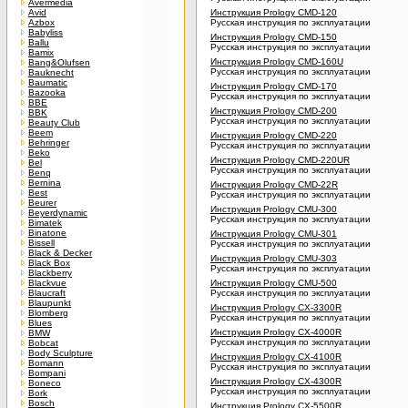
Avermedia
Avid
Инструкция Prology CMD-120
Azbox
Русская инструкция по эксплуатации
Babyliss
Инструкция Prology CMD-150
Ballu
Русская инструкция по эксплуатации
Bamix
Инструкция Prology CMD-160U
Bang&Olufsen
Русская инструкция по эксплуатации
Bauknecht
Baumatic
Инструкция Prology CMD-170
Bazooka
Русская инструкция по эксплуатации
BBE
Инструкция Prology CMD-200
BBK
Русская инструкция по эксплуатации
Beauty Club
Beem
Инструкция Prology CMD-220
Behringer
Русская инструкция по эксплуатации
Beko
Инструкция Prology CMD-220UR
Bel
Русская инструкция по эксплуатации
Benq
Bernina
Инструкция Prology CMD-22R
Best
Русская инструкция по эксплуатации
Beurer
Инструкция Prology CMU-300
Beyerdynamic
Русская инструкция по эксплуатации
Bimatek
Binatone
Инструкция Prology CMU-301
Bissell
Русская инструкция по эксплуатации
Black & Decker
Инструкция Prology CMU-303
Black Box
Русская инструкция по эксплуатации
Blackberry
Blackvue
Инструкция Prology CMU-500
Blaucraft
Русская инструкция по эксплуатации
Blaupunkt
Инструкция Prology CX-3300R
Blomberg
Русская инструкция по эксплуатации
Blues
Инструкция Prology CX-4000R
BMW
Русская инструкция по эксплуатации
Bobcat
Body Sculpture
Инструкция Prology CX-4100R
Bomann
Русская инструкция по эксплуатации
Bompani
Инструкция Prology CX-4300R
Boneco
Русская инструкция по эксплуатации
Bork
Bosch
Инструкция Prology CX-5500R