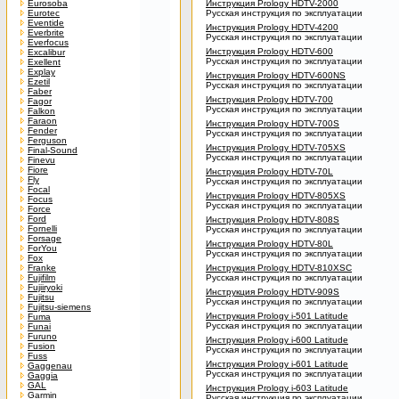
Eurosoba
Инструкция Prology HDTV-2000
Eurotec
Русская инструкция по эксплуатации
Eventide
Инструкция Prology HDTV-4200
Everbrite
Русская инструкция по эксплуатации
Everfocus
Инструкция Prology HDTV-600
Excalibur
Русская инструкция по эксплуатации
Exellent
Explay
Инструкция Prology HDTV-600NS
Ezetil
Русская инструкция по эксплуатации
Faber
Инструкция Prology HDTV-700
Fagor
Русская инструкция по эксплуатации
Falkon
Faraon
Инструкция Prology HDTV-700S
Fender
Русская инструкция по эксплуатации
Ferguson
Инструкция Prology HDTV-705XS
Final-Sound
Русская инструкция по эксплуатации
Finevu
Fiore
Инструкция Prology HDTV-70L
Fly
Русская инструкция по эксплуатации
Focal
Инструкция Prology HDTV-805XS
Focus
Русская инструкция по эксплуатации
Force
Ford
Инструкция Prology HDTV-808S
Fornelli
Русская инструкция по эксплуатации
Forsage
Инструкция Prology HDTV-80L
ForYou
Русская инструкция по эксплуатации
Fox
Franke
Инструкция Prology HDTV-810XSC
Fujifilm
Русская инструкция по эксплуатации
Fujiiryoki
Инструкция Prology HDTV-909S
Fujitsu
Русская инструкция по эксплуатации
Fujitsu-siemens
Инструкция Prology i-501 Latitude
Fuma
Русская инструкция по эксплуатации
Funai
Furuno
Инструкция Prology i-600 Latitude
Fusion
Русская инструкция по эксплуатации
Fuss
Инструкция Prology i-601 Latitude
Gaggenau
Русская инструкция по эксплуатации
Gaggia
GAL
Инструкция Prology i-603 Latitude
Garmin
Русская инструкция по эксплуатации