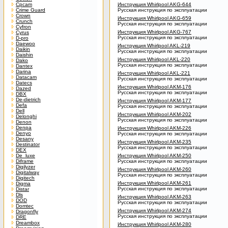
Cpcam
Инструкция Whirlpool AKG-644
Crime Guard
Русская инструкция по эксплуатации
Crown
Инструкция Whirlpool AKG-659
Crunch
Русская инструкция по эксплуатации
Cyfron
Инструкция Whirlpool AKG-767
Cyrus
Русская инструкция по эксплуатации
D-pro
Daewoo
Инструкция Whirlpool AKL-219
Daikin
Русская инструкция по эксплуатации
Daishin
Инструкция Whirlpool AKL-220
Dako
Русская инструкция по эксплуатации
Dantex
Darina
Инструкция Whirlpool AKL-221
Datacam
Русская инструкция по эксплуатации
Datecs
Инструкция Whirlpool AKM-176
Dazed
Русская инструкция по эксплуатации
DBX
De-dietrich
Инструкция Whirlpool AKM-177
Defa
Русская инструкция по эксплуатации
Dell
Инструкция Whirlpool AKM-202
Delonghi
Русская инструкция по эксплуатации
Denon
Denpa
Инструкция Whirlpool AKM-226
Denyo
Русская инструкция по эксплуатации
Desany
Инструкция Whirlpool AKM-235
Destinator
Русская инструкция по эксплуатации
DEX
De_luxe
Инструкция Whirlpool AKM-250
Diframe
Русская инструкция по эксплуатации
Digilyzer
Инструкция Whirlpool AKM-260
Digitalway
Русская инструкция по эксплуатации
Digitech
Инструкция Whirlpool AKM-261
Digma
Русская инструкция по эксплуатации
Distar
Dls
Инструкция Whirlpool AKM-263
DOD
Русская инструкция по эксплуатации
Domtec
Инструкция Whirlpool AKM-274
Dragonfly
Русская инструкция по эксплуатации
DRE
Dreambox
Инструкция Whirlpool AKM-280