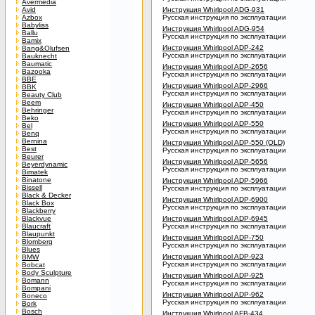
Avermedia
Avid
Инструкция Whirlpool ADG-931
Azbox
Русская инструкция по эксплуатации
Babyliss
Инструкция Whirlpool ADG-954
Ballu
Русская инструкция по эксплуатации
Bamix
Инструкция Whirlpool ADP-242
Bang&Olufsen
Русская инструкция по эксплуатации
Bauknecht
Baumatic
Инструкция Whirlpool ADP-2656
Bazooka
Русская инструкция по эксплуатации
BBE
Инструкция Whirlpool ADP-2966
BBK
Русская инструкция по эксплуатации
Beauty Club
Beem
Инструкция Whirlpool ADP-450
Behringer
Русская инструкция по эксплуатации
Beko
Инструкция Whirlpool ADP-550
Bel
Русская инструкция по эксплуатации
Benq
Bernina
Инструкция Whirlpool ADP-550 (OLD)
Best
Русская инструкция по эксплуатации
Beurer
Инструкция Whirlpool ADP-5656
Beyerdynamic
Русская инструкция по эксплуатации
Bimatek
Binatone
Инструкция Whirlpool ADP-5966
Bissell
Русская инструкция по эксплуатации
Black & Decker
Инструкция Whirlpool ADP-6900
Black Box
Русская инструкция по эксплуатации
Blackberry
Blackvue
Инструкция Whirlpool ADP-6945
Blaucraft
Русская инструкция по эксплуатации
Blaupunkt
Инструкция Whirlpool ADP-750
Blomberg
Русская инструкция по эксплуатации
Blues
Инструкция Whirlpool ADP-923
BMW
Русская инструкция по эксплуатации
Bobcat
Body Sculpture
Инструкция Whirlpool ADP-925
Bomann
Русская инструкция по эксплуатации
Bompani
Инструкция Whirlpool ADP-962
Boneco
Русская инструкция по эксплуатации
Bork
Bosch
Инструкция Whirlpool AFB-434