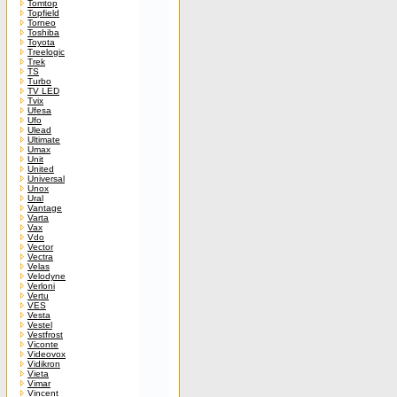
Tomtop
Topfield
Torneo
Toshiba
Toyota
Treelogic
Trek
TS
Turbo
TV LED
Tvix
Ufesa
Ufo
Ulead
Ultimate
Umax
Unit
United
Universal
Unox
Ural
Vantage
Varta
Vax
Vdo
Vector
Vectra
Velas
Velodyne
Verloni
Vertu
VES
Vesta
Vestel
Vestfrost
Viconte
Videovox
Vidikron
Vieta
Vimar
Vincent