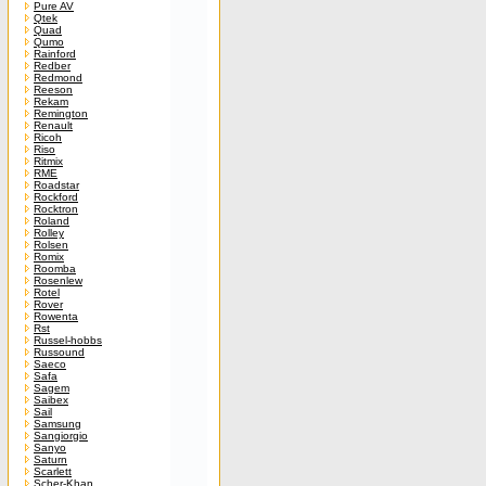
Pure AV
Qtek
Quad
Qumo
Rainford
Redber
Redmond
Reeson
Rekam
Remington
Renault
Ricoh
Riso
Ritmix
RME
Roadstar
Rockford
Rocktron
Roland
Rolley
Rolsen
Romix
Roomba
Rosenlew
Rotel
Rover
Rowenta
Rst
Russel-hobbs
Russound
Saeco
Safa
Sagem
Saibex
Sail
Samsung
Sangiorgio
Sanyo
Saturn
Scarlett
Scher-Khan