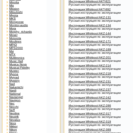
Инструкция Whirlpool AKT-821
Minolta
Русская инструкция по эксплуатации
Mio
Mission
Инструкция Whirlpool AKT-892
Mitsubishi
Русская инструкция по эксплуатации
Miyota
Инструкция Whirlpool AKZ-131
MKS
Русская инструкция по эксплуатации
Mongoose
Monitor-audio
Инструкция Whirlpool AKZ-134
Mora
Русская инструкция по эксплуатации
Morphy_richards
Инструкция Whirlpool AKZ-144
Moser
Русская инструкция по эксплуатации
Motorola
Moulinex
Инструкция Whirlpool AKZ-171
MPIO
Русская инструкция по эксплуатации
MPS2000
Инструкция Whirlpool AKZ-189
Msi
Русская инструкция по эксплуатации
MTX
Инструкция Whirlpool AKZ-201
Multitronics
Русская инструкция по эксплуатации
Music Hall
Musica Nova
Инструкция Whirlpool AKZ-214
Musical Fidelity
Русская инструкция по эксплуатации
Mustec
Инструкция Whirlpool AKZ-218
Myone
Русская инструкция по эксплуатации
Myryad
Mystery
Инструкция Whirlpool AKZ-231
Nad
Русская инструкция по эксплуатации
Nakamichi
Инструкция Whirlpool AKZ-237
Nardi
Русская инструкция по эксплуатации
National
Naviangel
Инструкция Whirlpool AKZ-242
Navigon
Русская инструкция по эксплуатации
Nec
Инструкция Whirlpool AKZ-286
Necchi
Русская инструкция по эксплуатации
Neff
Neoline
Инструкция Whirlpool AKZ-317
Neutrik
Русская инструкция по эксплуатации
Nevalux
Инструкция Whirlpool AKZ-319
Nexx
Русская инструкция по эксплуатации
Nikkor
Nikon
Инструкция Whirlpool AKZ-389
Nimzy
Русская инструкция по эксплуатации