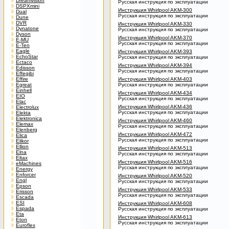
Dreamvision
Русская инструкция по эксплуатации
DSPXmini
Инструкция Whirlpool AKM-300
Dual
Русская инструкция по эксплуатации
Dune
DVR
Инструкция Whirlpool AKM-330
Dynatone
Русская инструкция по эксплуатации
Dyson
Инструкция Whirlpool AKM-370
E-MU
Русская инструкция по эксплуатации
E-Ten
Eagle
Инструкция Whirlpool AKM-393
EchoStar
Русская инструкция по эксплуатации
Ectaco
Инструкция Whirlpool AKM-394
Edisson
Русская инструкция по эксплуатации
Effegibi
Effire
Инструкция Whirlpool AKM-403
Egreat
Русская инструкция по эксплуатации
Einhell
Инструкция Whirlpool AKM-434
EIO
Русская инструкция по эксплуатации
Elac
Инструкция Whirlpool AKM-436
Electrolux
Русская инструкция по эксплуатации
Elekta
Elektronica
Инструкция Whirlpool AKM-460
Elemax
Русская инструкция по эксплуатации
Elenberg
Инструкция Whirlpool AKM-472
Elica
Русская инструкция по эксплуатации
Elikor
Ellion
Инструкция Whirlpool AKM-513
Elna
Русская инструкция по эксплуатации
Eltax
Инструкция Whirlpool AKM-516
eMachines
Русская инструкция по эксплуатации
Energy
Enforcer
Инструкция Whirlpool AKM-520
Engl
Русская инструкция по эксплуатации
Epson
Инструкция Whirlpool AKM-533
Erisson
Русская инструкция по эксплуатации
Escada
ESI
Инструкция Whirlpool AKM-608
Espada
Русская инструкция по эксплуатации
Eta
Инструкция Whirlpool AKM-613
Eton
Русская инструкция по эксплуатации
Euroflex