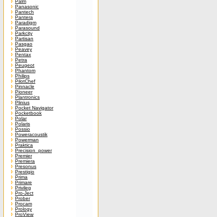
Palm
Panasonic
Pantech
Pantera
Paradigm
Parasound
Parkcity
Partisan
Pasgao
Peavey
Pentax
Petra
Peugeot
Phantom
Philips
PilotChef
Pinnacle
Pioneer
Plantronics
Plinius
Pocket Navigator
Pocketbook
Polar
Polaris
Possio
Poweracoustik
Powerman
Praktica
Precision_power
Premier
Premiera
Presonus
Prestigio
Prima
Primare
Privileg
Pro-Ject
Prober
Procam
Prology
ProView