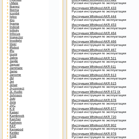
i-Mate
Русская инструкция по эксплуатации
Ibanez
Инструкция Whirlpool AKR 433
Iberna
Русская инструкция по эксплуатации
Iconbit
Инструкция Whirlpool AKR 444
Igloo
Русская инструкция по эксплуатации
iGo
Iiyama
Инструкция Whirlpool AKR 453
Indesit
Русская инструкция по эксплуатации
Infinity
Инструкция Whirlpool AKR 464
Infocus
Русская инструкция по эксплуатации
Inspector
Involight
Инструкция Whirlpool AKR 466
Iriver
Русская инструкция по эксплуатации
iRobot
Инструкция Whirlpool AKR 467
iRu
Русская инструкция по эксплуатации
Izumi
Jabra
Инструкция Whirlpool AKR 521
Jagile
Русская инструкция по эксплуатации
Jaguar
Инструкция Whirlpool AKR 611
Jammate
Русская инструкция по эксплуатации
Jamo
Janome
Инструкция Whirlpool AKR 613
Jbl
Русская инструкция по эксплуатации
Jet
Инструкция Whirlpool AKR 615
Jetair
Русская инструкция по эксплуатации
Jj-connect
JL-Audio
Инструкция Whirlpool AKR 672 IX
Johnson
Русская инструкция по эксплуатации
Juki
Инструкция Whirlpool AKR 676
Jura
Русская инструкция по эксплуатации
JVC
Инструкция Whirlpool AKR 677
K-9
Русская инструкция по эксплуатации
Kaiser
Kambrook
Инструкция Whirlpool AKR 720
Karcher
Русская инструкция по эксплуатации
Kathrein
Инструкция Whirlpool AKR 902
KEF
Русская инструкция по эксплуатации
Kenwood
Kettler
Инструкция Whirlpool AKR 976
KGB
Русская инструкция по эксплуатации