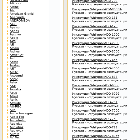
Инструкция Whirlpool ACM-702
Alligator
Русская инструкция по эксплуатации
Alpine
Инструкция Whirlpool ACM-806BA
Alto
Русская инструкция по эксплуатации
American Graffiti
Anaconda
Инструкция Whirlpool ADG-151
ANDROMEDA
Русская инструкция по эксплуатации
AOS
Инструкция Whirlpool ADG-175
Apelson
Русская инструкция по эксплуатации
Aphex
Apogee
Инструкция Whirlpool ADG-1900
Apple
Русская инструкция по эксплуатации
APS
Инструкция Whirlpool ADG-2900
AR
Русская инструкция по эксплуатации
Arcam
Archos
Инструкция Whirlpool ADG-3556
Arctic Cat
Русская инструкция по эксплуатации
Ardo
Инструкция Whirlpool ADG-455
Ariete
Русская инструкция по эксплуатации
Ariston
Инструкция Whirlpool ADG-4556
ART
Русская инструкция по эксплуатации
ArtDio
Artsound
Инструкция Whirlpool ADG-633
Ashly
Русская инструкция по эксплуатации
Asko
Инструкция Whirlpool ADG-6556
ASR
Русская инструкция по эксплуатации
Astralux
Asus
Инструкция Whirlpool ADG-6966
Atlant
Русская инструкция по эксплуатации
Atmix
Инструкция Whirlpool ADG-751
Attitude
Русская инструкция по эксплуатации
AU-REC
Audi
Инструкция Whirlpool ADG-7556
Audio Analogue
Русская инструкция по эксплуатации
Audio Pro
Инструкция Whirlpool ADG-758
Audiobahn
Русская инструкция по эксплуатации
Audiolab
Audiotrak
Инструкция Whirlpool ADG-789
Audiovox
Русская инструкция по эксплуатации
Aurora
Инструкция Whirlpool ADG-8966
AV Tech
Русская инструкция по эксплуатации