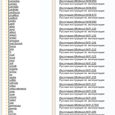
Eurosoba
Инструкция Whirlpool AKM-950
Eurotec
Русская инструкция по эксплуатации
Eventide
Инструкция Whirlpool AKM-953
Everbrite
Русская инструкция по эксплуатации
Everfocus
Инструкция Whirlpool AKM-970
Excalibur
Русская инструкция по эксплуатации
Exellent
Explay
Инструкция Whirlpool AKM-990
Ezetil
Русская инструкция по эксплуатации
Faber
Инструкция Whirlpool AKP-120
Fagor
Русская инструкция по эксплуатации
Falkon
Faraon
Инструкция Whirlpool AKP-135
Fender
Русская инструкция по эксплуатации
Ferguson
Инструкция Whirlpool AKP-144
Final-Sound
Русская инструкция по эксплуатации
Finevu
Fiore
Инструкция Whirlpool AKP-210
Fly
Русская инструкция по эксплуатации
Focal
Инструкция Whirlpool AKP-225
Focus
Русская инструкция по эксплуатации
Force
Ford
Инструкция Whirlpool AKP-230
Fornelli
Русская инструкция по эксплуатации
Forsage
Инструкция Whirlpool AKP-234
ForYou
Русская инструкция по эксплуатации
Fox
Franke
Инструкция Whirlpool AKP-235
Fujifilm
Русская инструкция по эксплуатации
Fujiiryoki
Инструкция Whirlpool AKP-237
Fujitsu
Русская инструкция по эксплуатации
Fujitsu-siemens
Инструкция Whirlpool AKP-239
Fuma
Русская инструкция по эксплуатации
Funai
Furuno
Инструкция Whirlpool AKP-263
Fusion
Русская инструкция по эксплуатации
Fuss
Инструкция Whirlpool AKP-275IX
Gaggenau
Русская инструкция по эксплуатации
Gaggia
GAL
Инструкция Whirlpool AKP-285
Garmin
Русская инструкция по эксплуатации