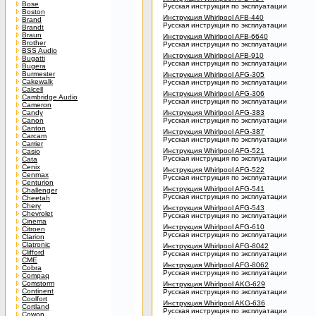
Bose
Русская инструкция по эксплуатации
Boston
Инструкция Whirlpool AFB-440
Brand
Русская инструкция по эксплуатации
Brandt
Braun
Инструкция Whirlpool AFB-6640
Brother
Русская инструкция по эксплуатации
BSS Audio
Инструкция Whirlpool AFB-910
Bugatti
Русская инструкция по эксплуатации
Bugera
Burmester
Инструкция Whirlpool AFG-305
Cakewalk
Русская инструкция по эксплуатации
Calcell
Инструкция Whirlpool AFG-306
Cambridge Audio
Русская инструкция по эксплуатации
Cameron
Candy
Инструкция Whirlpool AFG-383
Canon
Русская инструкция по эксплуатации
Canton
Инструкция Whirlpool AFG-387
Carcam
Русская инструкция по эксплуатации
Carrier
Инструкция Whirlpool AFG-521
Casio
Русская инструкция по эксплуатации
Cata
Cenix
Инструкция Whirlpool AFG-522
Cenmax
Русская инструкция по эксплуатации
Centurion
Инструкция Whirlpool AFG-541
Challenger
Русская инструкция по эксплуатации
Cheetah
Chery
Инструкция Whirlpool AFG-543
Chevrolet
Русская инструкция по эксплуатации
Cinema
Инструкция Whirlpool AFG-610
Citroen
Русская инструкция по эксплуатации
Clarion
Clatronic
Инструкция Whirlpool AFG-8042
Clifford
Русская инструкция по эксплуатации
CME
Инструкция Whirlpool AFG-8062
Cobra
Русская инструкция по эксплуатации
Compaq
Comstorm
Инструкция Whirlpool AKG-629
Continent
Русская инструкция по эксплуатации
Coolfort
Инструкция Whirlpool AKG-636
Cortland
Русская инструкция по эксплуатации
Cowon