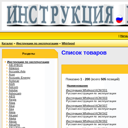
|
Нача
Каталог
»
Инструкции по эксплуатации
»
Whirlpool
Список товаров
Разделы
Инструкции по эксплуатации
AB-IPBOX
Ableton
Accustic Arts
Acer
Acoustic Energy
Показано
1
-
200
(всего
505
позиций)
Activcar
ADA
Наименование
Adcom
Adobe
Инструкция Whirlpool ACM-501
Advocam
Русская инструкция по эксплуатации
AEG
Инструкция Whirlpool ACM-503
Aegis
Русская инструкция по эксплуатации
Aiwa
Инструкция Whirlpool ACM-507
Akai
Русская инструкция по эксплуатации
Akg
Akira
Инструкция Whirlpool ACM-542
Alcatel
Русская инструкция по эксплуатации
Aleks
Инструкция Whirlpool ACM-562
Alesis
Русская инструкция по эксплуатации
AlinaPro
Allen&Heath