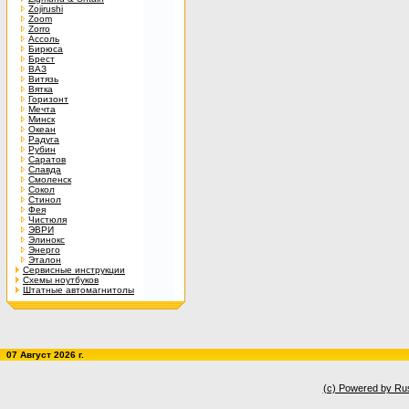
Zojirushi
Zoom
Zorro
Ассоль
Бирюса
Брест
ВАЗ
Витязь
Вятка
Горизонт
Мечта
Минск
Океан
Радуга
Рубин
Саратов
Славда
Смоленск
Сокол
Стинол
Фея
Чистюля
ЭВРИ
Элинокс
Энерго
Эталон
Сервисные инструкции
Схемы ноутбуков
Штатные автомагнитолы
07 Август 2026 г.
(c) Powered by Ru