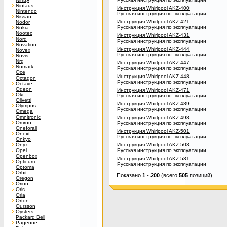
Nintaus
Инструкция Whirlpool AKZ-400
Nintendo
Русская инструкция по эксплуатации
Nissan
Инструкция Whirlpool AKZ-421
Nodor
Русская инструкция по эксплуатации
Nokia
Nootec
Инструкция Whirlpool AKZ-431
Nord
Русская инструкция по эксплуатации
Novation
Инструкция Whirlpool AKZ-444
Novex
Русская инструкция по эксплуатации
Novis
Nrg
Инструкция Whirlpool AKZ-447
Numark
Русская инструкция по эксплуатации
Oce
Инструкция Whirlpool AKZ-448
Octagon
Русская инструкция по эксплуатации
Octave
Odeon
Инструкция Whirlpool AKZ-471
Oki
Русская инструкция по эксплуатации
Olivetti
Инструкция Whirlpool AKZ-489
Olympus
Русская инструкция по эксплуатации
Omega
Omnitronic
Инструкция Whirlpool AKZ-498
Omron
Русская инструкция по эксплуатации
Oneforall
Инструкция Whirlpool AKZ-501
Onext
Русская инструкция по эксплуатации
Onkyo
Onyx
Инструкция Whirlpool AKZ-503
Opel
Русская инструкция по эксплуатации
Openbox
Инструкция Whirlpool AKZ-531
Opticum
Русская инструкция по эксплуатации
Optoma
Orbit
Показано
1
-
200
(всего
505
позиций)
Oregon
Orion
Oris
Orla
Orton
Oursson
Oysters
Packard Bell
Pageone