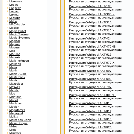
Livemusic
Русская инструкция по эксплуатации
Loewe
Инструкция Whirlpool AKT-108
Logitech
Русская инструкция по эксплуатации
Lumax
Инструкция Whirlpool AKT-305IX
Luxman
Русская инструкция по эксплуатации
M-audio
Mabe
Инструкция Whirlpool AKT-310
MAC-Audio
Русская инструкция по эксплуатации
Mackie
Инструкция Whirlpool AKT-315IX
Magic Bullet
Русская инструкция по эксплуатации
Magic System
Magic Systems
Инструкция Whirlpool AKT-424
Magicar
Русская инструкция по эксплуатации
Magner
Инструкция Whirlpool AKT-476NB
Magnum
Русская инструкция по эксплуатации
Mak
MAKITA
Инструкция Whirlpool AKT-617
Marantz
Русская инструкция по эксплуатации
Mark_levinson
Инструкция Whirlpool AKT-679IX
Marshall
Русская инструкция по эксплуатации
Marta
Martin
Инструкция Whirlpool AKT-697
Martin-Audio
Русская инструкция по эксплуатации
Mastercook
Инструкция Whirlpool AKT-699
Matrix
Русская инструкция по эксплуатации
Maxselect
Maxwell
Инструкция Whirlpool AKT-797
Mazda
Русская инструкция по эксплуатации
Mbs
Инструкция Whirlpool AKT-808NE
Mcintosh
Русская инструкция по эксплуатации
Medeli
Инструкция Whirlpool AKT-810
Medialas
Русская инструкция по эксплуатации
Medion
Megaforcer
Инструкция Whirlpool AKT-811
Megagold
Русская инструкция по эксплуатации
Melitta
Инструкция Whirlpool AKT-813
Mercedes-Benz
Русская инструкция по эксплуатации
Mesa Boogie
Midea
Инструкция Whirlpool AKT-820
Miele
Русская инструкция по эксплуатации
Minilyzer