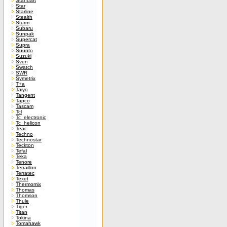
Standart
Star
Starline
Stealth
Sturm
Subaru
Sunpak
Supercat
Supra
Suunto
Suzuki
Sven
Swatch
SWR
Symetrix
T+a
Taiyo
Tangent
Tapco
Tascam
Tcl
Tc_electronic
Tc_helicon
Teac
Techno
Technostar
Teckton
Tefal
Teka
Tenore
Terraillon
Terratec
Texet
Thermomix
Thomas
Thomson
Thule
Tiger
Titan
Tokina
Tomahawk