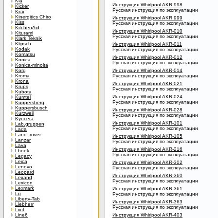
Kia
Инструкция Whirlpool AKR 998
Kicker
Русская инструкция по эксплуатации
Kicx
Kinergitics Chiro
Инструкция Whirlpool AKR 999
Kiss
Русская инструкция по эксплуатации
KitchenAid
Инструкция Whirlpool AKR-010
Kiturami
Русская инструкция по эксплуатации
Klark Teknik
Klipsch
Инструкция Whirlpool AKR-011
Kodak
Русская инструкция по эксплуатации
Komatsu
Инструкция Whirlpool AKR-012
Konica
Русская инструкция по эксплуатации
Konica-minolta
Korg
Инструкция Whirlpool AKR-014
Kroma
Русская инструкция по эксплуатации
Krona
Инструкция Whirlpool AKR-021
Krups
Русская инструкция по эксплуатации
Kubota
Инструкция Whirlpool AKR-024
Kumtel
Русская инструкция по эксплуатации
Kuppersberg
Kuppersbusch
Инструкция Whirlpool AKR-028
Kurzweil
Русская инструкция по эксплуатации
Kyocera
Инструкция Whirlpool AKR-101
Lab.gruppen
Русская инструкция по эксплуатации
Lada
Land_rover
Инструкция Whirlpool AKR-105
Lanzar
Русская инструкция по эксплуатации
Lava
Инструкция Whirlpool AKR-216
Lbook
Русская инструкция по эксплуатации
Legacy
Leica
Инструкция Whirlpool AKR-302
Lenovo
Русская инструкция по эксплуатации
Leopard
Инструкция Whirlpool AKR-360
Lexand
Русская инструкция по эксплуатации
Lexicon
Lexmark
Инструкция Whirlpool AKR-361
Lg
Русская инструкция по эксплуатации
Liberty-Tab
Инструкция Whirlpool AKR-363
Liebherr
Русская инструкция по эксплуатации
Liiot
Line6
Инструкция Whirlpool AKR-403