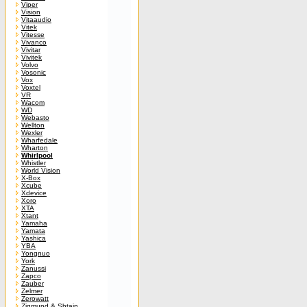
Viper
Vision
Vitaaudio
Vitek
Vitesse
Vivanco
Vivitar
Vivitek
Volvo
Vosonic
Vox
Voxtel
VR
Wacom
WD
Webasto
Wellton
Wexler
Wharfedale
Wharton
Whirlpool
Whistler
World Vision
X-Box
Xcube
Xdevice
Xoro
XTA
Xtant
Yamaha
Yamata
Yashica
YBA
Yongnuo
York
Zanussi
Zapco
Zauber
Zelmer
Zerowatt
Zigmund & Shtain