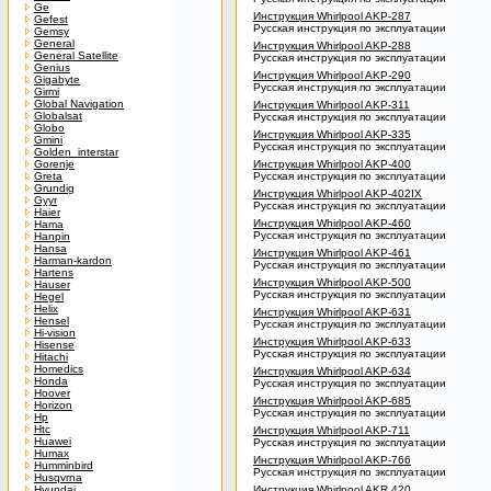
Ge
Инструкция Whirlpool AKP-287
Gefest
Русская инструкция по эксплуатации
Gemsy
General
Инструкция Whirlpool AKP-288
General Satellite
Русская инструкция по эксплуатации
Genius
Инструкция Whirlpool AKP-290
Gigabyte
Русская инструкция по эксплуатации
Girmi
Global Navigation
Инструкция Whirlpool AKP-311
Globalsat
Русская инструкция по эксплуатации
Globo
Инструкция Whirlpool AKP-335
Gmini
Русская инструкция по эксплуатации
Golden_interstar
Gorenje
Инструкция Whirlpool AKP-400
Greta
Русская инструкция по эксплуатации
Grundig
Инструкция Whirlpool AKP-402IX
Gyyr
Русская инструкция по эксплуатации
Haier
Инструкция Whirlpool AKP-460
Hama
Русская инструкция по эксплуатации
Hanpin
Hansa
Инструкция Whirlpool AKP-461
Harman-kardon
Русская инструкция по эксплуатации
Hartens
Инструкция Whirlpool AKP-500
Hauser
Русская инструкция по эксплуатации
Hegel
Helix
Инструкция Whirlpool AKP-631
Hensel
Русская инструкция по эксплуатации
Hi-vision
Инструкция Whirlpool AKP-633
Hisense
Русская инструкция по эксплуатации
Hitachi
Homedics
Инструкция Whirlpool AKP-634
Honda
Русская инструкция по эксплуатации
Hoover
Инструкция Whirlpool AKP-685
Horizon
Русская инструкция по эксплуатации
Hp
Htc
Инструкция Whirlpool AKP-711
Huawei
Русская инструкция по эксплуатации
Humax
Инструкция Whirlpool AKP-766
Humminbird
Русская инструкция по эксплуатации
Husqvrna
Hyundai
Инструкция Whirlpool AKR 420