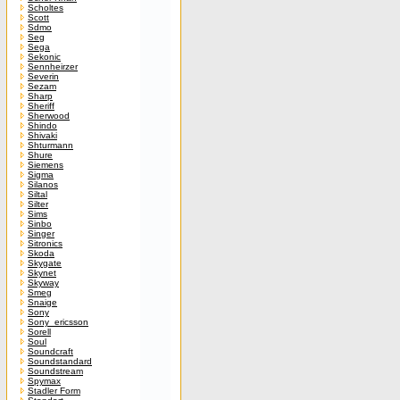
Scholtes
Scott
Sdmo
Seg
Sega
Sekonic
Sennheirzer
Severin
Sezam
Sharp
Sheriff
Sherwood
Shindo
Shivaki
Shturmann
Shure
Siemens
Sigma
Silanos
Siltal
Silter
Sims
Sinbo
Singer
Sitronics
Skoda
Skygate
Skynet
Skyway
Smeg
Snaige
Sony
Sony_ericsson
Sorell
Soul
Soundcraft
Soundstandard
Soundstream
Spymax
Stadler Form