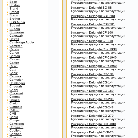
Bose
Русская инструкция по эксплуатации
Boston
Инструкция Delonghi BQ-88
Brand
Русская инструкция по эксплуатации
Brandt
Braun
Инструкция Delonghi CBT-200
Brother
Русская инструкция по эксплуатации
BSS Audio
Инструкция Delonghi CBT-201
Bugatti
Русская инструкция по эксплуатации
Bugera
Burmester
Инструкция Delonghi CF-190
Cakewalk
Русская инструкция по эксплуатации
Calcell
Инструкция Delonghi CF-210
Cambridge Audio
Русская инструкция по эксплуатации
Cameron
Candy
Инструкция Delonghi CF-61930
Canon
Русская инструкция по эксплуатации
Canton
Инструкция Delonghi CF-61940
Carcam
Русская инструкция по эксплуатации
Carrier
Инструкция Delonghi CF-61950
Casio
Русская инструкция по эксплуатации
Cata
Cenix
Инструкция Delonghi CG-134
Cenmax
Русская инструкция по эксплуатации
Centurion
Инструкция Delonghi CG-144
Challenger
Русская инструкция по эксплуатации
Cheetah
Chery
Инструкция Delonghi CG-160
Chevrolet
Русская инструкция по эксплуатации
Cinema
Инструкция Delonghi CG-238
Citroen
Русская инструкция по эксплуатации
Clarion
Clatronic
Инструкция Delonghi CG-248
Clifford
Русская инструкция по эксплуатации
CME
Инструкция Delonghi CG-270
Cobra
Русская инструкция по эксплуатации
Compaq
Comstorm
Инструкция Delonghi CGH-800
Continent
Русская инструкция по эксплуатации
Coolfort
Инструкция Delonghi CKP-20
Cortland
Русская инструкция по эксплуатации
Cowon