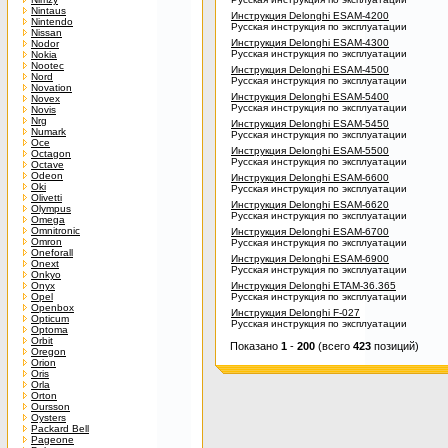
Nintaus
Инструкция Delonghi ESAM-4200
Nintendo
Русская инструкция по эксплуатации
Nissan
Инструкция Delonghi ESAM-4300
Nodor
Русская инструкция по эксплуатации
Nokia
Nootec
Инструкция Delonghi ESAM-4500
Nord
Русская инструкция по эксплуатации
Novation
Инструкция Delonghi ESAM-5400
Novex
Русская инструкция по эксплуатации
Novis
Nrg
Инструкция Delonghi ESAM-5450
Numark
Русская инструкция по эксплуатации
Oce
Инструкция Delonghi ESAM-5500
Octagon
Русская инструкция по эксплуатации
Octave
Odeon
Инструкция Delonghi ESAM-6600
Oki
Русская инструкция по эксплуатации
Olivetti
Инструкция Delonghi ESAM-6620
Olympus
Русская инструкция по эксплуатации
Omega
Omnitronic
Инструкция Delonghi ESAM-6700
Omron
Русская инструкция по эксплуатации
Oneforall
Инструкция Delonghi ESAM-6900
Onext
Русская инструкция по эксплуатации
Onkyo
Onyx
Инструкция Delonghi ETAM-36.365
Opel
Русская инструкция по эксплуатации
Openbox
Инструкция Delonghi F-027
Opticum
Русская инструкция по эксплуатации
Optoma
Orbit
Показано
1
-
200
(всего
423
позиций)
Oregon
Orion
Oris
Orla
Orton
Oursson
Oysters
Packard Bell
Pageone