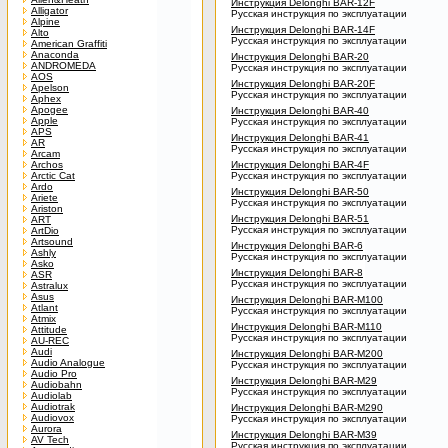
Инструкция Delonghi BAR-12F
Alligator
Русская инструкция по эксплуатации
Alpine
Инструкция Delonghi BAR-14F
Alto
Русская инструкция по эксплуатации
American Graffiti
Anaconda
Инструкция Delonghi BAR-20
ANDROMEDA
Русская инструкция по эксплуатации
AOS
Инструкция Delonghi BAR-20F
Apelson
Русская инструкция по эксплуатации
Aphex
Apogee
Инструкция Delonghi BAR-40
Apple
Русская инструкция по эксплуатации
APS
Инструкция Delonghi BAR-41
AR
Русская инструкция по эксплуатации
Arcam
Archos
Инструкция Delonghi BAR-4F
Arctic Cat
Русская инструкция по эксплуатации
Ardo
Инструкция Delonghi BAR-50
Ariete
Русская инструкция по эксплуатации
Ariston
Инструкция Delonghi BAR-51
ART
Русская инструкция по эксплуатации
ArtDio
Artsound
Инструкция Delonghi BAR-6
Ashly
Русская инструкция по эксплуатации
Asko
Инструкция Delonghi BAR-8
ASR
Русская инструкция по эксплуатации
Astralux
Asus
Инструкция Delonghi BAR-M100
Atlant
Русская инструкция по эксплуатации
Atmix
Инструкция Delonghi BAR-M110
Attitude
Русская инструкция по эксплуатации
AU-REC
Audi
Инструкция Delonghi BAR-M200
Audio Analogue
Русская инструкция по эксплуатации
Audio Pro
Инструкция Delonghi BAR-M29
Audiobahn
Русская инструкция по эксплуатации
Audiolab
Audiotrak
Инструкция Delonghi BAR-M290
Audiovox
Русская инструкция по эксплуатации
Aurora
Инструкция Delonghi BAR-M39
AV Tech
Русская инструкция по эксплуатации