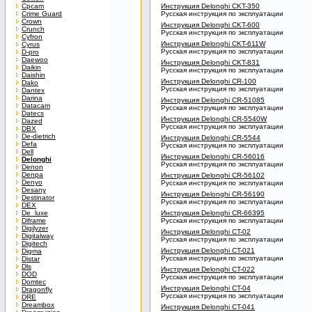
Cpcam
Инструкция Delonghi CKT-350
Crime Guard
Русская инструкция по эксплуатации
Crown
Инструкция Delonghi CKT-600
Crunch
Русская инструкция по эксплуатации
Cyfron
Инструкция Delonghi CKT-611W
Cyrus
Русская инструкция по эксплуатации
D-pro
Daewoo
Инструкция Delonghi CKT-831
Daikin
Русская инструкция по эксплуатации
Daishin
Инструкция Delonghi CR-100
Dako
Русская инструкция по эксплуатации
Dantex
Darina
Инструкция Delonghi CR-51085
Datacam
Русская инструкция по эксплуатации
Datecs
Инструкция Delonghi CR-5540W
Dazed
Русская инструкция по эксплуатации
DBX
De-dietrich
Инструкция Delonghi CR-5544
Defa
Русская инструкция по эксплуатации
Dell
Инструкция Delonghi CR-56016
Delonghi
Русская инструкция по эксплуатации
Denon
Denpa
Инструкция Delonghi CR-56102
Denyo
Русская инструкция по эксплуатации
Desany
Инструкция Delonghi CR-56190
Destinator
Русская инструкция по эксплуатации
DEX
De_luxe
Инструкция Delonghi CR-66395
Diframe
Русская инструкция по эксплуатации
Digilyzer
Инструкция Delonghi CT-02
Digitalway
Русская инструкция по эксплуатации
Digitech
Инструкция Delonghi CT-021
Digma
Русская инструкция по эксплуатации
Distar
Dls
Инструкция Delonghi CT-022
DOD
Русская инструкция по эксплуатации
Domtec
Инструкция Delonghi CT-04
Dragonfly
Русская инструкция по эксплуатации
DRE
Dreambox
Инструкция Delonghi CT-041