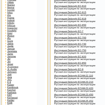
i-Mate
Русская инструкция по эксплуатации
Ibanez
Инструкция Delonghi EC-610
Iberna
Русская инструкция по эксплуатации
Iconbit
Инструкция Delonghi EC-615
Igloo
Русская инструкция по эксплуатации
iGo
Iiyama
Инструкция Delonghi EC-619
Indesit
Русская инструкция по эксплуатации
Infinity
Инструкция Delonghi EC-650
Infocus
Русская инструкция по эксплуатации
Inspector
Involight
Инструкция Delonghi EC-7
Iriver
Русская инструкция по эксплуатации
iRobot
Инструкция Delonghi EC-700
iRu
Русская инструкция по эксплуатации
Izumi
Jabra
Инструкция Delonghi EC-730
Jagile
Русская инструкция по эксплуатации
Jaguar
Инструкция Delonghi EC-750
Jammate
Русская инструкция по эксплуатации
Jamo
Janome
Инструкция Delonghi EC-820
Jbl
Русская инструкция по эксплуатации
Jet
Инструкция Delonghi EC-850
Jetair
Русская инструкция по эксплуатации
Jj-connect
JL-Audio
Инструкция Delonghi EC-9
Johnson
Русская инструкция по эксплуатации
Juki
Инструкция Delonghi ECAM-22.110
Jura
Русская инструкция по эксплуатации
JVC
Инструкция Delonghi ECAM-23.210
K-9
Русская инструкция по эксплуатации
Kaiser
Kambrook
Инструкция Delonghi ECAM-23.420
Karcher
Русская инструкция по эксплуатации
Kathrein
Инструкция Delonghi ECAM-23.450
KEF
Русская инструкция по эксплуатации
Kenwood
Kettler
Инструкция Delonghi ECAM-25.452
KGB
Русская инструкция по эксплуатации