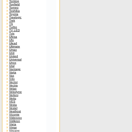
Tomtop
Topfield
Torneo
Toshiba
Toyota
Treelogic
Trek
TS
Turbo
TV LED
Tvix
Ufesa
Ufo
Ulead
Ultimate
Umax
Unit
United
Universal
Unox
Ural
Vantage
Varta
Vax
Vdo
Vector
Vectra
Velas
Velodyne
Verloni
Vertu
VES
Vesta
Vestel
Vestfrost
Viconte
Videovox
Vidikron
Vieta
Vimar
Vincent