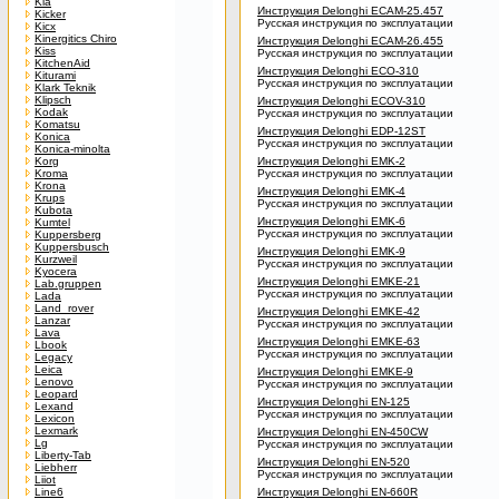
Kia
Инструкция Delonghi ECAM-25.457
Kicker
Русская инструкция по эксплуатации
Kicx
Kinergitics Chiro
Инструкция Delonghi ECAM-26.455
Kiss
Русская инструкция по эксплуатации
KitchenAid
Инструкция Delonghi ECO-310
Kiturami
Русская инструкция по эксплуатации
Klark Teknik
Klipsch
Инструкция Delonghi ECOV-310
Kodak
Русская инструкция по эксплуатации
Komatsu
Инструкция Delonghi EDP-12ST
Konica
Русская инструкция по эксплуатации
Konica-minolta
Korg
Инструкция Delonghi EMK-2
Kroma
Русская инструкция по эксплуатации
Krona
Инструкция Delonghi EMK-4
Krups
Русская инструкция по эксплуатации
Kubota
Инструкция Delonghi EMK-6
Kumtel
Русская инструкция по эксплуатации
Kuppersberg
Kuppersbusch
Инструкция Delonghi EMK-9
Kurzweil
Русская инструкция по эксплуатации
Kyocera
Инструкция Delonghi EMKE-21
Lab.gruppen
Русская инструкция по эксплуатации
Lada
Land_rover
Инструкция Delonghi EMKE-42
Lanzar
Русская инструкция по эксплуатации
Lava
Инструкция Delonghi EMKE-63
Lbook
Русская инструкция по эксплуатации
Legacy
Leica
Инструкция Delonghi EMKE-9
Lenovo
Русская инструкция по эксплуатации
Leopard
Инструкция Delonghi EN-125
Lexand
Русская инструкция по эксплуатации
Lexicon
Lexmark
Инструкция Delonghi EN-450CW
Lg
Русская инструкция по эксплуатации
Liberty-Tab
Инструкция Delonghi EN-520
Liebherr
Русская инструкция по эксплуатации
Liiot
Line6
Инструкция Delonghi EN-660R