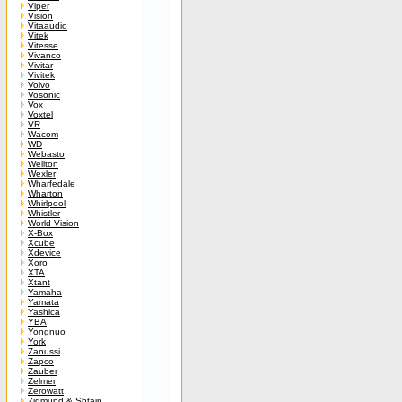
Viper
Vision
Vitaaudio
Vitek
Vitesse
Vivanco
Vivitar
Vivitek
Volvo
Vosonic
Vox
Voxtel
VR
Wacom
WD
Webasto
Wellton
Wexler
Wharfedale
Wharton
Whirlpool
Whistler
World Vision
X-Box
Xcube
Xdevice
Xoro
XTA
Xtant
Yamaha
Yamata
Yashica
YBA
Yongnuo
York
Zanussi
Zapco
Zauber
Zelmer
Zerowatt
Zigmund & Shtain