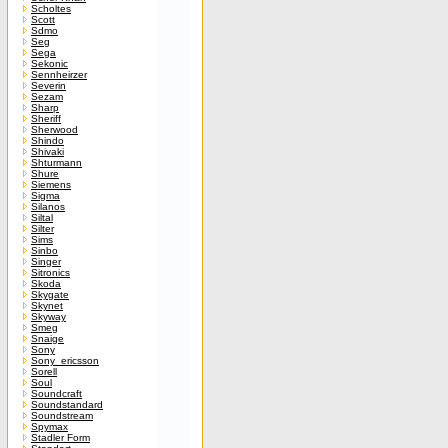
Scholtes
Scott
Sdmo
Seg
Sega
Sekonic
Sennheirzer
Severin
Sezam
Sharp
Sheriff
Sherwood
Shindo
Shivaki
Shturmann
Shure
Siemens
Sigma
Silanos
Siltal
Silter
Sims
Sinbo
Singer
Sitronics
Skoda
Skygate
Skynet
Skyway
Smeg
Snaige
Sony
Sony_ericsson
Sorell
Soul
Soundcraft
Soundstandard
Soundstream
Spymax
Stadler Form