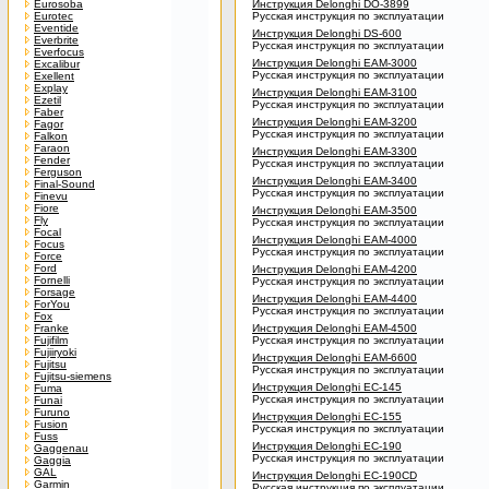
Eurosoba
Инструкция Delonghi DO-3899
Eurotec
Русская инструкция по эксплуатации
Eventide
Инструкция Delonghi DS-600
Everbrite
Русская инструкция по эксплуатации
Everfocus
Инструкция Delonghi EAM-3000
Excalibur
Русская инструкция по эксплуатации
Exellent
Explay
Инструкция Delonghi EAM-3100
Ezetil
Русская инструкция по эксплуатации
Faber
Инструкция Delonghi EAM-3200
Fagor
Русская инструкция по эксплуатации
Falkon
Faraon
Инструкция Delonghi EAM-3300
Fender
Русская инструкция по эксплуатации
Ferguson
Инструкция Delonghi EAM-3400
Final-Sound
Русская инструкция по эксплуатации
Finevu
Fiore
Инструкция Delonghi EAM-3500
Fly
Русская инструкция по эксплуатации
Focal
Инструкция Delonghi EAM-4000
Focus
Русская инструкция по эксплуатации
Force
Ford
Инструкция Delonghi EAM-4200
Fornelli
Русская инструкция по эксплуатации
Forsage
Инструкция Delonghi EAM-4400
ForYou
Русская инструкция по эксплуатации
Fox
Franke
Инструкция Delonghi EAM-4500
Fujifilm
Русская инструкция по эксплуатации
Fujiiryoki
Инструкция Delonghi EAM-6600
Fujitsu
Русская инструкция по эксплуатации
Fujitsu-siemens
Инструкция Delonghi EC-145
Fuma
Русская инструкция по эксплуатации
Funai
Furuno
Инструкция Delonghi EC-155
Fusion
Русская инструкция по эксплуатации
Fuss
Инструкция Delonghi EC-190
Gaggenau
Русская инструкция по эксплуатации
Gaggia
GAL
Инструкция Delonghi EC-190CD
Garmin
Русская инструкция по эксплуатации