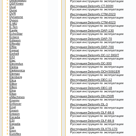
Dreamvision
Русская инструкция по эксплуатации
DSPXmini
Инструкция Delonghi CT-300H
Dual
Русская инструкция по эксплуатации
Dune
DVR
Инструкция Delonghi CTM-2023
Dynatone
Русская инструкция по эксплуатации
Dyson
Инструкция Delonghi CTM-4023
E-MU
Русская инструкция по эксплуатации
E-Ten
Eagle
Инструкция Delonghi DAP-130
EchoStar
Русская инструкция по эксплуатации
Ectaco
Инструкция Delonghi DAP-70
Edisson
Русская инструкция по эксплуатации
Effegibi
Effire
Инструкция Delonghi DAP-700
Egreat
Русская инструкция по эксплуатации
Einhell
Инструкция Delonghi DC-12 DIGIT
EIO
Русская инструкция по эксплуатации
Elac
Инструкция Delonghi DC-300
Electrolux
Русская инструкция по эксплуатации
Elekta
Elektronica
Инструкция Delonghi DCH-5091ER
Elemax
Русская инструкция по эксплуатации
Elenberg
Инструкция Delonghi DEC-12
Elica
Русская инструкция по эксплуатации
Elikor
Ellion
Инструкция Delonghi DEC-18
Elna
Русская инструкция по эксплуатации
Eltax
Инструкция Delonghi DH-250R
eMachines
Русская инструкция по эксплуатации
Energy
Enforcer
Инструкция Delonghi DL-3
Engl
Русская инструкция по эксплуатации
Epson
Инструкция Delonghi DLF-88.6
Erisson
Русская инструкция по эксплуатации
Escada
ESI
Инструкция Delonghi DLF-88.9
Espada
Русская инструкция по эксплуатации
Eta
Инструкция Delonghi DLXTS-170
Eton
Русская инструкция по эксплуатации
Euroflex