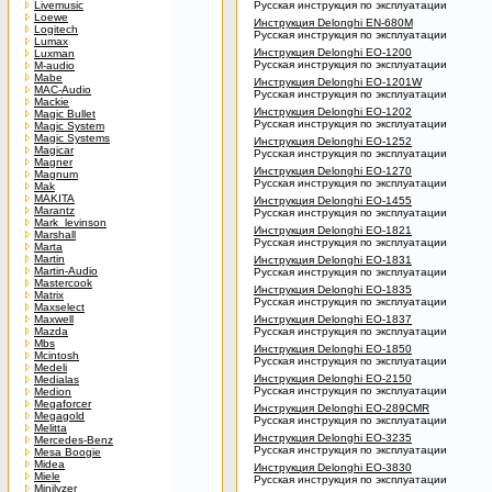
Livemusic
Русская инструкция по эксплуатации
Loewe
Инструкция Delonghi EN-680M
Logitech
Русская инструкция по эксплуатации
Lumax
Инструкция Delonghi EO-1200
Luxman
Русская инструкция по эксплуатации
M-audio
Mabe
Инструкция Delonghi EO-1201W
MAC-Audio
Русская инструкция по эксплуатации
Mackie
Инструкция Delonghi EO-1202
Magic Bullet
Русская инструкция по эксплуатации
Magic System
Magic Systems
Инструкция Delonghi EO-1252
Magicar
Русская инструкция по эксплуатации
Magner
Инструкция Delonghi EO-1270
Magnum
Русская инструкция по эксплуатации
Mak
MAKITA
Инструкция Delonghi EO-1455
Marantz
Русская инструкция по эксплуатации
Mark_levinson
Инструкция Delonghi EO-1821
Marshall
Русская инструкция по эксплуатации
Marta
Martin
Инструкция Delonghi EO-1831
Martin-Audio
Русская инструкция по эксплуатации
Mastercook
Инструкция Delonghi EO-1835
Matrix
Русская инструкция по эксплуатации
Maxselect
Maxwell
Инструкция Delonghi EO-1837
Mazda
Русская инструкция по эксплуатации
Mbs
Инструкция Delonghi EO-1850
Mcintosh
Русская инструкция по эксплуатации
Medeli
Инструкция Delonghi EO-2150
Medialas
Русская инструкция по эксплуатации
Medion
Megaforcer
Инструкция Delonghi EO-289CMR
Megagold
Русская инструкция по эксплуатации
Melitta
Инструкция Delonghi EO-3235
Mercedes-Benz
Русская инструкция по эксплуатации
Mesa Boogie
Midea
Инструкция Delonghi EO-3830
Miele
Русская инструкция по эксплуатации
Minilyzer