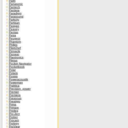
Palm
Panasonic
Pantech
Pantera
Paradigm
Parasound
Parkcity
Partisan
Pasgao
Peavey
Pentax
Petra
Peugeot
Phantom
Philips
PilotChef
Pinnacle
Pioneer
Plantronics
Plinius
Pocket Navigator
Pocketbook
Polar
Polaris
Possio
Poweracoustik
Powerman
Praktica
Precision_power
Premier
Premiera
Presonus
Prestigio
Prima
Primare
Privileg
Pro-Ject
Prober
Procam
Prology
ProView