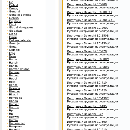
Ge
Инструкция Delonghi EC-200
Gefest
Русская инструкция по эксплуатации
Gemsy
General
Инструкция Delonghi EC-200 CD
General Satellite
Русская инструкция по эксплуатации
Genius
Инструкция Delonghi EC-200 CD.B
Gigabyte
Русская инструкция по эксплуатации
Girmi
Global Navigation
Инструкция Delonghi EC-2000
Globalsat
Русская инструкция по эксплуатации
Globo
Инструкция Delonghi EC-250B
Gmini
Русская инструкция по эксплуатации
Golden_interstar
Gorenje
Инструкция Delonghi EC-250W
Greta
Русская инструкция по эксплуатации
Grundig
Инструкция Delonghi EC-270
Gyyr
Русская инструкция по эксплуатации
Haier
Инструкция Delonghi EC-300M
Hama
Русская инструкция по эксплуатации
Hanpin
Hansa
Инструкция Delonghi EC-330S
Harman-kardon
Русская инструкция по эксплуатации
Hartens
Инструкция Delonghi EC-400
Hauser
Русская инструкция по эксплуатации
Hegel
Helix
Инструкция Delonghi EC-410
Hensel
Русская инструкция по эксплуатации
Hi-vision
Инструкция Delonghi EC-420
Hisense
Русская инструкция по эксплуатации
Hitachi
Homedics
Инструкция Delonghi EC-430E
Honda
Русская инструкция по эксплуатации
Hoover
Инструкция Delonghi EC-435
Horizon
Русская инструкция по эксплуатации
Hp
Htc
Инструкция Delonghi EC-5
Huawei
Русская инструкция по эксплуатации
Humax
Инструкция Delonghi EC-500
Humminbird
Русская инструкция по эксплуатации
Husqvrna
Hyundai
Инструкция Delonghi EC-510