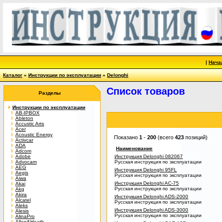
|
Нача
Каталог
»
Инструкции по эксплуатации
»
Delonghi
Список товаров
Разделы
Инструкции по эксплуатации
AB-IPBOX
Ableton
Accustic Arts
Acer
Acoustic Energy
Показано
1
-
200
(всего
423
позиций)
Activcar
ADA
Наименование
Adcom
Adobe
Инструкция Delonghi 082067
Advocam
Русская инструкция по эксплуатации
AEG
Инструкция Delonghi 95FL
Aegis
Русская инструкция по эксплуатации
Aiwa
Инструкция Delonghi AC-75
Akai
Русская инструкция по эксплуатации
Akg
Akira
Инструкция Delonghi ADS-2000
Alcatel
Русская инструкция по эксплуатации
Aleks
Инструкция Delonghi ADS-3000
Alesis
Русская инструкция по эксплуатации
AlinaPro
Allen&Heath