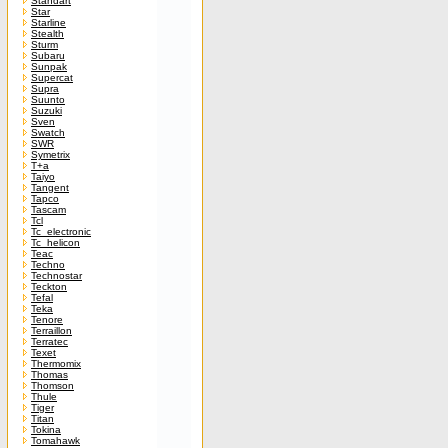
Standart
Star
Starline
Stealth
Sturm
Subaru
Sunpak
Supercat
Supra
Suunto
Suzuki
Sven
Swatch
SWR
Symetrix
T+a
Taiyo
Tangent
Tapco
Tascam
Tcl
Tc_electronic
Tc_helicon
Teac
Techno
Technostar
Teckton
Tefal
Teka
Tenore
Terraillon
Terratec
Texet
Thermomix
Thomas
Thomson
Thule
Tiger
Titan
Tokina
Tomahawk