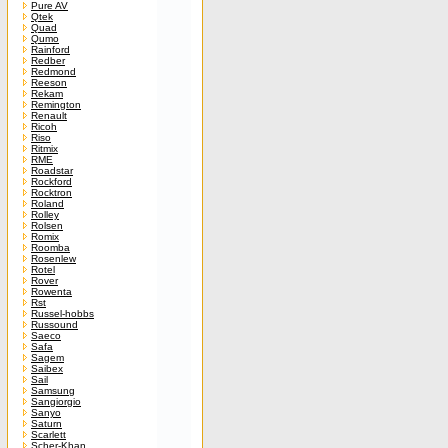
Pure AV
Qtek
Quad
Qumo
Rainford
Redber
Redmond
Reeson
Rekam
Remington
Renault
Ricoh
Riso
Ritmix
RME
Roadstar
Rockford
Rocktron
Roland
Rolley
Rolsen
Romix
Roomba
Rosenlew
Rotel
Rover
Rowenta
Rst
Russel-hobbs
Russound
Saeco
Safa
Sagem
Saibex
Sail
Samsung
Sangiorgio
Sanyo
Saturn
Scarlett
Scher-Khan