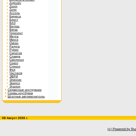
Zojirushi
Zoom
Zorro
Ассоль
Бирюса
Брест
ВАЗ
Витязь
Вятка
Горизонт
Мечта
Минск
Океан
Радуга
Рубин
Саратов
Славда
Смоленск
Сокол
Стинол
Фея
Чистюля
ЭВРИ
Элинокс
Энерго
Эталон
Сервисные инструкции
Схемы ноутбуков
Штатные автомагнитолы
08 Август 2026 г.
(c) Powered by Ru