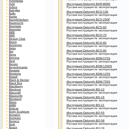
Avermedia
Avid
Инструкция Delonghi BAR-M390
Azbox
Русская инструкция по эксплуатации
Babyliss
Инструкция Delonghi BCO-130
Ballu
Русская инструкция по эксплуатации
Bamix
Инструкция Delonghi BCO-250F
Bang&Olufsen
Русская инструкция по эксплуатации
Bauknecht
Baumatic
Инструкция Delonghi BCO-60
Bazooka
Русская инструкция по эксплуатации
BBE
Инструкция Delonghi BCO-70
BBK
Русская инструкция по эксплуатации
Beauty Club
Beem
Инструкция Delonghi BCO-80
Behringer
Русская инструкция по эксплуатации
Beko
Инструкция Delonghi BCO-90
Bel
Русская инструкция по эксплуатации
Benq
Bernina
Инструкция Delonghi BDM-075S
Best
Русская инструкция по эксплуатации
Beurer
Инструкция Delonghi BDM-1200S
Beyerdynamic
Русская инструкция по эксплуатации
Bimatek
Binatone
Инструкция Delonghi BDM-125S
Bissell
Русская инструкция по эксплуатации
Black & Decker
Инструкция Delonghi BDM-755S
Black Box
Русская инструкция по эксплуатации
Blackberry
Blackvue
Инструкция Delonghi BG-12
Blaucraft
Русская инструкция по эксплуатации
Blaupunkt
Инструкция Delonghi BG-16
Blomberg
Русская инструкция по эксплуатации
Blues
Инструкция Delonghi BG-21
BMW
Русская инструкция по эксплуатации
Bobcat
Body Sculpture
Инструкция Delonghi BQ-55
Bomann
Русская инструкция по эксплуатации
Bompani
Инструкция Delonghi BQ-58
Boneco
Русская инструкция по эксплуатации
Bork
Bosch
Инструкция Delonghi BQ-78