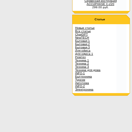
Сервисная инструкция
ACCUPHASE C-220
299.00 руб.
Статьи
Новые статьи
Все статьи
ChatGPT
NewTECH
Бытовая 1
Бытовая 2
Бытовая 3
Для офиса
Для офиса 1
Ремтех
Техника 1
Техника 2
Техника 3
Техника для дома
INFO-1
Быттехника
Туризм
Автотема
INFO-2
Электроника