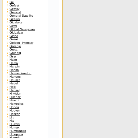
Ge
Gefest
Gemsy
General
General Satellite
Genius
Gigabyte
Girmi
Global Navigation
Globalsat
Globo
Gmini
Golden_interstar
Gorenje
Greta
Grundig
Gyyr
Haier
Hama
Hanpin
Hansa
Harman-kardon
Hartens
Hauser
Hegel
Helix
Hensel
Hi-vision
Hisense
Hitachi
Homedics
Honda
Hoover
Horizon
Hp
Htc
Huawei
Humax
Humminbird
Husqvrna
Hyundai