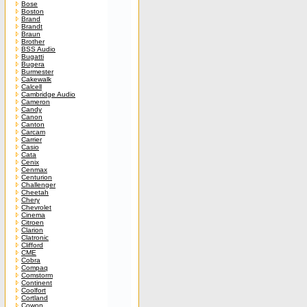
Bose
Boston
Brand
Brandt
Braun
Brother
BSS Audio
Bugatti
Bugera
Burmester
Cakewalk
Calcell
Cambridge Audio
Cameron
Candy
Canon
Canton
Carcam
Carrier
Casio
Cata
Cenix
Cenmax
Centurion
Challenger
Cheetah
Chery
Chevrolet
Cinema
Citroen
Clarion
Clatronic
Clifford
CME
Cobra
Compaq
Comstorm
Continent
Coolfort
Cortland
Cowon