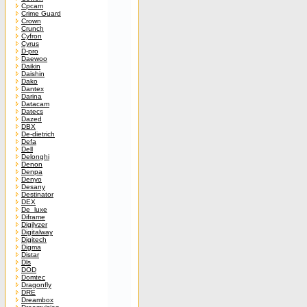
Cpcam
Crime Guard
Crown
Crunch
Cyfron
Cyrus
D-pro
Daewoo
Daikin
Daishin
Dako
Dantex
Darina
Datacam
Datecs
Dazed
DBX
De-dietrich
Defa
Dell
Delonghi
Denon
Denpa
Denyo
Desany
Destinator
DEX
De_luxe
Diframe
Digilyzer
Digitalway
Digitech
Digma
Distar
Dls
DOD
Domtec
Dragonfly
DRE
Dreambox