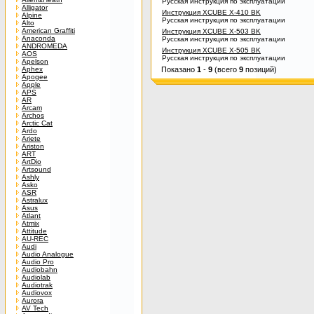
Русская инструкция по эксплуатации
Alligator
Инструкция XCUBE X-410 BK
Alpine
Русская инструкция по эксплуатации
Alto
American Graffiti
Инструкция XCUBE X-503 BK
Anaconda
Русская инструкция по эксплуатации
ANDROMEDA
Инструкция XCUBE X-505 BK
AOS
Русская инструкция по эксплуатации
Apelson
Aphex
Показано
1
-
9
(всего
9
позиций)
Apogee
Apple
APS
AR
Arcam
Archos
Arctic Cat
Ardo
Ariete
Ariston
ART
ArtDio
Artsound
Ashly
Asko
ASR
Astralux
Asus
Atlant
Atmix
Attitude
AU-REC
Audi
Audio Analogue
Audio Pro
Audiobahn
Audiolab
Audiotrak
Audiovox
Aurora
AV Tech