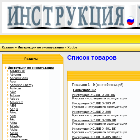
Каталог
»
Инструкции по эксплуатации
»
Xcube
Список товаров
Разделы
Инструкции по эксплуатации
AB-IPBOX
Ableton
Accustic Arts
Acer
Показано
1
-
9
(всего
9
позиций)
Acoustic Energy
Activcar
Наименование
ADA
Инструкция XCUBE X-301BK
Adcom
Русская инструкция по эксплуатации
Adobe
Advocam
Инструкция XCUBE X-303 W
AEG
Русская инструкция по эксплуатации
Aegis
Инструкция XCUBE X-305
Aiwa
Русская инструкция по эксплуатации
Akai
Akg
Инструкция XCUBE X-306 BK
Akira
Русская инструкция по эксплуатации
Alcatel
Инструкция XCUBE X-401 BK
Aleks
Русская инструкция по эксплуатации
Alesis
AlinaPro
Инструкция XCUBE X-405 BK/SR
Allen&Heath