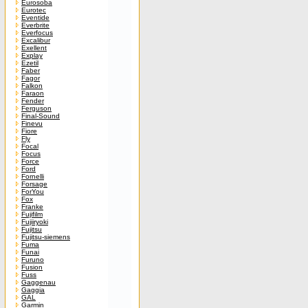
Eurosoba
Eurotec
Eventide
Everbrite
Everfocus
Excalibur
Exellent
Explay
Ezetil
Faber
Fagor
Falkon
Faraon
Fender
Ferguson
Final-Sound
Finevu
Fiore
Fly
Focal
Focus
Force
Ford
Fornelli
Forsage
ForYou
Fox
Franke
Fujifilm
Fujiiryoki
Fujitsu
Fujitsu-siemens
Fuma
Funai
Furuno
Fusion
Fuss
Gaggenau
Gaggia
GAL
Garmin