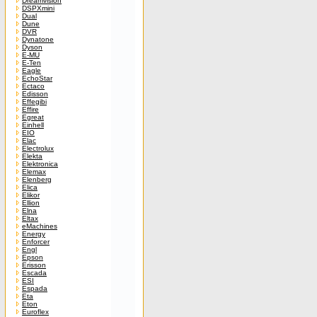
Dreamvision
DSPXmini
Dual
Dune
DVR
Dynatone
Dyson
E-MU
E-Ten
Eagle
EchoStar
Ectaco
Edisson
Effegibi
Effire
Egreat
Einhell
EIO
Elac
Electrolux
Elekta
Elektronica
Elemax
Elenberg
Elica
Elikor
Ellion
Elna
Eltax
eMachines
Energy
Enforcer
Engl
Epson
Erisson
Escada
ESI
Espada
Eta
Eton
Euroflex