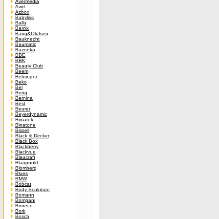
Avermedia
Avid
Azbox
Babyliss
Ballu
Bamix
Bang&Olufsen
Bauknecht
Baumatic
Bazooka
BBE
BBK
Beauty Club
Beem
Behringer
Beko
Bel
Benq
Bernina
Best
Beurer
Beyerdynamic
Bimatek
Binatone
Bissell
Black & Decker
Black Box
Blackberry
Blackvue
Blaucraft
Blaupunkt
Blomberg
Blues
BMW
Bobcat
Body Sculpture
Bomann
Bompani
Boneco
Bork
Bosch