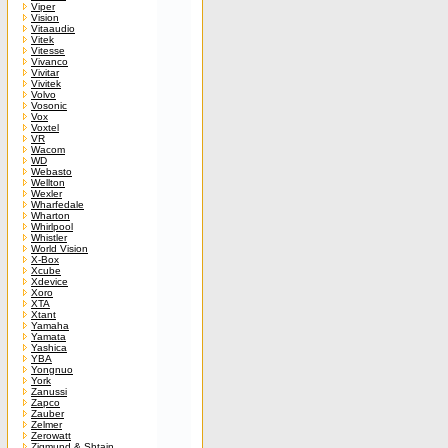
Viper
Vision
Vitaaudio
Vitek
Vitesse
Vivanco
Vivitar
Vivitek
Volvo
Vosonic
Vox
Voxtel
VR
Wacom
WD
Webasto
Wellton
Wexler
Wharfedale
Wharton
Whirlpool
Whistler
World Vision
X-Box
Xcube
Xdevice
Xoro
XTA
Xtant
Yamaha
Yamata
Yashica
YBA
Yongnuo
York
Zanussi
Zapco
Zauber
Zelmer
Zerowatt
Zigmund & Shtain