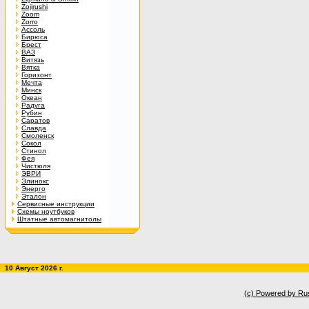
Zojirushi
Zoom
Zorro
Ассоль
Бирюса
Брест
ВАЗ
Витязь
Вятка
Горизонт
Мечта
Минск
Океан
Радуга
Рубин
Саратов
Славда
Смоленск
Сокол
Стинол
Фея
Чистюля
ЭВРИ
Элинокс
Энерго
Эталон
Сервисные инструкции
Схемы ноутбуков
Штатные автомагнитолы
10 Август 2026 г.
(c) Powered by Ru