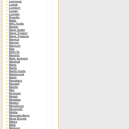
Livemusic
Loewe
Logitech
Lumax
Luxman
M-audio
Mabe
MAC-Audio
Mackie
Magic Bullet
Magic System
Magic Systems
Magicar
Magner
Magnum
Mak
MAKITA
Marantz
Mark_levinson
Marshall
Marta
Martin
Martin-Audio
Mastercook
Matrix
Maxselect
Maxwell
Mazda
Mbs
Mcintosh
Medeli
Medialas
Medion
Megaforcer
Megagold
Melitta
Mercedes-Benz
Mesa Boogie
Midea
Miele
Minilyzer