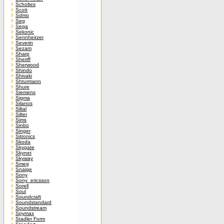
Scholtes
Scott
Sdmo
Seg
Sega
Sekonic
Sennheirzer
Severin
Sezam
Sharp
Sheriff
Sherwood
Shindo
Shivaki
Shturmann
Shure
Siemens
Sigma
Silanos
Siltal
Silter
Sims
Sinbo
Singer
Sitronics
Skoda
Skygate
Skynet
Skyway
Smeg
Snaige
Sony
Sony_ericsson
Sorell
Soul
Soundcraft
Soundstandard
Soundstream
Spymax
Stadler Form