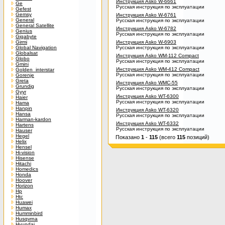
Инструкция Asko W-6661
Ge
Русская инструкция по эксплуатации
Gefest
Gemsy
Инструкция Asko W-6761
General
Русская инструкция по эксплуатации
General Satellite
Инструкция Asko W-6782
Genius
Русская инструкция по эксплуатации
Gigabyte
Girmi
Инструкция Asko W-6903
Global Navigation
Русская инструкция по эксплуатации
Globalsat
Инструкция Asko WM-112 Compact
Globo
Русская инструкция по эксплуатации
Gmini
Инструкция Asko WM-412 Compact
Golden_interstar
Русская инструкция по эксплуатации
Gorenje
Greta
Инструкция Asko WMC-55
Grundig
Русская инструкция по эксплуатации
Gyyr
Инструкция Asko WT-6300
Haier
Русская инструкция по эксплуатации
Hama
Hanpin
Инструкция Asko WT-6320
Hansa
Русская инструкция по эксплуатации
Harman-kardon
Инструкция Asko WT-6332
Hartens
Русская инструкция по эксплуатации
Hauser
Hegel
Показано
1
-
115
(всего
115
позиций)
Helix
Hensel
Hi-vision
Hisense
Hitachi
Homedics
Honda
Hoover
Horizon
Hp
Htc
Huawei
Humax
Humminbird
Husqvrna
Hyundai