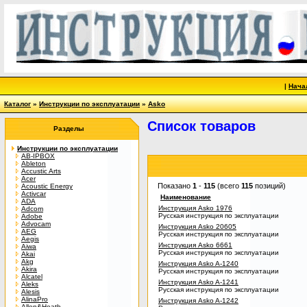
|
Нача
Каталог
»
Инструкции по эксплуатации
»
Asko
Список товаров
Разделы
Инструкции по эксплуатации
AB-IPBOX
Ableton
Accustic Arts
Acer
Показано
1
-
115
(всего
115
позиций)
Acoustic Energy
Activcar
Наименование
ADA
Инструкция Asko 1976
Adcom
Русская инструкция по эксплуатации
Adobe
Advocam
Инструкция Asko 20605
AEG
Русская инструкция по эксплуатации
Aegis
Инструкция Asko 6661
Aiwa
Русская инструкция по эксплуатации
Akai
Akg
Инструкция Asko A-1240
Akira
Русская инструкция по эксплуатации
Alcatel
Инструкция Asko A-1241
Aleks
Русская инструкция по эксплуатации
Alesis
AlinaPro
Инструкция Asko A-1242
Allen&Heath