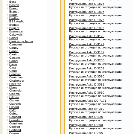
Bose
Инструкция Asko D-1876
Boston
Русская инструкция по эксплуатации
Brand
Brandt
Инструкция Asko D-1896
Braun
Русская инструкция по эксплуатации
Brother
Инструкция Asko D-1976
BSS Audio
Русская инструкция по эксплуатации
Bugatti
Bugera
Инструкция Asko D-1986
Burmester
Русская инструкция по эксплуатации
Cakewalk
Инструкция Asko D-3120
Calcell
Русская инструкция по эксплуатации
Cambridge Audio
Инструкция Asko D-3121
Cameron
Русская инструкция по эксплуатации
Candy
Canon
Инструкция Asko D-3142
Canton
Русская инструкция по эксплуатации
Carcam
Инструкция Asko D-3250
Carrier
Русская инструкция по эксплуатации
Casio
Cata
Инструкция Asko D-3251
Cenix
Русская инструкция по эксплуатации
Cenmax
Инструкция Asko D-3530
Centurion
Русская инструкция по эксплуатации
Challenger
Cheetah
Инструкция Asko D-3531
Chery
Русская инструкция по эксплуатации
Chevrolet
Инструкция Asko D-3630
Cinema
Русская инструкция по эксплуатации
Citroen
Clarion
Инструкция Asko DС-7171
Clatronic
Русская инструкция по эксплуатации
Clifford
Инструкция Asko KF-310
CME
Русская инструкция по эксплуатации
Cobra
Compaq
Инструкция Asko O-825
Comstorm
Русская инструкция по эксплуатации
Continent
Инструкция Asko O-850
Coolfort
Русская инструкция по эксплуатации
Cortland
Инструкция Asko O-855
Cowon