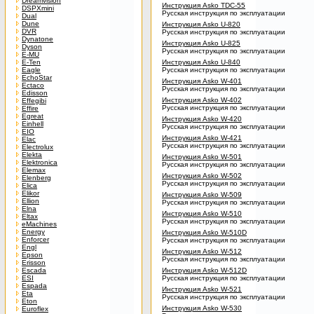
Dreamvision
Инструкция Asko TDC-55
DSPXmini
Русская инструкция по эксплуатации
Dual
Dune
Инструкция Asko U-820
DVR
Русская инструкция по эксплуатации
Dynatone
Инструкция Asko U-825
Dyson
Русская инструкция по эксплуатации
E-MU
E-Ten
Инструкция Asko U-840
Eagle
Русская инструкция по эксплуатации
EchoStar
Инструкция Asko W-401
Ectaco
Русская инструкция по эксплуатации
Edisson
Инструкция Asko W-402
Effegibi
Русская инструкция по эксплуатации
Effire
Egreat
Инструкция Asko W-420
Einhell
Русская инструкция по эксплуатации
EIO
Инструкция Asko W-421
Elac
Русская инструкция по эксплуатации
Electrolux
Elekta
Инструкция Asko W-501
Elektronica
Русская инструкция по эксплуатации
Elemax
Инструкция Asko W-502
Elenberg
Русская инструкция по эксплуатации
Elica
Elikor
Инструкция Asko W-509
Ellion
Русская инструкция по эксплуатации
Elna
Инструкция Asko W-510
Eltax
Русская инструкция по эксплуатации
eMachines
Energy
Инструкция Asko W-510D
Enforcer
Русская инструкция по эксплуатации
Engl
Инструкция Asko W-512
Epson
Русская инструкция по эксплуатации
Erisson
Escada
Инструкция Asko W-512D
ESI
Русская инструкция по эксплуатации
Espada
Инструкция Asko W-521
Eta
Русская инструкция по эксплуатации
Eton
Инструкция Asko W-530
Euroflex