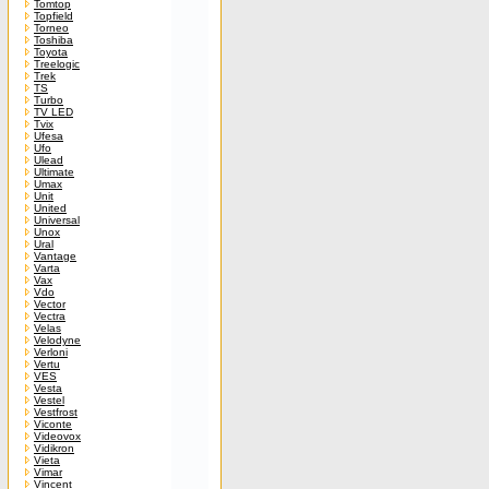
Tomtop
Topfield
Torneo
Toshiba
Toyota
Treelogic
Trek
TS
Turbo
TV LED
Tvix
Ufesa
Ufo
Ulead
Ultimate
Umax
Unit
United
Universal
Unox
Ural
Vantage
Varta
Vax
Vdo
Vector
Vectra
Velas
Velodyne
Verloni
Vertu
VES
Vesta
Vestel
Vestfrost
Viconte
Videovox
Vidikron
Vieta
Vimar
Vincent