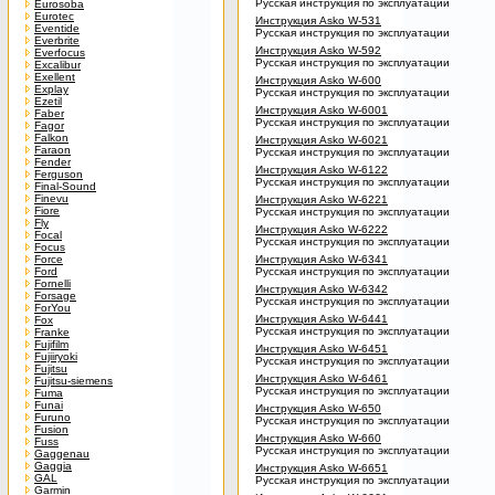
Русская инструкция по эксплуатации
Eurosoba
Eurotec
Инструкция Asko W-531
Eventide
Русская инструкция по эксплуатации
Everbrite
Инструкция Asko W-592
Everfocus
Русская инструкция по эксплуатации
Excalibur
Exellent
Инструкция Asko W-600
Explay
Русская инструкция по эксплуатации
Ezetil
Инструкция Asko W-6001
Faber
Русская инструкция по эксплуатации
Fagor
Falkon
Инструкция Asko W-6021
Faraon
Русская инструкция по эксплуатации
Fender
Инструкция Asko W-6122
Ferguson
Русская инструкция по эксплуатации
Final-Sound
Finevu
Инструкция Asko W-6221
Fiore
Русская инструкция по эксплуатации
Fly
Инструкция Asko W-6222
Focal
Русская инструкция по эксплуатации
Focus
Force
Инструкция Asko W-6341
Ford
Русская инструкция по эксплуатации
Fornelli
Инструкция Asko W-6342
Forsage
Русская инструкция по эксплуатации
ForYou
Инструкция Asko W-6441
Fox
Русская инструкция по эксплуатации
Franke
Fujifilm
Инструкция Asko W-6451
Fujiiryoki
Русская инструкция по эксплуатации
Fujitsu
Инструкция Asko W-6461
Fujitsu-siemens
Русская инструкция по эксплуатации
Fuma
Funai
Инструкция Asko W-650
Furuno
Русская инструкция по эксплуатации
Fusion
Инструкция Asko W-660
Fuss
Русская инструкция по эксплуатации
Gaggenau
Gaggia
Инструкция Asko W-6651
GAL
Русская инструкция по эксплуатации
Garmin