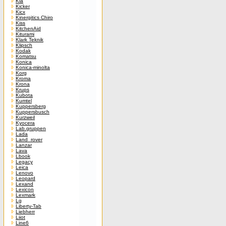
Kia
Kicker
Kicx
Kinergitics Chiro
Kiss
KitchenAid
Kiturami
Klark Teknik
Klipsch
Kodak
Komatsu
Konica
Konica-minolta
Korg
Kroma
Krona
Krups
Kubota
Kumtel
Kuppersberg
Kuppersbusch
Kurzweil
Kyocera
Lab.gruppen
Lada
Land_rover
Lanzar
Lava
Lbook
Legacy
Leica
Lenovo
Leopard
Lexand
Lexicon
Lexmark
Lg
Liberty-Tab
Liebherr
Liiot
Line6