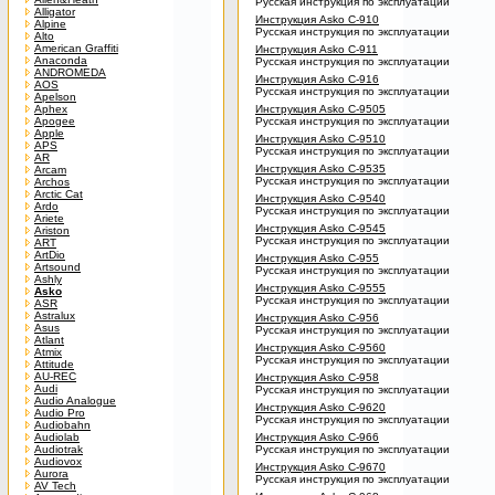
Русская инструкция по эксплуатации
Alligator
Инструкция Asko C-910
Alpine
Русская инструкция по эксплуатации
Alto
American Graffiti
Инструкция Asko C-911
Anaconda
Русская инструкция по эксплуатации
ANDROMEDA
Инструкция Asko C-916
AOS
Русская инструкция по эксплуатации
Apelson
Aphex
Инструкция Asko C-9505
Apogee
Русская инструкция по эксплуатации
Apple
Инструкция Asko C-9510
APS
Русская инструкция по эксплуатации
AR
Инструкция Asko C-9535
Arcam
Русская инструкция по эксплуатации
Archos
Arctic Cat
Инструкция Asko C-9540
Ardo
Русская инструкция по эксплуатации
Ariete
Инструкция Asko C-9545
Ariston
Русская инструкция по эксплуатации
ART
ArtDio
Инструкция Asko C-955
Artsound
Русская инструкция по эксплуатации
Ashly
Инструкция Asko C-9555
Asko
Русская инструкция по эксплуатации
ASR
Astralux
Инструкция Asko C-956
Asus
Русская инструкция по эксплуатации
Atlant
Инструкция Asko C-9560
Atmix
Русская инструкция по эксплуатации
Attitude
AU-REC
Инструкция Asko C-958
Audi
Русская инструкция по эксплуатации
Audio Analogue
Инструкция Asko C-9620
Audio Pro
Русская инструкция по эксплуатации
Audiobahn
Audiolab
Инструкция Asko C-966
Audiotrak
Русская инструкция по эксплуатации
Audiovox
Инструкция Asko C-9670
Aurora
Русская инструкция по эксплуатации
AV Tech