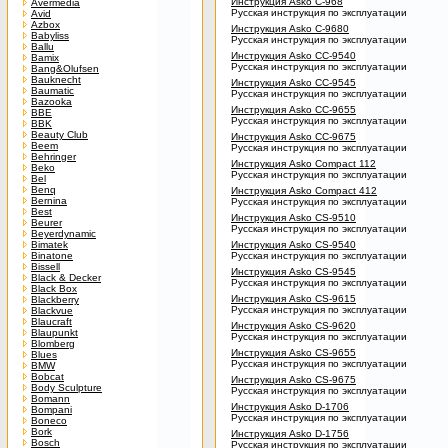
Инструкция Asko C-968
Avermedia
Русская инструкция по эксплуатации
Avid
Azbox
Инструкция Asko C-9680
Babyliss
Русская инструкция по эксплуатации
Ballu
Инструкция Asko CC-9540
Bamix
Русская инструкция по эксплуатации
Bang&Olufsen
Bauknecht
Инструкция Asko CC-9545
Baumatic
Русская инструкция по эксплуатации
Bazooka
Инструкция Asko CC-9655
BBE
Русская инструкция по эксплуатации
BBK
Beauty Club
Инструкция Asko CC-9675
Beem
Русская инструкция по эксплуатации
Behringer
Инструкция Asko Compact 112
Beko
Русская инструкция по эксплуатации
Bel
Benq
Инструкция Asko Compact 412
Bernina
Русская инструкция по эксплуатации
Best
Инструкция Asko CS-9510
Beurer
Русская инструкция по эксплуатации
Beyerdynamic
Bimatek
Инструкция Asko CS-9540
Binatone
Русская инструкция по эксплуатации
Bissell
Инструкция Asko CS-9545
Black & Decker
Русская инструкция по эксплуатации
Black Box
Инструкция Asko CS-9615
Blackberry
Русская инструкция по эксплуатации
Blackvue
Blaucraft
Инструкция Asko CS-9620
Blaupunkt
Русская инструкция по эксплуатации
Blomberg
Инструкция Asko CS-9655
Blues
Русская инструкция по эксплуатации
BMW
Bobcat
Инструкция Asko CS-9675
Body Sculpture
Русская инструкция по эксплуатации
Bomann
Инструкция Asko D-1706
Bompani
Русская инструкция по эксплуатации
Boneco
Bork
Инструкция Asko D-1756
Bosch
Русская инструкция по эксплуатации