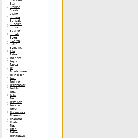
Standart
Star
Starline
Stealth
Sturm
Subaru
Sunpak
Supercat
Supra
Suunto
Suzuki
Sven
Swatch
SWR
Symetrix
T+a
Taiyo
Tangent
Tapco
Tascam
Tcl
Tc_electronic
Tc_helicon
Teac
Techno
Technostar
Teckton
Tefal
Teka
Tenore
Terraillon
Terratec
Texet
Thermomix
Thomas
Thomson
Thule
Tiger
Titan
Tokina
Tomahawk