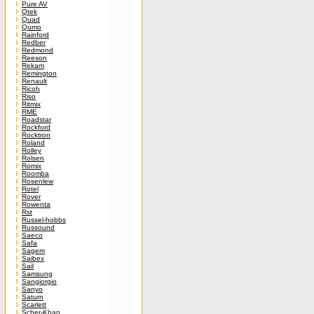
Pure AV
Qtek
Quad
Qumo
Rainford
Redber
Redmond
Reeson
Rekam
Remington
Renault
Ricoh
Riso
Ritmix
RME
Roadstar
Rockford
Rocktron
Roland
Rolley
Rolsen
Romix
Roomba
Rosenlew
Rotel
Rover
Rowenta
Rst
Russel-hobbs
Russound
Saeco
Safa
Sagem
Saibex
Sail
Samsung
Sangiorgio
Sanyo
Saturn
Scarlett
Scher-Khan