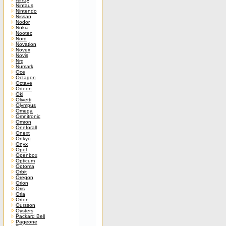
Nintaus
Nintendo
Nissan
Nodor
Nokia
Nootec
Nord
Novation
Novex
Novis
Nrg
Numark
Oce
Octagon
Octave
Odeon
Oki
Olivetti
Olympus
Omega
Omnitronic
Omron
Oneforall
Onext
Onkyo
Onyx
Opel
Openbox
Opticum
Optoma
Orbit
Oregon
Orion
Oris
Orla
Orton
Oursson
Oysters
Packard Bell
Pageone