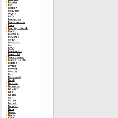
Minolta
Mio
Mission
Mitsubishi
Miyota
MKS
Mongoose
Monitor-audio
Mora
Morphy_richards
Moser
Motorola
Moulinex
MPIO
MPS2000
Msi
MTX
Multitronics
Music Hall
Musica Nova
Musical Fidelity
Mustec
Myone
Myryad
Mystery
Nad
Nakamichi
Nardi
National
Naviangel
Navigon
Nec
Necchi
Neff
Neoline
Neutrik
Nevalux
Nexx
Nikkor
Nikon
Nimzy