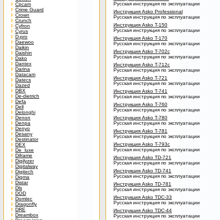
Русская инструкция по эксплуатации
Cpcam
Crime Guard
Инструкция Asko Professional
Crown
Русская инструкция по эксплуатации
Crunch
Инструкция Asko T-150
Cyfron
Русская инструкция по эксплуатации
Cyrus
D-pro
Инструкция Asko T-170
Daewoo
Русская инструкция по эксплуатации
Daikin
Инструкция Asko T-702c
Daishin
Русская инструкция по эксплуатации
Dako
Dantex
Инструкция Asko T-712c
Darina
Русская инструкция по эксплуатации
Datacam
Инструкция Asko T-721
Datecs
Русская инструкция по эксплуатации
Dazed
DBX
Инструкция Asko T-741
De-dietrich
Русская инструкция по эксплуатации
Defa
Инструкция Asko T-760
Dell
Русская инструкция по эксплуатации
Delonghi
Denon
Инструкция Asko T-780
Denpa
Русская инструкция по эксплуатации
Denyo
Инструкция Asko T-781
Desany
Русская инструкция по эксплуатации
Destinator
Инструкция Asko T-793c
DEX
Русская инструкция по эксплуатации
De_luxe
Diframe
Инструкция Asko TD-721
Digilyzer
Русская инструкция по эксплуатации
Digitalway
Инструкция Asko TD-741
Digitech
Русская инструкция по эксплуатации
Digma
Distar
Инструкция Asko TD-781
Dls
Русская инструкция по эксплуатации
DOD
Инструкция Asko TDC-33
Domtec
Русская инструкция по эксплуатации
Dragonfly
DRE
Инструкция Asko TDC-44
Dreambox
Русская инструкция по эксплуатации