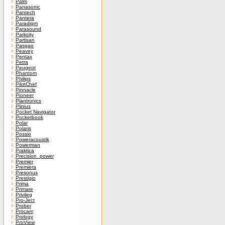
Palm
Panasonic
Pantech
Pantera
Paradigm
Parasound
Parkcity
Partisan
Pasgao
Peavey
Pentax
Petra
Peugeot
Phantom
Philips
PilotChef
Pinnacle
Pioneer
Plantronics
Plinius
Pocket Navigator
Pocketbook
Polar
Polaris
Possio
Poweracoustik
Powerman
Praktica
Precision_power
Premier
Premiera
Presonus
Prestigio
Prima
Primare
Privileg
Pro-Ject
Prober
Procam
Prology
ProView