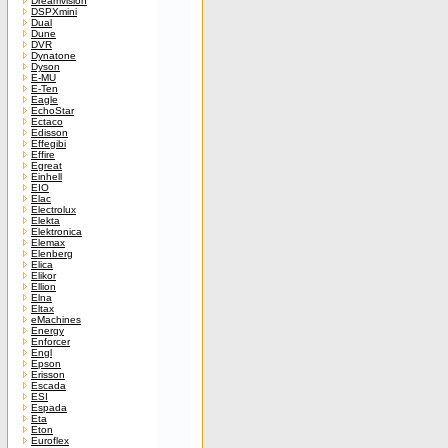
Dreamvision
DSPXmini
Dual
Dune
DVR
Dynatone
Dyson
E-MU
E-Ten
Eagle
EchoStar
Ectaco
Edisson
Effegibi
Effire
Egreat
Einhell
EIO
Elac
Electrolux
Elekta
Elektronica
Elemax
Elenberg
Elica
Elikor
Ellion
Elna
Eltax
eMachines
Energy
Enforcer
Engl
Epson
Erisson
Escada
ESI
Espada
Eta
Eton
Euroflex