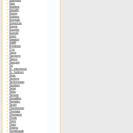
Standart
Star
Starline
Stealth
Sturm
Subaru
Sunpak
Supercat
Supra
Suunto
Suzuki
Sven
Swatch
SWR
Symetrix
T+a
Taiyo
Tangent
Tapco
Tascam
Tcl
Tc_electronic
Tc_helicon
Teac
Techno
Technostar
Teckton
Tefal
Teka
Tenore
Terraillon
Terratec
Texet
Thermomix
Thomas
Thomson
Thule
Tiger
Titan
Tokina
Tomahawk