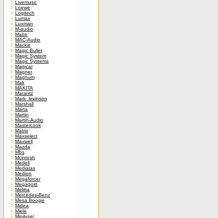
Livemusic
Loewe
Logitech
Lumax
Luxman
M-audio
Mabe
MAC-Audio
Mackie
Magic Bullet
Magic System
Magic Systems
Magicar
Magner
Magnum
Mak
MAKITA
Marantz
Mark_levinson
Marshall
Marta
Martin
Martin-Audio
Mastercook
Matrix
Maxselect
Maxwell
Mazda
Mbs
Mcintosh
Medeli
Medialas
Medion
Megaforcer
Megagold
Melitta
Mercedes-Benz
Mesa Boogie
Midea
Miele
Minilyzer