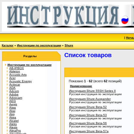
|
Нача
Каталог
»
Инструкции по эксплуатации
»
Shure
Список товаров
Разделы
Инструкции по эксплуатации
AB-IPBOX
Ableton
Accustic Arts
Acer
Показано
1
-
62
(всего
62
позиций)
Acoustic Energy
Activcar
Наименование
ADA
Инструкция Shure 55SH Series II
Adcom
Русская инструкция по эксплуатации
Adobe
Advocam
Инструкция Shure Auxpander
AEG
Русская инструкция по эксплуатации
Aegis
Инструкция Shure Beta-52
Aiwa
Русская инструкция по эксплуатации
Akai
Akg
Инструкция Shure Beta-53
Akira
Русская инструкция по эксплуатации
Alcatel
Инструкция Shure Beta-56
Aleks
Русская инструкция по эксплуатации
Alesis
AlinaPro
Инструкция Shure Beta-57a
Allen&Heath