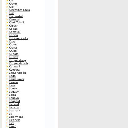
Kia
Kicker
Kicx
Kinergitics Chiro
Kiss
KitchenAid
Kiturami
Klark Teknik
Klipsch
Kodak
Komatsu
Konica
Konica-minolta
Korg
Kroma
Krona
Krups
Kubota
Kumtel
Kuppersberg
Kuppersbusch
Kurzweil
Kyocera
Lab.gruppen
Lada
Land_rover
Lanzar
Lava
Lbook
Legacy
Leica
Lenovo
Leopard
Lexand
Lexicon
Lexmark
Lg
Liberty-Tab
Liebherr
Liiot
Line6