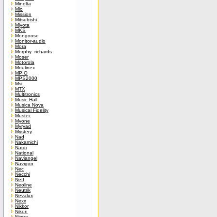
Minolta
Mio
Mission
Mitsubishi
Miyota
MKS
Mongoose
Monitor-audio
Mora
Morphy_richards
Moser
Motorola
Moulinex
MPIO
MPS2000
Msi
MTX
Multitronics
Music Hall
Musica Nova
Musical Fidelity
Mustec
Myone
Myryad
Mystery
Nad
Nakamichi
Nardi
National
Naviangel
Navigon
Nec
Necchi
Neff
Neoline
Neutrik
Nevalux
Nexx
Nikkor
Nikon
Nimzy