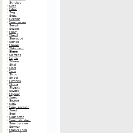
Scholtes
Scott
Sdmo
Seg
Sega
Sekonic
Sennheirzer
Severin
Sezam
Sharp
Sheriff
Sherwood
Shindo
Shivaki
Shturmann
Shure
Siemens
Sigma
Silanos
Siltal
Silter
Sims
Sinbo
Singer
Sitronics
Skoda
Skygate
Skynet
Skyway
Smeg
Snaige
Sony
Sony_ericsson
Sorell
Soul
Soundcraft
Soundstandard
Soundstream
Spymax
Stadler Form