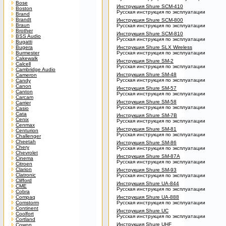
Bose
Инструкция Shure SCM-410
Boston
Русская инструкция по эксплуатации
Brand
Brandt
Инструкция Shure SCM-800
Braun
Русская инструкция по эксплуатации
Brother
Инструкция Shure SCM-810
BSS Audio
Русская инструкция по эксплуатации
Bugatti
Bugera
Инструкция Shure SLX Wireless
Burmester
Русская инструкция по эксплуатации
Cakewalk
Инструкция Shure SM-2
Calcell
Русская инструкция по эксплуатации
Cambridge Audio
Инструкция Shure SM-48
Cameron
Русская инструкция по эксплуатации
Candy
Canon
Инструкция Shure SM-57
Canton
Русская инструкция по эксплуатации
Carcam
Инструкция Shure SM-58
Carrier
Русская инструкция по эксплуатации
Casio
Cata
Инструкция Shure SM-7B
Cenix
Русская инструкция по эксплуатации
Cenmax
Инструкция Shure SM-81
Centurion
Русская инструкция по эксплуатации
Challenger
Cheetah
Инструкция Shure SM-86
Chery
Русская инструкция по эксплуатации
Chevrolet
Инструкция Shure SM-87A
Cinema
Русская инструкция по эксплуатации
Citroen
Clarion
Инструкция Shure SM-93
Clatronic
Русская инструкция по эксплуатации
Clifford
Инструкция Shure UA-844
CME
Русская инструкция по эксплуатации
Cobra
Compaq
Инструкция Shure UA-888
Comstorm
Русская инструкция по эксплуатации
Continent
Инструкция Shure UC
Coolfort
Русская инструкция по эксплуатации
Cortland
Инструкция Shure UHF
Cowon