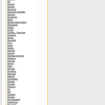
Ge
Gefest
Gemsy
General
General Satellite
Genius
Gigabyte
Girmi
Global Navigation
Globalsat
Globo
Gmini
Golden_interstar
Gorenje
Greta
Grundig
Gyyr
Haier
Hama
Hanpin
Hansa
Harman-kardon
Hartens
Hauser
Hegel
Helix
Hensel
Hi-vision
Hisense
Hitachi
Homedics
Honda
Hoover
Horizon
Hp
Htc
Huawei
Humax
Humminbird
Husqvrna
Hyundai