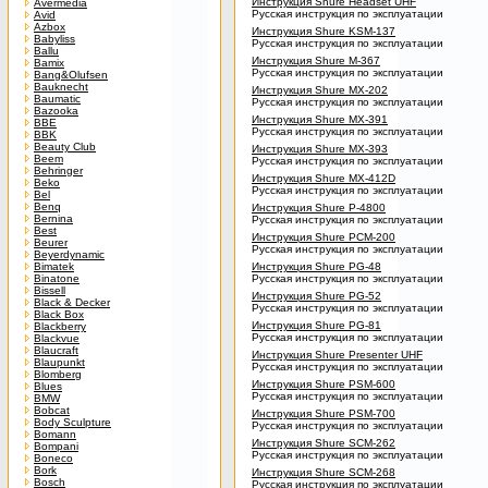
Инструкция Shure Headset UHF
Avermedia
Русская инструкция по эксплуатации
Avid
Azbox
Инструкция Shure KSM-137
Babyliss
Русская инструкция по эксплуатации
Ballu
Инструкция Shure M-367
Bamix
Русская инструкция по эксплуатации
Bang&Olufsen
Bauknecht
Инструкция Shure MX-202
Baumatic
Русская инструкция по эксплуатации
Bazooka
Инструкция Shure MX-391
BBE
Русская инструкция по эксплуатации
BBK
Beauty Club
Инструкция Shure MX-393
Beem
Русская инструкция по эксплуатации
Behringer
Инструкция Shure MX-412D
Beko
Русская инструкция по эксплуатации
Bel
Benq
Инструкция Shure P-4800
Bernina
Русская инструкция по эксплуатации
Best
Инструкция Shure PCM-200
Beurer
Русская инструкция по эксплуатации
Beyerdynamic
Bimatek
Инструкция Shure PG-48
Binatone
Русская инструкция по эксплуатации
Bissell
Инструкция Shure PG-52
Black & Decker
Русская инструкция по эксплуатации
Black Box
Инструкция Shure PG-81
Blackberry
Русская инструкция по эксплуатации
Blackvue
Blaucraft
Инструкция Shure Presenter UHF
Blaupunkt
Русская инструкция по эксплуатации
Blomberg
Инструкция Shure PSM-600
Blues
Русская инструкция по эксплуатации
BMW
Bobcat
Инструкция Shure PSM-700
Body Sculpture
Русская инструкция по эксплуатации
Bomann
Инструкция Shure SCM-262
Bompani
Русская инструкция по эксплуатации
Boneco
Bork
Инструкция Shure SCM-268
Bosch
Русская инструкция по эксплуатации