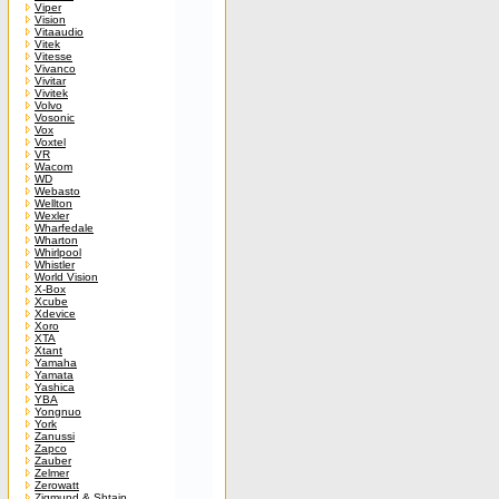
Viper
Vision
Vitaaudio
Vitek
Vitesse
Vivanco
Vivitar
Vivitek
Volvo
Vosonic
Vox
Voxtel
VR
Wacom
WD
Webasto
Wellton
Wexler
Wharfedale
Wharton
Whirlpool
Whistler
World Vision
X-Box
Xcube
Xdevice
Xoro
XTA
Xtant
Yamaha
Yamata
Yashica
YBA
Yongnuo
York
Zanussi
Zapco
Zauber
Zelmer
Zerowatt
Zigmund & Shtain