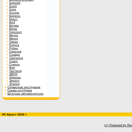
Zojirushi
Zoom
Zorro
Ассоль
Бирюса
Брест
ВАЗ
Витязь
Вятка
Горизонт
Мечта
Минск
Океан
Радуга
Рубин
Саратов
Славда
Смоленск
Сокол
Стинол
Фея
Чистюля
ЭВРИ
Элинокс
Энерго
Эталон
Сервисные инструкции
Схемы ноутбуков
Штатные автомагнитолы
09 Август 2026 г.
(c) Powered by Ru