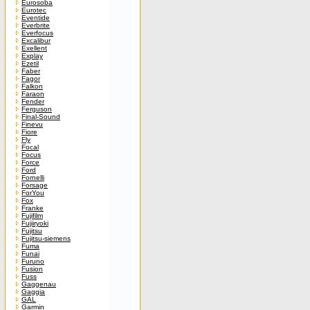
Eurosoba
Eurotec
Eventide
Everbrite
Everfocus
Excalibur
Exellent
Explay
Ezetil
Faber
Fagor
Falkon
Faraon
Fender
Ferguson
Final-Sound
Finevu
Fiore
Fly
Focal
Focus
Force
Ford
Fornelli
Forsage
ForYou
Fox
Franke
Fujifilm
Fujiiryoki
Fujitsu
Fujitsu-siemens
Fuma
Funai
Furuno
Fusion
Fuss
Gaggenau
Gaggia
GAL
Garmin