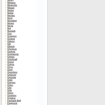
Nintaus
Nintendo
Nissan
Nodor
Nokia
Nootec
Nord
Novation
Novex
Novis
Nrg
Numark
Oce
Octagon
Octave
Odeon
Oki
Olivetti
Olympus
Omega
Omnitronic
Omron
Oneforall
Onext
Onkyo
Onyx
Opel
Openbox
Opticum
Optoma
Orbit
Oregon
Orion
Oris
Orla
Orton
Oursson
Oysters
Packard Bell
Pageone