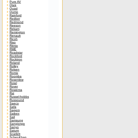
Pure AV
Qtek
Quad
Qumo
Rainford
Redber
Redmond
Reeson
Rekam
Remington
Renault
Ricoh
Riso
Ritmix
RME
Roadstar
Rockford
Rocktron
Roland
Rolley
Rolsen
Romix
Roomba
Rosenlew
Rotel
Rover
Rowenta
Rst
Russel-hobbs
Russound
Saeco
Safa
Sagem
Saibex
Sail
Samsung
Sangiorgio
Sanyo
Saturn
Scarlett
Scher-Khan