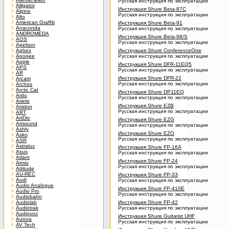
Русская инструкция по эксплуатации
Alligator
Инструкция Shure Beta-87C
Alpine
Русская инструкция по эксплуатации
Alto
American Graffiti
Инструкция Shure Beta-91
Anaconda
Русская инструкция по эксплуатации
ANDROMEDA
Инструкция Shure Beta-98/S
AOS
Русская инструкция по эксплуатации
Apelson
Aphex
Инструкция Shure ConferenceOne
Apogee
Русская инструкция по эксплуатации
Apple
Инструкция Shure DFR-11EQ5
APS
Русская инструкция по эксплуатации
AR
Инструкция Shure DFR-22
Arcam
Русская инструкция по эксплуатации
Archos
Arctic Cat
Инструкция Shure DP11EQ
Ardo
Русская инструкция по эксплуатации
Ariete
Инструкция Shure EZB
Ariston
Русская инструкция по эксплуатации
ART
ArtDio
Инструкция Shure EZG
Artsound
Русская инструкция по эксплуатации
Ashly
Инструкция Shure EZO
Asko
Русская инструкция по эксплуатации
ASR
Astralux
Инструкция Shure FP-16A
Asus
Русская инструкция по эксплуатации
Atlant
Инструкция Shure FP-24
Atmix
Русская инструкция по эксплуатации
Attitude
AU-REC
Инструкция Shure FP-33
Audi
Русская инструкция по эксплуатации
Audio Analogue
Инструкция Shure FP-410E
Audio Pro
Русская инструкция по эксплуатации
Audiobahn
Audiolab
Инструкция Shure FP-42
Audiotrak
Русская инструкция по эксплуатации
Audiovox
Инструкция Shure Guitarist UHF
Aurora
Русская инструкция по эксплуатации
AV Tech