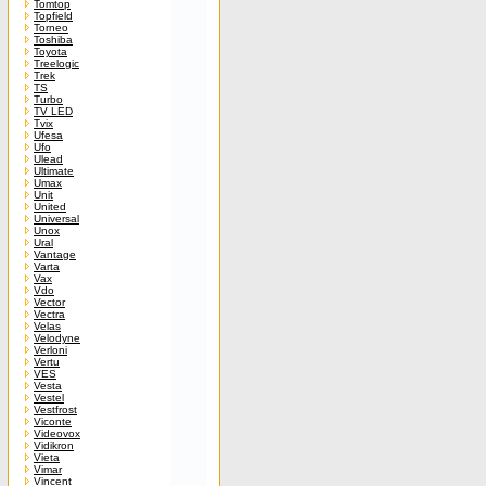
Tomtop
Topfield
Torneo
Toshiba
Toyota
Treelogic
Trek
TS
Turbo
TV LED
Tvix
Ufesa
Ufo
Ulead
Ultimate
Umax
Unit
United
Universal
Unox
Ural
Vantage
Varta
Vax
Vdo
Vector
Vectra
Velas
Velodyne
Verloni
Vertu
VES
Vesta
Vestel
Vestfrost
Viconte
Videovox
Vidikron
Vieta
Vimar
Vincent