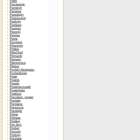
Palm
Panasonic
Pantech
Pantera
Paradigm
Parasound
Parkcity
Partisan
Pasgao
Peavey
Pentax
Petra
Peugeot
Phantom
Philips
PilotChef
Pinnacle
Pioneer
Plantronics
Plinius
Pocket Navigator
Pocketbook
Polar
Polaris
Possio
Poweracoustik
Powerman
Praktica
Precision_power
Premier
Premiera
Presonus
Prestigio
Prima
Primare
Privileg
Pro-Ject
Prober
Procam
Prology
ProView