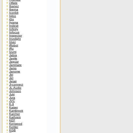
i-Mate
Ibanez
Iberna
Iconbit
Igloo
iGo
Iiyama
Indesit
Infinity
Infocus
Inspector
Involight
Iriver
iRobot
iRu
Izumi
Jabra
Jagile
Jaguar
Jammate
Jamo
Janome
Jbl
Jet
Jetair
Jj-connect
JL-Audio
Johnson
Juki
Jura
JVC
K-9
Kaiser
Kambrook
Karcher
Kathrein
KEF
Kenwood
Kettler
KGB