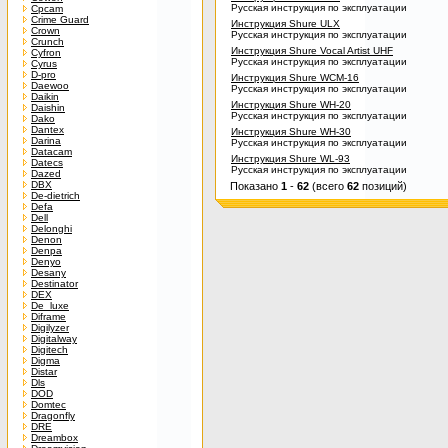
Русская инструкция по эксплуатации
Cpcam
Crime Guard
Инструкция Shure ULX
Crown
Русская инструкция по эксплуатации
Crunch
Инструкция Shure Vocal Artist UHF
Cyfron
Русская инструкция по эксплуатации
Cyrus
D-pro
Инструкция Shure WCM-16
Daewoo
Русская инструкция по эксплуатации
Daikin
Инструкция Shure WH-20
Daishin
Русская инструкция по эксплуатации
Dako
Dantex
Инструкция Shure WH-30
Darina
Русская инструкция по эксплуатации
Datacam
Инструкция Shure WL-93
Datecs
Русская инструкция по эксплуатации
Dazed
DBX
Показано
1
-
62
(всего
62
позиций)
De-dietrich
Defa
Dell
Delonghi
Denon
Denpa
Denyo
Desany
Destinator
DEX
De_luxe
Diframe
Digilyzer
Digitalway
Digitech
Digma
Distar
Dls
DOD
Domtec
Dragonfly
DRE
Dreambox