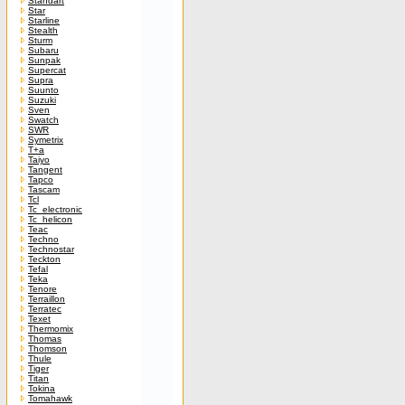
Standart
Star
Starline
Stealth
Sturm
Subaru
Sunpak
Supercat
Supra
Suunto
Suzuki
Sven
Swatch
SWR
Symetrix
T+a
Taiyo
Tangent
Tapco
Tascam
Tcl
Tc_electronic
Tc_helicon
Teac
Techno
Technostar
Teckton
Tefal
Teka
Tenore
Terraillon
Terratec
Texet
Thermomix
Thomas
Thomson
Thule
Tiger
Titan
Tokina
Tomahawk