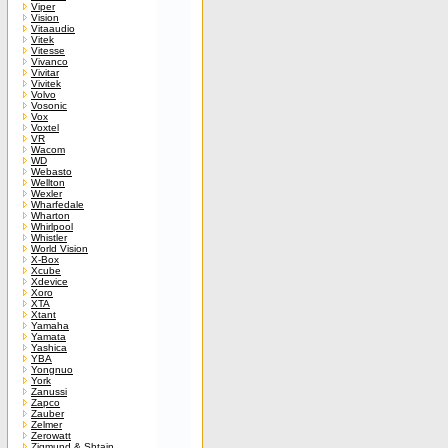
Viper
Vision
Vitaaudio
Vitek
Vitesse
Vivanco
Vivitar
Vivitek
Volvo
Vosonic
Vox
Voxtel
VR
Wacom
WD
Webasto
Wellton
Wexler
Wharfedale
Wharton
Whirlpool
Whistler
World Vision
X-Box
Xcube
Xdevice
Xoro
XTA
Xtant
Yamaha
Yamata
Yashica
YBA
Yongnuo
York
Zanussi
Zapco
Zauber
Zelmer
Zerowatt
Zigmund & Shtain