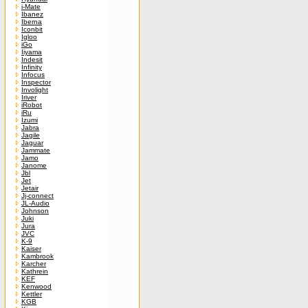
i-Mate
Ibanez
Iberna
Iconbit
Igloo
iGo
Iiyama
Indesit
Infinity
Infocus
Inspector
Involight
Iriver
iRobot
iRu
Izumi
Jabra
Jagile
Jaguar
Jammate
Jamo
Janome
Jbl
Jet
Jetair
Jj-connect
JL-Audio
Johnson
Juki
Jura
JVC
K-9
Kaiser
Kambrook
Karcher
Kathrein
KEF
Kenwood
Kettler
KGB