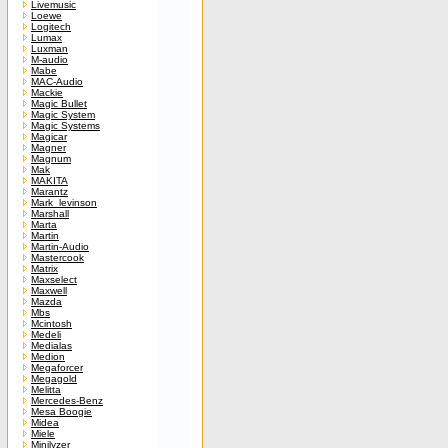
Livemusic
Loewe
Logitech
Lumax
Luxman
M-audio
Mabe
MAC-Audio
Mackie
Magic Bullet
Magic System
Magic Systems
Magicar
Magner
Magnum
Mak
MAKITA
Marantz
Mark_levinson
Marshall
Marta
Martin
Martin-Audio
Mastercook
Matrix
Maxselect
Maxwell
Mazda
Mbs
Mcintosh
Medeli
Medialas
Medion
Megaforcer
Megagold
Melitta
Mercedes-Benz
Mesa Boogie
Midea
Miele
Minilyzer