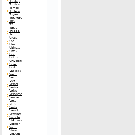
Tomtop
Topfield
Torneo
Toshiba
Toyota
Treelogic
Trek
TS
Turbo
TV LED
Tvix
Ufesa
Ufo
Ulead
Ultimate
Umax
Unit
United
Universal
Unox
Ural
Vantage
Varta
Vax
Vdo
Vector
Vectra
Velas
Velodyne
Verloni
Vertu
VES
Vesta
Vestel
Vestfrost
Viconte
Videovox
Vidikron
Vieta
Vimar
Vincent