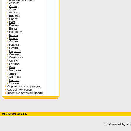
Zojirushi
Zoom
Zorro
Ассоль
Бирюса
Брест
ВАЗ
Витязь
Вятка
Горизонт
Мечта
Минск
Океан
Радуга
Рубин
Саратов
Славда
Смоленск
Сокол
Стинол
Фея
Чистюля
ЭВРИ
Элинокс
Энерго
Эталон
Сервисные инструкции
Схемы ноутбуков
Штатные автомагнитолы
08 Август 2026 г.
(c) Powered by Ru