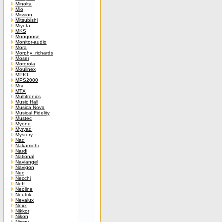
Minolta
Mio
Mission
Mitsubishi
Miyota
MKS
Mongoose
Monitor-audio
Mora
Morphy_richards
Moser
Motorola
Moulinex
MPIO
MPS2000
Msi
MTX
Multitronics
Music Hall
Musica Nova
Musical Fidelity
Mustec
Myone
Myryad
Mystery
Nad
Nakamichi
Nardi
National
Naviangel
Navigon
Nec
Necchi
Neff
Neoline
Neutrik
Nevalux
Nexx
Nikkor
Nikon
Nimzy