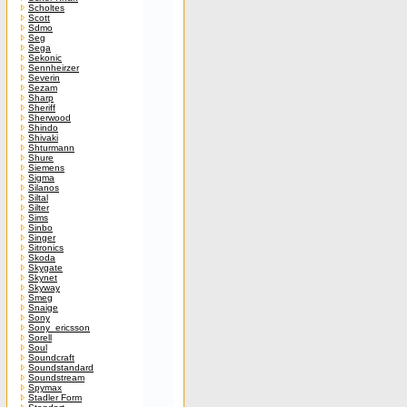
Scholtes
Scott
Sdmo
Seg
Sega
Sekonic
Sennheirzer
Severin
Sezam
Sharp
Sheriff
Sherwood
Shindo
Shivaki
Shturmann
Shure
Siemens
Sigma
Silanos
Siltal
Silter
Sims
Sinbo
Singer
Sitronics
Skoda
Skygate
Skynet
Skyway
Smeg
Snaige
Sony
Sony_ericsson
Sorell
Soul
Soundcraft
Soundstandard
Soundstream
Spymax
Stadler Form