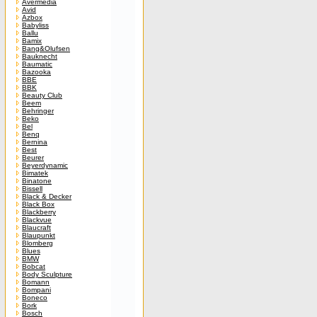
Avermedia
Avid
Azbox
Babyliss
Ballu
Bamix
Bang&Olufsen
Bauknecht
Baumatic
Bazooka
BBE
BBK
Beauty Club
Beem
Behringer
Beko
Bel
Benq
Bernina
Best
Beurer
Beyerdynamic
Bimatek
Binatone
Bissell
Black & Decker
Black Box
Blackberry
Blackvue
Blaucraft
Blaupunkt
Blomberg
Blues
BMW
Bobcat
Body Sculpture
Bomann
Bompani
Boneco
Bork
Bosch