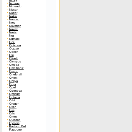
Nintaus
Nintendo
Nissan
Nodor
Nokia
Nootec
Nord
Novation
Novex
Novis
Nrg
Numark
Oce
Octagon
Octave
Odeon
Oki
Olivetti
Olympus
Omega
Omnitronic
Omron
Oneforall
Onext
Onkyo
Onyx
Opel
Openbox
Opticum
Optoma
Orbit
Oregon
Orion
Oris
Orla
Orton
Oursson
Oysters
Packard Bell
Pageone