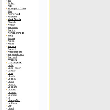
Kia
Kicker
Kicx
Kinergitics Chiro
Kiss
KitchenAid
Kiturami
Klark Teknik
Klipsch
Kodak
Komatsu
Konica
Konica-minolta
Korg
Kroma
Krona
Krups
Kubota
Kumtel
Kuppersberg
Kuppersbusch
Kurzweil
Kyocera
Lab.gruppen
Lada
Land_rover
Lanzar
Lava
Lbook
Legacy
Leica
Lenovo
Leopard
Lexand
Lexicon
Lexmark
Lg
Liberty-Tab
Liebherr
Liiot
Line6