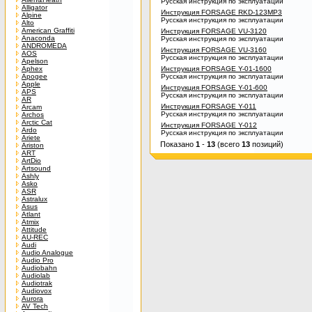
Русская инструкция по эксплуатации
Alligator
Инструкция FORSAGE RKD-123MP3
Alpine
Русская инструкция по эксплуатации
Alto
American Graffiti
Инструкция FORSAGE VU-3120
Anaconda
Русская инструкция по эксплуатации
ANDROMEDA
Инструкция FORSAGE VU-3160
AOS
Русская инструкция по эксплуатации
Apelson
Aphex
Инструкция FORSAGE Y-01-1600
Apogee
Русская инструкция по эксплуатации
Apple
Инструкция FORSAGE Y-01-600
APS
Русская инструкция по эксплуатации
AR
Инструкция FORSAGE Y-011
Arcam
Русская инструкция по эксплуатации
Archos
Arctic Cat
Инструкция FORSAGE Y-012
Ardo
Русская инструкция по эксплуатации
Ariete
Показано
1
-
13
(всего
13
позиций)
Ariston
ART
ArtDio
Artsound
Ashly
Asko
ASR
Astralux
Asus
Atlant
Atmix
Attitude
AU-REC
Audi
Audio Analogue
Audio Pro
Audiobahn
Audiolab
Audiotrak
Audiovox
Aurora
AV Tech