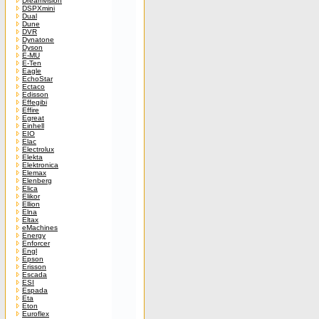
Dreamvision
DSPXmini
Dual
Dune
DVR
Dynatone
Dyson
E-MU
E-Ten
Eagle
EchoStar
Ectaco
Edisson
Effegibi
Effire
Egreat
Einhell
EIO
Elac
Electrolux
Elekta
Elektronica
Elemax
Elenberg
Elica
Elikor
Ellion
Elna
Eltax
eMachines
Energy
Enforcer
Engl
Epson
Erisson
Escada
ESI
Espada
Eta
Eton
Euroflex