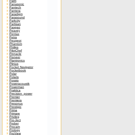
Palm
Panasonic
Pantech
Pantera
Paradigm
Parasound
Parkcity
Partisan
Pasgao
Peavey
Pentax
Petra
Peugeot
Phantom
Philips
PilotChef
Pinnacle
Pioneer
Plantronics
Plinius
Pocket Navigator
Pocketbook
Polar
Polaris
Possio
Poweracoustik
Powerman
Praktica
Precision_power
Premier
Premiera
Presonus
Prestigio
Prima
Primare
Privileg
Pro-Ject
Prober
Procam
Prology
ProView