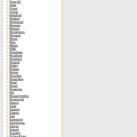
Pure AV
Qtek
Quad
Qumo
Rainford
Redber
Redmond
Reeson
Rekam
Remington
Renault
Ricoh
Riso
Ritmix
RME
Roadstar
Rockford
Rocktron
Roland
Rolley
Rolsen
Romix
Roomba
Rosenlew
Rotel
Rover
Rowenta
Rst
Russel-hobbs
Russound
Saeco
Safa
Sagem
Saibex
Sail
Samsung
Sangiorgio
Sanyo
Saturn
Scarlett
Scher-Khan