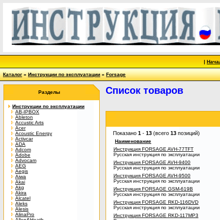
|
Нача
Каталог
»
Инструкции по эксплуатации
»
Forsage
Список товаров
Разделы
Инструкции по эксплуатации
AB-IPBOX
Ableton
Accustic Arts
Acer
Показано
1
-
13
(всего
13
позиций)
Acoustic Energy
Activcar
Наименование
ADA
Инструкция FORSAGE AVH-77TFT
Adcom
Русская инструкция по эксплуатации
Adobe
Advocam
Инструкция FORSAGE AVH-9400
AEG
Русская инструкция по эксплуатации
Aegis
Инструкция FORSAGE AVH-9500
Aiwa
Русская инструкция по эксплуатации
Akai
Akg
Инструкция FORSAGE GSM-619B
Akira
Русская инструкция по эксплуатации
Alcatel
Инструкция FORSAGE RKD-116DVD
Aleks
Русская инструкция по эксплуатации
Alesis
AlinaPro
Инструкция FORSAGE RKD-117MP3
Allen&Heath