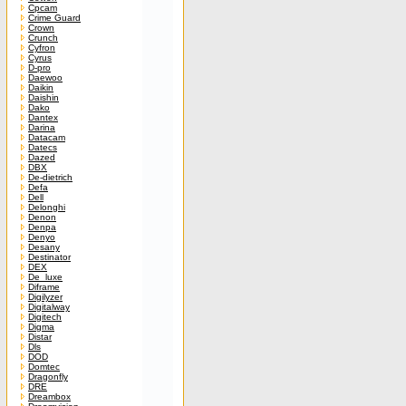
Cpcam
Crime Guard
Crown
Crunch
Cyfron
Cyrus
D-pro
Daewoo
Daikin
Daishin
Dako
Dantex
Darina
Datacam
Datecs
Dazed
DBX
De-dietrich
Defa
Dell
Delonghi
Denon
Denpa
Denyo
Desany
Destinator
DEX
De_luxe
Diframe
Digilyzer
Digitalway
Digitech
Digma
Distar
Dls
DOD
Domtec
Dragonfly
DRE
Dreambox