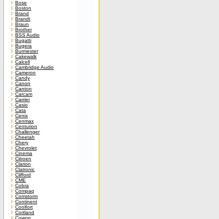
Bose
Boston
Brand
Brandt
Braun
Brother
BSS Audio
Bugatti
Bugera
Burmester
Cakewalk
Calcell
Cambridge Audio
Cameron
Candy
Canon
Canton
Carcam
Carrier
Casio
Cata
Cenix
Cenmax
Centurion
Challenger
Cheetah
Chery
Chevrolet
Cinema
Citroen
Clarion
Clatronic
Clifford
CME
Cobra
Compaq
Comstorm
Continent
Coolfort
Cortland
Cowon