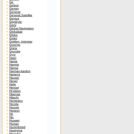
Ge
Gefest
Gemsy
General
General Satellite
Genius
Gigabyte
Girmi
Global Navigation
Globalsat
Globo
Gmini
Golden_interstar
Gorenje
Greta
Grundig
Gyyr
Haier
Hama
Hanpin
Hansa
Harman-kardon
Hartens
Hauser
Hegel
Helix
Hensel
Hi-vision
Hisense
Hitachi
Homedics
Honda
Hoover
Horizon
Hp
Htc
Huawei
Humax
Humminbird
Husqvrna
Hyundai