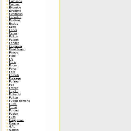
Eurosoba
Eurotec
Eventide
Everbrite
Everfocus
Excalibur
Exellent
Explay
Ezetil
Faber
Fagor
Falkon
Faraon
Fender
Ferguson
Final-Sound
Finevu
Fiore
Fly
Focal
Focus
Force
Ford
Fornelli
Forsage
ForYou
Fox
Franke
Fujifilm
Fujiiryoki
Fujitsu
Fujitsu-siemens
Fuma
Funai
Furuno
Fusion
Fuss
Gaggenau
Gaggia
GAL
Garmin