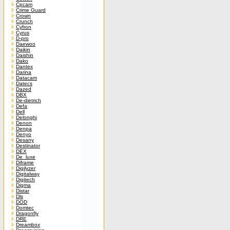
Cpcam
Crime Guard
Crown
Crunch
Cyfron
Cyrus
D-pro
Daewoo
Daikin
Daishin
Dako
Dantex
Darina
Datacam
Datecs
Dazed
DBX
De-dietrich
Defa
Dell
Delonghi
Denon
Denpa
Denyo
Desany
Destinator
DEX
De_luxe
Diframe
Digilyzer
Digitalway
Digitech
Digma
Distar
Dls
DOD
Domtec
Dragonfly
DRE
Dreambox