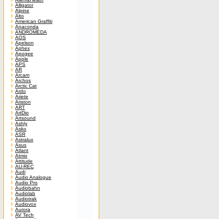
Alligator
Alpine
Alto
American Graffiti
Anaconda
ANDROMEDA
AOS
Apelson
Aphex
Apogee
Apple
APS
AR
Arcam
Archos
Arctic Cat
Ardo
Ariete
Ariston
ART
ArtDio
Artsound
Ashly
Asko
ASR
Astralux
Asus
Atlant
Atmix
Attitude
AU-REC
Audi
Audio Analogue
Audio Pro
Audiobahn
Audiolab
Audiotrak
Audiovox
Aurora
AV Tech