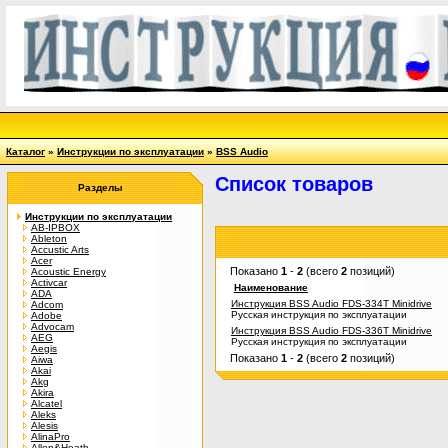
Каталог
»
Инструкции по эксплуатации
»
BSS Audio
Список товаров
Разделы
Инструкции по эксплуатации
AB-IPBOX
Ableton
Accustic Arts
Acer
Показано
1
-
2
(всего
2
позиций)
Acoustic Energy
Activcar
Наименование
ADA
Инструкция BSS Audio FDS-334T Minidrive
Adcom
Русская инструкция по эксплуатации
Adobe
Advocam
Инструкция BSS Audio FDS-336T Minidrive
AEG
Русская инструкция по эксплуатации
Aegis
Показано
1
-
2
(всего
2
позиций)
Aiwa
Akai
Akg
Akira
Alcatel
Aleks
Alesis
AlinaPro
Allen&Heath