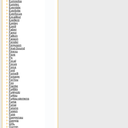
Eurosoba
Eurotec
Eventide
Everbrite
Everfocus
Excalibur
Exellent
Explay
Ezetil
Faber
Fagor
Falkon
Faraon
Fender
Ferguson
Final-Sound
Finevu
Fiore
Fly
Focal
Focus
Force
Ford
Fornelli
Forsage
ForYou
Fox
Franke
Fujifilm
Fujiiryoki
Fujitsu
Fujitsu-siemens
Fuma
Funai
Furuno
Fusion
Fuss
Gaggenau
Gaggia
GAL
Garmin