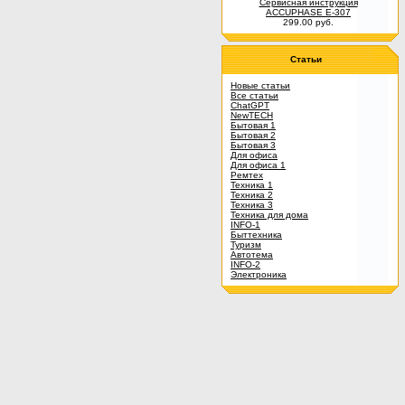
Сервисная инструкция
ACCUPHASE E-307
299.00 руб.
Статьи
Новые статьи
Все статьи
ChatGPT
NewTECH
Бытовая 1
Бытовая 2
Бытовая 3
Для офиса
Для офиса 1
Ремтех
Техника 1
Техника 2
Техника 3
Техника для дома
INFO-1
Быттехника
Туризм
Автотема
INFO-2
Электроника