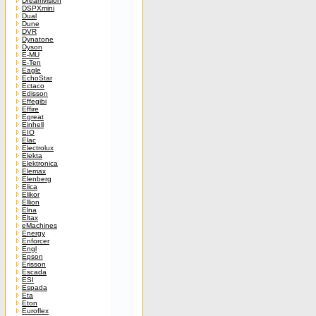
Dreamvision
DSPXmini
Dual
Dune
DVR
Dynatone
Dyson
E-MU
E-Ten
Eagle
EchoStar
Ectaco
Edisson
Effegibi
Effire
Egreat
Einhell
EIO
Elac
Electrolux
Elekta
Elektronica
Elemax
Elenberg
Elica
Elikor
Ellion
Elna
Eltax
eMachines
Energy
Enforcer
Engl
Epson
Erisson
Escada
ESI
Espada
Eta
Eton
Euroflex