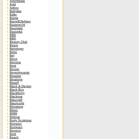
Avermedia
Avid
Azbox
Babyliss
Ballu
Bamix
Bang&Olufsen
Bauknecht
Baumatic
Bazooka
BBE
BBK
Beauty Club
Beem
Behringer
Beko
Bel
Benq
Bernina
Best
Beurer
Beyerdynamic
Bimatek
Binatone
Bissell
Black & Decker
Black Box
Blackberry
Blackvue
Blaucraft
Blaupunkt
Blomberg
Blues
BMW
Bobcat
Body Sculpture
Bomann
Bompani
Boneco
Bork
Bosch