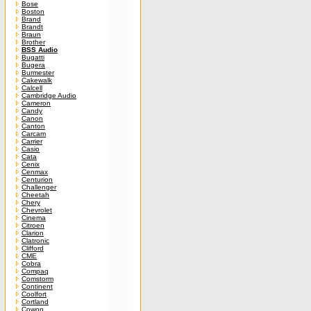
Bose
Boston
Brand
Brandt
Braun
Brother
BSS Audio
Bugatti
Bugera
Burmester
Cakewalk
Calcell
Cambridge Audio
Cameron
Candy
Canon
Canton
Carcam
Carrier
Casio
Cata
Cenix
Cenmax
Centurion
Challenger
Cheetah
Chery
Chevrolet
Cinema
Citroen
Clarion
Clatronic
Clifford
CME
Cobra
Compaq
Comstorm
Continent
Coolfort
Cortland
Cowon