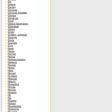
Ge
Gefest
Gemsy
General
General Satellite
Genius
Gigabyte
Girmi
Global Navigation
Globalsat
Globo
Gmini
Golden_interstar
Gorenje
Greta
Grundig
Gyyr
Haier
Hama
Hanpin
Hansa
Harman-kardon
Hartens
Hauser
Hegel
Helix
Hensel
Hi-vision
Hisense
Hitachi
Homedics
Honda
Hoover
Horizon
Hp
Htc
Huawei
Humax
Humminbird
Husqvrna
Hyundai