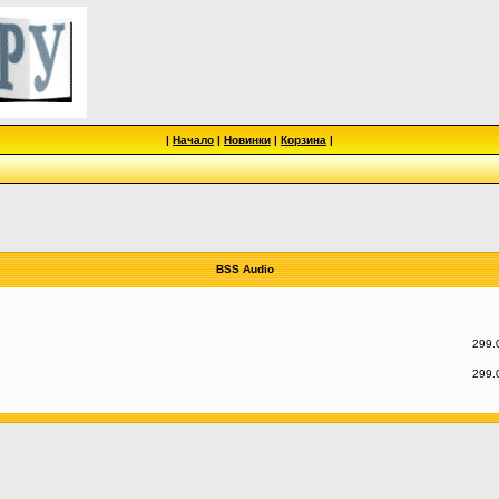
|
Начало
|
Новинки
|
Корзина
|
BSS Audio
299.
299.