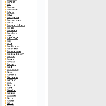
Minolta
Mio
Mission
Mitsubishi
Miyota
MKS
Mongoose
Monitor-audio
Mora
Morphy_richards
Moser
Motorola
Moulinex
MPIO
MPS2000
Msi
MTX
Multitronics
Music Hall
Musica Nova
Musical Fidelity
Mustec
Myone
Myryad
Mystery
Nad
Nakamichi
Nardi
National
Naviangel
Navigon
Nec
Necchi
Neff
Neoline
Neutrik
Nevalux
Nexx
Nikkor
Nikon
Nimzy