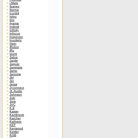
i-Mate
Ibanez
Iberna
Iconbit
Igloo
iGo
Iiyama
Indesit
Infinity
Infocus
Inspector
Involight
Iriver
iRobot
iRu
Izumi
Jabra
Jagile
Jaguar
Jammate
Jamo
Janome
Jbl
Jet
Jetair
Jj-connect
JL-Audio
Johnson
Juki
Jura
JVC
K-9
Kaiser
Kambrook
Karcher
Kathrein
KEF
Kenwood
Kettler
KGB