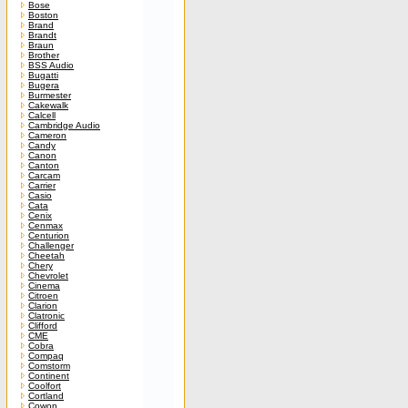
Bose
Boston
Brand
Brandt
Braun
Brother
BSS Audio
Bugatti
Bugera
Burmester
Cakewalk
Calcell
Cambridge Audio
Cameron
Candy
Canon
Canton
Carcam
Carrier
Casio
Cata
Cenix
Cenmax
Centurion
Challenger
Cheetah
Chery
Chevrolet
Cinema
Citroen
Clarion
Clatronic
Clifford
CME
Cobra
Compaq
Comstorm
Continent
Coolfort
Cortland
Cowon