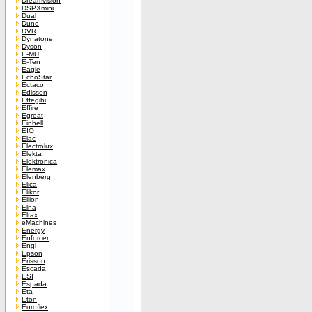
Dreamvision
DSPXmini
Dual
Dune
DVR
Dynatone
Dyson
E-MU
E-Ten
Eagle
EchoStar
Ectaco
Edisson
Effegibi
Effire
Egreat
Einhell
EIO
Elac
Electrolux
Elekta
Elektronica
Elemax
Elenberg
Elica
Elikor
Ellion
Elna
Eltax
eMachines
Energy
Enforcer
Engl
Epson
Erisson
Escada
ESI
Espada
Eta
Eton
Euroflex