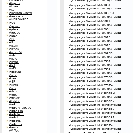
Русская инструкция по эксплуатации
Alligator
Инструкция Maxwell MW-1951
Alpine
Русская инструкция по эксплуатации
Alto
American Graffiti
Инструкция Maxwell MW-1960ST
Anaconda
Русская инструкция по эксплуатации
ANDROMEDA
Инструкция Maxwell MW-2011
AOS
Русская инструкция по эксплуатации
Apelson
Aphex
Инструкция Maxwell MW-3004
Apogee
Русская инструкция по эксплуатации
Apple
Инструкция Maxwell MW-3010
APS
Русская инструкция по эксплуатации
AR
Инструкция Maxwell MW-3013
Arcam
Русская инструкция по эксплуатации
Archos
Arctic Cat
Инструкция Maxwell MW-3020B
Ardo
Русская инструкция по эксплуатации
Ariete
Инструкция Maxwell MW-3551
Ariston
Русская инструкция по эксплуатации
ART
ArtDio
Инструкция Maxwell MW-3552
Artsound
Русская инструкция по эксплуатации
Ashly
Инструкция Maxwell MW-3703B
Asko
Русская инструкция по эксплуатации
ASR
Astralux
Инструкция Maxwell MW-3751W
Asus
Русская инструкция по эксплуатации
Atlant
Инструкция Maxwell MW-3801BN
Atmix
Русская инструкция по эксплуатации
Attitude
AU-REC
Инструкция Maxwell MW-3802PK
Audi
Русская инструкция по эксплуатации
Audio Analogue
Инструкция Maxwell MW-3803BK
Audio Pro
Русская инструкция по эксплуатации
Audiobahn
Audiolab
Инструкция Maxwell MW-3805ST
Audiotrak
Русская инструкция по эксплуатации
Audiovox
Инструкция Maxwell MW-3851W
Aurora
Русская инструкция по эксплуатации
AV Tech