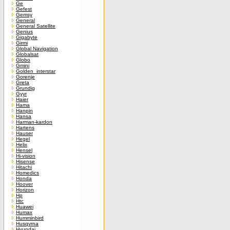
Ge
Gefest
Gemsy
General
General Satellite
Genius
Gigabyte
Girmi
Global Navigation
Globalsat
Globo
Gmini
Golden_interstar
Gorenje
Greta
Grundig
Gyyr
Haier
Hama
Hanpin
Hansa
Harman-kardon
Hartens
Hauser
Hegel
Helix
Hensel
Hi-vision
Hisense
Hitachi
Homedics
Honda
Hoover
Horizon
Hp
Htc
Huawei
Humax
Humminbird
Husqvrna
Hyundai