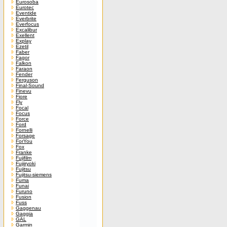
Eurosoba
Eurotec
Eventide
Everbrite
Everfocus
Excalibur
Exellent
Explay
Ezetil
Faber
Fagor
Falkon
Faraon
Fender
Ferguson
Final-Sound
Finevu
Fiore
Fly
Focal
Focus
Force
Ford
Fornelli
Forsage
ForYou
Fox
Franke
Fujifilm
Fujiiryoki
Fujitsu
Fujitsu-siemens
Fuma
Funai
Furuno
Fusion
Fuss
Gaggenau
Gaggia
GAL
Garmin