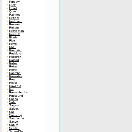
Pure AV
Qtek
Quad
Qumo
Rainford
Redber
Redmond
Reeson
Rekam
Remington
Renault
Ricoh
Riso
Ritmix
RME
Roadstar
Rockford
Rocktron
Roland
Rolley
Rolsen
Romix
Roomba
Rosenlew
Rotel
Rover
Rowenta
Rst
Russel-hobbs
Russound
Saeco
Safa
Sagem
Saibex
Sail
Samsung
Sangiorgio
Sanyo
Saturn
Scarlett
Scher-Khan