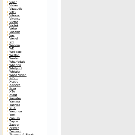
Viper
Vision
Vitaaudio
Vitek
Vitesse
Vivanco
Vivitar
Vivitek
Volvo
Vosonic
Vox
Voxtel
VR
Wacom
WD
Webasto
Wellton
Wexler
Wharfedale
Wharton
Whirlpool
Whistler
World Vision
X-Box
Xcube
Xdevice
Xoro
XTA
Xtant
Yamaha
Yamata
Yashica
YBA
Yongnuo
York
Zanussi
Zapco
Zauber
Zelmer
Zerowatt
Zigmund & Shtain