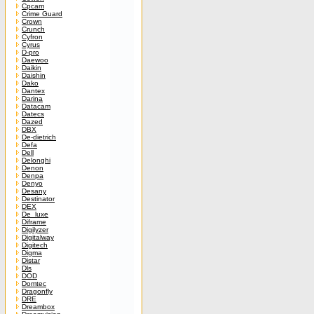
Cpcam
Crime Guard
Crown
Crunch
Cyfron
Cyrus
D-pro
Daewoo
Daikin
Daishin
Dako
Dantex
Darina
Datacam
Datecs
Dazed
DBX
De-dietrich
Defa
Dell
Delonghi
Denon
Denpa
Denyo
Desany
Destinator
DEX
De_luxe
Diframe
Digilyzer
Digitalway
Digitech
Digma
Distar
Dls
DOD
Domtec
Dragonfly
DRE
Dreambox