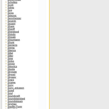
Scholtes
Scott
Sdmo
Seg
Sega
Sekonic
Sennheirzer
Severin
Sezam
Sharp
Sheriff
Sherwood
Shindo
Shivaki
Shturmann
Shure
Siemens
Sigma
Silanos
Siltal
Silter
Sims
Sinbo
Singer
Sitronics
Skoda
Skygate
Skynet
Skyway
Smeg
Snaige
Sony
Sony_ericsson
Sorell
Soul
Soundcraft
Soundstandard
Soundstream
Spymax
Stadler Form