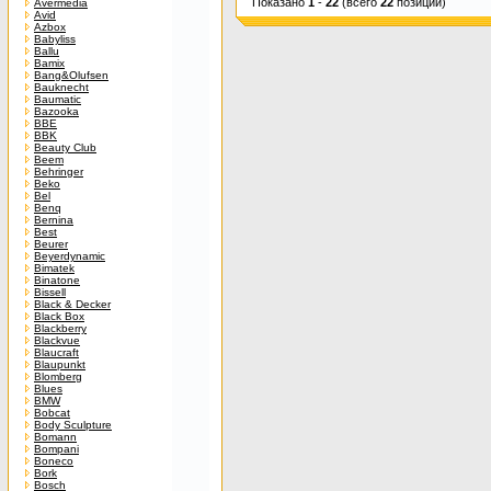
Показано
1
-
22
(всего
22
позиций)
Avermedia
Avid
Azbox
Babyliss
Ballu
Bamix
Bang&Olufsen
Bauknecht
Baumatic
Bazooka
BBE
BBK
Beauty Club
Beem
Behringer
Beko
Bel
Benq
Bernina
Best
Beurer
Beyerdynamic
Bimatek
Binatone
Bissell
Black & Decker
Black Box
Blackberry
Blackvue
Blaucraft
Blaupunkt
Blomberg
Blues
BMW
Bobcat
Body Sculpture
Bomann
Bompani
Boneco
Bork
Bosch