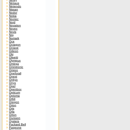
Nintaus
Nintendo
Nissan
Nodor
Nokia
Nootec
Nord
Novation
Novex
Novis
Nrg
Numark
Oce
Octagon
Octave
Odeon
Oki
Olivetti
Olympus
Omega
Omnitronic
Omron
Oneforall
Onext
Onkyo
Onyx
Opel
Openbox
Opticum
Optoma
Orbit
Oregon
Orion
Oris
Orla
Orton
Oursson
Oysters
Packard Bell
Pageone