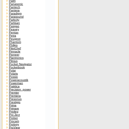
Palm
Panasonic
Pantech
Pantera
Paradigm
Parasound
Parkcity
Partisan
Pasgao
Peavey
Pentax
Petra
Peugeot
Phantom
Philips
PilotChef
Pinnacle
Pioneer
Plantronics
Plinius
Pocket Navigator
Pocketbook
Polar
Polaris
Possio
Poweracoustik
Powerman
Praktica
Precision_power
Premier
Premiera
Presonus
Prestigio
Prima
Primare
Privileg
Pro-Ject
Prober
Procam
Prology
ProView