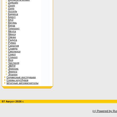
Zojirushi
Zoom
Zorro
Ассоль
Бирюса
Брест
ВАЗ
Витязь
Вятка
Горизонт
Мечта
Минск
Океан
Радуга
Рубин
Саратов
Славда
Смоленск
Сокол
Стинол
Фея
Чистюля
ЭВРИ
Элинокс
Энерго
Эталон
Сервисные инструкции
Схемы ноутбуков
Штатные автомагнитолы
07 Август 2026 г.
(c) Powered by Ru