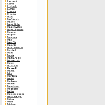
Livemusic
Loewe
Logitech
Lumax
Luxman
M-audio
Mabe
MAC-Audio
Mackie
Magic Bullet
Magic System
Magic Systems
Magicar
Magner
Magnum
Mak
MAKITA
Marantz
Mark_levinson
Marshall
Marta
Martin
Martin-Audio
Mastercook
Matrix
Maxselect
Maxwell
Mazda
Mbs
Mcintosh
Medeli
Medialas
Medion
Megaforcer
Megagold
Melitta
Mercedes-Benz
Mesa Boogie
Midea
Miele
Minilyzer