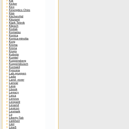
Kia
Kicker
Kicx
Kinergitics Chiro
Kiss
KitchenAid
Kiturami
Klark Teknik
Klipsch
Kodak
Komatsu
Konica
Konica-minolta
Korg
Kroma
Krona
Krups
Kubota
Kumtel
Kuppersberg
Kuppersbusch
Kurzweil
Kyocera
Lab.gruppen
Lada
Land_rover
Lanzar
Lava
Lbook
Legacy
Leica
Lenovo
Leopard
Lexand
Lexicon
Lexmark
Lg
Liberty-Tab
Liebherr
Liiot
Line6