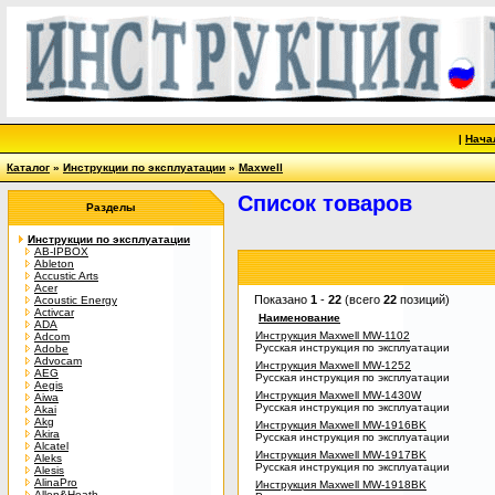
|
Нача
Каталог
»
Инструкции по эксплуатации
»
Maxwell
Список товаров
Разделы
Инструкции по эксплуатации
AB-IPBOX
Ableton
Accustic Arts
Acer
Показано
1
-
22
(всего
22
позиций)
Acoustic Energy
Activcar
Наименование
ADA
Инструкция Maxwell MW-1102
Adcom
Русская инструкция по эксплуатации
Adobe
Advocam
Инструкция Maxwell MW-1252
AEG
Русская инструкция по эксплуатации
Aegis
Инструкция Maxwell MW-1430W
Aiwa
Русская инструкция по эксплуатации
Akai
Akg
Инструкция Maxwell MW-1916BK
Akira
Русская инструкция по эксплуатации
Alcatel
Инструкция Maxwell MW-1917BK
Aleks
Русская инструкция по эксплуатации
Alesis
AlinaPro
Инструкция Maxwell MW-1918BK
Allen&Heath