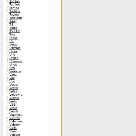
Tomtop
Topfield
Torneo
Toshiba
Toyota
Treelogic
Trek
TS
Turbo
TV LED
Tvix
Ufesa
Ufo
Ulead
Ultimate
Umax
Unit
United
Universal
Unox
Ural
Vantage
Varta
Vax
Vdo
Vector
Vectra
Velas
Velodyne
Verloni
Vertu
VES
Vesta
Vestel
Vestfrost
Viconte
Videovox
Vidikron
Vieta
Vimar
Vincent