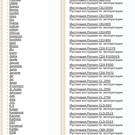
i-Mate
Русская инструкция по эксплуатации
Ibanez
Инструкция Pioneer CDJ-500II
Iberna
Русская инструкция по эксплуатации
Iconbit
Инструкция Pioneer CDJ-500S
Igloo
Русская инструкция по эксплуатации
iGo
Iiyama
Инструкция Pioneer CDJ-800
Indesit
Русская инструкция по эксплуатации
Infinity
Инструкция Pioneer CDJ-850
Infocus
Русская инструкция по эксплуатации
Inspector
Involight
Инструкция Pioneer CDJ-900
Iriver
Русская инструкция по эксплуатации
iRobot
Инструкция Pioneer CDX-P1270
iRu
Русская инструкция по эксплуатации
Izumi
Jabra
Инструкция Pioneer CDX-P2050VS
Jagile
Русская инструкция по эксплуатации
Jaguar
Инструкция Pioneer CDX-P650
Jammate
Русская инструкция по эксплуатации
Jamo
Janome
Инструкция Pioneer CDX-P670
Jbl
Русская инструкция по эксплуатации
Jet
Инструкция Pioneer CL-J350
Jetair
Русская инструкция по эксплуатации
Jj-connect
JL-Audio
Инструкция Pioneer CL-J550
Johnson
Русская инструкция по эксплуатации
Juki
Инструкция Pioneer CL-J750
Jura
Русская инструкция по эксплуатации
JVC
Инструкция Pioneer CLD-D3V
K-9
Русская инструкция по эксплуатации
Kaiser
Kambrook
Инструкция Pioneer CLD-D515
Karcher
Русская инструкция по эксплуатации
Kathrein
Инструкция Pioneer CLD-S315
KEF
Русская инструкция по эксплуатации
Kenwood
Kettler
Инструкция Pioneer CMX-3000
KGB
Русская инструкция по эксплуатации