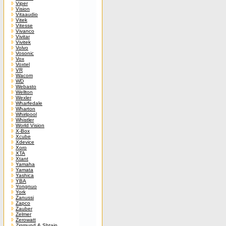
Viper
Vision
Vitaaudio
Vitek
Vitesse
Vivanco
Vivitar
Vivitek
Volvo
Vosonic
Vox
Voxtel
VR
Wacom
WD
Webasto
Wellton
Wexler
Wharfedale
Wharton
Whirlpool
Whistler
World Vision
X-Box
Xcube
Xdevice
Xoro
XTA
Xtant
Yamaha
Yamata
Yashica
YBA
Yongnuo
York
Zanussi
Zapco
Zauber
Zelmer
Zerowatt
Zigmund & Shtain