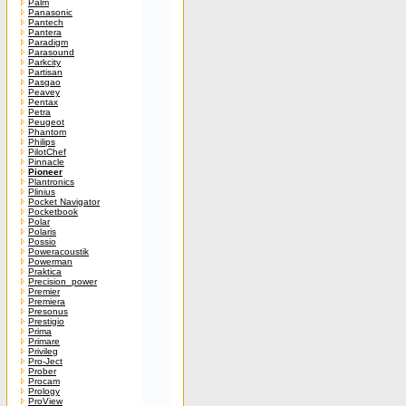
Palm
Panasonic
Pantech
Pantera
Paradigm
Parasound
Parkcity
Partisan
Pasgao
Peavey
Pentax
Petra
Peugeot
Phantom
Philips
PilotChef
Pinnacle
Pioneer
Plantronics
Plinius
Pocket Navigator
Pocketbook
Polar
Polaris
Possio
Poweracoustik
Powerman
Praktica
Precision_power
Premier
Premiera
Presonus
Prestigio
Prima
Primare
Privileg
Pro-Ject
Prober
Procam
Prology
ProView