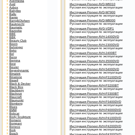
Avermedia
Avid
Инструкция Pioneer AVD-W6010
Azbox
Русская инструкция по эксплуатации
Babyliss
Инструкция Pioneer AVD-W7900
Ballu
Русская инструкция по эксплуатации
Bamix
Инструкция Pioneer AVD-W8000
Bang&Olufsen
Русская инструкция по эксплуатации
Bauknecht
Baumatic
Инструкция Pioneer AVG-VDP1
Bazooka
Русская инструкция по эксплуатации
BBE
Инструкция Pioneer AVH-1400DVD
BBK
Русская инструкция по эксплуатации
Beauty Club
Beem
Инструкция Pioneer AVH-2300DVD
Behringer
Русская инструкция по эксплуатации
Beko
Инструкция Pioneer AVH-2400BT
Bel
Русская инструкция по эксплуатации
Benq
Bernina
Инструкция Pioneer AVH-3500DVD
Best
Русская инструкция по эксплуатации
Beurer
Инструкция Pioneer AVH-5400DVD
Beyerdynamic
Русская инструкция по эксплуатации
Bimatek
Binatone
Инструкция Pioneer AVH-P3100DVD
Bissell
Русская инструкция по эксплуатации
Black & Decker
Инструкция Pioneer AVH-P3200BT
Black Box
Русская инструкция по эксплуатации
Blackberry
Blackvue
Инструкция Pioneer AVH-P3300BT
Blaucraft
Русская инструкция по эксплуатации
Blaupunkt
Инструкция Pioneer AVH-P3400DVD
Blomberg
Русская инструкция по эксплуатации
Blues
Инструкция Pioneer AVH-P4000DVD
BMW
Русская инструкция по эксплуатации
Bobcat
Body Sculpture
Инструкция Pioneer AVH-P4100DVD
Bomann
Русская инструкция по эксплуатации
Bompani
Инструкция Pioneer AVH-P4200DVD
Boneco
Русская инструкция по эксплуатации
Bork
Bosch
Инструкция Pioneer AVH-P4300DVD