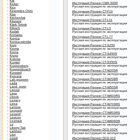
Kia
Инструкция Pioneer CMX-5000
Kicker
Русская инструкция по эксплуатации
Kicx
Kinergitics Chiro
Инструкция Pioneer CT-F10
Kiss
Русская инструкция по эксплуатации
KitchenAid
Инструкция Pioneer CT-L11
Kiturami
Русская инструкция по эксплуатации
Klark Teknik
Klipsch
Инструкция Pioneer CT-L5
Kodak
Русская инструкция по эксплуатации
Komatsu
Инструкция Pioneer CT-L77
Konica
Русская инструкция по эксплуатации
Konica-minolta
Korg
Инструкция Pioneer CT-S250
Kroma
Русская инструкция по эксплуатации
Krona
Инструкция Pioneer CT-S450S
Krups
Русская инструкция по эксплуатации
Kubota
Инструкция Pioneer CT-S550S
Kumtel
Русская инструкция по эксплуатации
Kuppersberg
Kuppersbusch
Инструкция Pioneer CT-W205R
Kurzweil
Русская инструкция по эксплуатации
Kyocera
Инструкция Pioneer CT-W208R
Lab.gruppen
Русская инструкция по эксплуатации
Lada
Land_rover
Инструкция Pioneer CT-W505R
Lanzar
Русская инструкция по эксплуатации
Lava
Инструкция Pioneer CT-W603RS
Lbook
Русская инструкция по эксплуатации
Legacy
Leica
Инструкция Pioneer CT-W703RS
Lenovo
Русская инструкция по эксплуатации
Leopard
Инструкция Pioneer CT-W803RS
Lexand
Русская инструкция по эксплуатации
Lexicon
Lexmark
Инструкция Pioneer CT-W806DR
Lg
Русская инструкция по эксплуатации
Liberty-Tab
Инструкция Pioneer DCS-202K
Liebherr
Русская инструкция по эксплуатации
Liiot
Line6
Инструкция Pioneer DCS-313