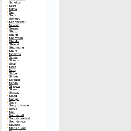
Scholtes
Scott
Sdmo
Seg
Sega
Sekonic
Sennheirzer
Severin
Sezam
Sharp
Sheriff
Sherwood
Shindo
Shivaki
Shturmann
Shure
Siemens
Sigma
Silanos
Siltal
Silter
Sims
Sinbo
Singer
Sitronics
Skoda
Skygate
Skynet
Skyway
Smeg
Snaige
Sony
Sony_ericsson
Sorell
Soul
Soundcraft
Soundstandard
Soundstream
Spymax
Stadler Form