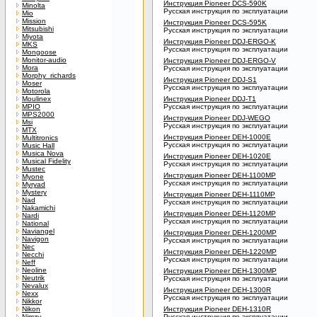
Инструкция Pioneer DCS-590K
Minolta
Русская инструкция по эксплуатации
Mio
Mission
Инструкция Pioneer DCS-595K
Mitsubishi
Русская инструкция по эксплуатации
Miyota
Инструкция Pioneer DDJ-ERGO-K
MKS
Русская инструкция по эксплуатации
Mongoose
Monitor-audio
Инструкция Pioneer DDJ-ERGO-V
Mora
Русская инструкция по эксплуатации
Morphy_richards
Инструкция Pioneer DDJ-S1
Moser
Русская инструкция по эксплуатации
Motorola
Moulinex
Инструкция Pioneer DDJ-T1
MPIO
Русская инструкция по эксплуатации
MPS2000
Инструкция Pioneer DDJ-WEGO
Msi
Русская инструкция по эксплуатации
MTX
Инструкция Pioneer DEH-1000E
Multitronics
Русская инструкция по эксплуатации
Music Hall
Musica Nova
Инструкция Pioneer DEH-1020E
Musical Fidelity
Русская инструкция по эксплуатации
Mustec
Инструкция Pioneer DEH-1100MP
Myone
Русская инструкция по эксплуатации
Myryad
Mystery
Инструкция Pioneer DEH-1110MP
Nad
Русская инструкция по эксплуатации
Nakamichi
Инструкция Pioneer DEH-1120MP
Nardi
Русская инструкция по эксплуатации
National
Naviangel
Инструкция Pioneer DEH-1200MP
Navigon
Русская инструкция по эксплуатации
Nec
Инструкция Pioneer DEH-1220MP
Necchi
Русская инструкция по эксплуатации
Neff
Neoline
Инструкция Pioneer DEH-1300MP
Neutrik
Русская инструкция по эксплуатации
Nevalux
Инструкция Pioneer DEH-1300R
Nexx
Русская инструкция по эксплуатации
Nikkor
Nikon
Инструкция Pioneer DEH-1310R
Nimzy
Русская инструкция по эксплуатации