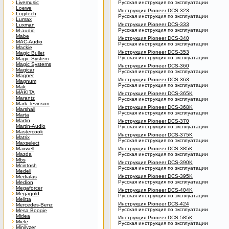
Livemusic
Русская инструкция по эксплуатации
Loewe
Инструкция Pioneer DCS-323
Logitech
Русская инструкция по эксплуатации
Lumax
Инструкция Pioneer DCS-333
Luxman
Русская инструкция по эксплуатации
M-audio
Mabe
Инструкция Pioneer DCS-340
MAC-Audio
Русская инструкция по эксплуатации
Mackie
Инструкция Pioneer DCS-353
Magic Bullet
Русская инструкция по эксплуатации
Magic System
Magic Systems
Инструкция Pioneer DCS-360
Magicar
Русская инструкция по эксплуатации
Magner
Инструкция Pioneer DCS-363
Magnum
Русская инструкция по эксплуатации
Mak
MAKITA
Инструкция Pioneer DCS-365K
Marantz
Русская инструкция по эксплуатации
Mark_levinson
Инструкция Pioneer DCS-368K
Marshall
Русская инструкция по эксплуатации
Marta
Martin
Инструкция Pioneer DCS-370
Martin-Audio
Русская инструкция по эксплуатации
Mastercook
Инструкция Pioneer DCS-375K
Matrix
Русская инструкция по эксплуатации
Maxselect
Maxwell
Инструкция Pioneer DCS-385K
Mazda
Русская инструкция по эксплуатации
Mbs
Инструкция Pioneer DCS-390K
Mcintosh
Русская инструкция по эксплуатации
Medeli
Инструкция Pioneer DCS-395K
Medialas
Русская инструкция по эксплуатации
Medion
Megaforcer
Инструкция Pioneer DCS-404K
Megagold
Русская инструкция по эксплуатации
Melitta
Инструкция Pioneer DCS-424
Mercedes-Benz
Русская инструкция по эксплуатации
Mesa Boogie
Midea
Инструкция Pioneer DCS-585K
Miele
Русская инструкция по эксплуатации
Minilyzer