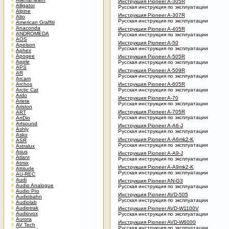
Инструкция Pioneer A-305R
Alligator
Русская инструкция по эксплуатации
Alpine
Инструкция Pioneer A-307R
Alto
Русская инструкция по эксплуатации
American Graffiti
Anaconda
Инструкция Pioneer A-405R
ANDROMEDA
Русская инструкция по эксплуатации
AOS
Инструкция Pioneer A-50
Apelson
Русская инструкция по эксплуатации
Aphex
Apogee
Инструкция Pioneer A-505R
Apple
Русская инструкция по эксплуатации
APS
Инструкция Pioneer A-509R
AR
Русская инструкция по эксплуатации
Arcam
Archos
Инструкция Pioneer A-605R
Arctic Cat
Русская инструкция по эксплуатации
Ardo
Инструкция Pioneer A-70
Ariete
Русская инструкция по эксплуатации
Ariston
Инструкция Pioneer A-705R
ART
Русская инструкция по эксплуатации
ArtDio
Artsound
Инструкция Pioneer A-A6-J
Ashly
Русская инструкция по эксплуатации
Asko
Инструкция Pioneer A-A6mk2-K
ASR
Русская инструкция по эксплуатации
Astralux
Asus
Инструкция Pioneer A-A9-J
Atlant
Русская инструкция по эксплуатации
Atmix
Инструкция Pioneer A-A9mk2-K
Attitude
Русская инструкция по эксплуатации
AU-REC
Audi
Инструкция Pioneer AN-G3
Audio Analogue
Русская инструкция по эксплуатации
Audio Pro
Инструкция Pioneer AVD-505
Audiobahn
Русская инструкция по эксплуатации
Audiolab
Audiotrak
Инструкция Pioneer AVD-W1100V
Audiovox
Русская инструкция по эксплуатации
Aurora
Инструкция Pioneer AVD-W6000
AV Tech
Русская инструкция по эксплуатации