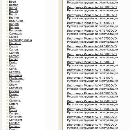
Bose
Русская инструкция по эксплуатации
Boston
Инструкция Pioneer AVH-P5000DVD
Brand
Русская инструкция по эксплуатации
Brandt
Braun
Инструкция Pioneer AVH-P5100DVD
Brother
Русская инструкция по эксплуатации
BSS Audio
Инструкция Pioneer AVH-P5200BT
Bugatti
Русская инструкция по эксплуатации
Bugera
Burmester
Инструкция Pioneer AVH-P5700DVD
Cakewalk
Русская инструкция по эксплуатации
Calcell
Инструкция Pioneer AVH-P5750DVD
Cambridge Audio
Русская инструкция по эксплуатации
Cameron
Candy
Инструкция Pioneer AVH-P5900DVD
Canon
Русская инструкция по эксплуатации
Canton
Инструкция Pioneer AVH-P6000DVD
Carcam
Русская инструкция по эксплуатации
Carrier
Инструкция Pioneer AVH-P6300BT
Casio
Русская инструкция по эксплуатации
Cata
Cenix
Инструкция Pioneer AVH-P6400CD
Cenmax
Русская инструкция по эксплуатации
Centurion
Инструкция Pioneer AVH-P6400R
Challenger
Русская инструкция по эксплуатации
Cheetah
Chery
Инструкция Pioneer AVH-P6500DVD
Chevrolet
Русская инструкция по эксплуатации
Cinema
Инструкция Pioneer AVH-P6800DVD
Citroen
Русская инструкция по эксплуатации
Clarion
Clatronic
Инструкция Pioneer AVH-P7500DVD
Clifford
Русская инструкция по эксплуатации
CME
Инструкция Pioneer AVH-P7500DVDii
Cobra
Русская инструкция по эксплуатации
Compaq
Comstorm
Инструкция Pioneer AVH-P7800DVD
Continent
Русская инструкция по эксплуатации
Coolfort
Инструкция Pioneer AVH-P7900DVD
Cortland
Русская инструкция по эксплуатации
Cowon