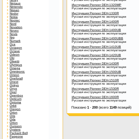
Nintaus
Инструкция Pioneer DEH-1320MP
Nintendo
Русская инструкция по эксплуатации
Nissan
Инструкция Pioneer DEH-1330R
Nodor
Русская инструкция по эксплуатации
Nokia
Nootec
Инструкция Pioneer DEH-1400R
Nord
Русская инструкция по эксплуатации
Novation
Инструкция Pioneer DEH-1400UB
Novex
Русская инструкция по эксплуатации
Novis
Nrg
Инструкция Pioneer DEH-1400UBB
Numark
Русская инструкция по эксплуатации
Oce
Инструкция Pioneer DEH-1410UB
Octagon
Русская инструкция по эксплуатации
Octave
Odeon
Инструкция Pioneer DEH-1420UB
Oki
Русская инструкция по эксплуатации
Olivetti
Инструкция Pioneer DEH-1430R
Olympus
Русская инструкция по эксплуатации
Omega
Omnitronic
Инструкция Pioneer DEH-1500UB
Omron
Русская инструкция по эксплуатации
Oneforall
Инструкция Pioneer DEH-1510R
Onext
Русская инструкция по эксплуатации
Onkyo
Onyx
Инструкция Pioneer DEH-1530R
Opel
Русская инструкция по эксплуатации
Openbox
Инструкция Pioneer DEH-1600R
Opticum
Русская инструкция по эксплуатации
Optoma
Orbit
Показано
1
-
200
(всего
1149
позиций)
Oregon
Orion
Oris
Orla
Orton
Oursson
Oysters
Packard Bell
Pageone