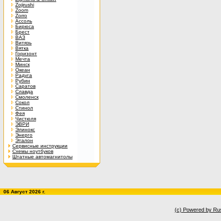
Zojirushi
Zoom
Zorro
Ассоль
Бирюса
Брест
ВАЗ
Витязь
Вятка
Горизонт
Мечта
Минск
Океан
Радуга
Рубин
Саратов
Славда
Смоленск
Сокол
Стинол
Фея
Чистюля
ЭВРИ
Элинокс
Энерго
Эталон
Сервисные инструкции
Схемы ноутбуков
Штатные автомагнитолы
06 Август 2026 г.
(c) Powered by Ru