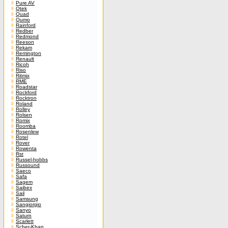
Pure AV
Qtek
Quad
Qumo
Rainford
Redber
Redmond
Reeson
Rekam
Remington
Renault
Ricoh
Riso
Ritmix
RME
Roadstar
Rockford
Rocktron
Roland
Rolley
Rolsen
Romix
Roomba
Rosenlew
Rotel
Rover
Rowenta
Rst
Russel-hobbs
Russound
Saeco
Safa
Sagem
Saibex
Sail
Samsung
Sangiorgio
Sanyo
Saturn
Scarlett
Scher-Khan