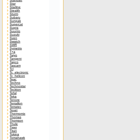
Standart
Star
Starline
Stealth
Sturm
Subaru
Sunpak
Supercat
Supra
Suunto
Suzuki
Sven
Swatch
SWR
Symetrix
T+a
Taiyo
Tangent
Tapco
Tascam
Tcl
Tc_electronic
Tc_helicon
Teac
Techno
Technostar
Teckton
Tefal
Teka
Tenore
Terraillon
Terratec
Texet
Thermomix
Thomas
Thomson
Thule
Tiger
Titan
Tokina
Tomahawk