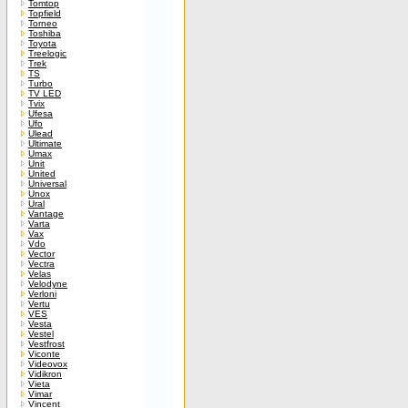
Tomtop
Topfield
Torneo
Toshiba
Toyota
Treelogic
Trek
TS
Turbo
TV LED
Tvix
Ufesa
Ufo
Ulead
Ultimate
Umax
Unit
United
Universal
Unox
Ural
Vantage
Varta
Vax
Vdo
Vector
Vectra
Velas
Velodyne
Verloni
Vertu
VES
Vesta
Vestel
Vestfrost
Viconte
Videovox
Vidikron
Vieta
Vimar
Vincent