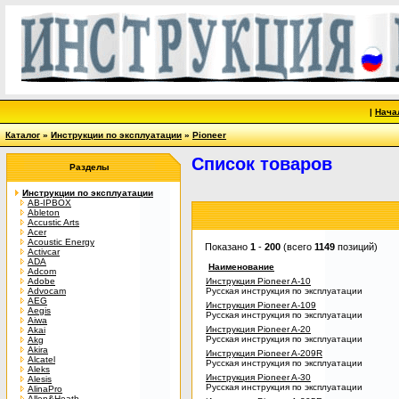
|
Нача
Каталог
»
Инструкции по эксплуатации
»
Pioneer
Список товаров
Разделы
Инструкции по эксплуатации
AB-IPBOX
Ableton
Accustic Arts
Acer
Acoustic Energy
Показано
1
-
200
(всего
1149
позиций)
Activcar
ADA
Наименование
Adcom
Adobe
Инструкция Pioneer A-10
Advocam
Русская инструкция по эксплуатации
AEG
Инструкция Pioneer A-109
Aegis
Русская инструкция по эксплуатации
Aiwa
Инструкция Pioneer A-20
Akai
Русская инструкция по эксплуатации
Akg
Akira
Инструкция Pioneer A-209R
Alcatel
Русская инструкция по эксплуатации
Aleks
Инструкция Pioneer A-30
Alesis
Русская инструкция по эксплуатации
AlinaPro
Allen&Heath