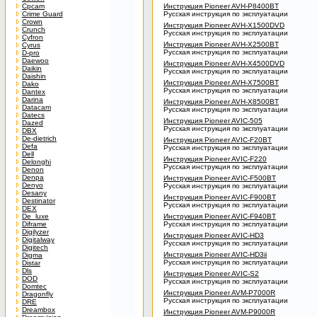
Cpcam
Инструкция Pioneer AVH-P8400BT
Crime Guard
Русская инструкция по эксплуатации
Crown
Инструкция Pioneer AVH-X1500DVD
Crunch
Русская инструкция по эксплуатации
Cyfron
Инструкция Pioneer AVH-X2500BT
Cyrus
Русская инструкция по эксплуатации
D-pro
Daewoo
Инструкция Pioneer AVH-X4500DVD
Daikin
Русская инструкция по эксплуатации
Daishin
Инструкция Pioneer AVH-X7500BT
Dako
Русская инструкция по эксплуатации
Dantex
Darina
Инструкция Pioneer AVH-X8500BT
Datacam
Русская инструкция по эксплуатации
Datecs
Инструкция Pioneer AVIC-505
Dazed
Русская инструкция по эксплуатации
DBX
De-dietrich
Инструкция Pioneer AVIC-F20BT
Defa
Русская инструкция по эксплуатации
Dell
Инструкция Pioneer AVIC-F220
Delonghi
Русская инструкция по эксплуатации
Denon
Denpa
Инструкция Pioneer AVIC-F500BT
Denyo
Русская инструкция по эксплуатации
Desany
Инструкция Pioneer AVIC-F900BT
Destinator
Русская инструкция по эксплуатации
DEX
De_luxe
Инструкция Pioneer AVIC-F940BT
Diframe
Русская инструкция по эксплуатации
Digilyzer
Инструкция Pioneer AVIC-HD3
Digitalway
Русская инструкция по эксплуатации
Digitech
Инструкция Pioneer AVIC-HD3ii
Digma
Русская инструкция по эксплуатации
Distar
Dls
Инструкция Pioneer AVIC-S2
DOD
Русская инструкция по эксплуатации
Domtec
Инструкция Pioneer AVM-P7000R
Dragonfly
Русская инструкция по эксплуатации
DRE
Dreambox
Инструкция Pioneer AVM-P9000R