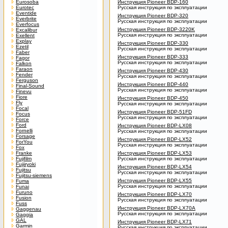
Eurosoba
Инструкция Pioneer BDP-160
Eurotec
Русская инструкция по эксплуатации
Eventide
Инструкция Pioneer BDP-320
Everbrite
Русская инструкция по эксплуатации
Everfocus
Инструкция Pioneer BDP-3220K
Excalibur
Русская инструкция по эксплуатации
Exellent
Explay
Инструкция Pioneer BDP-330
Ezetil
Русская инструкция по эксплуатации
Faber
Инструкция Pioneer BDP-333
Fagor
Русская инструкция по эксплуатации
Falkon
Faraon
Инструкция Pioneer BDP-430
Fender
Русская инструкция по эксплуатации
Ferguson
Инструкция Pioneer BDP-440
Final-Sound
Русская инструкция по эксплуатации
Finevu
Fiore
Инструкция Pioneer BDP-450
Fly
Русская инструкция по эксплуатации
Focal
Инструкция Pioneer BDP-51FD
Focus
Русская инструкция по эксплуатации
Force
Ford
Инструкция Pioneer BDP-LX08
Fornelli
Русская инструкция по эксплуатации
Forsage
Инструкция Pioneer BDP-LX52
ForYou
Русская инструкция по эксплуатации
Fox
Franke
Инструкция Pioneer BDP-LX53
Fujifilm
Русская инструкция по эксплуатации
Fujiiryoki
Инструкция Pioneer BDP-LX54
Fujitsu
Русская инструкция по эксплуатации
Fujitsu-siemens
Инструкция Pioneer BDP-LX55
Fuma
Русская инструкция по эксплуатации
Funai
Furuno
Инструкция Pioneer BDP-LX70
Fusion
Русская инструкция по эксплуатации
Fuss
Инструкция Pioneer BDP-LX70A
Gaggenau
Русская инструкция по эксплуатации
Gaggia
GAL
Инструкция Pioneer BDP-LX71
Garmin
Русская инструкция по эксплуатации