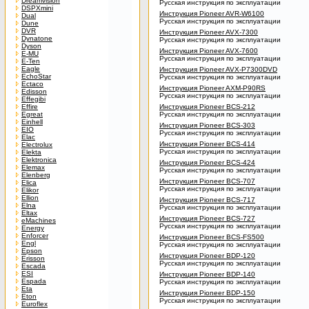
Dreamvision
Русская инструкция по эксплуатации
DSPXmini
Инструкция Pioneer AVR-W6100
Dual
Русская инструкция по эксплуатации
Dune
DVR
Инструкция Pioneer AVX-7300
Dynatone
Русская инструкция по эксплуатации
Dyson
Инструкция Pioneer AVX-7600
E-MU
Русская инструкция по эксплуатации
E-Ten
Eagle
Инструкция Pioneer AVX-P7300DVD
EchoStar
Русская инструкция по эксплуатации
Ectaco
Инструкция Pioneer AXM-P90RS
Edisson
Русская инструкция по эксплуатации
Effegibi
Effire
Инструкция Pioneer BCS-212
Egreat
Русская инструкция по эксплуатации
Einhell
Инструкция Pioneer BCS-303
EIO
Русская инструкция по эксплуатации
Elac
Инструкция Pioneer BCS-414
Electrolux
Русская инструкция по эксплуатации
Elekta
Elektronica
Инструкция Pioneer BCS-424
Elemax
Русская инструкция по эксплуатации
Elenberg
Инструкция Pioneer BCS-707
Elica
Русская инструкция по эксплуатации
Elikor
Ellion
Инструкция Pioneer BCS-717
Elna
Русская инструкция по эксплуатации
Eltax
Инструкция Pioneer BCS-727
eMachines
Русская инструкция по эксплуатации
Energy
Enforcer
Инструкция Pioneer BCS-FS500
Engl
Русская инструкция по эксплуатации
Epson
Инструкция Pioneer BDP-120
Erisson
Русская инструкция по эксплуатации
Escada
ESI
Инструкция Pioneer BDP-140
Espada
Русская инструкция по эксплуатации
Eta
Инструкция Pioneer BDP-150
Eton
Русская инструкция по эксплуатации
Euroflex