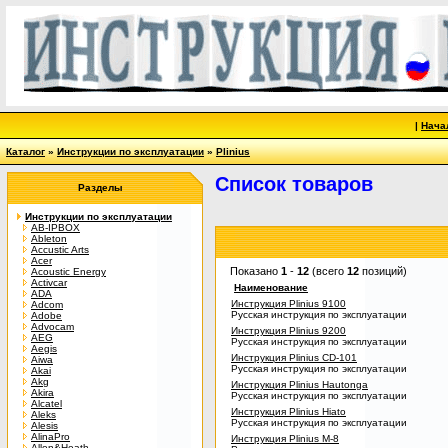
|
Нача
Каталог
»
Инструкции по эксплуатации
»
Plinius
Список товаров
Разделы
Инструкции по эксплуатации
AB-IPBOX
Ableton
Accustic Arts
Acer
Показано
1
-
12
(всего
12
позиций)
Acoustic Energy
Activcar
Наименование
ADA
Инструкция Plinius 9100
Adcom
Русская инструкция по эксплуатации
Adobe
Advocam
Инструкция Plinius 9200
AEG
Русская инструкция по эксплуатации
Aegis
Инструкция Plinius CD-101
Aiwa
Русская инструкция по эксплуатации
Akai
Akg
Инструкция Plinius Hautonga
Akira
Русская инструкция по эксплуатации
Alcatel
Инструкция Plinius Hiato
Aleks
Русская инструкция по эксплуатации
Alesis
AlinaPro
Инструкция Plinius M-8
Allen&Heath