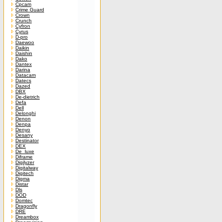
Cpcam
Crime Guard
Crown
Crunch
Cyfron
Cyrus
D-pro
Daewoo
Daikin
Daishin
Dako
Dantex
Darina
Datacam
Datecs
Dazed
DBX
De-dietrich
Defa
Dell
Delonghi
Denon
Denpa
Denyo
Desany
Destinator
DEX
De_luxe
Diframe
Digilyzer
Digitalway
Digitech
Digma
Distar
Dls
DOD
Domtec
Dragonfly
DRE
Dreambox