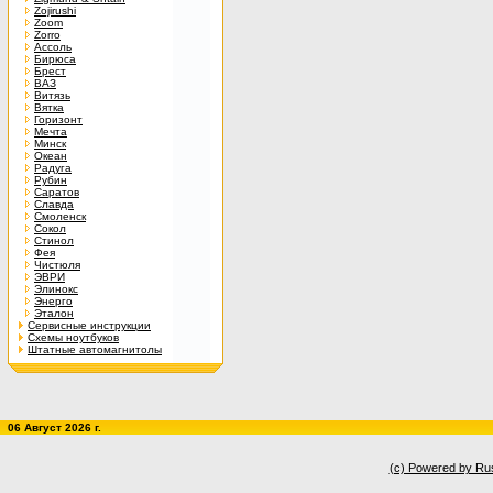
Zojirushi
Zoom
Zorro
Ассоль
Бирюса
Брест
ВАЗ
Витязь
Вятка
Горизонт
Мечта
Минск
Океан
Радуга
Рубин
Саратов
Славда
Смоленск
Сокол
Стинол
Фея
Чистюля
ЭВРИ
Элинокс
Энерго
Эталон
Сервисные инструкции
Схемы ноутбуков
Штатные автомагнитолы
06 Август 2026 г.
(c) Powered by Ru