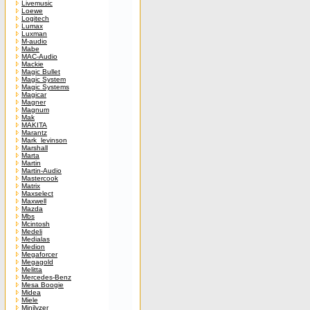
Livemusic
Loewe
Logitech
Lumax
Luxman
M-audio
Mabe
MAC-Audio
Mackie
Magic Bullet
Magic System
Magic Systems
Magicar
Magner
Magnum
Mak
MAKITA
Marantz
Mark_levinson
Marshall
Marta
Martin
Martin-Audio
Mastercook
Matrix
Maxselect
Maxwell
Mazda
Mbs
Mcintosh
Medeli
Medialas
Medion
Megaforcer
Megagold
Melitta
Mercedes-Benz
Mesa Boogie
Midea
Miele
Minilyzer