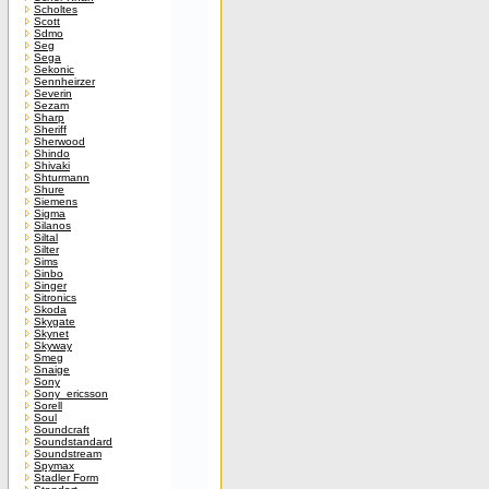
Scholtes
Scott
Sdmo
Seg
Sega
Sekonic
Sennheirzer
Severin
Sezam
Sharp
Sheriff
Sherwood
Shindo
Shivaki
Shturmann
Shure
Siemens
Sigma
Silanos
Siltal
Silter
Sims
Sinbo
Singer
Sitronics
Skoda
Skygate
Skynet
Skyway
Smeg
Snaige
Sony
Sony_ericsson
Sorell
Soul
Soundcraft
Soundstandard
Soundstream
Spymax
Stadler Form