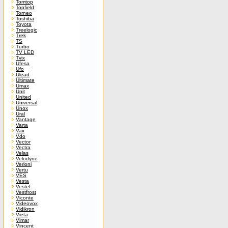
Tomtop
Topfield
Torneo
Toshiba
Toyota
Treelogic
Trek
TS
Turbo
TV LED
Tvix
Ufesa
Ufo
Ulead
Ultimate
Umax
Unit
United
Universal
Unox
Ural
Vantage
Varta
Vax
Vdo
Vector
Vectra
Velas
Velodyne
Verloni
Vertu
VES
Vesta
Vestel
Vestfrost
Viconte
Videovox
Vidikron
Vieta
Vimar
Vincent