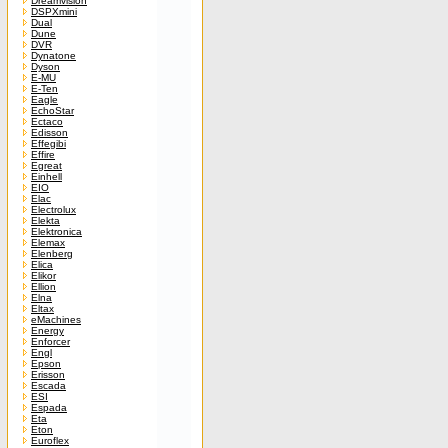
Dreamvision
DSPXmini
Dual
Dune
DVR
Dynatone
Dyson
E-MU
E-Ten
Eagle
EchoStar
Ectaco
Edisson
Effegibi
Effire
Egreat
Einhell
EIO
Elac
Electrolux
Elekta
Elektronica
Elemax
Elenberg
Elica
Elikor
Ellion
Elna
Eltax
eMachines
Energy
Enforcer
Engl
Epson
Erisson
Escada
ESI
Espada
Eta
Eton
Euroflex