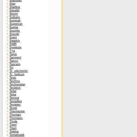
Standart
Star
Starline
Stealth
Sturm
Subaru
Sunpak
Supercat
Supra
Suunto
Suzuki
Sven
Swatch
SWR
Symetrix
T+a
Taiyo
Tangent
Tapco
Tascam
Tcl
Tc_electronic
Tc_helicon
Teac
Techno
Technostar
Teckton
Tefal
Teka
Tenore
Terraillon
Terratec
Texet
Thermomix
Thomas
Thomson
Thule
Tiger
Titan
Tokina
Tomahawk