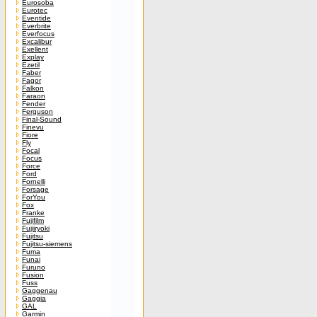
Eurosoba
Eurotec
Eventide
Everbrite
Everfocus
Excalibur
Exellent
Explay
Ezetil
Faber
Fagor
Falkon
Faraon
Fender
Ferguson
Final-Sound
Finevu
Fiore
Fly
Focal
Focus
Force
Ford
Fornelli
Forsage
ForYou
Fox
Franke
Fujifilm
Fujiiryoki
Fujitsu
Fujitsu-siemens
Fuma
Funai
Furuno
Fusion
Fuss
Gaggenau
Gaggia
GAL
Garmin