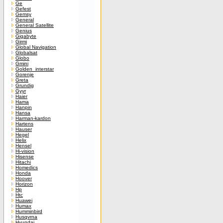
Ge
Gefest
Gemsy
General
General Satellite
Genius
Gigabyte
Girmi
Global Navigation
Globalsat
Globo
Gmini
Golden_interstar
Gorenje
Greta
Grundig
Gyyr
Haier
Hama
Hanpin
Hansa
Harman-kardon
Hartens
Hauser
Hegel
Helix
Hensel
Hi-vision
Hisense
Hitachi
Homedics
Honda
Hoover
Horizon
Hp
Htc
Huawei
Humax
Humminbird
Husqvrna
Hyundai