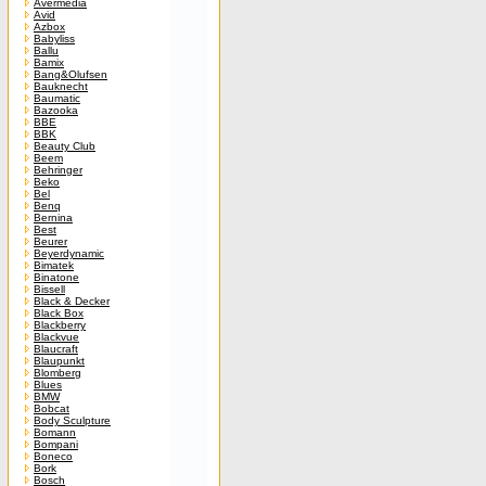
Avermedia
Avid
Azbox
Babyliss
Ballu
Bamix
Bang&Olufsen
Bauknecht
Baumatic
Bazooka
BBE
BBK
Beauty Club
Beem
Behringer
Beko
Bel
Benq
Bernina
Best
Beurer
Beyerdynamic
Bimatek
Binatone
Bissell
Black & Decker
Black Box
Blackberry
Blackvue
Blaucraft
Blaupunkt
Blomberg
Blues
BMW
Bobcat
Body Sculpture
Bomann
Bompani
Boneco
Bork
Bosch