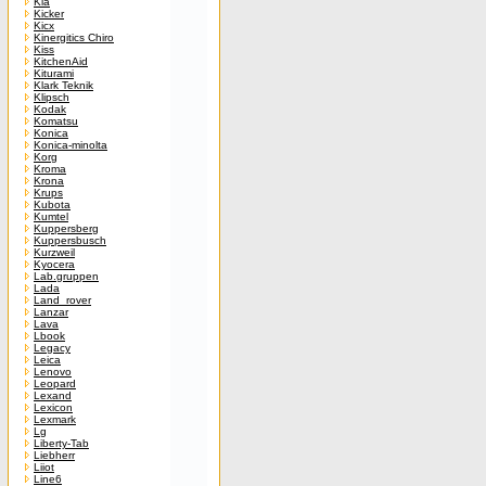
Kia
Kicker
Kicx
Kinergitics Chiro
Kiss
KitchenAid
Kiturami
Klark Teknik
Klipsch
Kodak
Komatsu
Konica
Konica-minolta
Korg
Kroma
Krona
Krups
Kubota
Kumtel
Kuppersberg
Kuppersbusch
Kurzweil
Kyocera
Lab.gruppen
Lada
Land_rover
Lanzar
Lava
Lbook
Legacy
Leica
Lenovo
Leopard
Lexand
Lexicon
Lexmark
Lg
Liberty-Tab
Liebherr
Liiot
Line6