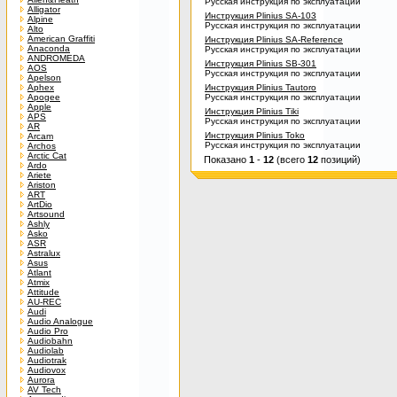
Русская инструкция по эксплуатации
Alligator
Инструкция Plinius SA-103
Alpine
Русская инструкция по эксплуатации
Alto
American Graffiti
Инструкция Plinius SA-Reference
Anaconda
Русская инструкция по эксплуатации
ANDROMEDA
Инструкция Plinius SB-301
AOS
Русская инструкция по эксплуатации
Apelson
Aphex
Инструкция Plinius Tautoro
Apogee
Русская инструкция по эксплуатации
Apple
Инструкция Plinius Tiki
APS
Русская инструкция по эксплуатации
AR
Инструкция Plinius Toko
Arcam
Русская инструкция по эксплуатации
Archos
Arctic Cat
Показано
1
-
12
(всего
12
позиций)
Ardo
Ariete
Ariston
ART
ArtDio
Artsound
Ashly
Asko
ASR
Astralux
Asus
Atlant
Atmix
Attitude
AU-REC
Audi
Audio Analogue
Audio Pro
Audiobahn
Audiolab
Audiotrak
Audiovox
Aurora
AV Tech