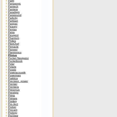
Palm
Panasonic
Pantech
Pantera
Paradigm
Parasound
Parkcity
Partisan
Pasgao
Peavey
Pentax
Petra
Peugeot
Phantom
Philips
PilotChef
Pinnacle
Pioneer
Plantronics
Plinius
Pocket Navigator
Pocketbook
Polar
Polaris
Possio
Poweracoustik
Powerman
Praktica
Precision_power
Premier
Premiera
Presonus
Prestigio
Prima
Primare
Privileg
Pro-Ject
Prober
Procam
Prology
ProView