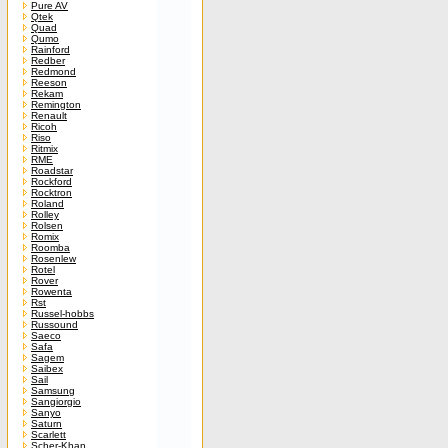
Pure AV
Qtek
Quad
Qumo
Rainford
Redber
Redmond
Reeson
Rekam
Remington
Renault
Ricoh
Riso
Ritmix
RME
Roadstar
Rockford
Rocktron
Roland
Rolley
Rolsen
Romix
Roomba
Rosenlew
Rotel
Rover
Rowenta
Rst
Russel-hobbs
Russound
Saeco
Safa
Sagem
Saibex
Sail
Samsung
Sangiorgio
Sanyo
Saturn
Scarlett
Scher-Khan