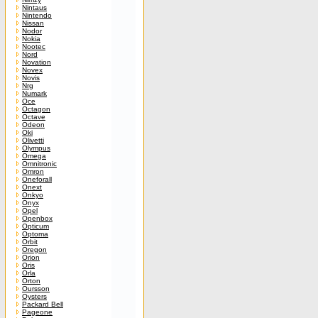
Nintaus
Nintendo
Nissan
Nodor
Nokia
Nootec
Nord
Novation
Novex
Novis
Nrg
Numark
Oce
Octagon
Octave
Odeon
Oki
Olivetti
Olympus
Omega
Omnitronic
Omron
Oneforall
Onext
Onkyo
Onyx
Opel
Openbox
Opticum
Optoma
Orbit
Oregon
Orion
Oris
Orla
Orton
Oursson
Oysters
Packard Bell
Pageone