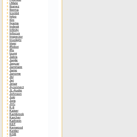
i-Mate
Ibanez
Iberna
Iconbit
Igloo
iGo
Iiyama
Indesit
Infinity
Infocus
Inspector
Involight
Iriver
iRobot
iRu
Izumi
Jabra
Jagile
Jaguar
Jammate
Jamo
Janome
Jbl
Jet
Jetair
Jj-connect
JL-Audio
Johnson
Juki
Jura
JVC
K-9
Kaiser
Kambrook
Karcher
Kathrein
KEF
Kenwood
Kettler
KGB