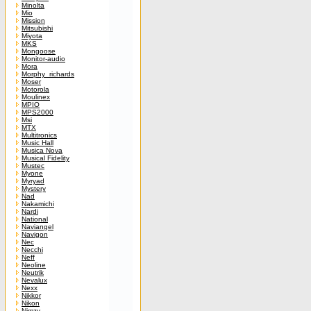
Minolta
Mio
Mission
Mitsubishi
Miyota
MKS
Mongoose
Monitor-audio
Mora
Morphy_richards
Moser
Motorola
Moulinex
MPIO
MPS2000
Msi
MTX
Multitronics
Music Hall
Musica Nova
Musical Fidelity
Mustec
Myone
Myryad
Mystery
Nad
Nakamichi
Nardi
National
Naviangel
Navigon
Nec
Necchi
Neff
Neoline
Neutrik
Nevalux
Nexx
Nikkor
Nikon
Nimzy