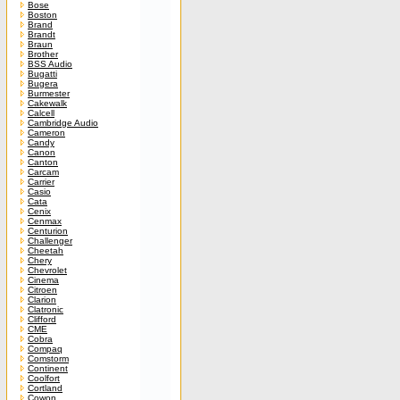
Bose
Boston
Brand
Brandt
Braun
Brother
BSS Audio
Bugatti
Bugera
Burmester
Cakewalk
Calcell
Cambridge Audio
Cameron
Candy
Canon
Canton
Carcam
Carrier
Casio
Cata
Cenix
Cenmax
Centurion
Challenger
Cheetah
Chery
Chevrolet
Cinema
Citroen
Clarion
Clatronic
Clifford
CME
Cobra
Compaq
Comstorm
Continent
Coolfort
Cortland
Cowon