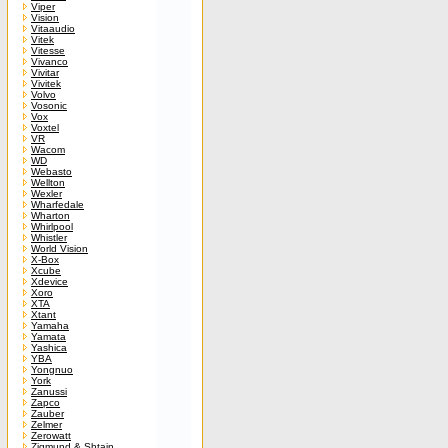
Viper
Vision
Vitaaudio
Vitek
Vitesse
Vivanco
Vivitar
Vivitek
Volvo
Vosonic
Vox
Voxtel
VR
Wacom
WD
Webasto
Wellton
Wexler
Wharfedale
Wharton
Whirlpool
Whistler
World Vision
X-Box
Xcube
Xdevice
Xoro
XTA
Xtant
Yamaha
Yamata
Yashica
YBA
Yongnuo
York
Zanussi
Zapco
Zauber
Zelmer
Zerowatt
Zigmund & Shtain