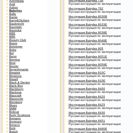
Инструкция Babyliss 756
Avermedia
Русская инструкция по эксплуатации
Avid
Azbox
Инструкция Babyliss 762
Babyliss
Русская инструкция по эксплуатации
Ballu
Инструкция Babyliss 8030B
Bamix
Русская инструкция по эксплуатации
Bang&Olufsen
Bauknecht
Инструкция Babyliss 8033E
Baumatic
Русская инструкция по эксплуатации
Bazooka
Инструкция Babyliss 8038E
BBE
Русская инструкция по эксплуатации
BBK
Beauty Club
Инструкция Babyliss 8048E
Beem
Русская инструкция по эксплуатации
Behringer
Инструкция Babyliss 805
Beko
Русская инструкция по эксплуатации
Bel
Benq
Инструкция Babyliss 8051E
Bernina
Русская инструкция по эксплуатации
Best
Инструкция Babyliss 8059E
Beurer
Русская инструкция по эксплуатации
Beyerdynamic
Bimatek
Инструкция Babyliss 810C
Binatone
Русская инструкция по эксплуатации
Bissell
Инструкция Babyliss 810E
Black & Decker
Русская инструкция по эксплуатации
Black Box
Инструкция Babyliss 8400
Blackberry
Русская инструкция по эксплуатации
Blackvue
Blaucraft
Инструкция Babyliss 8420
Blaupunkt
Русская инструкция по эксплуатации
Blomberg
Инструкция Babyliss 8425
Blues
Русская инструкция по эксплуатации
BMW
Bobcat
Инструкция Babyliss 8430
Body Sculpture
Русская инструкция по эксплуатации
Bomann
Инструкция Babyliss 8451
Bompani
Русская инструкция по эксплуатации
Boneco
Bork
Инструкция Babyliss 8480E
Bosch
Русская инструкция по эксплуатации