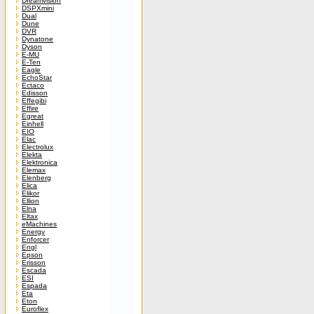
Dreamvision
DSPXmini
Dual
Dune
DVR
Dynatone
Dyson
E-MU
E-Ten
Eagle
EchoStar
Ectaco
Edisson
Effegibi
Effire
Egreat
Einhell
EIO
Elac
Electrolux
Elekta
Elektronica
Elemax
Elenberg
Elica
Elikor
Ellion
Elna
Eltax
eMachines
Energy
Enforcer
Engl
Epson
Erisson
Escada
ESI
Espada
Eta
Eton
Euroflex