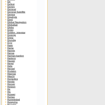
Ge
Gefest
Gemsy
General
General Satellite
Genius
Gigabyte
Girmi
Global Navigation
Globalsat
Globo
Gmini
Golden_interstar
Gorenje
Greta
Grundig
Gyyr
Haier
Hama
Hanpin
Hansa
Harman-kardon
Hartens
Hauser
Hegel
Helix
Hensel
Hi-vision
Hisense
Hitachi
Homedics
Honda
Hoover
Horizon
Hp
Htc
Huawei
Humax
Humminbird
Husqvrna
Hyundai