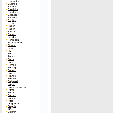
Eurosoba
Eurotec
Eventide
Everbrite
Everfocus
Excalibur
Exellent
Explay
Ezetil
Faber
Fagor
Falkon
Faraon
Fender
Ferguson
Final-Sound
Finevu
Fiore
Fly
Focal
Focus
Force
Ford
Fornelli
Forsage
ForYou
Fox
Franke
Fujifilm
Fujiiryoki
Fujitsu
Fujitsu-siemens
Fuma
Funai
Furuno
Fusion
Fuss
Gaggenau
Gaggia
GAL
Garmin