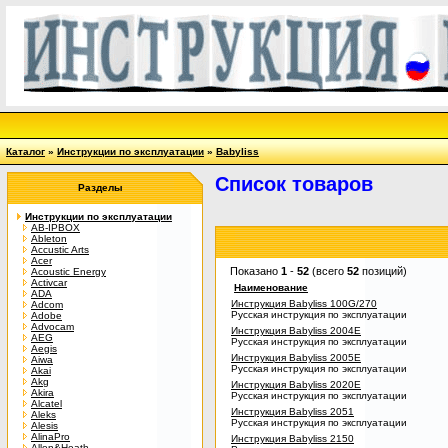
Каталог
»
Инструкции по эксплуатации
»
Babyliss
Список товаров
Разделы
Инструкции по эксплуатации
AB-IPBOX
Ableton
Accustic Arts
Acer
Показано
1
-
52
(всего
52
позиций)
Acoustic Energy
Activcar
Наименование
ADA
Инструкция Babyliss 100G/270
Adcom
Русская инструкция по эксплуатации
Adobe
Advocam
Инструкция Babyliss 2004E
AEG
Русская инструкция по эксплуатации
Aegis
Инструкция Babyliss 2005E
Aiwa
Русская инструкция по эксплуатации
Akai
Akg
Инструкция Babyliss 2020E
Akira
Русская инструкция по эксплуатации
Alcatel
Инструкция Babyliss 2051
Aleks
Русская инструкция по эксплуатации
Alesis
AlinaPro
Инструкция Babyliss 2150
Allen&Heath