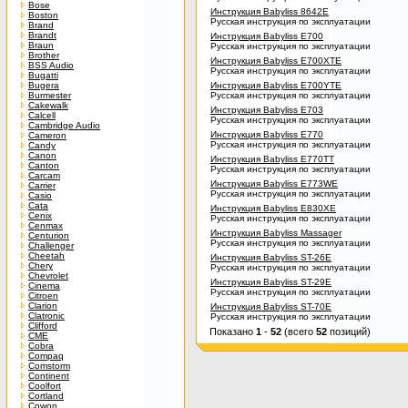
Bose
Инструкция Babyliss 8642E
Boston
Русская инструкция по эксплуатации
Brand
Brandt
Инструкция Babyliss E700
Braun
Русская инструкция по эксплуатации
Brother
Инструкция Babyliss E700XTE
BSS Audio
Русская инструкция по эксплуатации
Bugatti
Bugera
Инструкция Babyliss E700YTE
Burmester
Русская инструкция по эксплуатации
Cakewalk
Инструкция Babyliss E703
Calcell
Русская инструкция по эксплуатации
Cambridge Audio
Инструкция Babyliss E770
Cameron
Русская инструкция по эксплуатации
Candy
Canon
Инструкция Babyliss E770TT
Canton
Русская инструкция по эксплуатации
Carcam
Инструкция Babyliss E773WE
Carrier
Русская инструкция по эксплуатации
Casio
Cata
Инструкция Babyliss E830XE
Cenix
Русская инструкция по эксплуатации
Cenmax
Инструкция Babyliss Massager
Centurion
Русская инструкция по эксплуатации
Challenger
Cheetah
Инструкция Babyliss ST-26E
Chery
Русская инструкция по эксплуатации
Chevrolet
Инструкция Babyliss ST-29E
Cinema
Русская инструкция по эксплуатации
Citroen
Clarion
Инструкция Babyliss ST-70E
Clatronic
Русская инструкция по эксплуатации
Clifford
Показано
1
-
52
(всего
52
позиций)
CME
Cobra
Compaq
Comstorm
Continent
Coolfort
Cortland
Cowon