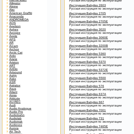
Русская инструкция по эксплуатации
Alligator
Инструкция Babyliss 2603
Alpine
Русская инструкция по эксплуатации
Alto
American Graffiti
Инструкция Babyliss 2705
Anaconda
Русская инструкция по эксплуатации
ANDROMEDA
Инструкция Babyliss 2705E
AOS
Русская инструкция по эксплуатации
Apelson
Aphex
Инструкция Babyliss 3020
Apogee
Русская инструкция по эксплуатации
Apple
Инструкция Babyliss 3060E
APS
Русская инструкция по эксплуатации
AR
Инструкция Babyliss 3200B
Arcam
Русская инструкция по эксплуатации
Archos
Arctic Cat
Инструкция Babyliss 5360
Ardo
Русская инструкция по эксплуатации
Ariete
Инструкция Babyliss 5370
Ariston
Русская инструкция по эксплуатации
ART
ArtDio
Инструкция Babyliss 5372E
Artsound
Русская инструкция по эксплуатации
Ashly
Инструкция Babyliss 5500
Asko
Русская инструкция по эксплуатации
ASR
Astralux
Инструкция Babyliss 576
Asus
Русская инструкция по эксплуатации
Atlant
Инструкция Babyliss 637A
Atmix
Русская инструкция по эксплуатации
Attitude
AU-REC
Инструкция Babyliss 667
Audi
Русская инструкция по эксплуатации
Audio Analogue
Инструкция Babyliss 7001
Audio Pro
Русская инструкция по эксплуатации
Audiobahn
Audiolab
Инструкция Babyliss 731
Audiotrak
Русская инструкция по эксплуатации
Audiovox
Инструкция Babyliss 7465E
Aurora
Русская инструкция по эксплуатации
AV Tech