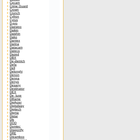
Cpcam
Crime Guard
Crown
Crunch
Cyfron
Cyrus
D-pro
Daewoo
Daikin
Daishin
Dako
Dantex
Darina
Datacam
Datecs
Dazed
DBX
De-dietrich
Defa
Dell
Delonghi
Denon
Denpa
Denyo
Desany
Destinator
DEX
De_luxe
Diframe
Digilyzer
Digitalway
Digitech
Digma
Distar
Dls
DOD
Domtec
Dragonfly
DRE
Dreambox