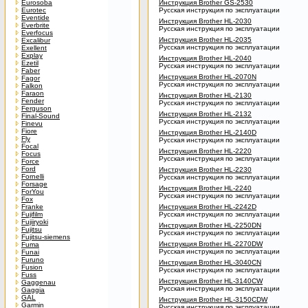
Eurosoba
Инструкция Brother GS-2530
Eurotec
Русская инструкция по эксплуатации
Eventide
Инструкция Brother HL-2030
Everbrite
Русская инструкция по эксплуатации
Everfocus
Инструкция Brother HL-2035
Excalibur
Русская инструкция по эксплуатации
Exellent
Explay
Инструкция Brother HL-2040
Ezetil
Русская инструкция по эксплуатации
Faber
Инструкция Brother HL-2070N
Fagor
Русская инструкция по эксплуатации
Falkon
Faraon
Инструкция Brother HL-2130
Fender
Русская инструкция по эксплуатации
Ferguson
Инструкция Brother HL-2132
Final-Sound
Русская инструкция по эксплуатации
Finevu
Fiore
Инструкция Brother HL-2140D
Fly
Русская инструкция по эксплуатации
Focal
Инструкция Brother HL-2220
Focus
Русская инструкция по эксплуатации
Force
Ford
Инструкция Brother HL-2230
Fornelli
Русская инструкция по эксплуатации
Forsage
Инструкция Brother HL-2240
ForYou
Русская инструкция по эксплуатации
Fox
Franke
Инструкция Brother HL-2242D
Fujifilm
Русская инструкция по эксплуатации
Fujiiryoki
Инструкция Brother HL-2250DN
Fujitsu
Русская инструкция по эксплуатации
Fujitsu-siemens
Инструкция Brother HL-2270DW
Fuma
Русская инструкция по эксплуатации
Funai
Furuno
Инструкция Brother HL-3040CN
Fusion
Русская инструкция по эксплуатации
Fuss
Инструкция Brother HL-3140CW
Gaggenau
Русская инструкция по эксплуатации
Gaggia
GAL
Инструкция Brother HL-3150CDW
Garmin
Русская инструкция по эксплуатации