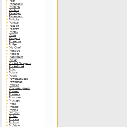
Palm
Panasonic
Pantech
Pantera
Paradigm
Parasound
Parkcity
Partisan
Pasgao
Peavey
Pentax
Petra
Peugeot
Phantom
Philips
PilotChef
Pinnacle
Pioneer
Plantronics
Plinius
Pocket Navigator
Pocketbook
Polar
Polaris
Possio
Poweracoustik
Powerman
Praktica
Precision_power
Premier
Premiera
Presonus
Prestigio
Prima
Primare
Privileg
Pro-Ject
Prober
Procam
Prology
ProView