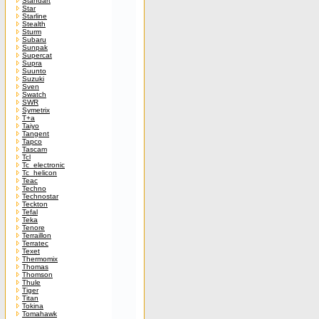
Standart
Star
Starline
Stealth
Sturm
Subaru
Sunpak
Supercat
Supra
Suunto
Suzuki
Sven
Swatch
SWR
Symetrix
T+a
Taiyo
Tangent
Tapco
Tascam
Tcl
Tc_electronic
Tc_helicon
Teac
Techno
Technostar
Teckton
Tefal
Teka
Tenore
Terraillon
Terratec
Texet
Thermomix
Thomas
Thomson
Thule
Tiger
Titan
Tokina
Tomahawk