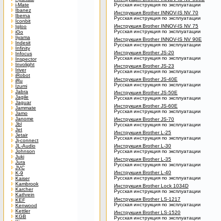
i-Mate
Русская инструкция по эксплуатации
Ibanez
Инструкция Brother INNOV-IS NV 70
Iberna
Русская инструкция по эксплуатации
Iconbit
Инструкция Brother INNOV-IS NV 75
Igloo
Русская инструкция по эксплуатации
iGo
Iiyama
Инструкция Brother INNOV-IS NV 90E
Indesit
Русская инструкция по эксплуатации
Infinity
Инструкция Brother JS-20
Infocus
Русская инструкция по эксплуатации
Inspector
Involight
Инструкция Brother JS-23
Iriver
Русская инструкция по эксплуатации
iRobot
Инструкция Brother JS-40E
iRu
Русская инструкция по эксплуатации
Izumi
Jabra
Инструкция Brother JS-50E
Jagile
Русская инструкция по эксплуатации
Jaguar
Инструкция Brother JS-60E
Jammate
Русская инструкция по эксплуатации
Jamo
Janome
Инструкция Brother JS-70
Jbl
Русская инструкция по эксплуатации
Jet
Инструкция Brother L-25
Jetair
Русская инструкция по эксплуатации
Jj-connect
JL-Audio
Инструкция Brother L-30
Johnson
Русская инструкция по эксплуатации
Juki
Инструкция Brother L-35
Jura
Русская инструкция по эксплуатации
JVC
Инструкция Brother L-40
K-9
Русская инструкция по эксплуатации
Kaiser
Kambrook
Инструкция Brother Lock 1034D
Karcher
Русская инструкция по эксплуатации
Kathrein
Инструкция Brother LS-1217
KEF
Русская инструкция по эксплуатации
Kenwood
Kettler
Инструкция Brother LS-1520
KGB
Русская инструкция по эксплуатации