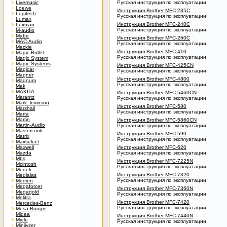
Livemusic
Русская инструкция по эксплуатации
Loewe
Инструкция Brother MFC-235C
Logitech
Русская инструкция по эксплуатации
Lumax
Инструкция Brother MFC-240C
Luxman
Русская инструкция по эксплуатации
M-audio
Mabe
Инструкция Brother MFC-260C
MAC-Audio
Русская инструкция по эксплуатации
Mackie
Инструкция Brother MFC-410
Magic Bullet
Русская инструкция по эксплуатации
Magic System
Magic Systems
Инструкция Brother MFC-425CN
Magicar
Русская инструкция по эксплуатации
Magner
Инструкция Brother MFC-4800
Magnum
Русская инструкция по эксплуатации
Mak
MAKITA
Инструкция Brother MFC-5460CN
Marantz
Русская инструкция по эксплуатации
Mark_levinson
Инструкция Brother MFC-580
Marshall
Русская инструкция по эксплуатации
Marta
Martin
Инструкция Brother MFC-5860CN
Martin-Audio
Русская инструкция по эксплуатации
Mastercook
Инструкция Brother MFC-590
Matrix
Русская инструкция по эксплуатации
Maxselect
Maxwell
Инструкция Brother MFC-620
Mazda
Русская инструкция по эксплуатации
Mbs
Инструкция Brother MFC-7225N
Mcintosh
Русская инструкция по эксплуатации
Medeli
Инструкция Brother MFC-7320
Medialas
Русская инструкция по эксплуатации
Medion
Megaforcer
Инструкция Brother MFC-7360N
Megagold
Русская инструкция по эксплуатации
Melitta
Инструкция Brother MFC-7420
Mercedes-Benz
Русская инструкция по эксплуатации
Mesa Boogie
Midea
Инструкция Brother MFC-7440N
Miele
Русская инструкция по эксплуатации
Minilyzer