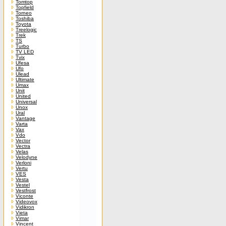
Tomtop
Topfield
Torneo
Toshiba
Toyota
Treelogic
Trek
TS
Turbo
TV LED
Tvix
Ufesa
Ufo
Ulead
Ultimate
Umax
Unit
United
Universal
Unox
Ural
Vantage
Varta
Vax
Vdo
Vector
Vectra
Velas
Velodyne
Verloni
Vertu
VES
Vesta
Vestel
Vestfrost
Viconte
Videovox
Vidikron
Vieta
Vimar
Vincent