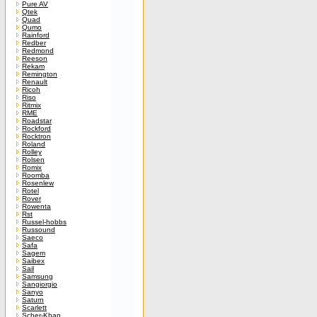
Pure AV
Qtek
Quad
Qumo
Rainford
Redber
Redmond
Reeson
Rekam
Remington
Renault
Ricoh
Riso
Ritmix
RME
Roadstar
Rockford
Rocktron
Roland
Rolley
Rolsen
Romix
Roomba
Rosenlew
Rotel
Rover
Rowenta
Rst
Russel-hobbs
Russound
Saeco
Safa
Sagem
Saibex
Sail
Samsung
Sangiorgio
Sanyo
Saturn
Scarlett
Scher-Khan