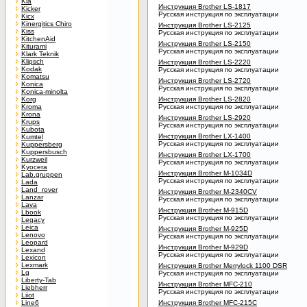
Kia
Инструкция Brother LS-1817
Kicker
Русская инструкция по эксплуатации
Kicx
Kinergitics Chiro
Инструкция Brother LS-2125
Kiss
Русская инструкция по эксплуатации
KitchenAid
Инструкция Brother LS-2150
Kiturami
Русская инструкция по эксплуатации
Klark Teknik
Klipsch
Инструкция Brother LS-2220
Kodak
Русская инструкция по эксплуатации
Komatsu
Инструкция Brother LS-2720
Konica
Русская инструкция по эксплуатации
Konica-minolta
Korg
Инструкция Brother LS-2820
Kroma
Русская инструкция по эксплуатации
Krona
Инструкция Brother LS-2920
Krups
Русская инструкция по эксплуатации
Kubota
Инструкция Brother LX-1400
Kumtel
Русская инструкция по эксплуатации
Kuppersberg
Kuppersbusch
Инструкция Brother LX-1700
Kurzweil
Русская инструкция по эксплуатации
Kyocera
Инструкция Brother M-1034D
Lab.gruppen
Русская инструкция по эксплуатации
Lada
Land_rover
Инструкция Brother M-2340CV
Lanzar
Русская инструкция по эксплуатации
Lava
Инструкция Brother M-915D
Lbook
Русская инструкция по эксплуатации
Legacy
Leica
Инструкция Brother M-925D
Lenovo
Русская инструкция по эксплуатации
Leopard
Инструкция Brother M-929D
Lexand
Русская инструкция по эксплуатации
Lexicon
Lexmark
Инструкция Brother Merrylock 1100 DSR
Lg
Русская инструкция по эксплуатации
Liberty-Tab
Инструкция Brother MFC-210
Liebherr
Русская инструкция по эксплуатации
Liiot
Line6
Инструкция Brother MFC-215C