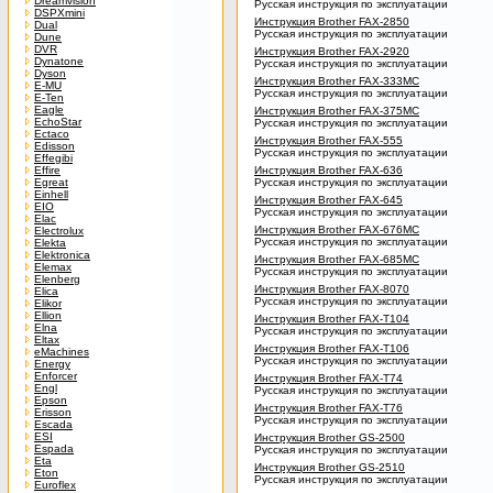
Dreamvision
Русская инструкция по эксплуатации
DSPXmini
Инструкция Brother FAX-2850
Dual
Русская инструкция по эксплуатации
Dune
DVR
Инструкция Brother FAX-2920
Dynatone
Русская инструкция по эксплуатации
Dyson
Инструкция Brother FAX-333MC
E-MU
Русская инструкция по эксплуатации
E-Ten
Eagle
Инструкция Brother FAX-375MC
EchoStar
Русская инструкция по эксплуатации
Ectaco
Инструкция Brother FAX-555
Edisson
Русская инструкция по эксплуатации
Effegibi
Effire
Инструкция Brother FAX-636
Egreat
Русская инструкция по эксплуатации
Einhell
Инструкция Brother FAX-645
EIO
Русская инструкция по эксплуатации
Elac
Инструкция Brother FAX-676MC
Electrolux
Русская инструкция по эксплуатации
Elekta
Elektronica
Инструкция Brother FAX-685MC
Elemax
Русская инструкция по эксплуатации
Elenberg
Инструкция Brother FAX-8070
Elica
Русская инструкция по эксплуатации
Elikor
Ellion
Инструкция Brother FAX-T104
Elna
Русская инструкция по эксплуатации
Eltax
Инструкция Brother FAX-T106
eMachines
Русская инструкция по эксплуатации
Energy
Enforcer
Инструкция Brother FAX-T74
Engl
Русская инструкция по эксплуатации
Epson
Инструкция Brother FAX-T76
Erisson
Русская инструкция по эксплуатации
Escada
ESI
Инструкция Brother GS-2500
Espada
Русская инструкция по эксплуатации
Eta
Инструкция Brother GS-2510
Eton
Русская инструкция по эксплуатации
Euroflex