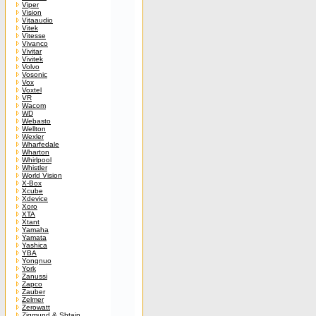
Viper
Vision
Vitaaudio
Vitek
Vitesse
Vivanco
Vivitar
Vivitek
Volvo
Vosonic
Vox
Voxtel
VR
Wacom
WD
Webasto
Wellton
Wexler
Wharfedale
Wharton
Whirlpool
Whistler
World Vision
X-Box
Xcube
Xdevice
Xoro
XTA
Xtant
Yamaha
Yamata
Yashica
YBA
Yongnuo
York
Zanussi
Zapco
Zauber
Zelmer
Zerowatt
Zigmund & Shtain