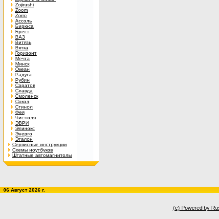
Zojirushi
Zoom
Zorro
Ассоль
Бирюса
Брест
ВАЗ
Витязь
Вятка
Горизонт
Мечта
Минск
Океан
Радуга
Рубин
Саратов
Славда
Смоленск
Сокол
Стинол
Фея
Чистюля
ЭВРИ
Элинокс
Энерго
Эталон
Сервисные инструкции
Схемы ноутбуков
Штатные автомагнитолы
06 Август 2026 г.
(c) Powered by Ru