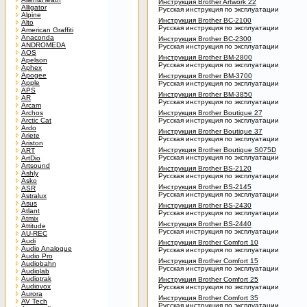
Инструкция Brother Artwork 22
Alligator
Русская инструкция по эксплуатации
Alpine
Инструкция Brother BC-2100
Alto
Русская инструкция по эксплуатации
American Graffiti
Anaconda
Инструкция Brother BC-2300
ANDROMEDA
Русская инструкция по эксплуатации
AOS
Инструкция Brother BM-2800
Apelson
Русская инструкция по эксплуатации
Aphex
Apogee
Инструкция Brother BM-3700
Apple
Русская инструкция по эксплуатации
APS
Инструкция Brother BM-3850
AR
Русская инструкция по эксплуатации
Arcam
Archos
Инструкция Brother Boutique 27
Arctic Cat
Русская инструкция по эксплуатации
Ardo
Инструкция Brother Boutique 37
Ariete
Русская инструкция по эксплуатации
Ariston
Инструкция Brother Boutique S075D
ART
Русская инструкция по эксплуатации
ArtDio
Artsound
Инструкция Brother BS-2120
Ashly
Русская инструкция по эксплуатации
Asko
Инструкция Brother BS-2145
ASR
Русская инструкция по эксплуатации
Astralux
Asus
Инструкция Brother BS-2430
Atlant
Русская инструкция по эксплуатации
Atmix
Инструкция Brother BS-2440
Attitude
Русская инструкция по эксплуатации
AU-REC
Audi
Инструкция Brother Comfort 10
Audio Analogue
Русская инструкция по эксплуатации
Audio Pro
Инструкция Brother Comfort 15
Audiobahn
Русская инструкция по эксплуатации
Audiolab
Audiotrak
Инструкция Brother Comfort 25
Audiovox
Русская инструкция по эксплуатации
Aurora
Инструкция Brother Comfort 35
AV Tech
Русская инструкция по эксплуатации