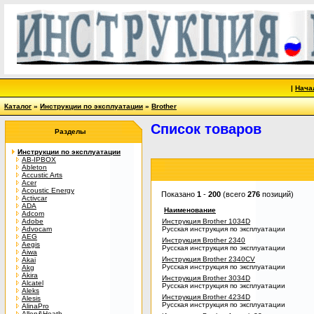
|
Нача
Каталог
»
Инструкции по эксплуатации
»
Brother
Список товаров
Разделы
Инструкции по эксплуатации
AB-IPBOX
Ableton
Accustic Arts
Acer
Acoustic Energy
Показано
1
-
200
(всего
276
позиций)
Activcar
ADA
Наименование
Adcom
Adobe
Инструкция Brother 1034D
Advocam
Русская инструкция по эксплуатации
AEG
Инструкция Brother 2340
Aegis
Русская инструкция по эксплуатации
Aiwa
Инструкция Brother 2340CV
Akai
Русская инструкция по эксплуатации
Akg
Akira
Инструкция Brother 3034D
Alcatel
Русская инструкция по эксплуатации
Aleks
Инструкция Brother 4234D
Alesis
Русская инструкция по эксплуатации
AlinaPro
Allen&Heath