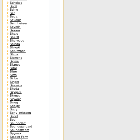
Scholtes
Scott
Sdmo
Seg
Sega
Sekonic
Sennheirzer
Severin
Sezam
Sharp
Sheriff
Sherwood
Shindo
Shivaki
Shturmann
Shure
Siemens
Sigma
Silanos
Siltal
Silter
Sims
Sinbo
Singer
Sitronics
Skoda
Skygate
Skynet
Skyway
Smeg
Snaige
Sony
Sony_ericsson
Sorell
Soul
Soundcraft
Soundstandard
Soundstream
Spymax
Stadler Form