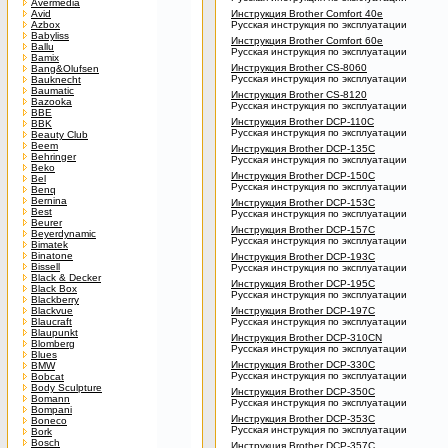
Avermedia
Avid
Инструкция Brother Comfort 40e
Azbox
Русская инструкция по эксплуатации
Babyliss
Инструкция Brother Comfort 60e
Ballu
Русская инструкция по эксплуатации
Bamix
Инструкция Brother CS-8060
Bang&Olufsen
Русская инструкция по эксплуатации
Bauknecht
Baumatic
Инструкция Brother CS-8120
Bazooka
Русская инструкция по эксплуатации
BBE
Инструкция Brother DCP-110C
BBK
Русская инструкция по эксплуатации
Beauty Club
Beem
Инструкция Brother DCP-135C
Behringer
Русская инструкция по эксплуатации
Beko
Инструкция Brother DCP-150C
Bel
Русская инструкция по эксплуатации
Benq
Bernina
Инструкция Brother DCP-153C
Best
Русская инструкция по эксплуатации
Beurer
Инструкция Brother DCP-157C
Beyerdynamic
Русская инструкция по эксплуатации
Bimatek
Binatone
Инструкция Brother DCP-193C
Bissell
Русская инструкция по эксплуатации
Black & Decker
Инструкция Brother DCP-195C
Black Box
Русская инструкция по эксплуатации
Blackberry
Blackvue
Инструкция Brother DCP-197C
Blaucraft
Русская инструкция по эксплуатации
Blaupunkt
Инструкция Brother DCP-310CN
Blomberg
Русская инструкция по эксплуатации
Blues
Инструкция Brother DCP-330C
BMW
Русская инструкция по эксплуатации
Bobcat
Body Sculpture
Инструкция Brother DCP-350C
Bomann
Русская инструкция по эксплуатации
Bompani
Инструкция Brother DCP-353C
Boneco
Русская инструкция по эксплуатации
Bork
Bosch
Инструкция Brother DCP-357C