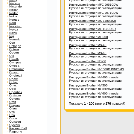
Nintaus
Инструкция Brother MFC-J6510DW
Nintendo
Русская инструкция по эксплуатации
Nissan
Инструкция Brother MFC-J6710DW
Nodor
Русская инструкция по эксплуатации
Nokia
Nootec
Инструкция Brother MK-1100DSR
Nord
Русская инструкция по эксплуатации
Novation
Инструкция Brother ML-1100DSR
Novex
Русская инструкция по эксплуатации
Novis
Nrg
Инструкция Brother ML-900
Numark
Русская инструкция по эксплуатации
Oce
Инструкция Brother MS-40
Octagon
Русская инструкция по эксплуатации
Octave
Odeon
Инструкция Brother MS-60
Oki
Русская инструкция по эксплуатации
Olivetti
Инструкция Brother NS-30
Olympus
Русская инструкция по эксплуатации
Omega
Omnitronic
Инструкция Brother NV 500D INNOV-IS
Omron
Русская инструкция по эксплуатации
Oneforall
Инструкция Brother NV-400 Innovis
Onext
Русская инструкция по эксплуатации
Onkyo
Onyx
Инструкция Brother NV-500
Opel
Русская инструкция по эксплуатации
Openbox
Инструкция Brother NV-600 Innovis
Opticum
Русская инструкция по эксплуатации
Optoma
Orbit
Показано
1
-
200
(всего
276
позиций)
Oregon
Orion
Oris
Orla
Orton
Oursson
Oysters
Packard Bell
Pageone