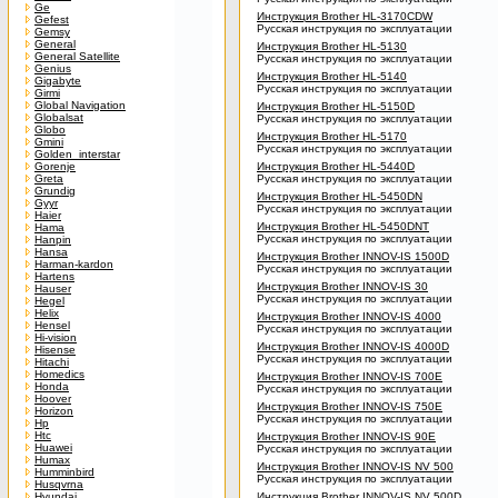
Ge
Инструкция Brother HL-3170CDW
Gefest
Русская инструкция по эксплуатации
Gemsy
General
Инструкция Brother HL-5130
General Satellite
Русская инструкция по эксплуатации
Genius
Инструкция Brother HL-5140
Gigabyte
Русская инструкция по эксплуатации
Girmi
Global Navigation
Инструкция Brother HL-5150D
Globalsat
Русская инструкция по эксплуатации
Globo
Инструкция Brother HL-5170
Gmini
Русская инструкция по эксплуатации
Golden_interstar
Gorenje
Инструкция Brother HL-5440D
Greta
Русская инструкция по эксплуатации
Grundig
Инструкция Brother HL-5450DN
Gyyr
Русская инструкция по эксплуатации
Haier
Инструкция Brother HL-5450DNT
Hama
Русская инструкция по эксплуатации
Hanpin
Hansa
Инструкция Brother INNOV-IS 1500D
Harman-kardon
Русская инструкция по эксплуатации
Hartens
Инструкция Brother INNOV-IS 30
Hauser
Русская инструкция по эксплуатации
Hegel
Helix
Инструкция Brother INNOV-IS 4000
Hensel
Русская инструкция по эксплуатации
Hi-vision
Инструкция Brother INNOV-IS 4000D
Hisense
Русская инструкция по эксплуатации
Hitachi
Homedics
Инструкция Brother INNOV-IS 700E
Honda
Русская инструкция по эксплуатации
Hoover
Инструкция Brother INNOV-IS 750E
Horizon
Русская инструкция по эксплуатации
Hp
Htc
Инструкция Brother INNOV-IS 90E
Huawei
Русская инструкция по эксплуатации
Humax
Инструкция Brother INNOV-IS NV 500
Humminbird
Русская инструкция по эксплуатации
Husqvrna
Hyundai
Инструкция Brother INNOV-IS NV 500D