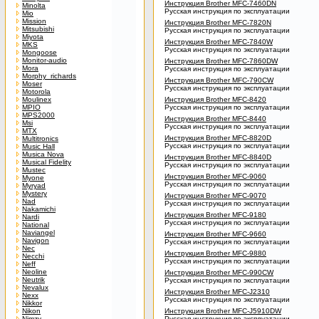
Инструкция Brother MFC-7460DN
Minolta
Русская инструкция по эксплуатации
Mio
Mission
Инструкция Brother MFC-7820N
Mitsubishi
Русская инструкция по эксплуатации
Miyota
Инструкция Brother MFC-7840W
MKS
Русская инструкция по эксплуатации
Mongoose
Monitor-audio
Инструкция Brother MFC-7860DW
Mora
Русская инструкция по эксплуатации
Morphy_richards
Инструкция Brother MFC-790CW
Moser
Русская инструкция по эксплуатации
Motorola
Moulinex
Инструкция Brother MFC-8420
MPIO
Русская инструкция по эксплуатации
MPS2000
Инструкция Brother MFC-8440
Msi
Русская инструкция по эксплуатации
MTX
Инструкция Brother MFC-8820D
Multitronics
Русская инструкция по эксплуатации
Music Hall
Musica Nova
Инструкция Brother MFC-8840D
Musical Fidelity
Русская инструкция по эксплуатации
Mustec
Инструкция Brother MFC-9060
Myone
Русская инструкция по эксплуатации
Myryad
Mystery
Инструкция Brother MFC-9070
Nad
Русская инструкция по эксплуатации
Nakamichi
Инструкция Brother MFC-9180
Nardi
Русская инструкция по эксплуатации
National
Naviangel
Инструкция Brother MFC-9660
Navigon
Русская инструкция по эксплуатации
Nec
Инструкция Brother MFC-9880
Necchi
Русская инструкция по эксплуатации
Neff
Neoline
Инструкция Brother MFC-990CW
Neutrik
Русская инструкция по эксплуатации
Nevalux
Инструкция Brother MFC-J2310
Nexx
Русская инструкция по эксплуатации
Nikkor
Nikon
Инструкция Brother MFC-J5910DW
Nimzy
Русская инструкция по эксплуатации