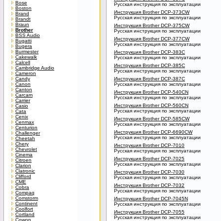
Bose
Русская инструкция по эксплуатации
Boston
Инструкция Brother DCP-373CW
Brand
Русская инструкция по эксплуатации
Brandt
Braun
Инструкция Brother DCP-375CW
Brother
Русская инструкция по эксплуатации
BSS Audio
Инструкция Brother DCP-377CW
Bugatti
Русская инструкция по эксплуатации
Bugera
Burmester
Инструкция Brother DCP-383C
Cakewalk
Русская инструкция по эксплуатации
Calcell
Инструкция Brother DCP-385C
Cambridge Audio
Русская инструкция по эксплуатации
Cameron
Candy
Инструкция Brother DCP-387C
Canon
Русская инструкция по эксплуатации
Canton
Инструкция Brother DCP-540CN
Carcam
Русская инструкция по эксплуатации
Carrier
Инструкция Brother DCP-560CN
Casio
Русская инструкция по эксплуатации
Cata
Cenix
Инструкция Brother DCP-585CW
Cenmax
Русская инструкция по эксплуатации
Centurion
Инструкция Brother DCP-6690CW
Challenger
Русская инструкция по эксплуатации
Cheetah
Chery
Инструкция Brother DCP-7010
Chevrolet
Русская инструкция по эксплуатации
Cinema
Инструкция Brother DCP-7025
Citroen
Русская инструкция по эксплуатации
Clarion
Clatronic
Инструкция Brother DCP-7030
Clifford
Русская инструкция по эксплуатации
CME
Инструкция Brother DCP-7032
Cobra
Русская инструкция по эксплуатации
Compaq
Comstorm
Инструкция Brother DCP-7045N
Continent
Русская инструкция по эксплуатации
Coolfort
Инструкция Brother DCP-7055
Cortland
Русская инструкция по эксплуатации
Cowon