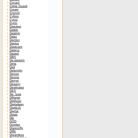
Cpcam
Crime Guard
Crown
Crunch
Cyfron
Cyrus
D-pro
Daewoo
Daikin
Daishin
Dako
Dantex
Darina
Datacam
Datecs
Dazed
DBX
De-dietrich
Defa
Dell
Delonghi
Denon
Denpa
Denyo
Desany
Destinator
DEX
De_luxe
Diframe
Digilyzer
Digitalway
Digitech
Digma
Distar
Dls
DOD
Domtec
Dragonfly
DRE
Dreambox