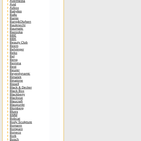
Avermedia
Avid
Azbox
Babyliss
Ballu
Bamix
Bang&Olufsen
Bauknecht
Baumatic
Bazooka
BBE
BBK
Beauty Club
Beem
Behringer
Beko
Bel
Benq
Bernina
Best
Beurer
Beyerdynamic
Bimatek
Binatone
Bissell
Black & Decker
Black Box
Blackberry
Blackvue
Blaucraft
Blaupunkt
Blomberg
Blues
BMW
Bobcat
Body Sculpture
Bomann
Bompani
Boneco
Bork
Bosch