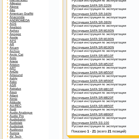
Русская инструкция по эксплуатации
Alligator
Инструкция SAFA SR-320N
Alpine
Русская инструкция по эксплуатации
Alto
American Graffiti
Инструкция SAFA SR-340N
Anaconda
Русская инструкция по эксплуатации
ANDROMEDA
Инструкция SAFA SR-380N
AOS
Русская инструкция по эксплуатации
Apelson
Aphex
Инструкция SAFA SR-M160N
Apogee
Русская инструкция по эксплуатации
Apple
Инструкция SAFA SR-M180N
APS
Русская инструкция по эксплуатации
AR
Инструкция SAFA SR-M190N
Arcam
Русская инструкция по эксплуатации
Archos
Arctic Cat
Инструкция SAFA SR-M510F
Ardo
Русская инструкция по эксплуатации
Ariete
Инструкция SAFA SR-M520F
Ariston
Русская инструкция по эксплуатации
ART
ArtDio
Инструкция SAFA SR-M550F
Artsound
Русская инструкция по эксплуатации
Ashly
Инструкция SAFA SR-M590F
Asko
Русская инструкция по эксплуатации
ASR
Astralux
Инструкция SAFA SR-M810F
Asus
Русская инструкция по эксплуатации
Atlant
Инструкция SAFA SR-M820F
Atmix
Русская инструкция по эксплуатации
Attitude
AU-REC
Инструкция SAFA SR-M850F
Audi
Русская инструкция по эксплуатации
Audio Analogue
Инструкция SAFA SR-M890F
Audio Pro
Русская инструкция по эксплуатации
Audiobahn
Audiolab
Инструкция SAFA SS-100
Audiotrak
Русская инструкция по эксплуатации
Audiovox
Показано
1
-
21
(всего
21
позиций)
Aurora
AV Tech