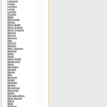
Livemusic
Loewe
Logitech
Lumax
Luxman
M-audio
Mabe
MAC-Audio
Mackie
Magic Bullet
Magic System
Magic Systems
Magicar
Magner
Magnum
Mak
MAKITA
Marantz
Mark_levinson
Marshall
Marta
Martin
Martin-Audio
Mastercook
Matrix
Maxselect
Maxwell
Mazda
Mbs
Mcintosh
Medeli
Medialas
Medion
Megaforcer
Megagold
Melitta
Mercedes-Benz
Mesa Boogie
Midea
Miele
Minilyzer