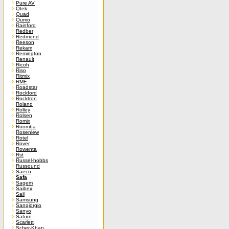
Pure AV
Qtek
Quad
Qumo
Rainford
Redber
Redmond
Reeson
Rekam
Remington
Renault
Ricoh
Riso
Ritmix
RME
Roadstar
Rockford
Rocktron
Roland
Rolley
Rolsen
Romix
Roomba
Rosenlew
Rotel
Rover
Rowenta
Rst
Russel-hobbs
Russound
Saeco
Safa
Sagem
Saibex
Sail
Samsung
Sangiorgio
Sanyo
Saturn
Scarlett
Scher-Khan