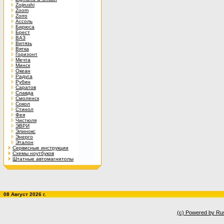
Zojirushi
Zoom
Zorro
Ассоль
Бирюса
Брест
ВАЗ
Витязь
Вятка
Горизонт
Мечта
Минск
Океан
Радуга
Рубин
Саратов
Славда
Смоленск
Сокол
Стинол
Фея
Чистюля
ЭВРИ
Элинокс
Энерго
Эталон
Сервисные инструкции
Схемы ноутбуков
Штатные автомагнитолы
08 Август 2026 г.
(c) Powered by Ru