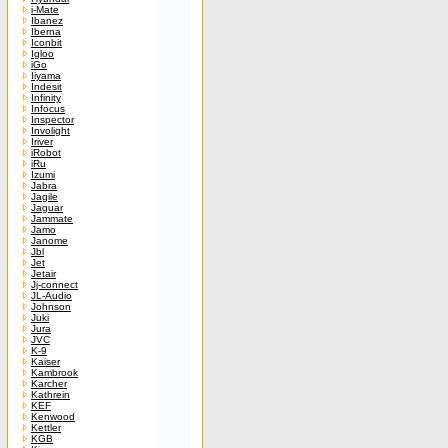
i-Mate
Ibanez
Iberna
Iconbit
Igloo
iGo
Iiyama
Indesit
Infinity
Infocus
Inspector
Involight
Iriver
iRobot
iRu
Izumi
Jabra
Jagile
Jaguar
Jammate
Jamo
Janome
Jbl
Jet
Jetair
Jj-connect
JL-Audio
Johnson
Juki
Jura
JVC
K-9
Kaiser
Kambrook
Karcher
Kathrein
KEF
Kenwood
Kettler
KGB