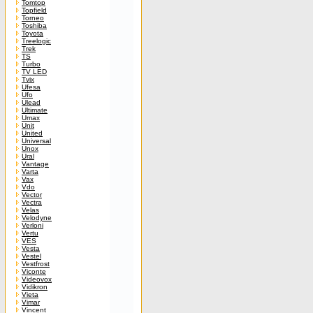
Tomtop
Topfield
Torneo
Toshiba
Toyota
Treelogic
Trek
TS
Turbo
TV LED
Tvix
Ufesa
Ufo
Ulead
Ultimate
Umax
Unit
United
Universal
Unox
Ural
Vantage
Varta
Vax
Vdo
Vector
Vectra
Velas
Velodyne
Verloni
Vertu
VES
Vesta
Vestel
Vestfrost
Viconte
Videovox
Vidikron
Vieta
Vimar
Vincent