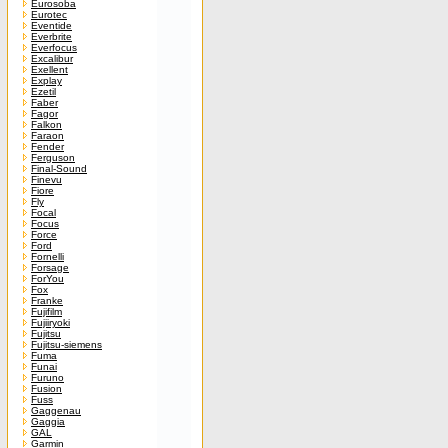
Eurosoba
Eurotec
Eventide
Everbrite
Everfocus
Excalibur
Exellent
Explay
Ezetil
Faber
Fagor
Falkon
Faraon
Fender
Ferguson
Final-Sound
Finevu
Fiore
Fly
Focal
Focus
Force
Ford
Fornelli
Forsage
ForYou
Fox
Franke
Fujifilm
Fujiiryoki
Fujitsu
Fujitsu-siemens
Fuma
Funai
Furuno
Fusion
Fuss
Gaggenau
Gaggia
GAL
Garmin