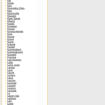
Kia
Kicker
Kicx
Kinergitics Chiro
Kiss
KitchenAid
Kiturami
Klark Teknik
Klipsch
Kodak
Komatsu
Konica
Konica-minolta
Korg
Kroma
Krona
Krups
Kubota
Kumtel
Kuppersberg
Kuppersbusch
Kurzweil
Kyocera
Lab.gruppen
Lada
Land_rover
Lanzar
Lava
Lbook
Legacy
Leica
Lenovo
Leopard
Lexand
Lexicon
Lexmark
Lg
Liberty-Tab
Liebherr
Liiot
Line6