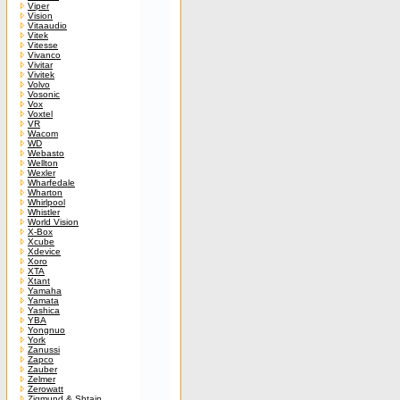
Viper
Vision
Vitaaudio
Vitek
Vitesse
Vivanco
Vivitar
Vivitek
Volvo
Vosonic
Vox
Voxtel
VR
Wacom
WD
Webasto
Wellton
Wexler
Wharfedale
Wharton
Whirlpool
Whistler
World Vision
X-Box
Xcube
Xdevice
Xoro
XTA
Xtant
Yamaha
Yamata
Yashica
YBA
Yongnuo
York
Zanussi
Zapco
Zauber
Zelmer
Zerowatt
Zigmund & Shtain