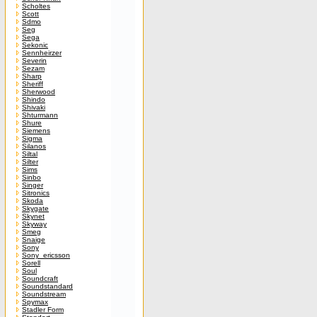
Scholtes
Scott
Sdmo
Seg
Sega
Sekonic
Sennheirzer
Severin
Sezam
Sharp
Sheriff
Sherwood
Shindo
Shivaki
Shturmann
Shure
Siemens
Sigma
Silanos
Siltal
Silter
Sims
Sinbo
Singer
Sitronics
Skoda
Skygate
Skynet
Skyway
Smeg
Snaige
Sony
Sony_ericsson
Sorell
Soul
Soundcraft
Soundstandard
Soundstream
Spymax
Stadler Form