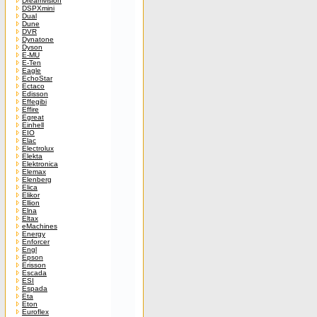
Dreamvision
DSPXmini
Dual
Dune
DVR
Dynatone
Dyson
E-MU
E-Ten
Eagle
EchoStar
Ectaco
Edisson
Effegibi
Effire
Egreat
Einhell
EIO
Elac
Electrolux
Elekta
Elektronica
Elemax
Elenberg
Elica
Elikor
Ellion
Elna
Eltax
eMachines
Energy
Enforcer
Engl
Epson
Erisson
Escada
ESI
Espada
Eta
Eton
Euroflex