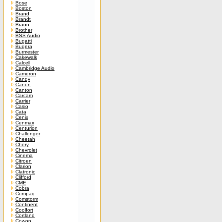
Bose
Boston
Brand
Brandt
Braun
Brother
BSS Audio
Bugatti
Bugera
Burmester
Cakewalk
Calcell
Cambridge Audio
Cameron
Candy
Canon
Canton
Carcam
Carrier
Casio
Cata
Cenix
Cenmax
Centurion
Challenger
Cheetah
Chery
Chevrolet
Cinema
Citroen
Clarion
Clatronic
Clifford
CME
Cobra
Compaq
Comstorm
Continent
Coolfort
Cortland
Cowon