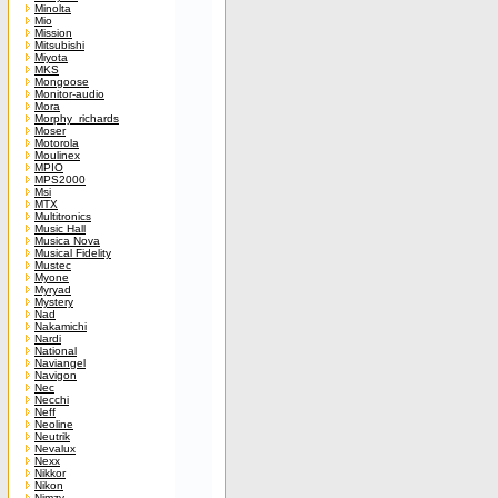
Minolta
Mio
Mission
Mitsubishi
Miyota
MKS
Mongoose
Monitor-audio
Mora
Morphy_richards
Moser
Motorola
Moulinex
MPIO
MPS2000
Msi
MTX
Multitronics
Music Hall
Musica Nova
Musical Fidelity
Mustec
Myone
Myryad
Mystery
Nad
Nakamichi
Nardi
National
Naviangel
Navigon
Nec
Necchi
Neff
Neoline
Neutrik
Nevalux
Nexx
Nikkor
Nikon
Nimzy