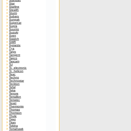
Standart
Star
Starline
Stealth
Sturm
Subaru
Sunpak
Supercat
Supra
Suunto
Suzuki
Sven
Swatch
SWR
Symetrix
T+a
Taiyo
Tangent
Tapco
Tascam
Tcl
Tc_electronic
Tc_helicon
Teac
Techno
Technostar
Teckton
Tefal
Teka
Tenore
Terraillon
Terratec
Texet
Thermomix
Thomas
Thomson
Thule
Tiger
Titan
Tokina
Tomahawk