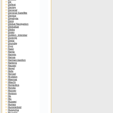
Ge
Gefest
Gemsy
General
General Satellite
Genius
Gigabyte
Girmi
Global Navigation
Globalsat
Globo
Gmini
Golden_interstar
Gorenje
Greta
Grundig
Gyyr
Haier
Hama
Hanpin
Hansa
Harman-kardon
Hartens
Hauser
Hegel
Helix
Hensel
Hi-vision
Hisense
Hitachi
Homedics
Honda
Hoover
Horizon
Hp
Htc
Huawei
Humax
Humminbird
Husqvrna
Hyundai