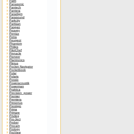
Palm
Panasonic
Pantech
Pantera
Paradigm
Parasound
Parkcity
Partisan
Pasgao
Peavey
Pentax
Petra
Peugeot
Phantom
Philips
PilotChef
Pinnacle
Pioneer
Plantronics
Plinius
Pocket Navigator
Pocketbook
Polar
Polaris
Possio
Poweracoustik
Powerman
Praktica
Precision_power
Premier
Premiera
Presonus
Prestigio
Prima
Primare
Privileg
Pro-Ject
Prober
Procam
Prology
ProView