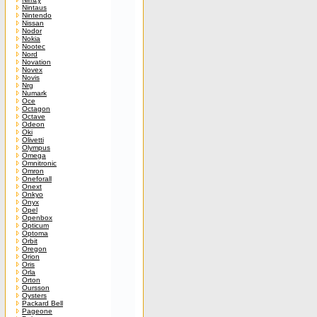
Nintaus
Nintendo
Nissan
Nodor
Nokia
Nootec
Nord
Novation
Novex
Novis
Nrg
Numark
Oce
Octagon
Octave
Odeon
Oki
Olivetti
Olympus
Omega
Omnitronic
Omron
Oneforall
Onext
Onkyo
Onyx
Opel
Openbox
Opticum
Optoma
Orbit
Oregon
Orion
Oris
Orla
Orton
Oursson
Oysters
Packard Bell
Pageone