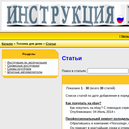
|
Нача
Каталог
» Техника для дома »
Статьи
Разделы
Статьи
Инструкции по эксплуатации
Сервисные инструкции
Схемы ноутбуков
Поиск в статьях:
Штатные автомагнитолы
Показано
1
-
30
(всего
30
статей)
Список статей по дате добавления в поря
Как покупать на ebay?
Как покупать на ebay? С помощью сер
Опубликовано: 04 Июль 2014 г.
Профессиональныей ремонт холодиль
Обратившись в компанию «Теххолод», 
Он приедет в кратчайшие сроки и отрем