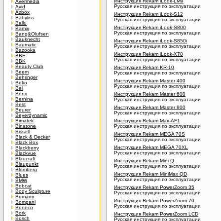
Инструкция Rekam iLook-LM9
Avermedia
Русская инструкция по эксплуатации
Avid
Azbox
Инструкция Rekam iLook-S12
Babyliss
Русская инструкция по эксплуатации
Ballu
Инструкция Rekam iLook-S800
Bamix
Русская инструкция по эксплуатации
Bang&Olufsen
Bauknecht
Инструкция Rekam iLook-S850i
Baumatic
Русская инструкция по эксплуатации
Bazooka
Инструкция Rekam iLook-X70
BBE
Русская инструкция по эксплуатации
BBK
Beauty Club
Инструкция Rekam KR-10
Beem
Русская инструкция по эксплуатации
Behringer
Инструкция Rekam Master 400
Beko
Русская инструкция по эксплуатации
Bel
Benq
Инструкция Rekam Master 600
Bernina
Русская инструкция по эксплуатации
Best
Инструкция Rekam Master 800
Beurer
Русская инструкция по эксплуатации
Beyerdynamic
Bimatek
Инструкция Rekam Max-AF1
Binatone
Русская инструкция по эксплуатации
Bissell
Инструкция Rekam MEGA 70S
Black & Decker
Русская инструкция по эксплуатации
Black Box
Инструкция Rekam MEGA 70XL
Blackberry
Русская инструкция по эксплуатации
Blackvue
Blaucraft
Инструкция Rekam Mini Q
Blaupunkt
Русская инструкция по эксплуатации
Blomberg
Инструкция Rekam MiniMax QD
Blues
Русская инструкция по эксплуатации
BMW
Bobcat
Инструкция Rekam PowerZoom 35
Body Sculpture
Русская инструкция по эксплуатации
Bomann
Инструкция Rekam PowerZoom 70
Bompani
Русская инструкция по эксплуатации
Boneco
Bork
Инструкция Rekam PowerZoom LCD
Bosch
Русская инструкция по эксплуатации