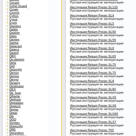
Русская инструкция по эксплуатации
Cpcam
Crime Guard
Инструкция Rekam Presto SL120
Crown
Русская инструкция по эксплуатации
Crunch
Инструкция Rekam Presto SL4
Cyfron
Русская инструкция по эксплуатации
Cyrus
D-pro
Инструкция Rekam Presto SL5
Daewoo
Русская инструкция по эксплуатации
Daikin
Инструкция Rekam Presto SL50
Daishin
Русская инструкция по эксплуатации
Dako
Dantex
Инструкция Rekam Presto SL55
Darina
Русская инструкция по эксплуатации
Datacam
Инструкция Rekam Presto SL6
Datecs
Русская инструкция по эксплуатации
Dazed
DBX
Инструкция Rekam Presto SL65
De-dietrich
Русская инструкция по эксплуатации
Defa
Инструкция Rekam Presto SL70
Dell
Русская инструкция по эксплуатации
Delonghi
Denon
Инструкция Rekam Presto SL75
Denpa
Русская инструкция по эксплуатации
Denyo
Инструкция Rekam Presto SL8
Desany
Русская инструкция по эксплуатации
Destinator
Инструкция Rekam Presto SL80
DEX
Русская инструкция по эксплуатации
De_luxe
Diframe
Инструкция Rekam Presto SLX5
Digilyzer
Русская инструкция по эксплуатации
Digitalway
Инструкция Rekam Presto SLX6
Digitech
Русская инструкция по эксплуатации
Digma
Distar
Инструкция Rekam Presto SLX65
Dls
Русская инструкция по эксплуатации
DOD
Инструкция Rekam Presto SLX7
Domtec
Русская инструкция по эксплуатации
Dragonfly
DRE
Инструкция Rekam Presto T55
Dreambox
Русская инструкция по эксплуатации