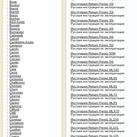
Bose
Инструкция Rekam Presto 30i
Boston
Русская инструкция по эксплуатации
Brand
Brandt
Инструкция Rekam Presto 33i
Braun
Русская инструкция по эксплуатации
Brother
Инструкция Rekam Presto 35i
BSS Audio
Русская инструкция по эксплуатации
Bugatti
Bugera
Инструкция Rekam Presto 40i
Burmester
Русская инструкция по эксплуатации
Cakewalk
Инструкция Rekam Presto 44i
Calcell
Русская инструкция по эксплуатации
Cambridge Audio
Инструкция Rekam Presto 50i
Cameron
Русская инструкция по эксплуатации
Candy
Canon
Инструкция Rekam Presto 50M
Canton
Русская инструкция по эксплуатации
Carcam
Инструкция Rekam Presto 54i
Carrier
Русская инструкция по эксплуатации
Casio
Cata
Инструкция Rekam Presto ML100
Cenix
Русская инструкция по эксплуатации
Cenmax
Инструкция Rekam Presto ML60
Centurion
Русская инструкция по эксплуатации
Challenger
Cheetah
Инструкция Rekam Presto ML65
Chery
Русская инструкция по эксплуатации
Chevrolet
Инструкция Rekam Presto ML70
Cinema
Русская инструкция по эксплуатации
Citroen
Clarion
Инструкция Rekam Presto ML85
Clatronic
Русская инструкция по эксплуатации
Clifford
Инструкция Rekam Presto MLX70
CME
Русская инструкция по эксплуатации
Cobra
Compaq
Инструкция Rekam Presto SL100
Comstorm
Русская инструкция по эксплуатации
Continent
Инструкция Rekam Presto SL101
Coolfort
Русская инструкция по эксплуатации
Cortland
Инструкция Rekam Presto SL105
Cowon