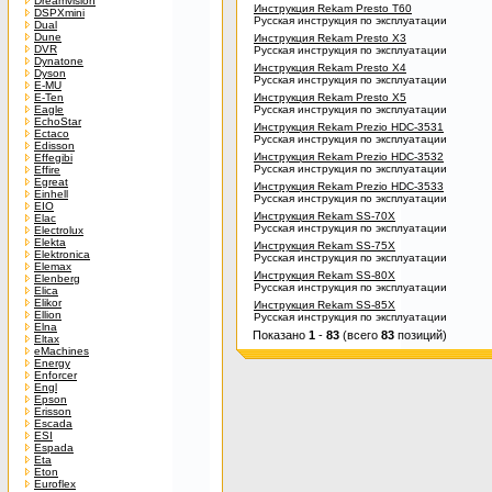
Dreamvision
Инструкция Rekam Presto T60
DSPXmini
Русская инструкция по эксплуатации
Dual
Dune
Инструкция Rekam Presto X3
DVR
Русская инструкция по эксплуатации
Dynatone
Инструкция Rekam Presto X4
Dyson
Русская инструкция по эксплуатации
E-MU
E-Ten
Инструкция Rekam Presto X5
Eagle
Русская инструкция по эксплуатации
EchoStar
Инструкция Rekam Prezio HDC-3531
Ectaco
Русская инструкция по эксплуатации
Edisson
Инструкция Rekam Prezio HDC-3532
Effegibi
Русская инструкция по эксплуатации
Effire
Egreat
Инструкция Rekam Prezio HDC-3533
Einhell
Русская инструкция по эксплуатации
EIO
Инструкция Rekam SS-70X
Elac
Русская инструкция по эксплуатации
Electrolux
Elekta
Инструкция Rekam SS-75X
Elektronica
Русская инструкция по эксплуатации
Elemax
Инструкция Rekam SS-80X
Elenberg
Русская инструкция по эксплуатации
Elica
Elikor
Инструкция Rekam SS-85X
Ellion
Русская инструкция по эксплуатации
Elna
Показано
1
-
83
(всего
83
позиций)
Eltax
eMachines
Energy
Enforcer
Engl
Epson
Erisson
Escada
ESI
Espada
Eta
Eton
Euroflex