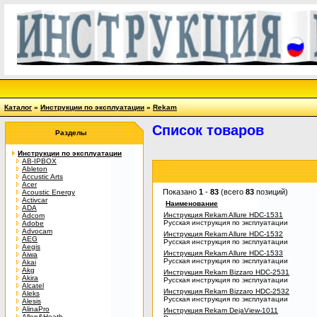
Каталог
»
Инструкции по эксплуатации
»
Rekam
Список товаров
Разделы
Инструкции по эксплуатации
AB-IPBOX
Ableton
Accustic Arts
Acer
Показано
1
-
83
(всего
83
позиций)
Acoustic Energy
Activcar
Наименование
ADA
Инструкция Rekam Allure HDC-1531
Adcom
Русская инструкция по эксплуатации
Adobe
Advocam
Инструкция Rekam Allure HDC-1532
AEG
Русская инструкция по эксплуатации
Aegis
Инструкция Rekam Allure HDC-1533
Aiwa
Русская инструкция по эксплуатации
Akai
Akg
Инструкция Rekam Bizzaro HDC-2531
Akira
Русская инструкция по эксплуатации
Alcatel
Инструкция Rekam Bizzaro HDC-2532
Aleks
Русская инструкция по эксплуатации
Alesis
AlinaPro
Инструкция Rekam DejaView-1011
Allen&Heath