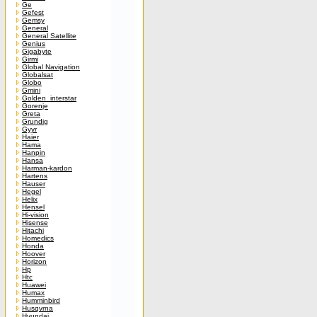
Ge
Gefest
Gemsy
General
General Satellite
Genius
Gigabyte
Girmi
Global Navigation
Globalsat
Globo
Gmini
Golden_interstar
Gorenje
Greta
Grundig
Gyyr
Haier
Hama
Hanpin
Hansa
Harman-kardon
Hartens
Hauser
Hegel
Helix
Hensel
Hi-vision
Hisense
Hitachi
Homedics
Honda
Hoover
Horizon
Hp
Htc
Huawei
Humax
Humminbird
Husqvrna
Hyundai