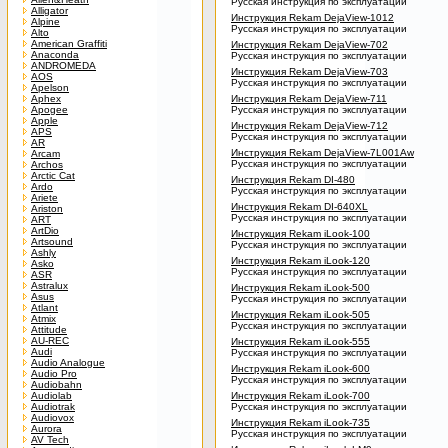
Русская инструкция по эксплуатации
Alligator
Инструкция Rekam DejaView-1012
Alpine
Русская инструкция по эксплуатации
Alto
American Graffiti
Инструкция Rekam DejaView-702
Anaconda
Русская инструкция по эксплуатации
ANDROMEDA
Инструкция Rekam DejaView-703
AOS
Русская инструкция по эксплуатации
Apelson
Aphex
Инструкция Rekam DejaView-711
Apogee
Русская инструкция по эксплуатации
Apple
Инструкция Rekam DejaView-712
APS
Русская инструкция по эксплуатации
AR
Инструкция Rekam DejaView-7L001Aw
Arcam
Русская инструкция по эксплуатации
Archos
Arctic Cat
Инструкция Rekam DI-480
Ardo
Русская инструкция по эксплуатации
Ariete
Инструкция Rekam DI-640XL
Ariston
Русская инструкция по эксплуатации
ART
ArtDio
Инструкция Rekam iLook-100
Artsound
Русская инструкция по эксплуатации
Ashly
Инструкция Rekam iLook-120
Asko
Русская инструкция по эксплуатации
ASR
Astralux
Инструкция Rekam iLook-500
Asus
Русская инструкция по эксплуатации
Atlant
Инструкция Rekam iLook-505
Atmix
Русская инструкция по эксплуатации
Attitude
AU-REC
Инструкция Rekam iLook-555
Audi
Русская инструкция по эксплуатации
Audio Analogue
Инструкция Rekam iLook-600
Audio Pro
Русская инструкция по эксплуатации
Audiobahn
Audiolab
Инструкция Rekam iLook-700
Audiotrak
Русская инструкция по эксплуатации
Audiovox
Инструкция Rekam iLook-735
Aurora
Русская инструкция по эксплуатации
AV Tech