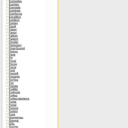
Eurosoba
Eurotec
Eventide
Everbrite
Everfocus
Excalibur
Exellent
Explay
Ezetil
Faber
Fagor
Falkon
Faraon
Fender
Ferguson
Final-Sound
Finevu
Fiore
Fly
Focal
Focus
Force
Ford
Fornelli
Forsage
ForYou
Fox
Franke
Fujifilm
Fujiiryoki
Fujitsu
Fujitsu-siemens
Fuma
Funai
Furuno
Fusion
Fuss
Gaggenau
Gaggia
GAL
Garmin