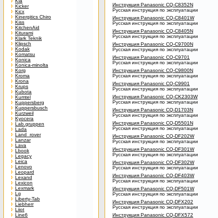
Kia
Инструкция Panasonic CQ-C8352N
Kicker
Русская инструкция по эксплуатации
Kicx
Kinergitics Chiro
Инструкция Panasonic CQ-C8401W
Kiss
Русская инструкция по эксплуатации
KitchenAid
Инструкция Panasonic CQ-C8405N
Kiturami
Русская инструкция по эксплуатации
Klark Teknik
Klipsch
Инструкция Panasonic CQ-C9700N
Kodak
Русская инструкция по эксплуатации
Komatsu
Инструкция Panasonic CQ-C9701
Konica
Русская инструкция по эксплуатации
Konica-minolta
Korg
Инструкция Panasonic CQ-C9800N
Kroma
Русская инструкция по эксплуатации
Krona
Инструкция Panasonic CQ-C9901
Krups
Русская инструкция по эксплуатации
Kubota
Инструкция Panasonic CQ-CK2303W
Kumtel
Русская инструкция по эксплуатации
Kuppersberg
Kuppersbusch
Инструкция Panasonic CQ-D1703N
Kurzweil
Русская инструкция по эксплуатации
Kyocera
Инструкция Panasonic CQ-D5501N
Lab.gruppen
Русская инструкция по эксплуатации
Lada
Land_rover
Инструкция Panasonic CQ-DF202W
Lanzar
Русская инструкция по эксплуатации
Lava
Инструкция Panasonic CQ-DF301W
Lbook
Русская инструкция по эксплуатации
Legacy
Leica
Инструкция Panasonic CQ-DF302W
Lenovo
Русская инструкция по эксплуатации
Leopard
Инструкция Panasonic CQ-DF403W
Lexand
Русская инструкция по эксплуатации
Lexicon
Lexmark
Инструкция Panasonic CQ-DF501W
Lg
Русская инструкция по эксплуатации
Liberty-Tab
Инструкция Panasonic CQ-DFX202
Liebherr
Русская инструкция по эксплуатации
Liiot
Line6
Инструкция Panasonic CQ-DFX572