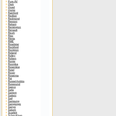
Pure AV
Qtek
Quad
Qumo
Rainford
Redber
Redmond
Reeson
Rekam
Remington
Renault
Ricoh
Riso
Ritmix
RME
Roadstar
Rockford
Rocktron
Roland
Rolley
Rolsen
Romix
Roomba
Rosenlew
Rotel
Rover
Rowenta
Rst
Russel-hobbs
Russound
Saeco
Safa
Sagem
Saibex
Sail
Samsung
Sangiorgio
Sanyo
Saturn
Scarlett
Scher-Khan