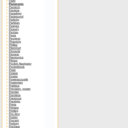
Palm
Panasonic
Pantech
Pantera
Paradigm
Parasound
Parkcity
Partisan
Pasgao
Peavey
Pentax
Petra
Peugeot
Phantom
Philips
PilotChef
Pinnacle
Pioneer
Plantronics
Plinius
Pocket Navigator
Pocketbook
Polar
Polaris
Possio
Poweracoustik
Powerman
Praktica
Precision_power
Premier
Premiera
Presonus
Prestigio
Prima
Primare
Privileg
Pro-Ject
Prober
Procam
Prology
ProView