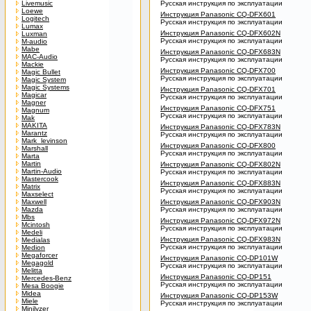
Livemusic
Русская инструкция по эксплуатации
Loewe
Инструкция Panasonic CQ-DFX601
Logitech
Русская инструкция по эксплуатации
Lumax
Инструкция Panasonic CQ-DFX602N
Luxman
Русская инструкция по эксплуатации
M-audio
Mabe
Инструкция Panasonic CQ-DFX683N
MAC-Audio
Русская инструкция по эксплуатации
Mackie
Инструкция Panasonic CQ-DFX700
Magic Bullet
Русская инструкция по эксплуатации
Magic System
Magic Systems
Инструкция Panasonic CQ-DFX701
Magicar
Русская инструкция по эксплуатации
Magner
Инструкция Panasonic CQ-DFX751
Magnum
Русская инструкция по эксплуатации
Mak
MAKITA
Инструкция Panasonic CQ-DFX783N
Marantz
Русская инструкция по эксплуатации
Mark_levinson
Инструкция Panasonic CQ-DFX800
Marshall
Русская инструкция по эксплуатации
Marta
Martin
Инструкция Panasonic CQ-DFX802N
Martin-Audio
Русская инструкция по эксплуатации
Mastercook
Инструкция Panasonic CQ-DFX883N
Matrix
Русская инструкция по эксплуатации
Maxselect
Maxwell
Инструкция Panasonic CQ-DFX903N
Mazda
Русская инструкция по эксплуатации
Mbs
Инструкция Panasonic CQ-DFX972N
Mcintosh
Русская инструкция по эксплуатации
Medeli
Инструкция Panasonic CQ-DFX983N
Medialas
Русская инструкция по эксплуатации
Medion
Megaforcer
Инструкция Panasonic CQ-DP101W
Megagold
Русская инструкция по эксплуатации
Melitta
Инструкция Panasonic CQ-DP151
Mercedes-Benz
Русская инструкция по эксплуатации
Mesa Boogie
Midea
Инструкция Panasonic CQ-DP153W
Miele
Русская инструкция по эксплуатации
Minilyzer