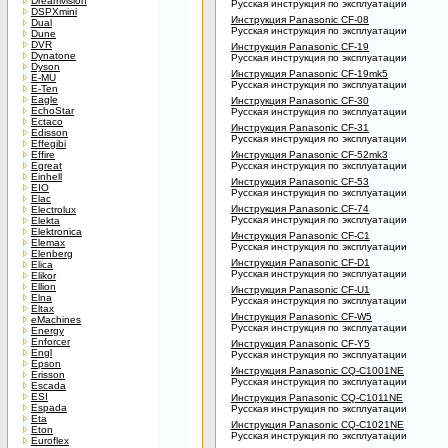
Dreamvision
Русская инструкция по эксплуатации
DSPXmini
Инструкция Panasonic CF-08
Dual
Русская инструкция по эксплуатации
Dune
DVR
Инструкция Panasonic CF-19
Dynatone
Русская инструкция по эксплуатации
Dyson
Инструкция Panasonic CF-19mk5
E-MU
Русская инструкция по эксплуатации
E-Ten
Eagle
Инструкция Panasonic CF-30
EchoStar
Русская инструкция по эксплуатации
Ectaco
Инструкция Panasonic CF-31
Edisson
Русская инструкция по эксплуатации
Effegibi
Effire
Инструкция Panasonic CF-52mk3
Egreat
Русская инструкция по эксплуатации
Einhell
Инструкция Panasonic CF-53
EIO
Русская инструкция по эксплуатации
Elac
Инструкция Panasonic CF-74
Electrolux
Русская инструкция по эксплуатации
Elekta
Elektronica
Инструкция Panasonic CF-C1
Elemax
Русская инструкция по эксплуатации
Elenberg
Инструкция Panasonic CF-D1
Elica
Русская инструкция по эксплуатации
Elikor
Ellion
Инструкция Panasonic CF-U1
Elna
Русская инструкция по эксплуатации
Eltax
Инструкция Panasonic CF-W5
eMachines
Русская инструкция по эксплуатации
Energy
Enforcer
Инструкция Panasonic CF-Y5
Engl
Русская инструкция по эксплуатации
Epson
Инструкция Panasonic CQ-C1001NE
Erisson
Русская инструкция по эксплуатации
Escada
ESI
Инструкция Panasonic CQ-C1011NE
Espada
Русская инструкция по эксплуатации
Eta
Инструкция Panasonic CQ-C1021NE
Eton
Русская инструкция по эксплуатации
Euroflex