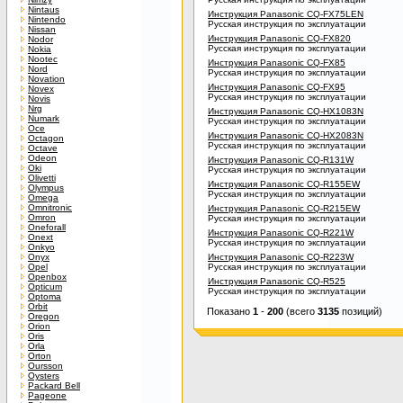
Nintaus
Инструкция Panasonic CQ-FX75LEN
Nintendo
Русская инструкция по эксплуатации
Nissan
Инструкция Panasonic CQ-FX820
Nodor
Русская инструкция по эксплуатации
Nokia
Nootec
Инструкция Panasonic CQ-FX85
Nord
Русская инструкция по эксплуатации
Novation
Инструкция Panasonic CQ-FX95
Novex
Русская инструкция по эксплуатации
Novis
Nrg
Инструкция Panasonic CQ-HX1083N
Numark
Русская инструкция по эксплуатации
Oce
Инструкция Panasonic CQ-HX2083N
Octagon
Русская инструкция по эксплуатации
Octave
Odeon
Инструкция Panasonic CQ-R131W
Oki
Русская инструкция по эксплуатации
Olivetti
Инструкция Panasonic CQ-R155EW
Olympus
Русская инструкция по эксплуатации
Omega
Omnitronic
Инструкция Panasonic CQ-R215EW
Omron
Русская инструкция по эксплуатации
Oneforall
Инструкция Panasonic CQ-R221W
Onext
Русская инструкция по эксплуатации
Onkyo
Onyx
Инструкция Panasonic CQ-R223W
Opel
Русская инструкция по эксплуатации
Openbox
Инструкция Panasonic CQ-R525
Opticum
Русская инструкция по эксплуатации
Optoma
Orbit
Показано
1
-
200
(всего
3135
позиций)
Oregon
Orion
Oris
Orla
Orton
Oursson
Oysters
Packard Bell
Pageone