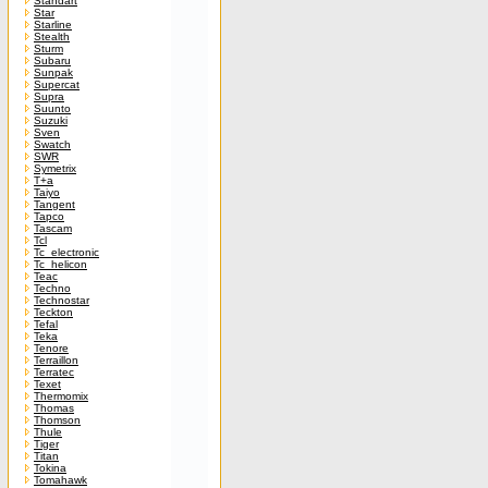
Standart
Star
Starline
Stealth
Sturm
Subaru
Sunpak
Supercat
Supra
Suunto
Suzuki
Sven
Swatch
SWR
Symetrix
T+a
Taiyo
Tangent
Tapco
Tascam
Tcl
Tc_electronic
Tc_helicon
Teac
Techno
Technostar
Teckton
Tefal
Teka
Tenore
Terraillon
Terratec
Texet
Thermomix
Thomas
Thomson
Thule
Tiger
Titan
Tokina
Tomahawk