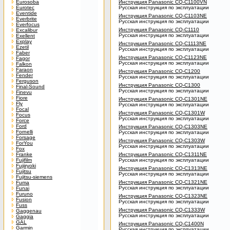
Eurosoba
Инструкция Panasonic CQ-C1100VN
Eurotec
Русская инструкция по эксплуатации
Eventide
Инструкция Panasonic CQ-C1103NE
Everbrite
Русская инструкция по эксплуатации
Everfocus
Инструкция Panasonic CQ-C1110
Excalibur
Русская инструкция по эксплуатации
Exellent
Explay
Инструкция Panasonic CQ-C1113NE
Ezetil
Русская инструкция по эксплуатации
Faber
Инструкция Panasonic CQ-C1123NE
Fagor
Русская инструкция по эксплуатации
Falkon
Faraon
Инструкция Panasonic CQ-C1200
Fender
Русская инструкция по эксплуатации
Ferguson
Инструкция Panasonic CQ-C1300
Final-Sound
Русская инструкция по эксплуатации
Finevu
Fiore
Инструкция Panasonic CQ-C1301NE
Fly
Русская инструкция по эксплуатации
Focal
Инструкция Panasonic CQ-C1301W
Focus
Русская инструкция по эксплуатации
Force
Ford
Инструкция Panasonic CQ-C1303NE
Fornelli
Русская инструкция по эксплуатации
Forsage
Инструкция Panasonic CQ-C1303W
ForYou
Русская инструкция по эксплуатации
Fox
Franke
Инструкция Panasonic CQ-C1311NE
Fujifilm
Русская инструкция по эксплуатации
Fujiiryoki
Инструкция Panasonic CQ-C1313NE
Fujitsu
Русская инструкция по эксплуатации
Fujitsu-siemens
Инструкция Panasonic CQ-C1321NE
Fuma
Русская инструкция по эксплуатации
Funai
Furuno
Инструкция Panasonic CQ-C1323NE
Fusion
Русская инструкция по эксплуатации
Fuss
Инструкция Panasonic CQ-C1333W
Gaggenau
Русская инструкция по эксплуатации
Gaggia
GAL
Инструкция Panasonic CQ-C1400N
Garmin
Русская инструкция по эксплуатации