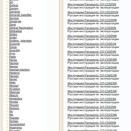
Ge
Инструкция Panasonic CQ-C1505N
Gefest
Русская инструкция по эксплуатации
Gemsy
General
Инструкция Panasonic CQ-C3100VN
General Satellite
Русская инструкция по эксплуатации
Genius
Инструкция Panasonic CQ-C3100W
Gigabyte
Русская инструкция по эксплуатации
Girmi
Global Navigation
Инструкция Panasonic CQ-C3300N
Globalsat
Русская инструкция по эксплуатации
Globo
Инструкция Panasonic CQ-C3300W
Gmini
Русская инструкция по эксплуатации
Golden_interstar
Gorenje
Инструкция Panasonic CQ-C3301N
Greta
Русская инструкция по эксплуатации
Grundig
Инструкция Panasonic CQ-C3303N
Gyyr
Русская инструкция по эксплуатации
Haier
Инструкция Panasonic CQ-C3303W
Hama
Русская инструкция по эксплуатации
Hanpin
Hansa
Инструкция Panasonic CQ-C3400W
Harman-kardon
Русская инструкция по эксплуатации
Hartens
Инструкция Panasonic CQ-C3401W
Hauser
Русская инструкция по эксплуатации
Hegel
Helix
Инструкция Panasonic CQ-C3403W
Hensel
Русская инструкция по эксплуатации
Hi-vision
Инструкция Panasonic CQ-C3453W
Hisense
Русская инструкция по эксплуатации
Hitachi
Homedics
Инструкция Panasonic CQ-C3503N
Honda
Русская инструкция по эксплуатации
Hoover
Инструкция Panasonic CQ-C5100N
Horizon
Русская инструкция по эксплуатации
Hp
Htc
Инструкция Panasonic CQ-C5153W
Huawei
Русская инструкция по эксплуатации
Humax
Инструкция Panasonic CQ-C5300N
Humminbird
Русская инструкция по эксплуатации
Husqvrna
Hyundai
Инструкция Panasonic CQ-C5301W