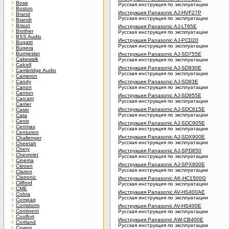
Bose
Русская инструкция по эксплуатации
Boston
Инструкция Panasonic AJ-HVF27P
Brand
Русская инструкция по эксплуатации
Brandt
Braun
Инструкция Panasonic AJ-LT95E
Brother
Русская инструкция по эксплуатации
BSS Audio
Инструкция Panasonic AJ-PCD20
Bugatti
Русская инструкция по эксплуатации
Bugera
Burmester
Инструкция Panasonic AJ-SD755E
Cakewalk
Русская инструкция по эксплуатации
Calcell
Инструкция Panasonic AJ-SD930E
Cambridge Audio
Русская инструкция по эксплуатации
Cameron
Candy
Инструкция Panasonic AJ-SD93E
Canon
Русская инструкция по эксплуатации
Canton
Инструкция Panasonic AJ-SD955E
Carcam
Русская инструкция по эксплуатации
Carrier
Инструкция Panasonic AJ-SDC615E
Casio
Русская инструкция по эксплуатации
Cata
Cenix
Инструкция Panasonic AJ-SDC905E
Cenmax
Русская инструкция по эксплуатации
Centurion
Инструкция Panasonic AJ-SDX900E
Challenger
Русская инструкция по эксплуатации
Cheetah
Chery
Инструкция Panasonic AJ-SPD850
Chevrolet
Русская инструкция по эксплуатации
Cinema
Инструкция Panasonic AJ-SPX800E
Citroen
Русская инструкция по эксплуатации
Clarion
Clatronic
Инструкция Panasonic AK-HC1500G
Clifford
Русская инструкция по эксплуатации
CME
Инструкция Panasonic AV-HS400AE
Cobra
Русская инструкция по эксплуатации
Compaq
Comstorm
Инструкция Panasonic AV-HS400E
Continent
Русская инструкция по эксплуатации
Coolfort
Инструкция Panasonic AW-CB400E
Cortland
Русская инструкция по эксплуатации
Cowon