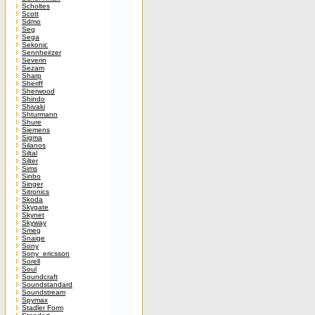
Scholtes
Scott
Sdmo
Seg
Sega
Sekonic
Sennheirzer
Severin
Sezam
Sharp
Sheriff
Sherwood
Shindo
Shivaki
Shturmann
Shure
Siemens
Sigma
Silanos
Siltal
Silter
Sims
Sinbo
Singer
Sitronics
Skoda
Skygate
Skynet
Skyway
Smeg
Snaige
Sony
Sony_ericsson
Sorell
Soul
Soundcraft
Soundstandard
Soundstream
Spymax
Stadler Form