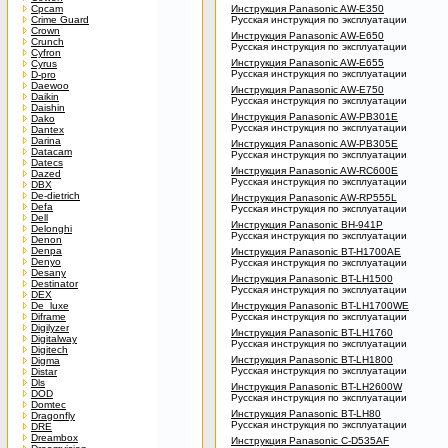
Cpcam
Инструкция Panasonic AW-E350
Crime Guard
Русская инструкция по эксплуатации
Crown
Инструкция Panasonic AW-E650
Crunch
Русская инструкция по эксплуатации
Cyfron
Инструкция Panasonic AW-E655
Cyrus
Русская инструкция по эксплуатации
D-pro
Daewoo
Инструкция Panasonic AW-E750
Daikin
Русская инструкция по эксплуатации
Daishin
Инструкция Panasonic AW-PB301E
Dako
Русская инструкция по эксплуатации
Dantex
Darina
Инструкция Panasonic AW-PB305E
Datacam
Русская инструкция по эксплуатации
Datecs
Инструкция Panasonic AW-RC600E
Dazed
Русская инструкция по эксплуатации
DBX
De-dietrich
Инструкция Panasonic AW-RP555L
Defa
Русская инструкция по эксплуатации
Dell
Инструкция Panasonic BH-941P
Delonghi
Русская инструкция по эксплуатации
Denon
Denpa
Инструкция Panasonic BT-H1700AE
Denyo
Русская инструкция по эксплуатации
Desany
Инструкция Panasonic BT-LH1500
Destinator
Русская инструкция по эксплуатации
DEX
De_luxe
Инструкция Panasonic BT-LH1700WE
Diframe
Русская инструкция по эксплуатации
Digilyzer
Инструкция Panasonic BT-LH1760
Digitalway
Русская инструкция по эксплуатации
Digitech
Инструкция Panasonic BT-LH1800
Digma
Русская инструкция по эксплуатации
Distar
Dls
Инструкция Panasonic BT-LH2600W
DOD
Русская инструкция по эксплуатации
Domtec
Инструкция Panasonic BT-LH80
Dragonfly
Русская инструкция по эксплуатации
DRE
Dreambox
Инструкция Panasonic C-D535AF