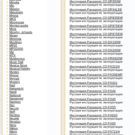
Инструкция Panasonic CQ-DP303W
Minolta
Русская инструкция по эксплуатации
Mio
Mission
Инструкция Panasonic CQ-DP34LEE
Mitsubishi
Русская инструкция по эксплуатации
Miyota
Инструкция Panasonic CQ-DP835EW
MKS
Русская инструкция по эксплуатации
Mongoose
Monitor-audio
Инструкция Panasonic CQ-DP875EW
Mora
Русская инструкция по эксплуатации
Morphy_richards
Инструкция Panasonic CQ-DP975EW
Moser
Русская инструкция по эксплуатации
Motorola
Moulinex
Инструкция Panasonic CQ-DX100W
MPIO
Русская инструкция по эксплуатации
MPS2000
Инструкция Panasonic CQ-DX200W
Msi
Русская инструкция по эксплуатации
MTX
Инструкция Panasonic CQ-FRX920W
Multitronics
Русская инструкция по эксплуатации
Music Hall
Musica Nova
Инструкция Panasonic CQ-FX321N
Musical Fidelity
Русская инструкция по эксплуатации
Mustec
Инструкция Panasonic CQ-FX35EWP
Myone
Русская инструкция по эксплуатации
Myryad
Mystery
Инструкция Panasonic CQ-FX421
Nad
Русская инструкция по эксплуатации
Nakamichi
Инструкция Panasonic CQ-FX44
Nardi
Русская инструкция по эксплуатации
National
Naviangel
Инструкция Panasonic CQ-FX45
Navigon
Русская инструкция по эксплуатации
Nec
Инструкция Panasonic CQ-FX55
Necchi
Русская инструкция по эксплуатации
Neff
Neoline
Инструкция Panasonic CQ-FX620
Neutrik
Русская инструкция по эксплуатации
Nevalux
Инструкция Panasonic CQ-FX65
Nexx
Русская инструкция по эксплуатации
Nikkor
Nikon
Инструкция Panasonic CQ-FX721N
Nimzy
Русская инструкция по эксплуатации