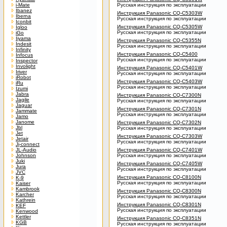
i-Mate
Русская инструкция по эксплуатации
Ibanez
Инструкция Panasonic CQ-C5303W
Iberna
Русская инструкция по эксплуатации
Iconbit
Инструкция Panasonic CQ-C5305W
Igloo
Русская инструкция по эксплуатации
iGo
Iiyama
Инструкция Panasonic CQ-C5355N
Indesit
Русская инструкция по эксплуатации
Infinity
Инструкция Panasonic CQ-C5400
Infocus
Русская инструкция по эксплуатации
Inspector
Involight
Инструкция Panasonic CQ-C5401W
Iriver
Русская инструкция по эксплуатации
iRobot
Инструкция Panasonic CQ-C5403W
iRu
Русская инструкция по эксплуатации
Izumi
Jabra
Инструкция Panasonic CQ-C7300N
Jagile
Русская инструкция по эксплуатации
Jaguar
Инструкция Panasonic CQ-C7301N
Jammate
Русская инструкция по эксплуатации
Jamo
Janome
Инструкция Panasonic CQ-C7302N
Jbl
Русская инструкция по эксплуатации
Jet
Инструкция Panasonic CQ-C7303W
Jetair
Русская инструкция по эксплуатации
Jj-connect
JL-Audio
Инструкция Panasonic CQ-C7401W
Johnson
Русская инструкция по эксплуатации
Juki
Инструкция Panasonic CQ-C7405W
Jura
Русская инструкция по эксплуатации
JVC
Инструкция Panasonic CQ-C8100N
K-9
Русская инструкция по эксплуатации
Kaiser
Kambrook
Инструкция Panasonic CQ-C8300N
Karcher
Русская инструкция по эксплуатации
Kathrein
Инструкция Panasonic CQ-C8301N
KEF
Русская инструкция по эксплуатации
Kenwood
Kettler
Инструкция Panasonic CQ-C8351N
KGB
Русская инструкция по эксплуатации