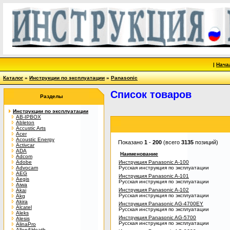
|
Нача
Каталог
»
Инструкции по эксплуатации
»
Panasonic
Список товаров
Разделы
Инструкции по эксплуатации
AB-IPBOX
Ableton
Accustic Arts
Acer
Acoustic Energy
Показано
1
-
200
(всего
3135
позиций)
Activcar
ADA
Наименование
Adcom
Adobe
Инструкция Panasonic A-100
Advocam
Русская инструкция по эксплуатации
AEG
Инструкция Panasonic A-101
Aegis
Русская инструкция по эксплуатации
Aiwa
Инструкция Panasonic A-102
Akai
Русская инструкция по эксплуатации
Akg
Akira
Инструкция Panasonic AG-4700EY
Alcatel
Русская инструкция по эксплуатации
Aleks
Инструкция Panasonic AG-5700
Alesis
Русская инструкция по эксплуатации
AlinaPro
Allen&Heath