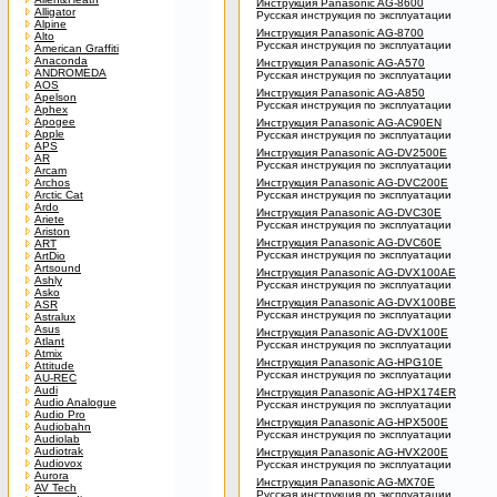
Инструкция Panasonic AG-8600
Alligator
Русская инструкция по эксплуатации
Alpine
Инструкция Panasonic AG-8700
Alto
Русская инструкция по эксплуатации
American Graffiti
Anaconda
Инструкция Panasonic AG-A570
ANDROMEDA
Русская инструкция по эксплуатации
AOS
Инструкция Panasonic AG-A850
Apelson
Русская инструкция по эксплуатации
Aphex
Apogee
Инструкция Panasonic AG-AC90EN
Apple
Русская инструкция по эксплуатации
APS
Инструкция Panasonic AG-DV2500E
AR
Русская инструкция по эксплуатации
Arcam
Archos
Инструкция Panasonic AG-DVC200E
Arctic Cat
Русская инструкция по эксплуатации
Ardo
Инструкция Panasonic AG-DVC30E
Ariete
Русская инструкция по эксплуатации
Ariston
Инструкция Panasonic AG-DVC60E
ART
Русская инструкция по эксплуатации
ArtDio
Artsound
Инструкция Panasonic AG-DVX100AE
Ashly
Русская инструкция по эксплуатации
Asko
Инструкция Panasonic AG-DVX100BE
ASR
Русская инструкция по эксплуатации
Astralux
Asus
Инструкция Panasonic AG-DVX100E
Atlant
Русская инструкция по эксплуатации
Atmix
Инструкция Panasonic AG-HPG10E
Attitude
Русская инструкция по эксплуатации
AU-REC
Audi
Инструкция Panasonic AG-HPX174ER
Audio Analogue
Русская инструкция по эксплуатации
Audio Pro
Инструкция Panasonic AG-HPX500E
Audiobahn
Русская инструкция по эксплуатации
Audiolab
Audiotrak
Инструкция Panasonic AG-HVX200E
Audiovox
Русская инструкция по эксплуатации
Aurora
Инструкция Panasonic AG-MX70E
AV Tech
Русская инструкция по эксплуатации