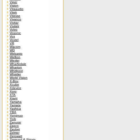
Viper
Vision
Vitaaudio
Vitek
Vitesse
Vivanco
Vivitar
Vivitek
Volvo
Vosonic
Vox
Voxtel
VR
Wacom
WD
Webasto
Wellton
Wexler
Wharfedale
Wharton
Whirlpool
Whistler
World Vision
X-Box
Xcube
Xdevice
Xoro
XTA
Xtant
Yamaha
Yamata
Yashica
YBA
Yongnuo
York
Zanussi
Zapco
Zauber
Zelmer
Zerowatt
Zigmund & Shtain