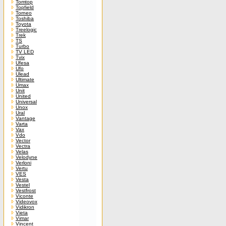
Tomtop
Topfield
Torneo
Toshiba
Toyota
Treelogic
Trek
TS
Turbo
TV LED
Tvix
Ufesa
Ufo
Ulead
Ultimate
Umax
Unit
United
Universal
Unox
Ural
Vantage
Varta
Vax
Vdo
Vector
Vectra
Velas
Velodyne
Verloni
Vertu
VES
Vesta
Vestel
Vestfrost
Viconte
Videovox
Vidikron
Vieta
Vimar
Vincent