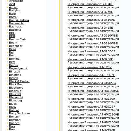
Avermedia
Avid
Инструкция Panasonic AG-TL300
Azbox
Русская инструкция по эксплуатации
Babyliss
Инструкция Panasonic AJ-D250E
Ballu
Русская инструкция по эксплуатации
Bamix
Инструкция Panasonic AJ-D410AE
Bang&Olufsen
Русская инструкция по эксплуатации
Bauknecht
Baumatic
Инструкция Panasonic AJ-D455E
Bazooka
Русская инструкция по эксплуатации
BBE
Инструкция Panasonic AJ-D610WBE
BBK
Русская инструкция по эксплуатации
Beauty Club
Beem
Инструкция Panasonic AJ-D910WBE
Behringer
Русская инструкция по эксплуатации
Beko
Инструкция Panasonic AJ-D95DCE
Bel
Русская инструкция по эксплуатации
Benq
Bernina
Инструкция Panasonic AJ-D960E
Best
Русская инструкция по эксплуатации
Beurer
Инструкция Panasonic AJ-EC3P
Beyerdynamic
Русская инструкция по эксплуатации
Bimatek
Binatone
Инструкция Panasonic AJ-FRC27E
Bissell
Русская инструкция по эксплуатации
Black & Decker
Инструкция Panasonic AJ-GBX27G
Black Box
Русская инструкция по эксплуатации
Blackberry
Blackvue
Инструкция Panasonic AJ-HD1200AE
Blaucraft
Русская инструкция по эксплуатации
Blaupunkt
Инструкция Panasonic AJ-HD1700
Blomberg
Русская инструкция по эксплуатации
Blues
Инструкция Panasonic AJ-HDC27F
BMW
Русская инструкция по эксплуатации
Bobcat
Body Sculpture
Инструкция Panasonic AJ-HPX2100E
Bomann
Русская инструкция по эксплуатации
Bompani
Инструкция Panasonic AJ-HPX3000G
Boneco
Русская инструкция по эксплуатации
Bork
Bosch
Инструкция Panasonic AJ-HVF20P