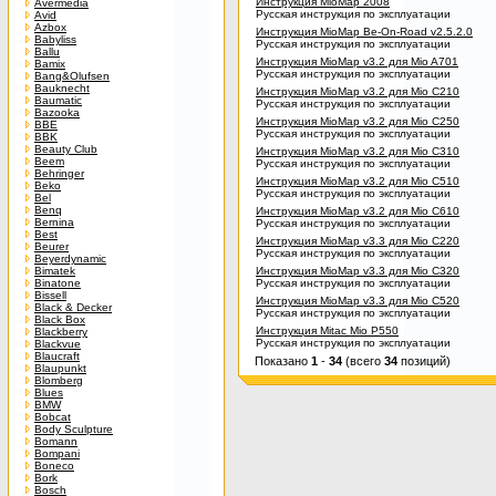
Инструкция MioMap 2008
Avermedia
Русская инструкция по эксплуатации
Avid
Azbox
Инструкция MioMap Be-On-Road v2.5.2.0
Babyliss
Русская инструкция по эксплуатации
Ballu
Инструкция MioMap v3.2 для Mio A701
Bamix
Русская инструкция по эксплуатации
Bang&Olufsen
Bauknecht
Инструкция MioMap v3.2 для Mio C210
Baumatic
Русская инструкция по эксплуатации
Bazooka
Инструкция MioMap v3.2 для Mio C250
BBE
Русская инструкция по эксплуатации
BBK
Beauty Club
Инструкция MioMap v3.2 для Mio C310
Beem
Русская инструкция по эксплуатации
Behringer
Инструкция MioMap v3.2 для Mio C510
Beko
Русская инструкция по эксплуатации
Bel
Benq
Инструкция MioMap v3.2 для Mio C610
Bernina
Русская инструкция по эксплуатации
Best
Инструкция MioMap v3.3 для Mio C220
Beurer
Русская инструкция по эксплуатации
Beyerdynamic
Bimatek
Инструкция MioMap v3.3 для Mio C320
Binatone
Русская инструкция по эксплуатации
Bissell
Инструкция MioMap v3.3 для Mio C520
Black & Decker
Русская инструкция по эксплуатации
Black Box
Инструкция Mitac Mio P550
Blackberry
Русская инструкция по эксплуатации
Blackvue
Blaucraft
Показано
1
-
34
(всего
34
позиций)
Blaupunkt
Blomberg
Blues
BMW
Bobcat
Body Sculpture
Bomann
Bompani
Boneco
Bork
Bosch