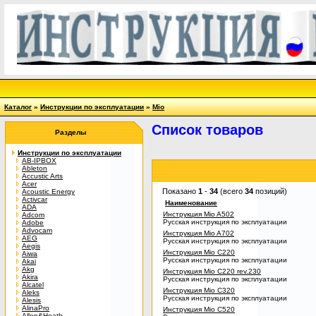
Каталог
»
Инструкции по эксплуатации
»
Mio
Список товаров
Разделы
Инструкции по эксплуатации
AB-IPBOX
Ableton
Accustic Arts
Acer
Показано
1
-
34
(всего
34
позиций)
Acoustic Energy
Activcar
Наименование
ADA
Инструкция Mio A502
Adcom
Русская инструкция по эксплуатации
Adobe
Advocam
Инструкция Mio A702
AEG
Русская инструкция по эксплуатации
Aegis
Инструкция Mio C220
Aiwa
Русская инструкция по эксплуатации
Akai
Akg
Инструкция Mio C220 rev.230
Akira
Русская инструкция по эксплуатации
Alcatel
Инструкция Mio C320
Aleks
Русская инструкция по эксплуатации
Alesis
AlinaPro
Инструкция Mio C520
Allen&Heath