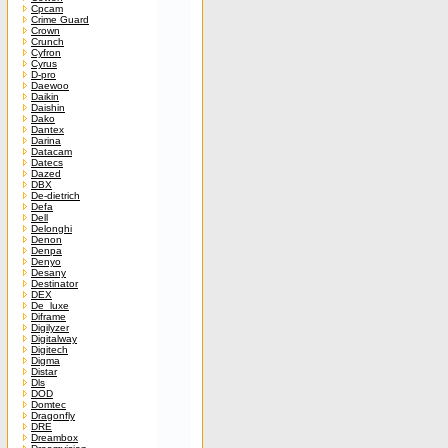
Cpcam
Crime Guard
Crown
Crunch
Cyfron
Cyrus
D-pro
Daewoo
Daikin
Daishin
Dako
Dantex
Darina
Datacam
Datecs
Dazed
DBX
De-dietrich
Defa
Dell
Delonghi
Denon
Denpa
Denyo
Desany
Destinator
DEX
De_luxe
Diframe
Digilyzer
Digitalway
Digitech
Digma
Distar
Dls
DOD
Domtec
Dragonfly
DRE
Dreambox