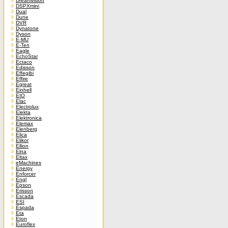
Dreamvision
DSPXmini
Dual
Dune
DVR
Dynatone
Dyson
E-MU
E-Ten
Eagle
EchoStar
Ectaco
Edisson
Effegibi
Effire
Egreat
Einhell
EIO
Elac
Electrolux
Elekta
Elektronica
Elemax
Elenberg
Elica
Elikor
Ellion
Elna
Eltax
eMachines
Energy
Enforcer
Engl
Epson
Erisson
Escada
ESI
Espada
Eta
Eton
Euroflex