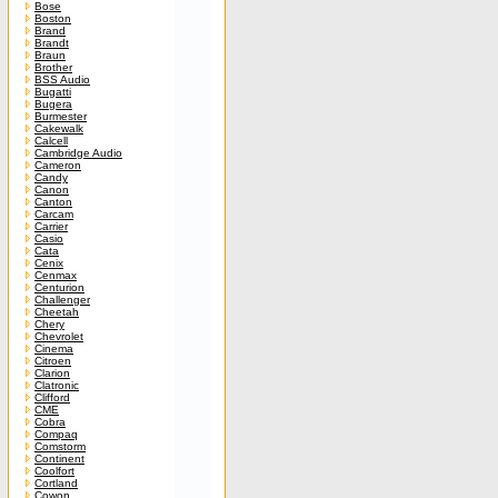
Bose
Boston
Brand
Brandt
Braun
Brother
BSS Audio
Bugatti
Bugera
Burmester
Cakewalk
Calcell
Cambridge Audio
Cameron
Candy
Canon
Canton
Carcam
Carrier
Casio
Cata
Cenix
Cenmax
Centurion
Challenger
Cheetah
Chery
Chevrolet
Cinema
Citroen
Clarion
Clatronic
Clifford
CME
Cobra
Compaq
Comstorm
Continent
Coolfort
Cortland
Cowon