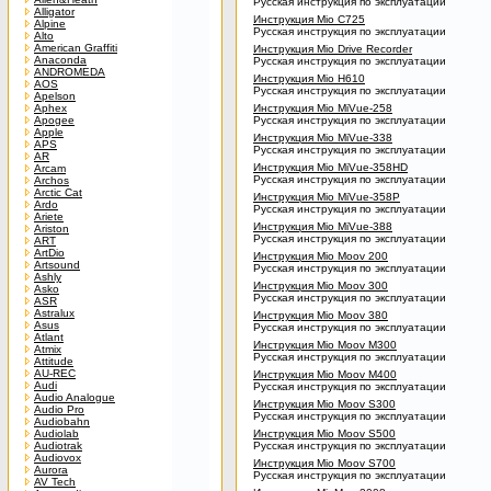
Русская инструкция по эксплуатации
Alligator
Инструкция Mio C725
Alpine
Русская инструкция по эксплуатации
Alto
American Graffiti
Инструкция Mio Drive Recorder
Anaconda
Русская инструкция по эксплуатации
ANDROMEDA
Инструкция Mio H610
AOS
Русская инструкция по эксплуатации
Apelson
Aphex
Инструкция Mio MiVue-258
Apogee
Русская инструкция по эксплуатации
Apple
Инструкция Mio MiVue-338
APS
Русская инструкция по эксплуатации
AR
Инструкция Mio MiVue-358HD
Arcam
Русская инструкция по эксплуатации
Archos
Arctic Cat
Инструкция Mio MiVue-358P
Ardo
Русская инструкция по эксплуатации
Ariete
Инструкция Mio MiVue-388
Ariston
Русская инструкция по эксплуатации
ART
ArtDio
Инструкция Mio Moov 200
Artsound
Русская инструкция по эксплуатации
Ashly
Инструкция Mio Moov 300
Asko
Русская инструкция по эксплуатации
ASR
Astralux
Инструкция Mio Moov 380
Asus
Русская инструкция по эксплуатации
Atlant
Инструкция Mio Moov M300
Atmix
Русская инструкция по эксплуатации
Attitude
AU-REC
Инструкция Mio Moov M400
Audi
Русская инструкция по эксплуатации
Audio Analogue
Инструкция Mio Moov S300
Audio Pro
Русская инструкция по эксплуатации
Audiobahn
Audiolab
Инструкция Mio Moov S500
Audiotrak
Русская инструкция по эксплуатации
Audiovox
Инструкция Mio Moov S700
Aurora
Русская инструкция по эксплуатации
AV Tech