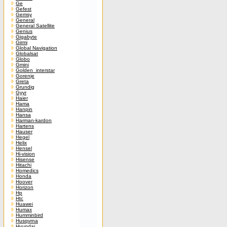
Ge
Gefest
Gemsy
General
General Satellite
Genius
Gigabyte
Girmi
Global Navigation
Globalsat
Globo
Gmini
Golden_interstar
Gorenje
Greta
Grundig
Gyyr
Haier
Hama
Hanpin
Hansa
Harman-kardon
Hartens
Hauser
Hegel
Helix
Hensel
Hi-vision
Hisense
Hitachi
Homedics
Honda
Hoover
Horizon
Hp
Htc
Huawei
Humax
Humminbird
Husqvrna
Hyundai