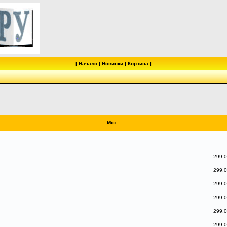
|
Начало
|
Новинки
|
Корзина
|
Mio
299.0
299.0
299.0
299.0
299.0
299.0