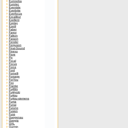
Eurosoba
Eurotec
Eventide
Everbrite
Everfocus
Excalibur
Exellent
Explay
Ezetil
Faber
Fagor
Falkon
Faraon
Fender
Ferguson
Final-Sound
Finevu
Fiore
Fly
Focal
Focus
Force
Ford
Fornelli
Forsage
ForYou
Fox
Franke
Fujifilm
Fujiiryoki
Fujitsu
Fujitsu-siemens
Fuma
Funai
Furuno
Fusion
Fuss
Gaggenau
Gaggia
GAL
Garmin