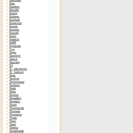
Standart
Star
Starline
Stealth
Sturm
Subaru
Sunpak
Supercat
Supra
Suunto
Suzuki
Sven
Swatch
SWR
Symetrix
T+a
Taiyo
Tangent
Tapco
Tascam
Tcl
Tc_electronic
Tc_helicon
Teac
Techno
Technostar
Teckton
Tefal
Teka
Tenore
Terraillon
Terratec
Texet
Thermomix
Thomas
Thomson
Thule
Tiger
Titan
Tokina
Tomahawk