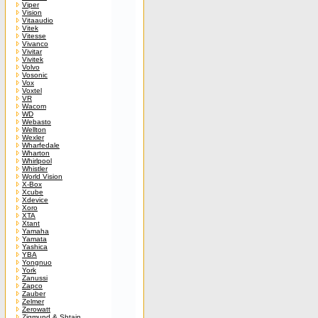
Viper
Vision
Vitaaudio
Vitek
Vitesse
Vivanco
Vivitar
Vivitek
Volvo
Vosonic
Vox
Voxtel
VR
Wacom
WD
Webasto
Wellton
Wexler
Wharfedale
Wharton
Whirlpool
Whistler
World Vision
X-Box
Xcube
Xdevice
Xoro
XTA
Xtant
Yamaha
Yamata
Yashica
YBA
Yongnuo
York
Zanussi
Zapco
Zauber
Zelmer
Zerowatt
Zigmund & Shtain