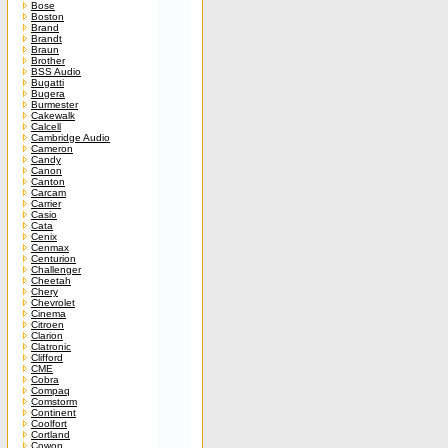
Bose
Boston
Brand
Brandt
Braun
Brother
BSS Audio
Bugatti
Bugera
Burmester
Cakewalk
Calcell
Cambridge Audio
Cameron
Candy
Canon
Canton
Carcam
Carrier
Casio
Cata
Cenix
Cenmax
Centurion
Challenger
Cheetah
Chery
Chevrolet
Cinema
Citroen
Clarion
Clatronic
Clifford
CME
Cobra
Compaq
Comstorm
Continent
Coolfort
Cortland
Cowon