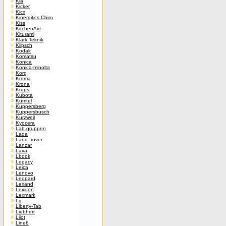
Kia
Kicker
Kicx
Kinergitics Chiro
Kiss
KitchenAid
Kiturami
Klark Teknik
Klipsch
Kodak
Komatsu
Konica
Konica-minolta
Korg
Kroma
Krona
Krups
Kubota
Kumtel
Kuppersberg
Kuppersbusch
Kurzweil
Kyocera
Lab.gruppen
Lada
Land_rover
Lanzar
Lava
Lbook
Legacy
Leica
Lenovo
Leopard
Lexand
Lexicon
Lexmark
Lg
Liberty-Tab
Liebherr
Liiot
Line6