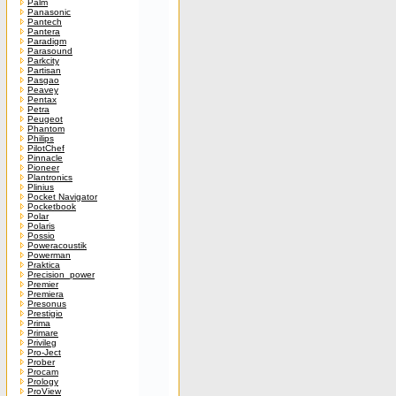
Palm
Panasonic
Pantech
Pantera
Paradigm
Parasound
Parkcity
Partisan
Pasgao
Peavey
Pentax
Petra
Peugeot
Phantom
Philips
PilotChef
Pinnacle
Pioneer
Plantronics
Plinius
Pocket Navigator
Pocketbook
Polar
Polaris
Possio
Poweracoustik
Powerman
Praktica
Precision_power
Premier
Premiera
Presonus
Prestigio
Prima
Primare
Privileg
Pro-Ject
Prober
Procam
Prology
ProView