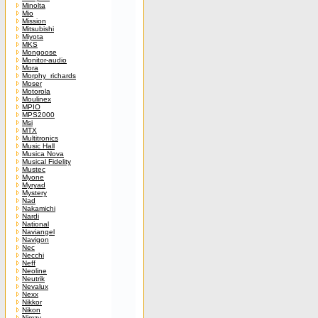
Minolta
Mio
Mission
Mitsubishi
Miyota
MKS
Mongoose
Monitor-audio
Mora
Morphy_richards
Moser
Motorola
Moulinex
MPIO
MPS2000
Msi
MTX
Multitronics
Music Hall
Musica Nova
Musical Fidelity
Mustec
Myone
Myryad
Mystery
Nad
Nakamichi
Nardi
National
Naviangel
Navigon
Nec
Necchi
Neff
Neoline
Neutrik
Nevalux
Nexx
Nikkor
Nikon
Nimzy