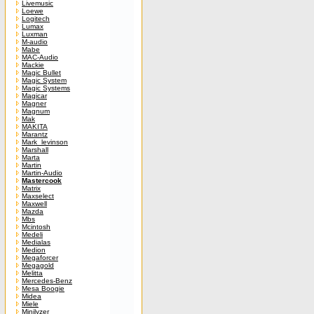
Livemusic
Loewe
Logitech
Lumax
Luxman
M-audio
Mabe
MAC-Audio
Mackie
Magic Bullet
Magic System
Magic Systems
Magicar
Magner
Magnum
Mak
MAKITA
Marantz
Mark_levinson
Marshall
Marta
Martin
Martin-Audio
Mastercook
Matrix
Maxselect
Maxwell
Mazda
Mbs
Mcintosh
Medeli
Medialas
Medion
Megaforcer
Megagold
Melitta
Mercedes-Benz
Mesa Boogie
Midea
Miele
Minilyzer