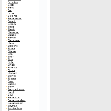
Scholtes
Scott
Sdmo
Seg
Sega
Sekonic
Sennheirzer
Severin
Sezam
Sharp
Sheriff
Sherwood
Shindo
Shivaki
Shturmann
Shure
Siemens
Sigma
Silanos
Siltal
Silter
Sims
Sinbo
Singer
Sitronics
Skoda
Skygate
Skynet
Skyway
Smeg
Snaige
Sony
Sony_ericsson
Sorell
Soul
Soundcraft
Soundstandard
Soundstream
Spymax
Stadler Form