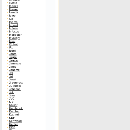
i-Mate
Ibanez
Iberna
Iconbit
Igloo
iGo
Iiyama
Indesit
Infinity
Infocus
Inspector
Involight
Iriver
iRobot
iRu
Izumi
Jabra
Jagile
Jaguar
Jammate
Jamo
Janome
Jbl
Jet
Jetair
Jj-connect
JL-Audio
Johnson
Juki
Jura
JVC
K-9
Kaiser
Kambrook
Karcher
Kathrein
KEF
Kenwood
Kettler
KGB