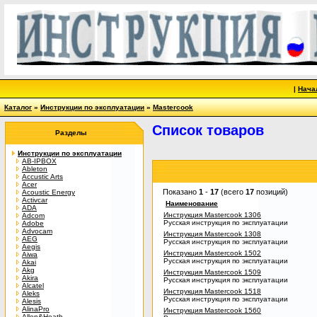
|
Нача
Каталог
»
Инструкции по эксплуатации
»
Mastercook
Список товаров
Разделы
Инструкции по эксплуатации
AB-IPBOX
Ableton
Accustic Arts
Acer
Показано
1
-
17
(всего
17
позиций)
Acoustic Energy
Activcar
Наименование
ADA
Инструкция Mastercook 1306
Adcom
Русская инструкция по эксплуатации
Adobe
Advocam
Инструкция Mastercook 1308
AEG
Русская инструкция по эксплуатации
Aegis
Инструкция Mastercook 1502
Aiwa
Русская инструкция по эксплуатации
Akai
Akg
Инструкция Mastercook 1509
Akira
Русская инструкция по эксплуатации
Alcatel
Инструкция Mastercook 1518
Aleks
Русская инструкция по эксплуатации
Alesis
AlinaPro
Инструкция Mastercook 1560
Allen&Heath