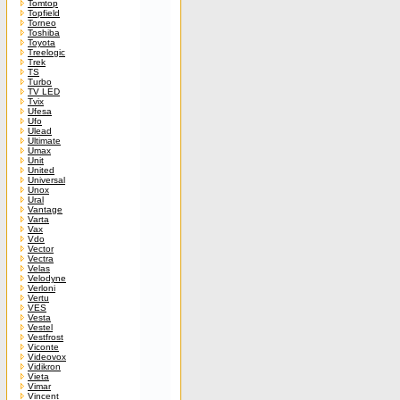
Tomtop
Topfield
Torneo
Toshiba
Toyota
Treelogic
Trek
TS
Turbo
TV LED
Tvix
Ufesa
Ufo
Ulead
Ultimate
Umax
Unit
United
Universal
Unox
Ural
Vantage
Varta
Vax
Vdo
Vector
Vectra
Velas
Velodyne
Verloni
Vertu
VES
Vesta
Vestel
Vestfrost
Viconte
Videovox
Vidikron
Vieta
Vimar
Vincent