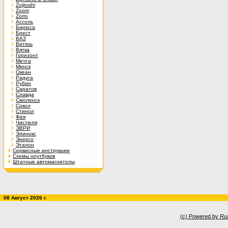
Zojirushi
Zoom
Zorro
Ассоль
Бирюса
Брест
ВАЗ
Витязь
Вятка
Горизонт
Мечта
Минск
Океан
Радуга
Рубин
Саратов
Славда
Смоленск
Сокол
Стинол
Фея
Чистюля
ЭВРИ
Элинокс
Энерго
Эталон
Сервисные инструкции
Схемы ноутбуков
Штатные автомагнитолы
08 Август 2026 г.
(c) Powered by Ru