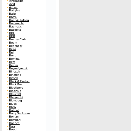
Avermedia
Avid
Azbox
Babyliss
Ballu
Bamix
Bang&Olufsen
Bauknecht
Baumatic
Bazooka
BBE
BBK
Beauty Club
Beem
Behringer
Beko
Bel
Benq
Bernina
Best
Beurer
Beyerdynamic
Bimatek
Binatone
Bissell
Black & Decker
Black Box
Blackberry
Blackvue
Blaucraft
Blaupunkt
Blomberg
Blues
BMW
Bobcat
Body Sculpture
Bomann
Bompani
Boneco
Bork
Bosch