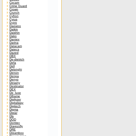
Cpcam
Crime Guard
Crown
Crunch
Cyfron
Cyrus
D-pro
Daewoo
Daikin
Daishin
Dako
Dantex
Darina
Datacam
Datecs
Dazed
DBX
De-dietrich
Defa
Dell
Delonghi
Denon
Denpa
Denyo
Desany
Destinator
DEX
De_luxe
Diframe
Digilyzer
Digitalway
Digitech
Digma
Distar
Dls
DOD
Domtec
Dragonfly
DRE
Dreambox