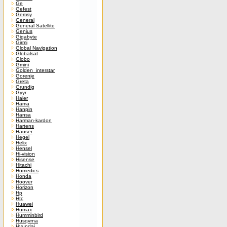
Ge
Gefest
Gemsy
General
General Satellite
Genius
Gigabyte
Girmi
Global Navigation
Globalsat
Globo
Gmini
Golden_interstar
Gorenje
Greta
Grundig
Gyyr
Haier
Hama
Hanpin
Hansa
Harman-kardon
Hartens
Hauser
Hegel
Helix
Hensel
Hi-vision
Hisense
Hitachi
Homedics
Honda
Hoover
Horizon
Hp
Htc
Huawei
Humax
Humminbird
Husqvrna
Hyundai