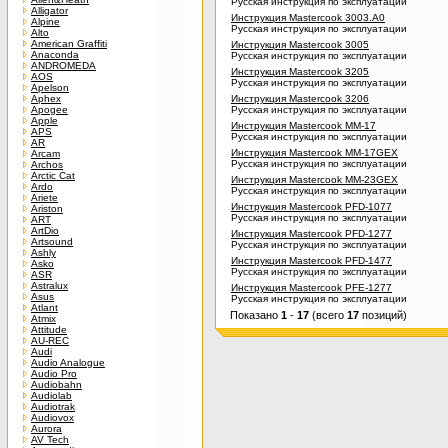
Русская инструкция по эксплуатации
Alligator
Инструкция Mastercook 3003.A0
Alpine
Русская инструкция по эксплуатации
Alto
American Graffiti
Инструкция Mastercook 3005
Anaconda
Русская инструкция по эксплуатации
ANDROMEDA
Инструкция Mastercook 3205
AOS
Русская инструкция по эксплуатации
Apelson
Aphex
Инструкция Mastercook 3206
Apogee
Русская инструкция по эксплуатации
Apple
Инструкция Mastercook MM-17
APS
Русская инструкция по эксплуатации
AR
Инструкция Mastercook MM-17GEX
Arcam
Русская инструкция по эксплуатации
Archos
Arctic Cat
Инструкция Mastercook MM-23GEX
Ardo
Русская инструкция по эксплуатации
Ariete
Инструкция Mastercook PFD-1077
Ariston
Русская инструкция по эксплуатации
ART
ArtDio
Инструкция Mastercook PFD-1277
Artsound
Русская инструкция по эксплуатации
Ashly
Инструкция Mastercook PFD-1477
Asko
Русская инструкция по эксплуатации
ASR
Astralux
Инструкция Mastercook PFE-1277
Asus
Русская инструкция по эксплуатации
Atlant
Показано
1
-
17
(всего
17
позиций)
Atmix
Attitude
AU-REC
Audi
Audio Analogue
Audio Pro
Audiobahn
Audiolab
Audiotrak
Audiovox
Aurora
AV Tech