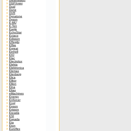
Dreamvision
DSPXmini
Dual
Dune
DVR
Dynatone
Dyson
E-MU
E-Ten
Eagle
EchoStar
Ectaco
Edisson
Effegibi
Effire
Egreat
Einhell
EIO
Elac
Electrolux
Elekta
Elektronica
Elemax
Elenberg
Elica
Elikor
Ellion
Elna
Eltax
eMachines
Energy
Enforcer
Engl
Epson
Erisson
Escada
ESI
Espada
Eta
Eton
Euroflex