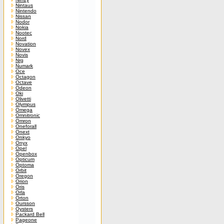
Nintaus
Nintendo
Nissan
Nodor
Nokia
Nootec
Nord
Novation
Novex
Novis
Nrg
Numark
Oce
Octagon
Octave
Odeon
Oki
Olivetti
Olympus
Omega
Omnitronic
Omron
Oneforall
Onext
Onkyo
Onyx
Opel
Openbox
Opticum
Optoma
Orbit
Oregon
Orion
Oris
Orla
Orton
Oursson
Oysters
Packard Bell
Pageone