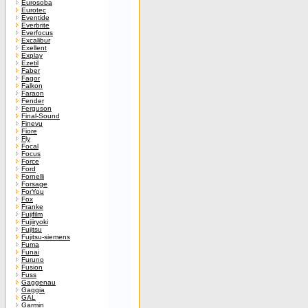
Eurosoba
Eurotec
Eventide
Everbrite
Everfocus
Excalibur
Exellent
Explay
Ezetil
Faber
Fagor
Falkon
Faraon
Fender
Ferguson
Final-Sound
Finevu
Fiore
Fly
Focal
Focus
Force
Ford
Fornelli
Forsage
ForYou
Fox
Franke
Fujifilm
Fujiiryoki
Fujitsu
Fujitsu-siemens
Fuma
Funai
Furuno
Fusion
Fuss
Gaggenau
Gaggia
GAL
Garmin