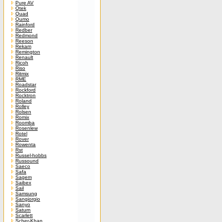
Pure AV
Qtek
Quad
Qumo
Rainford
Redber
Redmond
Reeson
Rekam
Remington
Renault
Ricoh
Riso
Ritmix
RME
Roadstar
Rockford
Rocktron
Roland
Rolley
Rolsen
Romix
Roomba
Rosenlew
Rotel
Rover
Rowenta
Rst
Russel-hobbs
Russound
Saeco
Safa
Sagem
Saibex
Sail
Samsung
Sangiorgio
Sanyo
Saturn
Scarlett
Scher-Khan