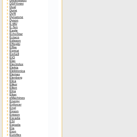
Dreamvision
DSPXmini
Dual
Dune
DVR
Dynatone
Dyson
E-MU
E-Ten
Eagle
EchoStar
Ectaco
Edisson
Effegibi
Effire
Egreat
Einhell
EIO
Elac
Electrolux
Elekta
Elektronica
Elemax
Elenberg
Elica
Elikor
Ellion
Elna
Eltax
eMachines
Energy
Enforcer
Engl
Epson
Erisson
Escada
ESI
Espada
Eta
Eton
Euroflex