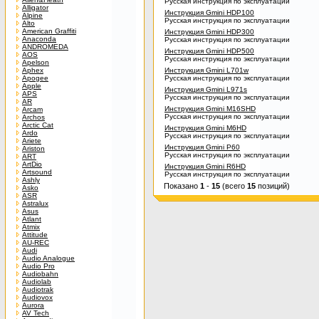
Русская инструкция по эксплуатации
Alligator
Инструкция Gmini HDP100
Alpine
Русская инструкция по эксплуатации
Alto
American Graffiti
Инструкция Gmini HDP300
Anaconda
Русская инструкция по эксплуатации
ANDROMEDA
Инструкция Gmini HDP500
AOS
Русская инструкция по эксплуатации
Apelson
Aphex
Инструкция Gmini L701w
Apogee
Русская инструкция по эксплуатации
Apple
Инструкция Gmini L971s
APS
Русская инструкция по эксплуатации
AR
Инструкция Gmini M16SHD
Arcam
Русская инструкция по эксплуатации
Archos
Arctic Cat
Инструкция Gmini M6HD
Ardo
Русская инструкция по эксплуатации
Ariete
Инструкция Gmini P60
Ariston
Русская инструкция по эксплуатации
ART
ArtDio
Инструкция Gmini R6HD
Artsound
Русская инструкция по эксплуатации
Ashly
Показано
1
-
15
(всего
15
позиций)
Asko
ASR
Astralux
Asus
Atlant
Atmix
Attitude
AU-REC
Audi
Audio Analogue
Audio Pro
Audiobahn
Audiolab
Audiotrak
Audiovox
Aurora
AV Tech