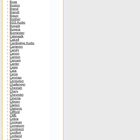
Bose
Boston
Brand
Brandt
Braun
Brother
BSS Audio
Bugatti
Bugera
Burmester
Cakewalk
Calcell
Cambridge Audio
Cameron
Candy
Canon
Canton
Carcam
Carrier
Casio
Cata
Cenix
Cenmax
Centurion
Challenger
Cheetah
Chery
Chevrolet
Cinema
Citroen
Clarion
Clatronic
Clifford
CME
Cobra
Compaq
Comstorm
Continent
Coolfort
Cortland
Cowon