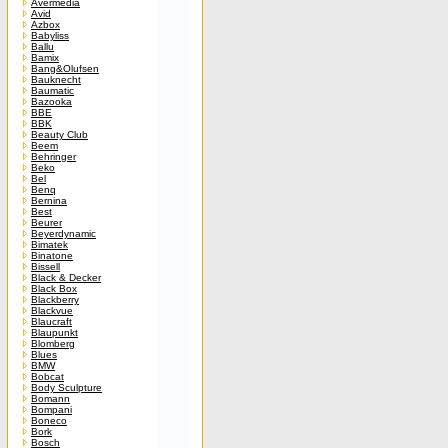
Avermedia
Avid
Azbox
Babyliss
Ballu
Bamix
Bang&Olufsen
Bauknecht
Baumatic
Bazooka
BBE
BBK
Beauty Club
Beem
Behringer
Beko
Bel
Benq
Bernina
Best
Beurer
Beyerdynamic
Bimatek
Binatone
Bissell
Black & Decker
Black Box
Blackberry
Blackvue
Blaucraft
Blaupunkt
Blomberg
Blues
BMW
Bobcat
Body Sculpture
Bomann
Bompani
Boneco
Bork
Bosch