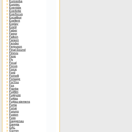
Eurosoba
Eurotec
Eventide
Everbrite
Everfocus
Excalibur
Exellent
Explay
Ezetil
Faber
Fagor
Falkon
Faraon
Fender
Ferguson
Final-Sound
Finevu
Fiore
Fly
Focal
Focus
Force
Ford
Fornelli
Forsage
ForYou
Fox
Franke
Fujifilm
Fujiiryoki
Fujitsu
Fujitsu-siemens
Fuma
Funai
Furuno
Fusion
Fuss
Gaggenau
Gaggia
GAL
Garmin