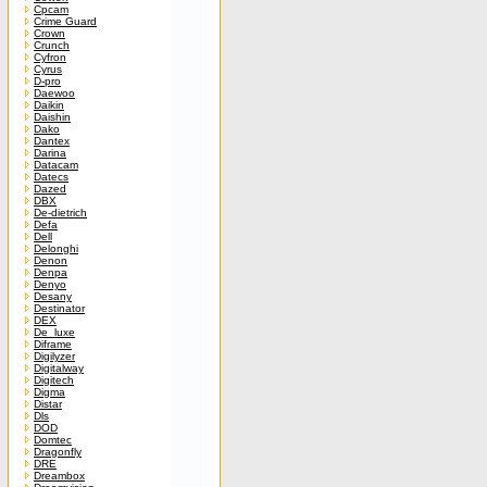
Cpcam
Crime Guard
Crown
Crunch
Cyfron
Cyrus
D-pro
Daewoo
Daikin
Daishin
Dako
Dantex
Darina
Datacam
Datecs
Dazed
DBX
De-dietrich
Defa
Dell
Delonghi
Denon
Denpa
Denyo
Desany
Destinator
DEX
De_luxe
Diframe
Digilyzer
Digitalway
Digitech
Digma
Distar
Dls
DOD
Domtec
Dragonfly
DRE
Dreambox