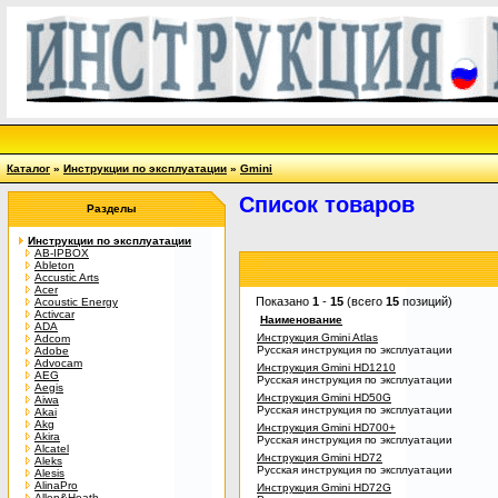
Каталог
»
Инструкции по эксплуатации
»
Gmini
Список товаров
Разделы
Инструкции по эксплуатации
AB-IPBOX
Ableton
Accustic Arts
Acer
Показано
1
-
15
(всего
15
позиций)
Acoustic Energy
Activcar
Наименование
ADA
Инструкция Gmini Atlas
Adcom
Русская инструкция по эксплуатации
Adobe
Advocam
Инструкция Gmini HD1210
AEG
Русская инструкция по эксплуатации
Aegis
Инструкция Gmini HD50G
Aiwa
Русская инструкция по эксплуатации
Akai
Akg
Инструкция Gmini HD700+
Akira
Русская инструкция по эксплуатации
Alcatel
Инструкция Gmini HD72
Aleks
Русская инструкция по эксплуатации
Alesis
AlinaPro
Инструкция Gmini HD72G
Allen&Heath