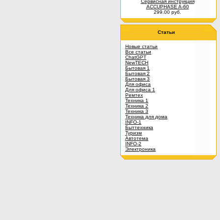
Сервисная инструкция
ACCUPHASE A-60
299.00 руб.
Статьи
Новые статьи
Все статьи
ChatGPT
NewTECH
Бытовая 1
Бытовая 2
Бытовая 3
Для офиса
Для офиса 1
Ремтех
Техника 1
Техника 2
Техника 3
Техника для дома
INFO-1
Быттехника
Туризм
Автотема
INFO-2
Электроника