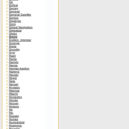
Ge
Gefest
Gemsy
General
General Satellite
Genius
Gigabyte
Girmi
Global Navigation
Globalsat
Globo
Gmini
Golden_interstar
Gorenje
Greta
Grundig
Gyyr
Haier
Hama
Hanpin
Hansa
Harman-kardon
Hartens
Hauser
Hegel
Helix
Hensel
Hi-vision
Hisense
Hitachi
Homedics
Honda
Hoover
Horizon
Hp
Htc
Huawei
Humax
Humminbird
Husqvrna
Hyundai