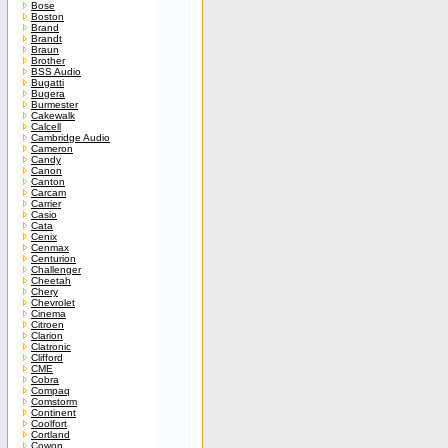
Bose
Boston
Brand
Brandt
Braun
Brother
BSS Audio
Bugatti
Bugera
Burmester
Cakewalk
Calcell
Cambridge Audio
Cameron
Candy
Canon
Canton
Carcam
Carrier
Casio
Cata
Cenix
Cenmax
Centurion
Challenger
Cheetah
Chery
Chevrolet
Cinema
Citroen
Clarion
Clatronic
Clifford
CME
Cobra
Compaq
Comstorm
Continent
Coolfort
Cortland
Cowon