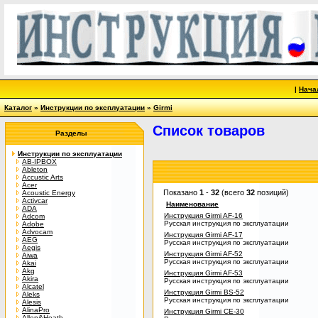
|
Нача
Каталог
»
Инструкции по эксплуатации
»
Girmi
Список товаров
Разделы
Инструкции по эксплуатации
AB-IPBOX
Ableton
Accustic Arts
Acer
Показано
1
-
32
(всего
32
позиций)
Acoustic Energy
Activcar
Наименование
ADA
Инструкция Girmi AF-16
Adcom
Русская инструкция по эксплуатации
Adobe
Advocam
Инструкция Girmi AF-17
AEG
Русская инструкция по эксплуатации
Aegis
Инструкция Girmi AF-52
Aiwa
Русская инструкция по эксплуатации
Akai
Akg
Инструкция Girmi AF-53
Akira
Русская инструкция по эксплуатации
Alcatel
Инструкция Girmi BS-52
Aleks
Русская инструкция по эксплуатации
Alesis
AlinaPro
Инструкция Girmi CE-30
Allen&Heath