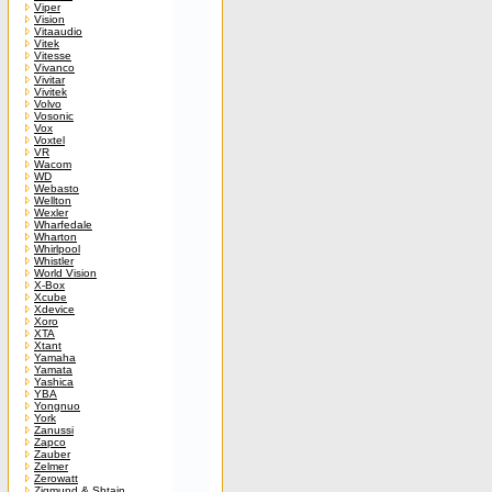
Viper
Vision
Vitaaudio
Vitek
Vitesse
Vivanco
Vivitar
Vivitek
Volvo
Vosonic
Vox
Voxtel
VR
Wacom
WD
Webasto
Wellton
Wexler
Wharfedale
Wharton
Whirlpool
Whistler
World Vision
X-Box
Xcube
Xdevice
Xoro
XTA
Xtant
Yamaha
Yamata
Yashica
YBA
Yongnuo
York
Zanussi
Zapco
Zauber
Zelmer
Zerowatt
Zigmund & Shtain