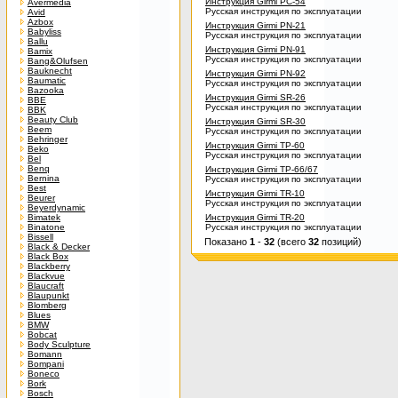
Инструкция Girmi PC-54
Avermedia
Русская инструкция по эксплуатации
Avid
Azbox
Инструкция Girmi PN-21
Babyliss
Русская инструкция по эксплуатации
Ballu
Инструкция Girmi PN-91
Bamix
Русская инструкция по эксплуатации
Bang&Olufsen
Bauknecht
Инструкция Girmi PN-92
Baumatic
Русская инструкция по эксплуатации
Bazooka
Инструкция Girmi SR-26
BBE
Русская инструкция по эксплуатации
BBK
Beauty Club
Инструкция Girmi SR-30
Beem
Русская инструкция по эксплуатации
Behringer
Инструкция Girmi TP-60
Beko
Русская инструкция по эксплуатации
Bel
Benq
Инструкция Girmi TP-66/67
Bernina
Русская инструкция по эксплуатации
Best
Инструкция Girmi TR-10
Beurer
Русская инструкция по эксплуатации
Beyerdynamic
Bimatek
Инструкция Girmi TR-20
Binatone
Русская инструкция по эксплуатации
Bissell
Показано
1
-
32
(всего
32
позиций)
Black & Decker
Black Box
Blackberry
Blackvue
Blaucraft
Blaupunkt
Blomberg
Blues
BMW
Bobcat
Body Sculpture
Bomann
Bompani
Boneco
Bork
Bosch