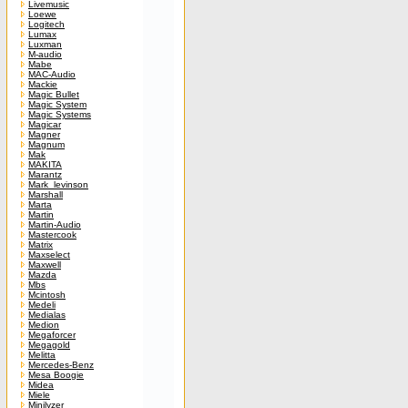
Livemusic
Loewe
Logitech
Lumax
Luxman
M-audio
Mabe
MAC-Audio
Mackie
Magic Bullet
Magic System
Magic Systems
Magicar
Magner
Magnum
Mak
MAKITA
Marantz
Mark_levinson
Marshall
Marta
Martin
Martin-Audio
Mastercook
Matrix
Maxselect
Maxwell
Mazda
Mbs
Mcintosh
Medeli
Medialas
Medion
Megaforcer
Megagold
Melitta
Mercedes-Benz
Mesa Boogie
Midea
Miele
Minilyzer