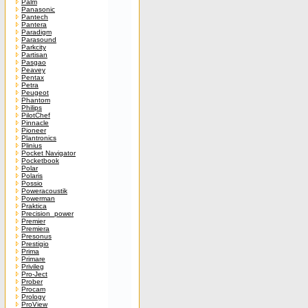
Palm
Panasonic
Pantech
Pantera
Paradigm
Parasound
Parkcity
Partisan
Pasgao
Peavey
Pentax
Petra
Peugeot
Phantom
Philips
PilotChef
Pinnacle
Pioneer
Plantronics
Plinius
Pocket Navigator
Pocketbook
Polar
Polaris
Possio
Poweracoustik
Powerman
Praktica
Precision_power
Premier
Premiera
Presonus
Prestigio
Prima
Primare
Privileg
Pro-Ject
Prober
Procam
Prology
ProView