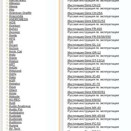
Русская инструкция по эксплуатации
Alligator
Инструкция Girmi CH-22
Alpine
Русская инструкция по эксплуатации
Alto
American Graffiti
Инструкция Girmi CH-26A
Anaconda
Русская инструкция по эксплуатации
ANDROMEDA
Инструкция Girmi EM-51/52
AOS
Русская инструкция по эксплуатации
Apelson
Aphex
Инструкция Girmi FR-400
Apogee
Русская инструкция по эксплуатации
Apple
Инструкция Girmi FR-55/56/550
APS
Русская инструкция по эксплуатации
AR
Инструкция Girmi GL-14
Arcam
Русская инструкция по эксплуатации
Archos
Arctic Cat
Инструкция Girmi GR-12
Ardo
Русская инструкция по эксплуатации
Ariete
Инструкция Girmi GT-13/14
Ariston
Русская инструкция по эксплуатации
ART
ArtDio
Инструкция Girmi JC-32
Artsound
Русская инструкция по эксплуатации
Ashly
Инструкция Girmi JC-40
Asko
Русская инструкция по эксплуатации
ASR
Astralux
Инструкция Girmi JC-70
Asus
Русская инструкция по эксплуатации
Atlant
Инструкция Girmi KM-60/61
Atmix
Русская инструкция по эксплуатации
Attitude
AU-REC
Инструкция Girmi KM-62
Audi
Русская инструкция по эксплуатации
Audio Analogue
Инструкция Girmi MX-40
Audio Pro
Русская инструкция по эксплуатации
Audiobahn
Audiolab
Инструкция Girmi MX-45/46
Audiotrak
Русская инструкция по эксплуатации
Audiovox
Инструкция Girmi PC-53
Aurora
Русская инструкция по эксплуатации
AV Tech