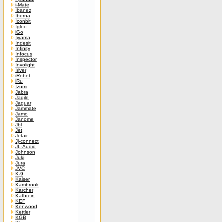
i-Mate
Ibanez
Iberna
Iconbit
Igloo
iGo
Iiyama
Indesit
Infinity
Infocus
Inspector
Involight
Iriver
iRobot
iRu
Izumi
Jabra
Jagile
Jaguar
Jammate
Jamo
Janome
Jbl
Jet
Jetair
Jj-connect
JL-Audio
Johnson
Juki
Jura
JVC
K-9
Kaiser
Kambrook
Karcher
Kathrein
KEF
Kenwood
Kettler
KGB