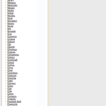
Nintaus
Nintendo
Nissan
Nodor
Nokia
Nootec
Nord
Novation
Novex
Novis
Nrg
Numark
Oce
Octagon
Octave
Odeon
Oki
Olivetti
Olympus
Omega
Omnitronic
Omron
Oneforall
Onext
Onkyo
Onyx
Opel
Openbox
Opticum
Optoma
Orbit
Oregon
Orion
Oris
Orla
Orton
Oursson
Oysters
Packard Bell
Pageone