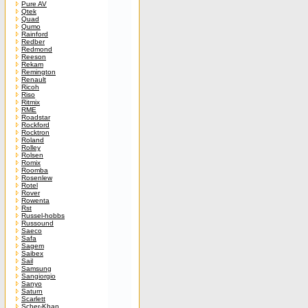
Pure AV
Qtek
Quad
Qumo
Rainford
Redber
Redmond
Reeson
Rekam
Remington
Renault
Ricoh
Riso
Ritmix
RME
Roadstar
Rockford
Rocktron
Roland
Rolley
Rolsen
Romix
Roomba
Rosenlew
Rotel
Rover
Rowenta
Rst
Russel-hobbs
Russound
Saeco
Safa
Sagem
Saibex
Sail
Samsung
Sangiorgio
Sanyo
Saturn
Scarlett
Scher-Khan