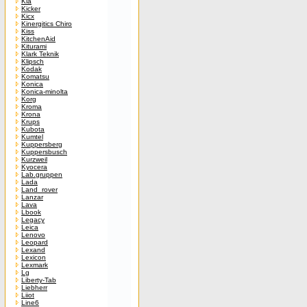
Kia
Kicker
Kicx
Kinergitics Chiro
Kiss
KitchenAid
Kiturami
Klark Teknik
Klipsch
Kodak
Komatsu
Konica
Konica-minolta
Korg
Kroma
Krona
Krups
Kubota
Kumtel
Kuppersberg
Kuppersbusch
Kurzweil
Kyocera
Lab.gruppen
Lada
Land_rover
Lanzar
Lava
Lbook
Legacy
Leica
Lenovo
Leopard
Lexand
Lexicon
Lexmark
Lg
Liberty-Tab
Liebherr
Liiot
Line6