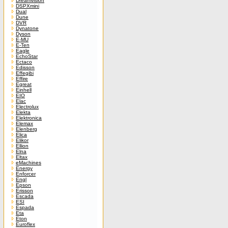
Dreamvision
DSPXmini
Dual
Dune
DVR
Dynatone
Dyson
E-MU
E-Ten
Eagle
EchoStar
Ectaco
Edisson
Effegibi
Effire
Egreat
Einhell
EIO
Elac
Electrolux
Elekta
Elektronica
Elemax
Elenberg
Elica
Elikor
Ellion
Elna
Eltax
eMachines
Energy
Enforcer
Engl
Epson
Erisson
Escada
ESI
Espada
Eta
Eton
Euroflex