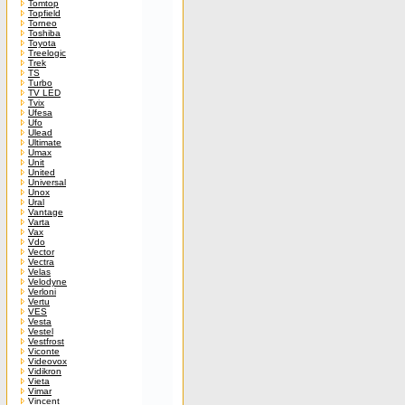
Tomtop
Topfield
Torneo
Toshiba
Toyota
Treelogic
Trek
TS
Turbo
TV LED
Tvix
Ufesa
Ufo
Ulead
Ultimate
Umax
Unit
United
Universal
Unox
Ural
Vantage
Varta
Vax
Vdo
Vector
Vectra
Velas
Velodyne
Verloni
Vertu
VES
Vesta
Vestel
Vestfrost
Viconte
Videovox
Vidikron
Vieta
Vimar
Vincent