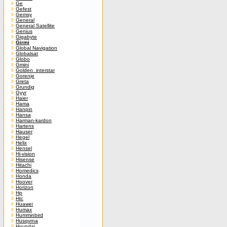
Ge
Gefest
Gemsy
General
General Satellite
Genius
Gigabyte
Girmi
Global Navigation
Globalsat
Globo
Gmini
Golden_interstar
Gorenje
Greta
Grundig
Gyyr
Haier
Hama
Hanpin
Hansa
Harman-kardon
Hartens
Hauser
Hegel
Helix
Hensel
Hi-vision
Hisense
Hitachi
Homedics
Honda
Hoover
Horizon
Hp
Htc
Huawei
Humax
Humminbird
Husqvrna
Hyundai