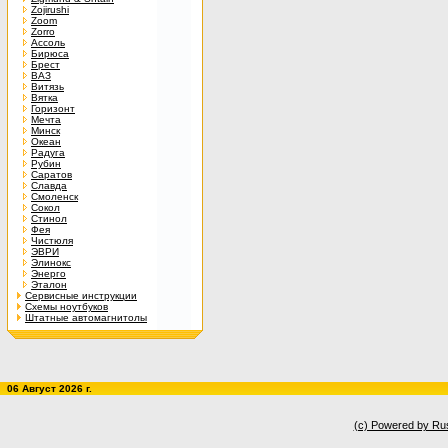
Zojirushi
Zoom
Zorro
Ассоль
Бирюса
Брест
ВАЗ
Витязь
Вятка
Горизонт
Мечта
Минск
Океан
Радуга
Рубин
Саратов
Славда
Смоленск
Сокол
Стинол
Фея
Чистюля
ЭВРИ
Элинокс
Энерго
Эталон
Сервисные инструкции
Схемы ноутбуков
Штатные автомагнитолы
06 Август 2026 г.
(c) Powered by Ru