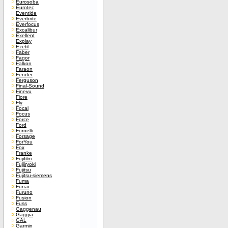
Eurosoba
Eurotec
Eventide
Everbrite
Everfocus
Excalibur
Exellent
Explay
Ezetil
Faber
Fagor
Falkon
Faraon
Fender
Ferguson
Final-Sound
Finevu
Fiore
Fly
Focal
Focus
Force
Ford
Fornelli
Forsage
ForYou
Fox
Franke
Fujifilm
Fujiiryoki
Fujitsu
Fujitsu-siemens
Fuma
Funai
Furuno
Fusion
Fuss
Gaggenau
Gaggia
GAL
Garmin