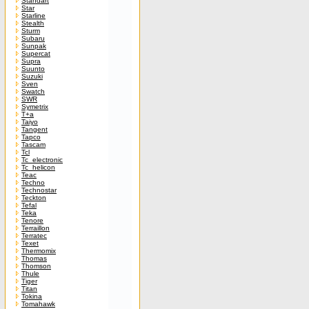
Standart
Star
Starline
Stealth
Sturm
Subaru
Sunpak
Supercat
Supra
Suunto
Suzuki
Sven
Swatch
SWR
Symetrix
T+a
Taiyo
Tangent
Tapco
Tascam
Tcl
Tc_electronic
Tc_helicon
Teac
Techno
Technostar
Teckton
Tefal
Teka
Tenore
Terraillon
Terratec
Texet
Thermomix
Thomas
Thomson
Thule
Tiger
Titan
Tokina
Tomahawk