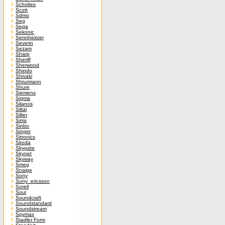
Scholtes
Scott
Sdmo
Seg
Sega
Sekonic
Sennheirzer
Severin
Sezam
Sharp
Sheriff
Sherwood
Shindo
Shivaki
Shturmann
Shure
Siemens
Sigma
Silanos
Siltal
Silter
Sims
Sinbo
Singer
Sitronics
Skoda
Skygate
Skynet
Skyway
Smeg
Snaige
Sony
Sony_ericsson
Sorell
Soul
Soundcraft
Soundstandard
Soundstream
Spymax
Stadler Form