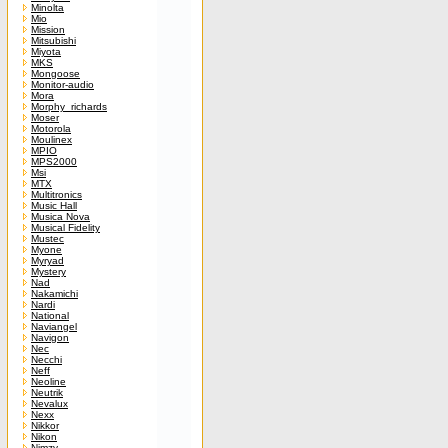
Minolta
Mio
Mission
Mitsubishi
Miyota
MKS
Mongoose
Monitor-audio
Mora
Morphy_richards
Moser
Motorola
Moulinex
MPIO
MPS2000
Msi
MTX
Multitronics
Music Hall
Musica Nova
Musical Fidelity
Mustec
Myone
Myryad
Mystery
Nad
Nakamichi
Nardi
National
Naviangel
Navigon
Nec
Necchi
Neff
Neoline
Neutrik
Nevalux
Nexx
Nikkor
Nikon
Nimzy