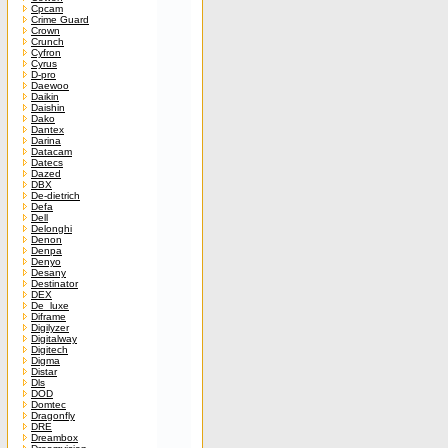
Cpcam
Crime Guard
Crown
Crunch
Cyfron
Cyrus
D-pro
Daewoo
Daikin
Daishin
Dako
Dantex
Darina
Datacam
Datecs
Dazed
DBX
De-dietrich
Defa
Dell
Delonghi
Denon
Denpa
Denyo
Desany
Destinator
DEX
De_luxe
Diframe
Digilyzer
Digitalway
Digitech
Digma
Distar
Dls
DOD
Domtec
Dragonfly
DRE
Dreambox