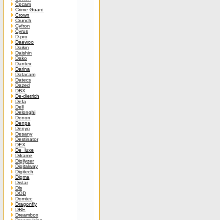
Cpcam
Crime Guard
Crown
Crunch
Cyfron
Cyrus
D-pro
Daewoo
Daikin
Daishin
Dako
Dantex
Darina
Datacam
Datecs
Dazed
DBX
De-dietrich
Defa
Dell
Delonghi
Denon
Denpa
Denyo
Desany
Destinator
DEX
De_luxe
Diframe
Digilyzer
Digitalway
Digitech
Digma
Distar
Dls
DOD
Domtec
Dragonfly
DRE
Dreambox