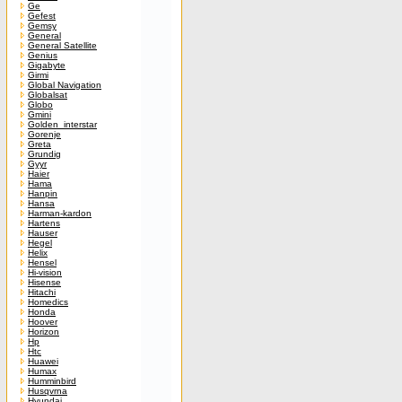
Ge
Gefest
Gemsy
General
General Satellite
Genius
Gigabyte
Girmi
Global Navigation
Globalsat
Globo
Gmini
Golden_interstar
Gorenje
Greta
Grundig
Gyyr
Haier
Hama
Hanpin
Hansa
Harman-kardon
Hartens
Hauser
Hegel
Helix
Hensel
Hi-vision
Hisense
Hitachi
Homedics
Honda
Hoover
Horizon
Hp
Htc
Huawei
Humax
Humminbird
Husqvrna
Hyundai