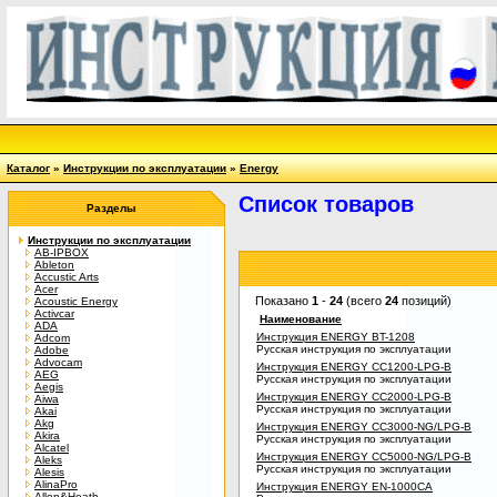
Каталог
»
Инструкции по эксплуатации
»
Energy
Список товаров
Разделы
Инструкции по эксплуатации
AB-IPBOX
Ableton
Accustic Arts
Acer
Показано
1
-
24
(всего
24
позиций)
Acoustic Energy
Activcar
Наименование
ADA
Инструкция ENERGY BT-1208
Adcom
Русская инструкция по эксплуатации
Adobe
Advocam
Инструкция ENERGY CC1200-LPG-B
AEG
Русская инструкция по эксплуатации
Aegis
Инструкция ENERGY CC2000-LPG-B
Aiwa
Русская инструкция по эксплуатации
Akai
Akg
Инструкция ENERGY CC3000-NG/LPG-B
Akira
Русская инструкция по эксплуатации
Alcatel
Инструкция ENERGY CC5000-NG/LPG-B
Aleks
Русская инструкция по эксплуатации
Alesis
AlinaPro
Инструкция ENERGY EN-1000CA
Allen&Heath