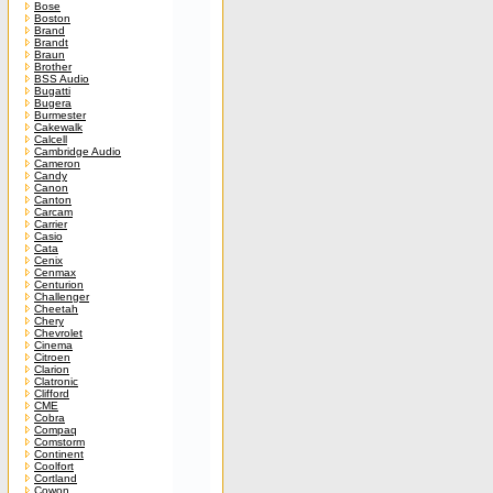
Bose
Boston
Brand
Brandt
Braun
Brother
BSS Audio
Bugatti
Bugera
Burmester
Cakewalk
Calcell
Cambridge Audio
Cameron
Candy
Canon
Canton
Carcam
Carrier
Casio
Cata
Cenix
Cenmax
Centurion
Challenger
Cheetah
Chery
Chevrolet
Cinema
Citroen
Clarion
Clatronic
Clifford
CME
Cobra
Compaq
Comstorm
Continent
Coolfort
Cortland
Cowon