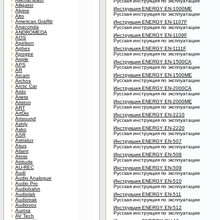
Русская инструкция по эксплуатации
Alligator
Инструкция ENERGY EN-1000ME
Alpine
Русская инструкция по эксплуатации
Alto
American Graffiti
Инструкция ENERGY EN-1107F
Anaconda
Русская инструкция по эксплуатации
ANDROMEDA
Инструкция ENERGY EN-1109F
AOS
Русская инструкция по эксплуатации
Apelson
Aphex
Инструкция ENERGY EN-1111F
Apogee
Русская инструкция по эксплуатации
Apple
Инструкция ENERGY EN-1500CA
APS
Русская инструкция по эксплуатации
AR
Инструкция ENERGY EN-1500ME
Arcam
Русская инструкция по эксплуатации
Archos
Arctic Cat
Инструкция ENERGY EN-2000CA
Ardo
Русская инструкция по эксплуатации
Ariete
Инструкция ENERGY EN-2000ME
Ariston
Русская инструкция по эксплуатации
ART
ArtDio
Инструкция ENERGY EN-2210
Artsound
Русская инструкция по эксплуатации
Ashly
Инструкция ENERGY EN-2220
Asko
Русская инструкция по эксплуатации
ASR
Astralux
Инструкция ENERGY EN-507
Asus
Русская инструкция по эксплуатации
Atlant
Инструкция ENERGY EN-508
Atmix
Русская инструкция по эксплуатации
Attitude
AU-REC
Инструкция ENERGY EN-509
Audi
Русская инструкция по эксплуатации
Audio Analogue
Инструкция ENERGY EN-510
Audio Pro
Русская инструкция по эксплуатации
Audiobahn
Audiolab
Инструкция ENERGY EN-511
Audiotrak
Русская инструкция по эксплуатации
Audiovox
Инструкция ENERGY EN-512
Aurora
Русская инструкция по эксплуатации
AV Tech