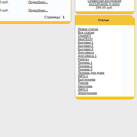
Сервисная инструкция
0 руб.
Подробнее...
ACCUPHASE P-300V
299.00 руб.
0 руб.
Подробнее...
Страницы:
1
Статьи
Новые статьи
Все статьи
ChatGPT
NewTECH
Бытовая 1
Бытовая 2
Бытовая 3
Для офиса
Для офиса 1
Ремтех
Техника 1
Техника 2
Техника 3
Техника для дома
INFO-1
Быттехника
Туризм
Автотема
INFO-2
Электроника