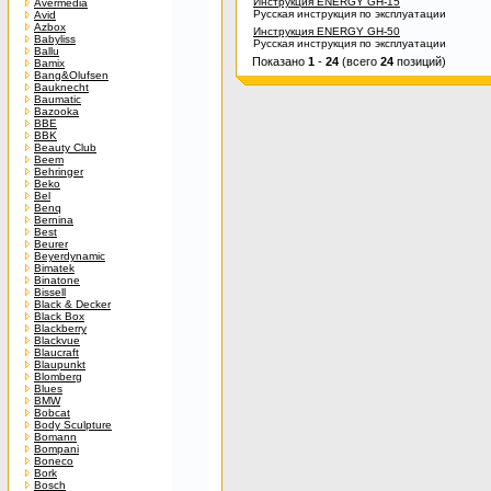
Инструкция ENERGY GH-15
Avermedia
Русская инструкция по эксплуатации
Avid
Azbox
Инструкция ENERGY GH-50
Babyliss
Русская инструкция по эксплуатации
Ballu
Показано
1
-
24
(всего
24
позиций)
Bamix
Bang&Olufsen
Bauknecht
Baumatic
Bazooka
BBE
BBK
Beauty Club
Beem
Behringer
Beko
Bel
Benq
Bernina
Best
Beurer
Beyerdynamic
Bimatek
Binatone
Bissell
Black & Decker
Black Box
Blackberry
Blackvue
Blaucraft
Blaupunkt
Blomberg
Blues
BMW
Bobcat
Body Sculpture
Bomann
Bompani
Boneco
Bork
Bosch