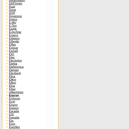
Dreamvision
DSPXmini
Dual
Dune
DVR
Dynatone
Dyson
E-MU
E-Ten
Eagle
EchoStar
Ectaco
Edisson
Effegibi
Effire
Egreat
Einhell
EIO
Elac
Electrolux
Elekta
Elektronica
Elemax
Elenberg
Elica
Elikor
Ellion
Elna
Eltax
eMachines
Energy
Enforcer
Engl
Epson
Erisson
Escada
ESI
Espada
Eta
Eton
Euroflex