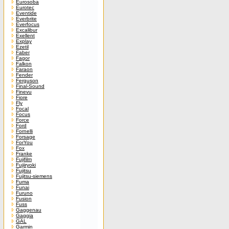
Eurosoba
Eurotec
Eventide
Everbrite
Everfocus
Excalibur
Exellent
Explay
Ezetil
Faber
Fagor
Falkon
Faraon
Fender
Ferguson
Final-Sound
Finevu
Fiore
Fly
Focal
Focus
Force
Ford
Fornelli
Forsage
ForYou
Fox
Franke
Fujifilm
Fujiiryoki
Fujitsu
Fujitsu-siemens
Fuma
Funai
Furuno
Fusion
Fuss
Gaggenau
Gaggia
GAL
Garmin