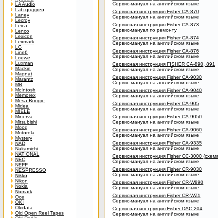
Сервис-мануал на английском языке
LA Audio
Lab.gruppen
Сервисная инструкция Fisher CA-870
Laney
Сервис-мануал на английском языке
Lecroy
Сервисная инструкция Fisher CA-873
Leica
Сервис-мануал по ремонту
Lenco
Lexicon
Сервисная инструкция Fisher CA-874
Lexmark
Сервис-мануал на английском языке
LG
Сервисная инструкция Fisher CA-876
Line6
Сервис-мануал на английском языке
Loewe
Luxman
Сервисная инструкция FISHER CA-890, 891
Mackie
Сервис-мануал на английском языке
Magnat
Сервисная инструкция Fisher CA-9030
Marantz
Сервис-мануал на английском языке
MB
McIntosh
Сервисная инструкция Fisher CA-9040
Memorex
Сервис-мануал на английском языке
Mesa Boogie
Сервисная инструкция Fisher CA-905
Midea
Сервис-мануал на английском языке
MIELE
Minerva
Сервисная инструкция Fisher CA-9050
Mitsubishi
Сервис-мануал на английском языке
Moog
Сервисная инструкция Fisher CA-9060
Motorola
Сервис-мануал на английском языке
Mystery
Сервисная инструкция Fisher CA-9335
NAD
Сервис-мануал на английском языке
Nakamichi
NATIONAL
Сервисная инструкция Fisher CC-3000 (схема
NEC
Сервис-мануал на английском языке
NEFF
Сервисная инструкция Fisher CR-9030
NESPRESSO
Сервис-мануал на английском языке
Nikko
Nikon
Сервисная инструкция Fisher CR-W890
Nokia
Сервис-мануал на английском языке
Numark
Сервисная инструкция Fisher CR-WZ1
Oce
Сервис-мануал на английском языке
OKI
Okidata
Сервисная инструкция Fisher DAC-204
Old Open Reel Tapes
Сервис-мануал на английском языке