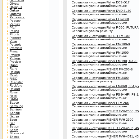
Old Radio
Сервисная инструкция Fisher DCS-G17
Olivetti
Сервис-мануал на английском языке
Olympus
Onkyo
Сервисная инструкция Fisher DVD-SL30
Optoma
Сервис-мануал на английском языке
Panasonic
Сервисная инструкция Fisher EQ-9060
Peavey
Сервис-мануал на английском языке
Pentax
Pfaff
Сервисная инструкция Fisher F-590, FUTURA
Philips
Сервис-мануал по ремонту
Phonic
Сервисная инструкция FISHER FM-100
Pioneer
Сервис-мануал на английском языке
Polar
Сервисная инструкция Fisher FM-100-B
Polaroid
Сервис-мануал на английском языке
Premiera
Prima
Сервисная инструкция Fisher FM-1000
Privileg
Сервис-мануал на английском языке
Prology
Сервисная инструкция Fisher FM-190, X-190
Proview
Сервис-мануал на английском языке
Quad
Rane
Сервисная инструкция FISHER FM-200-B
Reloop
Сервис-мануал на английском языке
Ricoh
Сервисная инструкция Fisher FM-2400
RISO
Сервис-мануал по ремонту
Roadstar
Rockford
Сервисная инструкция Fisher FM-860, 864 (с
Roland
Сервис-мануал на английском языке
Rolsen
Сервисная инструкция Fisher FS-94HFI, FS-
Rotel
Сервис-мануал на английском языке
SABA
Saeco
Сервисная инструкция Fisher FTM-266
Samsung
Сервис-мануал на английском языке
Samtron
Сервисная инструкция FISHER FVH-2506, 2
Sansui
Сервис-мануал на английском языке
Sanyo
Scott
Сервисная инструкция FISHER FVH-2509
Seg
Сервис-мануал на английском языке
Setton
Сервисная инструкция FISHER FVH-4506, 45
Sharp
Сервис-мануал на английском языке
Sherwood
Сервисная инструкция FISHER FVH-4511, 45
Shinco