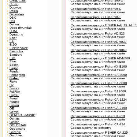
Сервисная инструкция Fisher 800-C
Crest Audio
Сервис-мануал на английском языке
Crown
Daewoo
Сервисная инструкция Fisher 90-C
Daikin
Сервис-мануал на английском языке
Datavideo
Сервисная инструкция Fisher 90-T
DBX
Сервис-мануал на английском языке
Dell
Denon
Сервисная инструкция FISHER A-9, 19, AL
Depo (Hyundai)
Сервис-мануал на английском языке
DUAL
Сервисная инструкция Fisher AD-823
Dynatone
Сервис-мануал на английском языке
Ecler
Eiki
Сервисная инструкция Fisher AD-9030
EIZO
Сервис-мануал на английском языке
Electro-Voice
Сервисная инструкция Fisher AD-9060
Electrolux
Сервис-мануал на английском языке
Elenberg
Elite
Сервисная инструкция FISHER AD-M700
Eltax
Сервис-мануал на английском языке
Epson
Сервисная инструкция Fisher AX-E100
Fagor
Сервис-мануал на английском языке
Fender
Ferrograph
Сервисная инструкция Fisher BA-3000
Fisher
Сервис-мануал на английском языке
Fluke
Сервисная инструкция Fisher BA-6000
Fly
Сервис-мануал на английском языке
Fostex
Сервисная инструкция Fisher BA9000
FujiFilm
Сервис-мануал на английском языке
Fujitsu
Funai
Сервисная инструкция Fisher CA-1224
Furuno
Сервис-мануал на английском языке
Fusion
Сервисная инструкция Fisher CA-2100
GE
Сервис-мануал на английском языке
Gemini
GENERAL-MUSIC
Сервисная инструкция Fisher CA-223
Genius
Сервис-мануал на английском языке
Gibson
Сервисная инструкция Fisher CA-224
GOLDSTAR
Сервис-мануал по ремонту
Goodmans
Gorenje
Сервисная инструкция FISHER CA-225
Graphtec
Сервис-мануал на английском языке