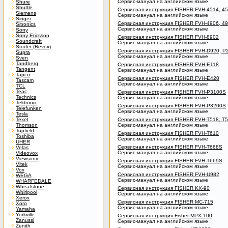
Сервис-мануал на английском языке
Shure
Shuttle
Сервисная инструкция FISHER FVH-4514, 45
Siemens
Сервис-мануал на английском языке
Singer
Сервисная инструкция FISHER FVH-4906, 4
Sitronics
Сервис-мануал на английском языке
Sony
Sony Ericsson
Сервисная инструкция FISHER FVH-8902
Soundcraft
Сервис-мануал на английском языке
Studer (Revox)
Сервисная инструкция FISHER FVH-D920, P
Supra
Сервис-мануал на английском языке
Sven
Tandberg
Сервисная инструкция FISHER FVH-E118
Tangent
Сервис-мануал на английском языке
Tapco
Сервисная инструкция FISHER FVH-E420
Tascam
Сервис-мануал на английском языке
TCL
Teac
Сервисная инструкция FISHER FVH-P3100S
Technics
Сервис-мануал на английском языке
Tektronix
Сервисная инструкция FISHER FVH-P3200S
Telefunken
Сервис-мануал на английском языке
Tesla
Texet
Сервисная инструкция FISHER FVH-T518, T
Thomson
Сервис-мануал на английском языке
Topfield
Сервисная инструкция FISHER FVH-T610
Toshiba
Сервис-мануал на английском языке
UHER
Сервисная инструкция FISHER FVH-T668S
Velas
Сервис-мануал на английском языке
Videovox
Viewsonic
Сервисная инструкция FISHER FVH-T669S
Vitek
Сервис-мануал на английском языке
Vox
Сервисная инструкция FISHER FVH-U982
WEGA
Сервис-мануал на английском языке
WHARFEDALE
Wheatstone
Сервисная инструкция FISHER KX-90
Whirlpool
Сервис-мануал на английском языке
Xerox
Сервисная инструкция FISHER MC-715
Xoro
Сервис-мануал на английском языке
Yamaha
Yorkville
Сервисная инструкция Fisher MPX-100
Zanussi
Сервис-мануал на английском языке
Zenith