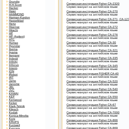
Grundig
Сервисная инструкция Fisher CA-2320
H.H.Scott
Сервис-мануал на английском языке
Hacker
Haier
Сервисная инструкция Fisher CA-270
HAMMOND
Сервис-мануал на английском языке
Harman-Kardon
Сервисная инструкция Fisher CA-271, CA-12
Hasselblad
Сервис-мануал на английском языке
Hertz
Hisense
Сервисная инструкция Fisher CA-272
Hitachi
Сервис-мануал на английском языке
HP
Сервисная инструкция Fisher CA-276
HP (Agilent)
Сервис-мануал на английском языке
HTC
Сервисная инструкция Fisher CA-30
Humax
Сервис-мануал на английском языке
Hyundai
Iberna
Сервисная инструкция Fisher CA-321
Iiyama
Сервис-мануал на английском языке
Ikegami
Сервисная инструкция Fisher CA-335
Indesit
Сервис-мануал на английском языке
Infinity
Infocus
Сервисная инструкция Fisher CA-345
Interm
Сервис-мануал на английском языке
ION
Сервисная инструкция FISHER CA-40
iRobot
Сервис-мануал на английском языке
IRT
Jamo
Сервисная инструкция Fisher CA-520
Janome
Сервис-мануал на английском языке
JBL
Сервисная инструкция Fisher CA-540
JVC
Сервис-мануал на английском языке
KAWAI
KEF
Сервисная инструкция Fisher CA-550
Kenwood
Сервис-мануал на английском языке
Kicker
Сервисная инструкция Fisher CA-67
Klark-Teknik
Сервис-мануал на английском языке
Klipsch
Kodak
Сервисная инструкция Fisher CA-7000
Konica-Minolta
Сервис-мануал на английском языке
Korg
Сервисная инструкция Fisher CA-866
KRUPS
Сервис-мануал на английском языке
Kurzweil
Сервисная инструкция Fisher CA-869
Kyocera