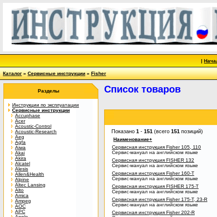
|
Нача
Каталог
»
Сервисные инструкции
»
Fisher
Список товаров
Разделы
Инструкции по эксплуатации
Сервисные инструкции
Accuphase
Acer
Acoustic-Control
Показано
1
-
151
(всего
151
позиций)
Acoustic-Research
Aeg
Наименование+
Agfa
Сервисная инструкция Fisher 105, 110
Aiwa
Сервис-мануал на английском языке
Akai
Akira
Сервисная инструкция FISHER 132
Alcatel
Сервис-мануал на английском языке
Alesis
Сервисная инструкция Fisher 160-T
Allen&Health
Сервис-мануал на английском языке
Alpine
Altec Lansing
Сервисная инструкция FISHER 175-T
Alto
Сервис-мануал на английском языке
Amica
Сервисная инструкция Fisher 175-T, 23-R
Ampeg
Сервис-мануал на английском языке
AOC
APC
Сервисная инструкция Fisher 202-R
Apple