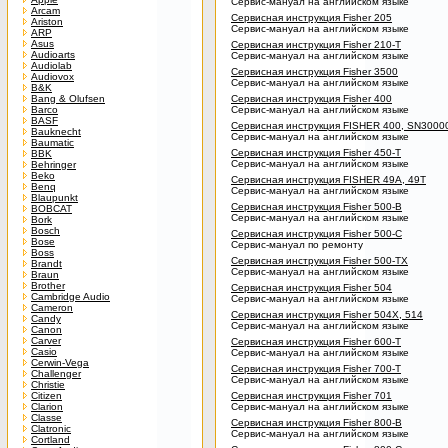
Сервис-мануал на английском языке
Arcam
Сервисная инструкция Fisher 205
Ariston
Сервис-мануал на английском языке
ARP
Asus
Сервисная инструкция Fisher 210-T
Audioarts
Сервис-мануал на английском языке
Audiolab
Сервисная инструкция Fisher 3500
Audiovox
Сервис-мануал на английском языке
B&K
Bang & Olufsen
Сервисная инструкция Fisher 400
Barco
Сервис-мануал на английском языке
BASF
Сервисная инструкция FISHER 400, SN3000
Bauknecht
Сервис-мануал на английском языке
Baumatic
Сервисная инструкция Fisher 450-T
BBK
Сервис-мануал на английском языке
Behringer
Beko
Сервисная инструкция FISHER 49A, 49T
Benq
Сервис-мануал на английском языке
Blaupunkt
Сервисная инструкция Fisher 500-B
BOBCAT
Сервис-мануал на английском языке
Bork
Bosch
Сервисная инструкция Fisher 500-C
Bose
Сервис-мануал по ремонту
Boss
Сервисная инструкция Fisher 500-TX
Brandt
Сервис-мануал на английском языке
Braun
Brother
Сервисная инструкция Fisher 504
Cambridge Audio
Сервис-мануал на английском языке
Cameron
Сервисная инструкция Fisher 504X, 514
Candy
Сервис-мануал на английском языке
Canon
Carver
Сервисная инструкция Fisher 600-T
Casio
Сервис-мануал на английском языке
Cerwin-Vega
Сервисная инструкция Fisher 700-T
Challenger
Сервис-мануал на английском языке
Christie
Citizen
Сервисная инструкция Fisher 701
Clarion
Сервис-мануал на английском языке
Classe
Сервисная инструкция Fisher 800-B
Clatronic
Сервис-мануал на английском языке
Cortland