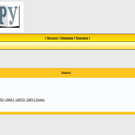
|
Начало
|
Новинки
|
Корзина
|
Daikin
WAD, UWAJ, UWYD, UWYJ Series