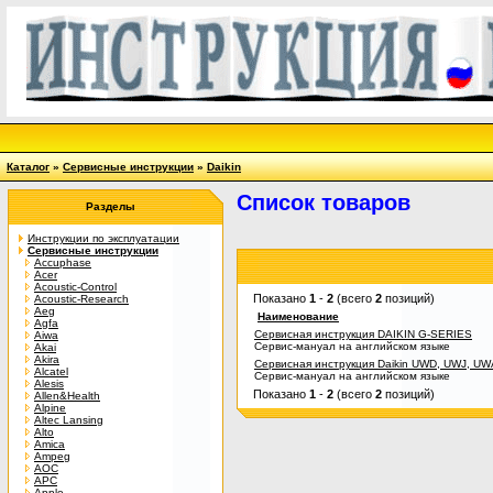
Каталог
»
Сервисные инструкции
»
Daikin
Список товаров
Разделы
Инструкции по эксплуатации
Сервисные инструкции
Accuphase
Acer
Acoustic-Control
Показано
1
-
2
(всего
2
позиций)
Acoustic-Research
Aeg
Наименование
Agfa
Сервисная инструкция DAIKIN G-SERIES
Aiwa
Сервис-мануал на английском языке
Akai
Akira
Сервисная инструкция Daikin UWD, UWJ, U
Alcatel
Сервис-мануал на английском языке
Alesis
Показано
1
-
2
(всего
2
позиций)
Allen&Health
Alpine
Altec Lansing
Alto
Amica
Ampeg
AOC
APC
Apple