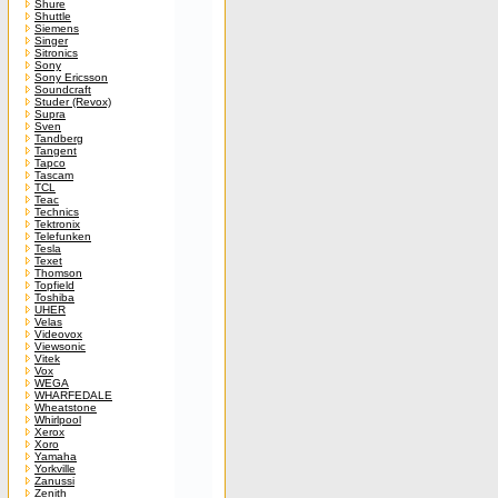
Shure
Shuttle
Siemens
Singer
Sitronics
Sony
Sony Ericsson
Soundcraft
Studer (Revox)
Supra
Sven
Tandberg
Tangent
Tapco
Tascam
TCL
Teac
Technics
Tektronix
Telefunken
Tesla
Texet
Thomson
Topfield
Toshiba
UHER
Velas
Videovox
Viewsonic
Vitek
Vox
WEGA
WHARFEDALE
Wheatstone
Whirlpool
Xerox
Xoro
Yamaha
Yorkville
Zanussi
Zenith