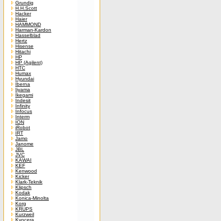
Grundig
H.H.Scott
Hacker
Haier
HAMMOND
Harman-Kardon
Hasselblad
Hertz
Hisense
Hitachi
HP
HP (Agilent)
HTC
Humax
Hyundai
Iberna
Iiyama
Ikegami
Indesit
Infinity
Infocus
Interm
ION
iRobot
IRT
Jamo
Janome
JBL
JVC
KAWAI
KEF
Kenwood
Kicker
Klark-Teknik
Klipsch
Kodak
Konica-Minolta
Korg
KRUPS
Kurzweil
Kyocera