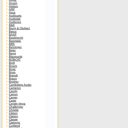
Arcam
Ariston
ARP
Asus
Audioarts
Audiolab
Audiovox
B&K
Bang & Olufsen
Barco
BASF
Bauknecht
Baumatic
BBK
Behringer
Beko
Benq
Blaupunkt
BOBCAT
Bork
Bosch
Bose
Boss
Brandt
Braun
Brother
Cambridge Audio
Cameron
Candy
Canon
Carver
Casio
Cerwin-Vega
Challenger
Christie
Citizen
Clarion
Classe
Clatronic
Cortland