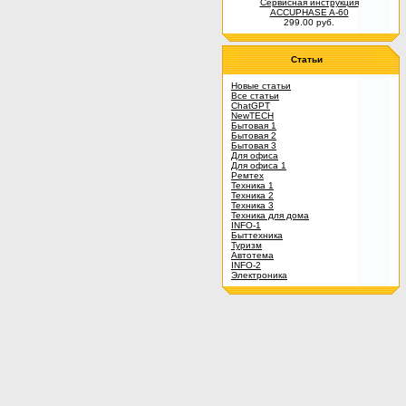
Сервисная инструкция
ACCUPHASE A-60
299.00 руб.
Статьи
Новые статьи
Все статьи
ChatGPT
NewTECH
Бытовая 1
Бытовая 2
Бытовая 3
Для офиса
Для офиса 1
Ремтех
Техника 1
Техника 2
Техника 3
Техника для дома
INFO-1
Быттехника
Туризм
Автотема
INFO-2
Электроника