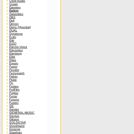
Crest Audio
Crown
Daewoo
Daikin
Datavideo
DBX
Dell
Denon
Depo (Hyundai)
DUAL
Dynatone
Ecler
Eiki
EIZO
Electro-Voice
Electrolux
Elenberg
Elite
Eltax
Epson
Fagor
Fender
Ferrograph
Fisher
Fluke
Fly
Fostex
FujiFilm
Fujitsu
Funai
Furuno
Fusion
GE
Gemini
GENERAL-MUSIC
Genius
Gibson
GOLDSTAR
Goodmans
Gorenje
Graphtec