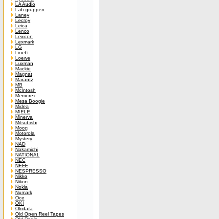
LA Audio
Lab.gruppen
Laney
Lecroy
Leica
Lenco
Lexicon
Lexmark
LG
Line6
Loewe
Luxman
Mackie
Magnat
Marantz
MB
McIntosh
Memorex
Mesa Boogie
Midea
MIELE
Minerva
Mitsubishi
Moog
Motorola
Mystery
NAD
Nakamichi
NATIONAL
NEC
NEFF
NESPRESSO
Nikko
Nikon
Nokia
Numark
Oce
OKI
Okidata
Old Open Reel Tapes