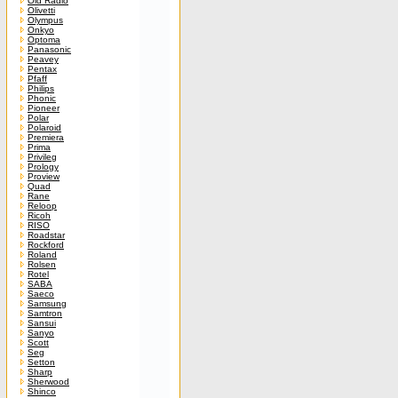
Old Radio
Olivetti
Olympus
Onkyo
Optoma
Panasonic
Peavey
Pentax
Pfaff
Philips
Phonic
Pioneer
Polar
Polaroid
Premiera
Prima
Privileg
Prology
Proview
Quad
Rane
Reloop
Ricoh
RISO
Roadstar
Rockford
Roland
Rolsen
Rotel
SABA
Saeco
Samsung
Samtron
Sansui
Sanyo
Scott
Seg
Setton
Sharp
Sherwood
Shinco