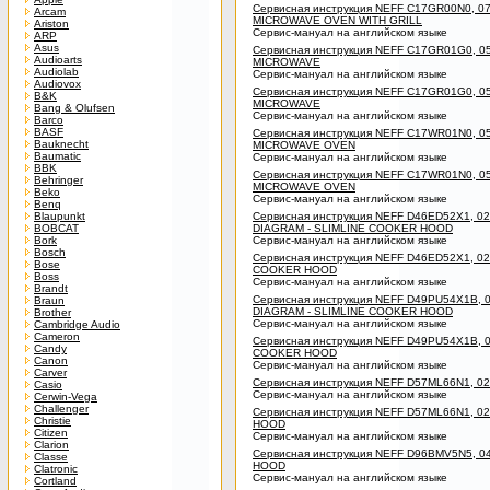
Сервисная инструкция NEFF C17GR00N0, 07
Arcam
MICROWAVE OVEN WITH GRILL
Ariston
Сервис-мануал на английском языке
ARP
Asus
Сервисная инструкция NEFF C17GR01G0, 05
Audioarts
MICROWAVE
Audiolab
Сервис-мануал на английском языке
Audiovox
Сервисная инструкция NEFF C17GR01G0, 05
B&K
MICROWAVE
Bang & Olufsen
Сервис-мануал на английском языке
Barco
BASF
Сервисная инструкция NEFF C17WR01N0, 05
Bauknecht
MICROWAVE OVEN
Baumatic
Сервис-мануал на английском языке
BBK
Сервисная инструкция NEFF C17WR01N0, 05
Behringer
MICROWAVE OVEN
Beko
Сервис-мануал на английском языке
Benq
Blaupunkt
Сервисная инструкция NEFF D46ED52X1, 
BOBCAT
DIAGRAM - SLIMLINE COOKER HOOD
Bork
Сервис-мануал на английском языке
Bosch
Сервисная инструкция NEFF D46ED52X1, 02
Bose
COOKER HOOD
Boss
Сервис-мануал на английском языке
Brandt
Сервисная инструкция NEFF D49PU54X1B,
Braun
DIAGRAM - SLIMLINE COOKER HOOD
Brother
Сервис-мануал на английском языке
Cambridge Audio
Cameron
Сервисная инструкция NEFF D49PU54X1B, 0
Candy
COOKER HOOD
Canon
Сервис-мануал на английском языке
Carver
Сервисная инструкция NEFF D57ML66N1, 0
Casio
Сервис-мануал на английском языке
Cerwin-Vega
Challenger
Сервисная инструкция NEFF D57ML66N1, 0
Christie
HOOD
Citizen
Сервис-мануал на английском языке
Clarion
Сервисная инструкция NEFF D96BMV5N5, 0
Classe
HOOD
Clatronic
Сервис-мануал на английском языке
Cortland