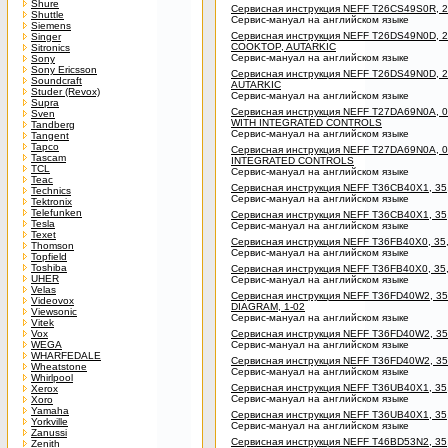
Shure
Сервисная инструкция NEFF T26CS49S0R, 
Shuttle
Сервис-мануал на английском языке
Siemens
Сервисная инструкция NEFF T26DS49N0D, 
Singer
COOKTOP, AUTARKIC
Sitronics
Сервис-мануал на английском языке
Sony
Sony Ericsson
Сервисная инструкция NEFF T26DS49N0D, 
Soundcraft
AUTARKIC
Studer (Revox)
Сервис-мануал на английском языке
Supra
Сервисная инструкция NEFF T27DA69N0A, 
Sven
WITH INTEGRATED CONTROLS
Tandberg
Сервис-мануал на английском языке
Tangent
Tapco
Сервисная инструкция NEFF T27DA69N0A, 
Tascam
INTEGRATED CONTROLS
TCL
Сервис-мануал на английском языке
Teac
Сервисная инструкция NEFF T36CB40X1, 3
Technics
Сервис-мануал на английском языке
Tektronix
Telefunken
Сервисная инструкция NEFF T36CB40X1, 3
Tesla
Сервис-мануал на английском языке
Texet
Сервисная инструкция NEFF T36FB40X0, 3
Thomson
Сервис-мануал на английском языке
Topfield
Toshiba
Сервисная инструкция NEFF T36FB40X0, 3
UHER
Сервис-мануал на английском языке
Velas
Сервисная инструкция NEFF T36FD40W2, 3
Videovox
DIAGRAM, 1-02
Viewsonic
Сервис-мануал на английском языке
Vitek
Vox
Сервисная инструкция NEFF T36FD40W2, 3
WEGA
Сервис-мануал на английском языке
WHARFEDALE
Сервисная инструкция NEFF T36FD40W2, 3
Wheatstone
Сервис-мануал на английском языке
Whirlpool
Сервисная инструкция NEFF T36UB40X1, 3
Xerox
Сервис-мануал на английском языке
Xoro
Yamaha
Сервисная инструкция NEFF T36UB40X1, 3
Yorkville
Сервис-мануал на английском языке
Zanussi
Сервисная инструкция NEFF T46BD53N2, 35
Zenith