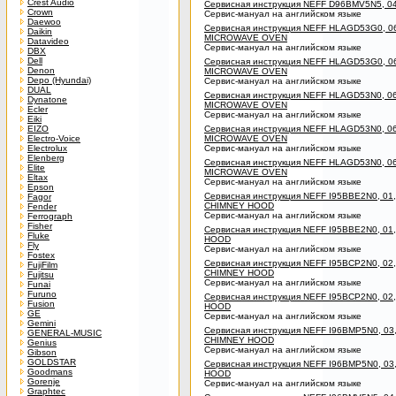
Crest Audio
Сервисная инструкция NEFF D96BMV5N5, 
Crown
Сервис-мануал на английском языке
Daewoo
Сервисная инструкция NEFF HLAGD53G0, 06
Daikin
MICROWAVE OVEN
Datavideo
Сервис-мануал на английском языке
DBX
Dell
Сервисная инструкция NEFF HLAGD53G0, 06
Denon
MICROWAVE OVEN
Depo (Hyundai)
Сервис-мануал на английском языке
DUAL
Сервисная инструкция NEFF HLAGD53N0, 06
Dynatone
MICROWAVE OVEN
Ecler
Сервис-мануал на английском языке
Eiki
EIZO
Сервисная инструкция NEFF HLAGD53N0, 06
Electro-Voice
MICROWAVE OVEN
Electrolux
Сервис-мануал на английском языке
Elenberg
Сервисная инструкция NEFF HLAGD53N0, 06
Elite
MICROWAVE OVEN
Eltax
Сервис-мануал на английском языке
Epson
Сервисная инструкция NEFF I95BBE2N0, 01
Fagor
CHIMNEY HOOD
Fender
Сервис-мануал на английском языке
Ferrograph
Fisher
Сервисная инструкция NEFF I95BBE2N0, 0
Fluke
HOOD
Fly
Сервис-мануал на английском языке
Fostex
Сервисная инструкция NEFF I95BCP2N0, 02
FujiFilm
CHIMNEY HOOD
Fujitsu
Сервис-мануал на английском языке
Funai
Furuno
Сервисная инструкция NEFF I95BCP2N0, 0
Fusion
HOOD
GE
Сервис-мануал на английском языке
Gemini
Сервисная инструкция NEFF I96BMP5N0, 03
GENERAL-MUSIC
CHIMNEY HOOD
Genius
Сервис-мануал на английском языке
Gibson
GOLDSTAR
Сервисная инструкция NEFF I96BMP5N0, 0
Goodmans
HOOD
Gorenje
Сервис-мануал на английском языке
Graphtec