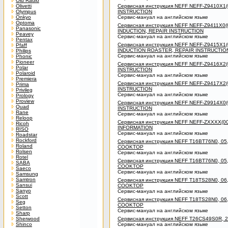
Old Radio
Olivetti
Сервисная инструкция NEFF NEFF-Z9410X1
Olympus
INSTRUCTION
Onkyo
Сервис-мануал на английском языке
Optoma
Сервисная инструкция NEFF NEFF-Z9411X0(
Panasonic
INDUCTION, REPAIR INSTRUCTION
Peavey
Сервис-мануал на английском языке
Pentax
Сервисная инструкция NEFF NEFF-Z9415X1
Pfaff
INDUCTION ROASTER, REPAIR INSTRUCTIO
Philips
Сервис-мануал на английском языке
Phonic
Pioneer
Сервисная инструкция NEFF NEFF-Z9416X2(
Polar
INSTRUCTION
Polaroid
Сервис-мануал на английском языке
Premiera
Сервисная инструкция NEFF NEFF-Z9417X2
Prima
INSTRUCTION
Privileg
Сервис-мануал на английском языке
Prology
Proview
Сервисная инструкция NEFF NEFF-Z9914X0
Quad
INSTRUCTION
Rane
Сервис-мануал на английском языке
Reloop
Сервисная инструкция NEFF NEFF-ZXXXX(0
Ricoh
INFORMATION
RISO
Сервис-мануал на английском языке
Roadstar
Rockford
Сервисная инструкция NEFF T16BT76N0, 05
Roland
COOKTOP
Rolsen
Сервис-мануал на английском языке
Rotel
Сервисная инструкция NEFF T16BT76N0, 05
SABA
COOKTOP
Saeco
Сервис-мануал на английском языке
Samsung
Samtron
Сервисная инструкция NEFF T18TS28N0, 06
Sansui
COOKTOP
Sanyo
Сервис-мануал на английском языке
Scott
Сервисная инструкция NEFF T18TS28N0, 06
Seg
COOKTOP
Setton
Сервис-мануал на английском языке
Sharp
Sherwood
Сервисная инструкция NEFF T26CS49S0R, 
Shinco
Сервис-мануал на английском языке