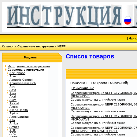
|
Нача
Каталог
»
Сервисные инструкции
»
NEFF
Список товаров
Разделы
Инструкции по эксплуатации
Сервисные инструкции
Accuphase
Acer
Acoustic-Control
Показано
1
-
145
(всего
145
позиций)
Acoustic-Research
Aeg
Наименование
Agfa
Сервисная инструкция NEFF C17GR00G0, 07
Aiwa
MICROWAVE
Akai
Сервис-мануал на английском языке
Akira
Alcatel
Сервисная инструкция NEFF C17GR00G0, 07
Alesis
MICROWAVE
Allen&Health
Сервис-мануал на английском языке
Alpine
Сервисная инструкция NEFF C17GR00G0, 07
Altec Lansing
MICROWAVE
Alto
Сервис-мануал на английском языке
Amica
Ampeg
Сервисная инструкция NEFF C17GR00N0, 07
AOC
MICROWAVE OVEN WITH GRILL
APC
Сервис-мануал на английском языке
Apple