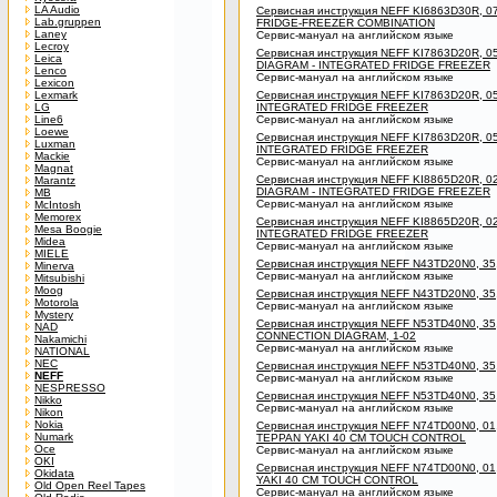
LA Audio
Сервисная инструкция NEFF KI6863D30R, 07
Lab.gruppen
FRIDGE-FREEZER COMBINATION
Laney
Сервис-мануал на английском языке
Lecroy
Сервисная инструкция NEFF KI7863D20R, 
Leica
DIAGRAM - INTEGRATED FRIDGE FREEZER
Lenco
Сервис-мануал на английском языке
Lexicon
Lexmark
Сервисная инструкция NEFF KI7863D20R, 0
LG
INTEGRATED FRIDGE FREEZER
Line6
Сервис-мануал на английском языке
Loewe
Сервисная инструкция NEFF KI7863D20R, 0
Luxman
INTEGRATED FRIDGE FREEZER
Mackie
Сервис-мануал на английском языке
Magnat
Сервисная инструкция NEFF KI8865D20R, 
Marantz
DIAGRAM - INTEGRATED FRIDGE FREEZER
MB
Сервис-мануал на английском языке
McIntosh
Memorex
Сервисная инструкция NEFF KI8865D20R, 0
Mesa Boogie
INTEGRATED FRIDGE FREEZER
Midea
Сервис-мануал на английском языке
MIELE
Сервисная инструкция NEFF N43TD20N0, 3
Minerva
Сервис-мануал на английском языке
Mitsubishi
Moog
Сервисная инструкция NEFF N43TD20N0, 3
Motorola
Сервис-мануал на английском языке
Mystery
Сервисная инструкция NEFF N53TD40N0, 3
NAD
CONNECTION DIAGRAM, 1-02
Nakamichi
Сервис-мануал на английском языке
NATIONAL
NEC
Сервисная инструкция NEFF N53TD40N0, 3
NEFF
Сервис-мануал на английском языке
NESPRESSO
Сервисная инструкция NEFF N53TD40N0, 3
Nikko
Сервис-мануал на английском языке
Nikon
Nokia
Сервисная инструкция NEFF N74TD00N0, 0
Numark
TEPPAN YAKI 40 CM TOUCH CONTROL
Oce
Сервис-мануал на английском языке
OKI
Сервисная инструкция NEFF N74TD00N0, 0
Okidata
YAKI 40 CM TOUCH CONTROL
Old Open Reel Tapes
Сервис-мануал на английском языке