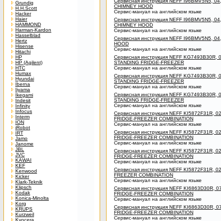
Сервисная инструкция NEFF I96BMV5N5, 04
Grundig
CHIMNEY HOOD
H.H.Scott
Сервис-мануал на английском языке
Hacker
Haier
Сервисная инструкция NEFF I96BMV5N5, 04
HAMMOND
CHIMNEY HOOD
Harman-Kardon
Сервис-мануал на английском языке
Hasselblad
Сервисная инструкция NEFF I96BMV5N5, 0
Hertz
HOOD
Hisense
Сервис-мануал на английском языке
Hitachi
HP
Сервисная инструкция NEFF KG7493B30R, 0
HP (Agilent)
STANDING FRIDGE-FREEZER
HTC
Сервис-мануал на английском языке
Humax
Сервисная инструкция NEFF KG7493B30R, 
Hyundai
STANDING FRIDGE-FREEZER
Iberna
Сервис-мануал на английском языке
Iiyama
Сервисная инструкция NEFF KG7493B30R, 0
Ikegami
STANDING FRIDGE-FREEZER
Indesit
Сервис-мануал на английском языке
Infinity
Infocus
Сервисная инструкция NEFF KI5872F31R, 0
Interm
FRIDGE-FREEZER COMBINATION
ION
Сервис-мануал на английском языке
iRobot
Сервисная инструкция NEFF KI5872F31R, 02
IRT
FRIDGE-FREEZER COMBINATION
Jamo
Сервис-мануал на английском языке
Janome
JBL
Сервисная инструкция NEFF KI5872F31R, 0
JVC
FRIDGE-FREEZER COMBINATION
KAWAI
Сервис-мануал на английском языке
KEF
Сервисная инструкция NEFF KI5872F31R, 02
Kenwood
FREEZER COMBINATION
Kicker
Сервис-мануал на английском языке
Klark-Teknik
Klipsch
Сервисная инструкция NEFF KI6863D30R, 0
Kodak
FRIDGE-FREEZER COMBINATION
Konica-Minolta
Сервис-мануал на английском языке
Korg
Сервисная инструкция NEFF KI6863D30R, 07
KRUPS
FRIDGE-FREEZER COMBINATION
Kurzweil
Сервис-мануал на английском языке
Kyocera