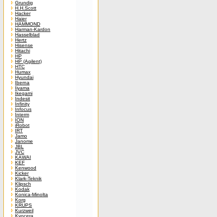
Grundig
H.H.Scott
Hacker
Haier
HAMMOND
Harman-Kardon
Hasselblad
Hertz
Hisense
Hitachi
HP
HP (Agilent)
HTC
Humax
Hyundai
Iberna
Iiyama
Ikegami
Indesit
Infinity
Infocus
Interm
ION
iRobot
IRT
Jamo
Janome
JBL
JVC
KAWAI
KEF
Kenwood
Kicker
Klark-Teknik
Klipsch
Kodak
Konica-Minolta
Korg
KRUPS
Kurzweil
Kyocera