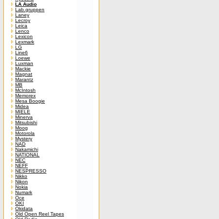
LA Audio
Lab.gruppen
Laney
Lecroy
Leica
Lenco
Lexicon
Lexmark
LG
Line6
Loewe
Luxman
Mackie
Magnat
Marantz
MB
McIntosh
Memorex
Mesa Boogie
Midea
MIELE
Minerva
Mitsubishi
Moog
Motorola
Mystery
NAD
Nakamichi
NATIONAL
NEC
NEFF
NESPRESSO
Nikko
Nikon
Nokia
Numark
Oce
OKI
Okidata
Old Open Reel Tapes