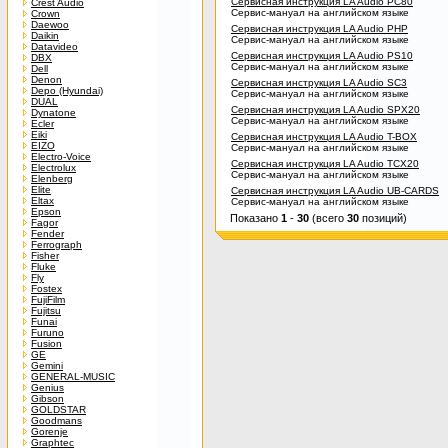
Сервисная инструкция LA Audio PC80
Crest Audio
Сервис-мануал на английском языке
Crown
Daewoo
Сервисная инструкция LA Audio PHP
Daikin
Сервис-мануал на английском языке
Datavideo
Сервисная инструкция LA Audio PS10
DBX
Сервис-мануал на английском языке
Dell
Denon
Сервисная инструкция LA Audio SC3
Depo (Hyundai)
Сервис-мануал на английском языке
DUAL
Сервисная инструкция LA Audio SPX20
Dynatone
Сервис-мануал на английском языке
Ecler
Eiki
Сервисная инструкция LA Audio T-BOX
EIZO
Сервис-мануал на английском языке
Electro-Voice
Сервисная инструкция LA Audio TCX20
Electrolux
Сервис-мануал на английском языке
Elenberg
Elite
Сервисная инструкция LA Audio UB-CARDS
Eltax
Сервис-мануал на английском языке
Epson
Показано
1
-
30
(всего
30
позиций)
Fagor
Fender
Ferrograph
Fisher
Fluke
Fly
Fostex
FujiFilm
Fujitsu
Funai
Furuno
Fusion
GE
Gemini
GENERAL-MUSIC
Genius
Gibson
GOLDSTAR
Goodmans
Gorenje
Graphtec