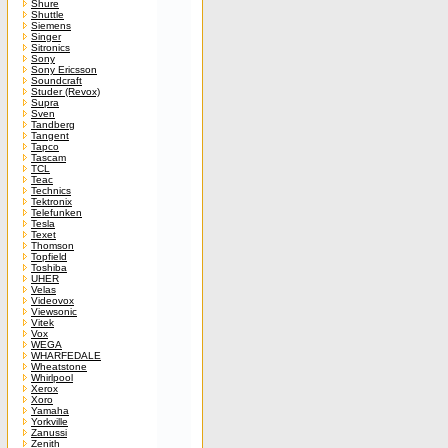
Shure
Shuttle
Siemens
Singer
Sitronics
Sony
Sony Ericsson
Soundcraft
Studer (Revox)
Supra
Sven
Tandberg
Tangent
Tapco
Tascam
TCL
Teac
Technics
Tektronix
Telefunken
Tesla
Texet
Thomson
Topfield
Toshiba
UHER
Velas
Videovox
Viewsonic
Vitek
Vox
WEGA
WHARFEDALE
Wheatstone
Whirlpool
Xerox
Xoro
Yamaha
Yorkville
Zanussi
Zenith