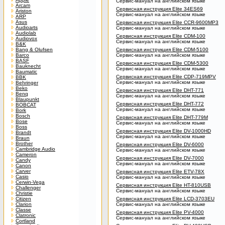
Сервис-мануал на английском языке
Arcam
Сервисная инструкция Elite 34ES69
Ariston
Сервис-мануал на английском языке
ARP
Asus
Сервисная инструкция Elite CCR-9600MP3
Audioarts
Сервис-мануал на английском языке
Audiolab
Сервисная инструкция Elite CDM-100
Audiovox
Сервис-мануал на английском языке
B&K
Bang & Olufsen
Сервисная инструкция Elite CDM-5100
Barco
Сервис-мануал на английском языке
BASF
Сервисная инструкция Elite CDM-5300
Bauknecht
Сервис-мануал на английском языке
Baumatic
Сервисная инструкция Elite CDP-719MPV
BBK
Сервис-мануал на английском языке
Behringer
Beko
Сервисная инструкция Elite DHT-771
Benq
Сервис-мануал на английском языке
Blaupunkt
Сервисная инструкция Elite DHT-772
BOBCAT
Сервис-мануал на английском языке
Bork
Bosch
Сервисная инструкция Elite DHT-779M
Bose
Сервис-мануал на английском языке
Boss
Сервисная инструкция Elite DV-1000HD
Brandt
Сервис-мануал на английском языке
Braun
Brother
Сервисная инструкция Elite DV-6000
Cambridge Audio
Сервис-мануал на английском языке
Cameron
Сервисная инструкция Elite DV-7000
Candy
Сервис-мануал на английском языке
Canon
Carver
Сервисная инструкция Elite ETV-78X
Casio
Сервис-мануал на английском языке
Cerwin-Vega
Сервисная инструкция Elite HT-810USB
Challenger
Сервис-мануал на английском языке
Christie
Citizen
Сервисная инструкция Elite LCD-3703EU
Clarion
Сервис-мануал на английском языке
Classe
Сервисная инструкция Elite PV-4000
Clatronic
Сервис-мануал на английском языке
Cortland