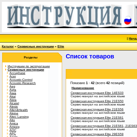
|
Нача
Каталог
»
Сервисные инструкции
»
Elite
Список товаров
Разделы
Инструкции по эксплуатации
Сервисные инструкции
Accuphase
Acer
Acoustic-Control
Показано
1
-
42
(всего
42
позиций)
Acoustic-Research
Aeg
Наименование
Agfa
Сервисная инструкция Elite 14ES33
Aiwa
Сервис-мануал на английском языке
Akai
Akira
Сервисная инструкция Elite 21ES50
Alcatel
Сервис-мануал на английском языке
Alesis
Сервисная инструкция Elite 21ES56
Allen&Health
Сервис-мануал на английском языке
Alpine
Altec Lansing
Сервисная инструкция Elite 21ES61
Alto
Сервис-мануал на английском языке
Amica
Сервисная инструкция Elite 21ES61, 21ES63
Ampeg
Сервис-мануал на английском языке
AOC
APC
Сервисная инструкция Elite 29ES59
Apple