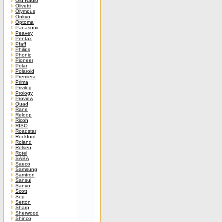
Old Radio
Olivetti
Olympus
Onkyo
Optoma
Panasonic
Peavey
Pentax
Pfaff
Philips
Phonic
Pioneer
Polar
Polaroid
Premiera
Prima
Privileg
Prology
Proview
Quad
Rane
Reloop
Ricoh
RISO
Roadstar
Rockford
Roland
Rolsen
Rotel
SABA
Saeco
Samsung
Samtron
Sansui
Sanyo
Scott
Seg
Setton
Sharp
Sherwood
Shinco