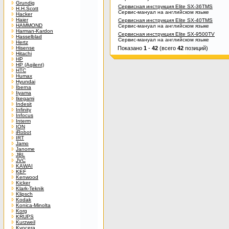
Grundig
Сервисная инструкция Elite SX-36TMS
H.H.Scott
Сервис-мануал на английском языке
Hacker
Haier
Сервисная инструкция Elite SX-40TMS
HAMMOND
Сервис-мануал на английском языке
Harman-Kardon
Сервисная инструкция Elite SX-9500TV
Hasselblad
Сервис-мануал на английском языке
Hertz
Hisense
Показано
1
-
42
(всего
42
позиций)
Hitachi
HP
HP (Agilent)
HTC
Humax
Hyundai
Iberna
Iiyama
Ikegami
Indesit
Infinity
Infocus
Interm
ION
iRobot
IRT
Jamo
Janome
JBL
JVC
KAWAI
KEF
Kenwood
Kicker
Klark-Teknik
Klipsch
Kodak
Konica-Minolta
Korg
KRUPS
Kurzweil
Kyocera