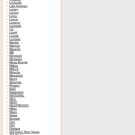
LA Audio
Lab.gruppen
Laney
Lecroy
Leica
Lenco
Lexicon
Lexmark
LG
Line6
Loewe
Luxman
Mackie
Magnat
Marantz
MB
McIntosh
Memorex
Mesa Boogie
Midea
MIELE
Minerva
Mitsubishi
Moog
Motorola
Mystery
NAD
Nakamichi
NATIONAL
NEC
NEFF
NESPRESSO
Nikko
Nikon
Nokia
Numark
Oce
OKI
Okidata
Old Open Reel Tapes