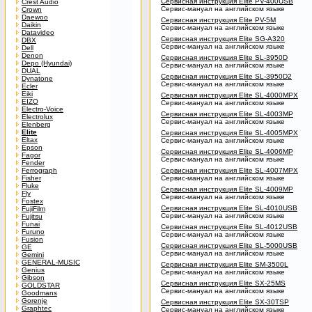
Сервисная инструкция Elite PV-400USB
Crest Audio
Сервис-мануал на английском языке
Crown
Daewoo
Сервисная инструкция Elite PV-5M
Daikin
Сервис-мануал на английском языке
Datavideo
Сервисная инструкция Elite SG-A320
DBX
Сервис-мануал на английском языке
Dell
Denon
Сервисная инструкция Elite SL-3950D
Depo (Hyundai)
Сервис-мануал на английском языке
DUAL
Сервисная инструкция Elite SL-3950D2
Dynatone
Сервис-мануал на английском языке
Ecler
Eiki
Сервисная инструкция Elite SL-4000MPX
EIZO
Сервис-мануал на английском языке
Electro-Voice
Сервисная инструкция Elite SL-4003MP
Electrolux
Сервис-мануал на английском языке
Elenberg
Elite
Сервисная инструкция Elite SL-4005MPX
Eltax
Сервис-мануал на английском языке
Epson
Сервисная инструкция Elite SL-4006MP
Fagor
Сервис-мануал на английском языке
Fender
Ferrograph
Сервисная инструкция Elite SL-4007MPX
Fisher
Сервис-мануал на английском языке
Fluke
Сервисная инструкция Elite SL-4009MP
Fly
Сервис-мануал на английском языке
Fostex
Сервисная инструкция Elite SL-4010USB
FujiFilm
Сервис-мануал на английском языке
Fujitsu
Funai
Сервисная инструкция Elite SL-4012USB
Furuno
Сервис-мануал на английском языке
Fusion
Сервисная инструкция Elite SL-5000USB
GE
Сервис-мануал на английском языке
Gemini
GENERAL-MUSIC
Сервисная инструкция Elite SM-3500L
Genius
Сервис-мануал на английском языке
Gibson
Сервисная инструкция Elite SX-25MS
GOLDSTAR
Сервис-мануал на английском языке
Goodmans
Gorenje
Сервисная инструкция Elite SX-30TSP
Graphtec
Сервис-мануал на английском языке