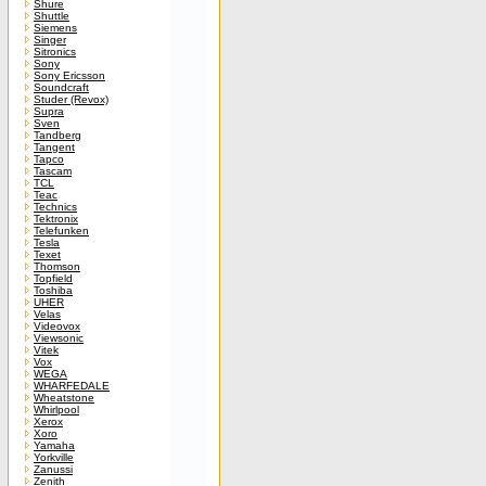
Shure
Shuttle
Siemens
Singer
Sitronics
Sony
Sony Ericsson
Soundcraft
Studer (Revox)
Supra
Sven
Tandberg
Tangent
Tapco
Tascam
TCL
Teac
Technics
Tektronix
Telefunken
Tesla
Texet
Thomson
Topfield
Toshiba
UHER
Velas
Videovox
Viewsonic
Vitek
Vox
WEGA
WHARFEDALE
Wheatstone
Whirlpool
Xerox
Xoro
Yamaha
Yorkville
Zanussi
Zenith