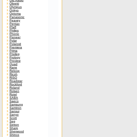
Old Radio
Olivetti
Olympus
Onkyo
Optoma
Panasonic
Peavey
Pentax
Pfaff
Philips
Phonic
Pioneer
Polar
Polaroid
Premiera
Prima
Privileg
Prology
Proview
Quad
Rane
Reloop
Ricoh
RISO
Roadstar
Rockford
Roland
Rolsen
Rotel
SABA
Saeco
Samsung
Samtron
Sansui
Sanyo
Scott
Seg
Setton
Sharp
Sherwood
Shinco