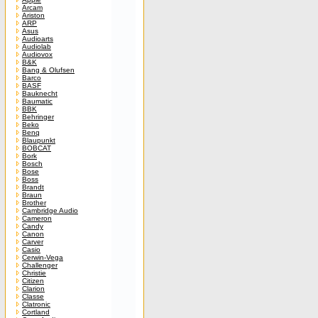
Arcam
Ariston
ARP
Asus
Audioarts
Audiolab
Audiovox
B&K
Bang & Olufsen
Barco
BASF
Bauknecht
Baumatic
BBK
Behringer
Beko
Benq
Blaupunkt
BOBCAT
Bork
Bosch
Bose
Boss
Brandt
Braun
Brother
Cambridge Audio
Cameron
Candy
Canon
Carver
Casio
Cerwin-Vega
Challenger
Christie
Citizen
Clarion
Classe
Clatronic
Cortland