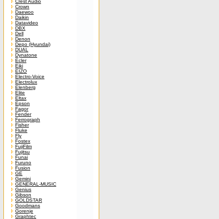
Crest Audio
Crown
Daewoo
Daikin
Datavideo
DBX
Dell
Denon
Depo (Hyundai)
DUAL
Dynatone
Ecler
Eiki
EIZO
Electro-Voice
Electrolux
Elenberg
Elite
Eltax
Epson
Fagor
Fender
Ferrograph
Fisher
Fluke
Fly
Fostex
FujiFilm
Fujitsu
Funai
Furuno
Fusion
GE
Gemini
GENERAL-MUSIC
Genius
Gibson
GOLDSTAR
Goodmans
Gorenje
Graphtec