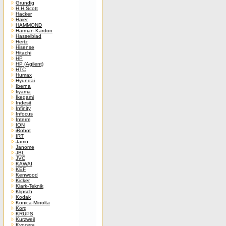
Grundig
H.H.Scott
Hacker
Haier
HAMMOND
Harman-Kardon
Hasselblad
Hertz
Hisense
Hitachi
HP
HP (Agilent)
HTC
Humax
Hyundai
Iberna
Iiyama
Ikegami
Indesit
Infinity
Infocus
Interm
ION
iRobot
IRT
Jamo
Janome
JBL
JVC
KAWAI
KEF
Kenwood
Kicker
Klark-Teknik
Klipsch
Kodak
Konica-Minolta
Korg
KRUPS
Kurzweil
Kyocera