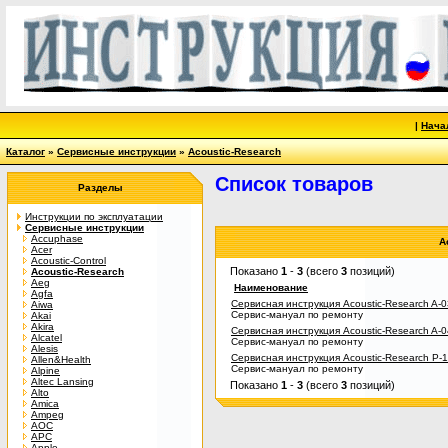
|
Нача
Каталог
»
Сервисные инструкции
»
Acoustic-Research
Список товаров
Разделы
Инструкции по эксплуатации
Сервисные инструкции
Accuphase
A
Acer
Acoustic-Control
Показано
1
-
3
(всего
3
позиций)
Acoustic-Research
Aeg
Наименование
Agfa
Сервисная инструкция Acoustic-Research A-0
Aiwa
Сервис-мануал по ремонту
Akai
Akira
Сервисная инструкция Acoustic-Research A-0
Alcatel
Сервис-мануал по ремонту
Alesis
Сервисная инструкция Acoustic-Research P-
Allen&Health
Сервис-мануал по ремонту
Alpine
Altec Lansing
Показано
1
-
3
(всего
3
позиций)
Alto
Amica
Ampeg
AOC
APC
Apple