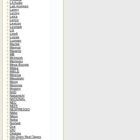
LA Audio
Lab.gruppen
Laney
Lecroy
Leica
Lenco
Lexicon
Lexmark
LG
Line6
Loewe
Luxman
Mackie
Magnat
Marantz
MB
McIntosh
Memorex
Mesa Boogie
Midea
MIELE
Minerva
Mitsubishi
Moog
Motorola
Mystery
NAD
Nakamichi
NATIONAL
NEC
NEFF
NESPRESSO
Nikko
Nikon
Nokia
Numark
Oce
OKI
Okidata
Old Open Reel Tapes