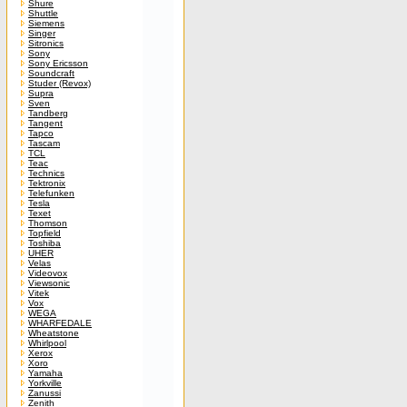
Shure
Shuttle
Siemens
Singer
Sitronics
Sony
Sony Ericsson
Soundcraft
Studer (Revox)
Supra
Sven
Tandberg
Tangent
Tapco
Tascam
TCL
Teac
Technics
Tektronix
Telefunken
Tesla
Texet
Thomson
Topfield
Toshiba
UHER
Velas
Videovox
Viewsonic
Vitek
Vox
WEGA
WHARFEDALE
Wheatstone
Whirlpool
Xerox
Xoro
Yamaha
Yorkville
Zanussi
Zenith