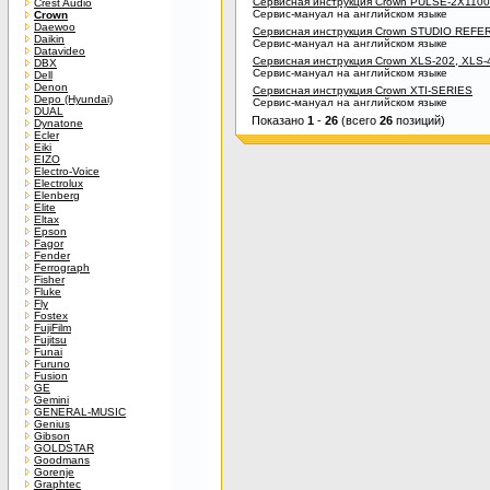
Сервисная инструкция Crown PULSE-2X1100
Crest Audio
Сервис-мануал на английском языке
Crown
Daewoo
Сервисная инструкция Crown STUDIO REFERE
Daikin
Сервис-мануал на английском языке
Datavideo
Сервисная инструкция Crown XLS-202, XLS-
DBX
Сервис-мануал на английском языке
Dell
Denon
Сервисная инструкция Crown XTI-SERIES
Depo (Hyundai)
Сервис-мануал на английском языке
DUAL
Показано
1
-
26
(всего
26
позиций)
Dynatone
Ecler
Eiki
EIZO
Electro-Voice
Electrolux
Elenberg
Elite
Eltax
Epson
Fagor
Fender
Ferrograph
Fisher
Fluke
Fly
Fostex
FujiFilm
Fujitsu
Funai
Furuno
Fusion
GE
Gemini
GENERAL-MUSIC
Genius
Gibson
GOLDSTAR
Goodmans
Gorenje
Graphtec