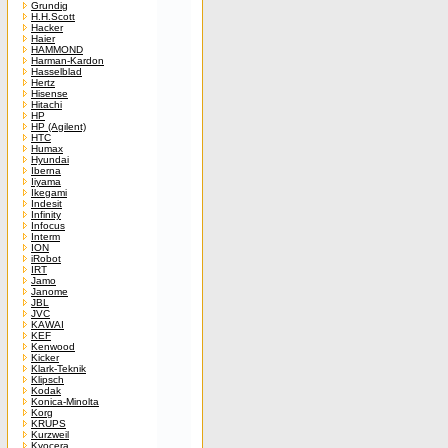
Grundig
H.H.Scott
Hacker
Haier
HAMMOND
Harman-Kardon
Hasselblad
Hertz
Hisense
Hitachi
HP
HP (Agilent)
HTC
Humax
Hyundai
Iberna
Iiyama
Ikegami
Indesit
Infinity
Infocus
Interm
ION
iRobot
IRT
Jamo
Janome
JBL
JVC
KAWAI
KEF
Kenwood
Kicker
Klark-Teknik
Klipsch
Kodak
Konica-Minolta
Korg
KRUPS
Kurzweil
Kyocera