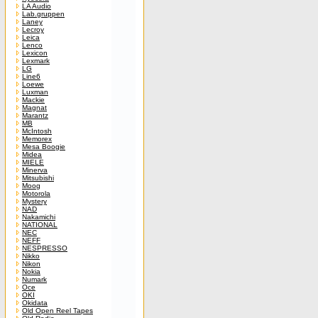
LA Audio
Lab.gruppen
Laney
Lecroy
Leica
Lenco
Lexicon
Lexmark
LG
Line6
Loewe
Luxman
Mackie
Magnat
Marantz
MB
McIntosh
Memorex
Mesa Boogie
Midea
MIELE
Minerva
Mitsubishi
Moog
Motorola
Mystery
NAD
Nakamichi
NATIONAL
NEC
NEFF
NESPRESSO
Nikko
Nikon
Nokia
Numark
Oce
OKI
Okidata
Old Open Reel Tapes