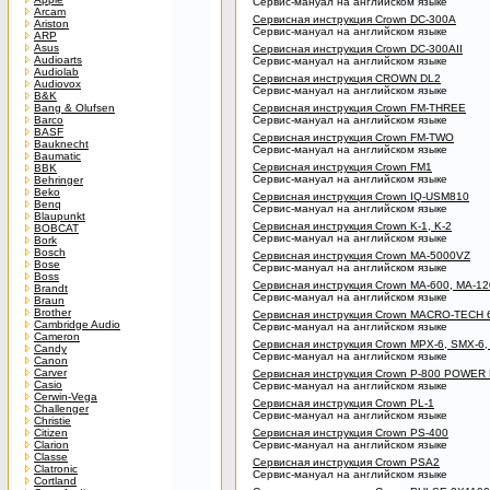
Сервис-мануал на английском языке
Arcam
Сервисная инструкция Crown DC-300A
Ariston
Сервис-мануал на английском языке
ARP
Asus
Сервисная инструкция Crown DC-300AII
Audioarts
Сервис-мануал на английском языке
Audiolab
Сервисная инструкция CROWN DL2
Audiovox
Сервис-мануал на английском языке
B&K
Bang & Olufsen
Сервисная инструкция Crown FM-THREE
Barco
Сервис-мануал на английском языке
BASF
Сервисная инструкция Crown FM-TWO
Bauknecht
Сервис-мануал на английском языке
Baumatic
Сервисная инструкция Crown FM1
BBK
Сервис-мануал на английском языке
Behringer
Beko
Сервисная инструкция Crown IQ-USM810
Benq
Сервис-мануал на английском языке
Blaupunkt
Сервисная инструкция Crown K-1, K-2
BOBCAT
Сервис-мануал на английском языке
Bork
Bosch
Сервисная инструкция Crown MA-5000VZ
Bose
Сервис-мануал на английском языке
Boss
Сервисная инструкция Crown MA-600, MA-12
Brandt
Сервис-мануал на английском языке
Braun
Brother
Сервисная инструкция Crown MACRO-TECH 6
Cambridge Audio
Сервис-мануал на английском языке
Cameron
Сервисная инструкция Crown MPX-6, SMX-6,
Candy
Сервис-мануал на английском языке
Canon
Carver
Сервисная инструкция Crown P-800 POWER
Casio
Сервис-мануал на английском языке
Cerwin-Vega
Сервисная инструкция Crown PL-1
Challenger
Сервис-мануал на английском языке
Christie
Citizen
Сервисная инструкция Crown PS-400
Clarion
Сервис-мануал на английском языке
Classe
Сервисная инструкция Crown PSA2
Clatronic
Сервис-мануал на английском языке
Cortland