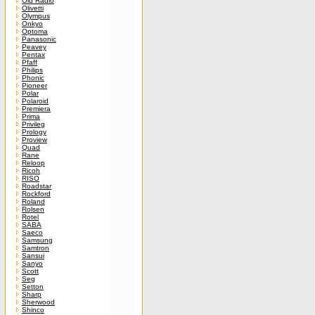
Old Radio
Olivetti
Olympus
Onkyo
Optoma
Panasonic
Peavey
Pentax
Pfaff
Philips
Phonic
Pioneer
Polar
Polaroid
Premiera
Prima
Privileg
Prology
Proview
Quad
Rane
Reloop
Ricoh
RISO
Roadstar
Rockford
Roland
Rolsen
Rotel
SABA
Saeco
Samsung
Samtron
Sansui
Sanyo
Scott
Seg
Setton
Sharp
Sherwood
Shinco