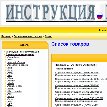
|
Нача
Каталог
»
Сервисные инструкции
»
Crown
Список товаров
Разделы
Инструкции по эксплуатации
Сервисные инструкции
Accuphase
Acer
Acoustic-Control
Показано
1
-
26
(всего
26
позиций)
Acoustic-Research
Aeg
Наименование
Agfa
Сервисная инструкция Crown CE-1000
Aiwa
Сервис-мануал на английском языке
Akai
Akira
Сервисная инструкция Crown CE-1000, CE-2
Alcatel
Сервис-мануал на английском языке
Alesis
Сервисная инструкция Crown CE-4000
Allen&Health
Сервис-мануал на английском языке
Alpine
Altec Lansing
Сервисная инструкция Crown CRC-9100F
Alto
Сервис-мануал на английском языке
Amica
Сервисная инструкция Crown CSC-9350M
Ampeg
Сервис-мануал на английском языке
AOC
APC
Сервисная инструкция CROWN D150A
Apple