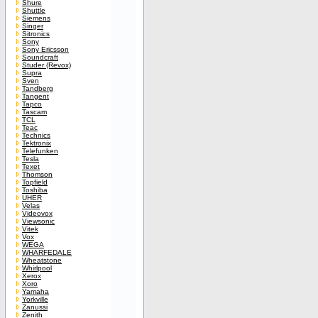
Shure
Shuttle
Siemens
Singer
Sitronics
Sony
Sony Ericsson
Soundcraft
Studer (Revox)
Supra
Sven
Tandberg
Tangent
Tapco
Tascam
TCL
Teac
Technics
Tektronix
Telefunken
Tesla
Texet
Thomson
Topfield
Toshiba
UHER
Velas
Videovox
Viewsonic
Vitek
Vox
WEGA
WHARFEDALE
Wheatstone
Whirlpool
Xerox
Xoro
Yamaha
Yorkville
Zanussi
Zenith