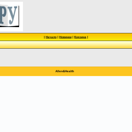
|
Начало
|
Новинки
|
Корзина
|
Allen&Health