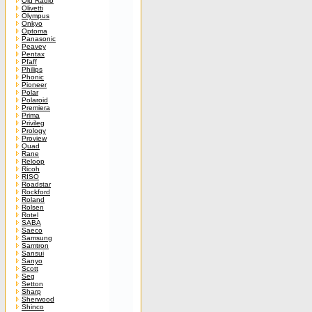
Old Radio
Olivetti
Olympus
Onkyo
Optoma
Panasonic
Peavey
Pentax
Pfaff
Philips
Phonic
Pioneer
Polar
Polaroid
Premiera
Prima
Privileg
Prology
Proview
Quad
Rane
Reloop
Ricoh
RISO
Roadstar
Rockford
Roland
Rolsen
Rotel
SABA
Saeco
Samsung
Samtron
Sansui
Sanyo
Scott
Seg
Setton
Sharp
Sherwood
Shinco