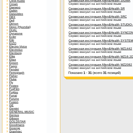
Сервисная инструкция Allen&Health SIGMA
Crest Audio
Сервис-мануал на английском языке
Crown
Daewoo
Сервисная инструкция Allen&Health SR
Daikin
Сервис-мануал на английском языке
Datavideo
Сервисная инструкция Allen&Health SRC
DBX
Сервис-мануал на английском языке
Dell
Denon
Сервисная инструкция Allen&Health STUDIO
Depo (Hyundai)
Сервис-мануал на английском языке
DUAL
Сервисная инструкция Allen&Health SYNCO
Dynatone
Сервис-мануал на английском языке
Ecler
Eiki
Сервисная инструкция Allen&Health SYSTEM
EIZO
Сервис-мануал на английском языке
Electro-Voice
Сервисная инструкция Allen&Health WZ1442
Electrolux
Сервис-мануал на английском языке
Elenberg
Elite
Сервисная инструкция Allen&Health WZ16.2
Eltax
Сервис-мануал на английском языке
Epson
Сервисная инструкция Allen&Health WZ2082
Fagor
Сервис-мануал на английском языке
Fender
Ferrograph
Показано
1
-
31
(всего
31
позиций)
Fisher
Fluke
Fly
Fostex
FujiFilm
Fujitsu
Funai
Furuno
Fusion
GE
Gemini
GENERAL-MUSIC
Genius
Gibson
GOLDSTAR
Goodmans
Gorenje
Graphtec