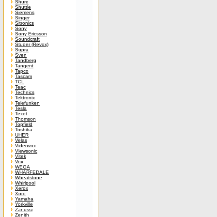
Shure
Shuttle
Siemens
Singer
Sitronics
Sony
Sony Ericsson
Soundcraft
Studer (Revox)
Supra
Sven
Tandberg
Tangent
Tapco
Tascam
TCL
Teac
Technics
Tektronix
Telefunken
Tesla
Texet
Thomson
Topfield
Toshiba
UHER
Velas
Videovox
Viewsonic
Vitek
Vox
WEGA
WHARFEDALE
Wheatstone
Whirlpool
Xerox
Xoro
Yamaha
Yorkville
Zanussi
Zenith