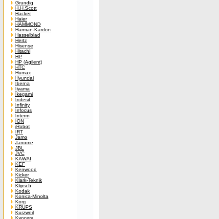
Grundig
H.H.Scott
Hacker
Haier
HAMMOND
Harman-Kardon
Hasselblad
Hertz
Hisense
Hitachi
HP
HP (Agilent)
HTC
Humax
Hyundai
Iberna
Iiyama
Ikegami
Indesit
Infinity
Infocus
Interm
ION
iRobot
IRT
Jamo
Janome
JBL
JVC
KAWAI
KEF
Kenwood
Kicker
Klark-Teknik
Klipsch
Kodak
Konica-Minolta
Korg
KRUPS
Kurzweil
Kyocera