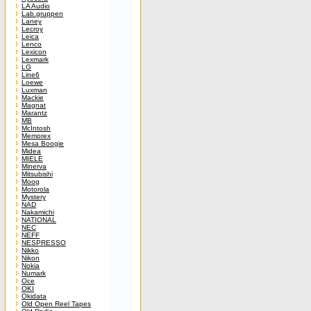
LA Audio
Lab.gruppen
Laney
Lecroy
Leica
Lenco
Lexicon
Lexmark
LG
Line6
Loewe
Luxman
Mackie
Magnat
Marantz
MB
McIntosh
Memorex
Mesa Boogie
Midea
MIELE
Minerva
Mitsubishi
Moog
Motorola
Mystery
NAD
Nakamichi
NATIONAL
NEC
NEFF
NESPRESSO
Nikko
Nikon
Nokia
Numark
Oce
OKI
Okidata
Old Open Reel Tapes