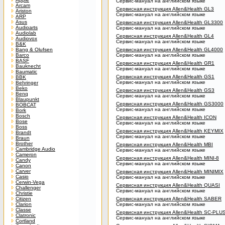
Сервис-мануал на английском языке
Arcam
Сервисная инструкция Allen&Health GL3
Ariston
Сервис-мануал на английском языке
ARP
Asus
Сервисная инструкция Allen&Health GL3300
Audioarts
Сервис-мануал на английском языке
Audiolab
Сервисная инструкция Allen&Health GL4
Audiovox
Сервис-мануал на английском языке
B&K
Bang & Olufsen
Сервисная инструкция Allen&Health GL4000
Barco
Сервис-мануал на английском языке
BASF
Сервисная инструкция Allen&Health GR1
Bauknecht
Сервис-мануал на английском языке
Baumatic
Сервисная инструкция Allen&Health GS1
BBK
Сервис-мануал на английском языке
Behringer
Beko
Сервисная инструкция Allen&Health GS3
Benq
Сервис-мануал на английском языке
Blaupunkt
Сервисная инструкция Allen&Health GS3000
BOBCAT
Сервис-мануал на английском языке
Bork
Bosch
Сервисная инструкция Allen&Health ICON
Bose
Сервис-мануал на английском языке
Boss
Сервисная инструкция Allen&Health KEYMIX
Brandt
Сервис-мануал на английском языке
Braun
Brother
Сервисная инструкция Allen&Health MBI
Cambridge Audio
Сервис-мануал на английском языке
Cameron
Сервисная инструкция Allen&Health MINI-8
Candy
Сервис-мануал на английском языке
Canon
Carver
Сервисная инструкция Allen&Health MINIMIX
Casio
Сервис-мануал на английском языке
Cerwin-Vega
Сервисная инструкция Allen&Health QUASI
Challenger
Сервис-мануал на английском языке
Christie
Citizen
Сервисная инструкция Allen&Health SABER
Clarion
Сервис-мануал на английском языке
Classe
Сервисная инструкция Allen&Health SC-PLU
Clatronic
Сервис-мануал на английском языке
Cortland