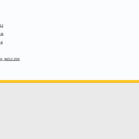
-12
N-B
-8
DX, WZ12.2DX