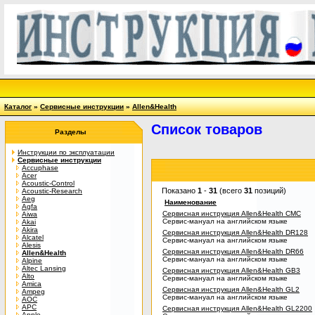
Каталог
»
Сервисные инструкции
»
Allen&Health
Список товаров
Разделы
Инструкции по эксплуатации
Сервисные инструкции
Accuphase
Acer
Acoustic-Control
Показано
1
-
31
(всего
31
позиций)
Acoustic-Research
Aeg
Наименование
Agfa
Сервисная инструкция Allen&Health CMC
Aiwa
Сервис-мануал на английском языке
Akai
Akira
Сервисная инструкция Allen&Health DR128
Alcatel
Сервис-мануал на английском языке
Alesis
Сервисная инструкция Allen&Health DR66
Allen&Health
Сервис-мануал на английском языке
Alpine
Altec Lansing
Сервисная инструкция Allen&Health GB3
Alto
Сервис-мануал на английском языке
Amica
Сервисная инструкция Allen&Health GL2
Ampeg
Сервис-мануал на английском языке
AOC
APC
Сервисная инструкция Allen&Health GL2200
Apple