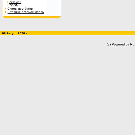
Zerowatt
ZOOM
Схемы ноутбуков
Штатные автомагнитолы
06 Август 2026 г.
(c) Powered by Ru