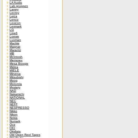
LA Audio
Lab.gruppen
Laney
Lecroy
Leica
Lenco
Lexicon
Lexmark
LG
Line6
Loewe
Luxman
Mackie
Magnat
Marantz
MB
McIntosh
Memorex
Mesa Boogie
Midea
MIELE
Minerva
Mitsubishi
Moog
Motorola
Mystery
NAD
Nakamichi
NATIONAL
NEC
NEFF
NESPRESSO
Nikko
Nikon
Nokia
Numark
Oce
OKI
Okidata
Old Open Reel Tapes