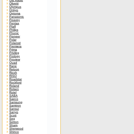
Old Radio
Olivetti
Olympus
Onkyo
Optoma
Panasonic
Peavey
Pentax
Pfaff
Philips
Phonic
Pioneer
Polar
Polaroid
Premiera
Prima
Privileg
Prology
Proview
Quad
Rane
Reloop
Ricoh
RISO
Roadstar
Rockford
Roland
Rolsen
Rotel
SABA
Saeco
Samsung
Samtron
Sansui
Sanyo
Scott
Seg
Setton
Sharp
Sherwood
Shinco