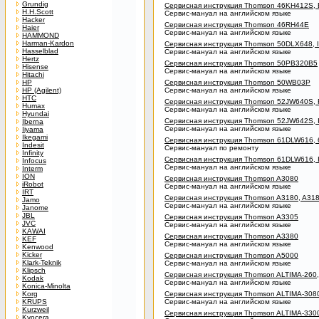
Grundig
Сервисная инструкция Thomson 46KH412S,
H.H.Scott
Сервис-мануал на английском языке
Hacker
Сервисная инструкция Thomson 46RH44E
Haier
Сервис-мануал на английском языке
HAMMOND
Harman-Kardon
Сервисная инструкция Thomson 50DLX648, 
Hasselblad
Сервис-мануал на английском языке
Hertz
Сервисная инструкция Thomson 50PB320B5
Hisense
Сервис-мануал на английском языке
Hitachi
HP
Сервисная инструкция Thomson 50WB03P
HP (Agilent)
Сервис-мануал на английском языке
HTC
Сервисная инструкция Thomson 52JW640S,
Humax
Сервис-мануал на английском языке
Hyundai
Сервисная инструкция Thomson 52JW642S, 
Iberna
Сервис-мануал на английском языке
Iiyama
Ikegami
Сервисная инструкция Thomson 61DLW616, 
Indesit
Сервис-мануал по ремонту
Infinity
Сервисная инструкция Thomson 61DLW616, 
Infocus
Сервис-мануал на английском языке
Interm
ION
Сервисная инструкция Thomson A3080
iRobot
Сервис-мануал на английском языке
IRT
Сервисная инструкция Thomson A3180, A31
Jamo
Сервис-мануал на английском языке
Janome
JBL
Сервисная инструкция Thomson A3305
JVC
Сервис-мануал на английском языке
KAWAI
Сервисная инструкция Thomson A3380
KEF
Сервис-мануал на английском языке
Kenwood
Kicker
Сервисная инструкция Thomson A5000
Klark-Teknik
Сервис-мануал на английском языке
Klipsch
Сервисная инструкция Thomson ALTIMA-260,
Kodak
Сервис-мануал на английском языке
Konica-Minolta
Korg
Сервисная инструкция Thomson ALTIMA-308
KRUPS
Сервис-мануал на английском языке
Kurzweil
Сервисная инструкция Thomson ALTIMA-330
Kyocera