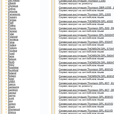
Old Radio
Сервисная инструкция Thomson CS90
Olivetti
Сервис-мануал по ремонту
Olympus
Сервисная инструкция Thomson DBR-105E, 
Onkyo
Сервис-мануал на английском языке
Optoma
Panasonic
Сервисная инструкция Thomson DPL-1000
Peavey
Сервис-мануал на английском языке
Pentax
Сервисная инструкция THOMSON DPL-4000
Pfaff
Сервис-мануал на английском языке
Philips
Phonic
Сервисная инструкция Thomson DPL-500, P
Pioneer
Сервис-мануал на английском языке
Polar
Сервисная инструкция Thomson DPL-5000HT
Polaroid
Сервис-мануал на английском языке
Premiera
Сервисная инструкция Thomson DPL-550HT
Prima
Сервис-мануал на английском языке
Privileg
Prology
Сервисная инструкция THOMSON DPL-570H
Proview
Сервис-мануал на английском языке
Quad
Сервисная инструкция THOMSON DPL-580H
Rane
Сервис-мануал на английском языке
Reloop
Ricoh
Сервисная инструкция THOMSON DPL-680HT
RISO
Сервис-мануал на английском языке
Roadstar
Сервисная инструкция Thomson DPL-800VD
Rockford
Сервис-мануал на английском языке
Roland
Rolsen
Сервисная инструкция THOMSON DPL-906V
Rotel
Сервис-мануал на английском языке
SABA
Сервисная инструкция Thomson DPL-907, 9
Saeco
Сервис-мануал по ремонту
Samsung
Samtron
Сервисная инструкция Thomson DPL-907, D
Sansui
Сервис-мануал на английском языке
Sanyo
Сервисная инструкция Thomson DPL-909VD
Scott
Сервис-мануал на английском языке
Seg
Setton
Сервисная инструкция Thomson DPL-910VD
Sharp
Сервис-мануал на английском языке
Sherwood
Сервисная инструкция Thomson DPL-911VD
Shinco
Сервис-мануал на английском языке