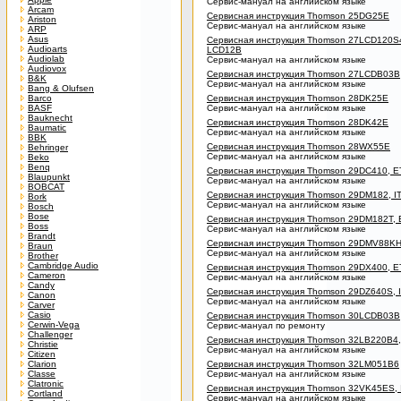
Сервис-мануал на английском языке
Arcam
Сервисная инструкция Thomson 25DG25E
Ariston
Сервис-мануал на английском языке
ARP
Asus
Сервисная инструкция Thomson 27LCD120S
Audioarts
LCD12B
Audiolab
Сервис-мануал на английском языке
Audiovox
Сервисная инструкция Thomson 27LCDB03B
B&K
Сервис-мануал на английском языке
Bang & Olufsen
Barco
Сервисная инструкция Thomson 28DK25E
BASF
Сервис-мануал на английском языке
Bauknecht
Сервисная инструкция Thomson 28DK42E
Baumatic
Сервис-мануал на английском языке
BBK
Сервисная инструкция Thomson 28WX55E
Behringer
Сервис-мануал на английском языке
Beko
Benq
Сервисная инструкция Thomson 29DC410, 
Blaupunkt
Сервис-мануал на английском языке
BOBCAT
Сервисная инструкция Thomson 29DM182, I
Bork
Сервис-мануал на английском языке
Bosch
Bose
Сервисная инструкция Thomson 29DM182T,
Boss
Сервис-мануал на английском языке
Brandt
Сервисная инструкция Thomson 29DMV88K
Braun
Сервис-мануал на английском языке
Brother
Cambridge Audio
Сервисная инструкция Thomson 29DX400, 
Cameron
Сервис-мануал на английском языке
Candy
Сервисная инструкция Thomson 29DZ640S, 
Canon
Сервис-мануал на английском языке
Carver
Casio
Сервисная инструкция Thomson 30LCDB03B
Cerwin-Vega
Сервис-мануал по ремонту
Challenger
Сервисная инструкция Thomson 32LB220B4,
Christie
Сервис-мануал на английском языке
Citizen
Clarion
Сервисная инструкция Thomson 32LM051B6
Classe
Сервис-мануал на английском языке
Clatronic
Сервисная инструкция Thomson 32VK45ES,
Cortland
Сервис-мануал на английском языке