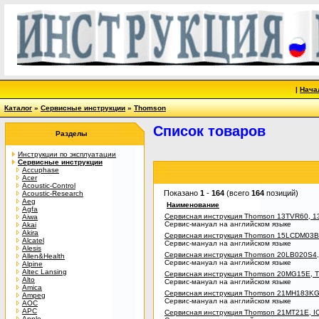
|
Нача
Каталог
»
Сервисные инструкции
»
Thomson
Список товаров
Разделы
Инструкции по эксплуатации
Сервисные инструкции
Accuphase
Acer
Acoustic-Control
Показано
1
-
164
(всего
164
позиций)
Acoustic-Research
Aeg
Наименование
Agfa
Сервисная инструкция Thomson 13TVR60, 
Aiwa
Сервис-мануал на английском языке
Akai
Akira
Сервисная инструкция Thomson 15LCDM03
Alcatel
Сервис-мануал на английском языке
Alesis
Сервисная инструкция Thomson 20LB020S4
Allen&Health
Сервис-мануал на английском языке
Alpine
Altec Lansing
Сервисная инструкция Thomson 20MG15E, 
Alto
Сервис-мануал на английском языке
Amica
Сервисная инструкция Thomson 21MH183K
Ampeg
Сервис-мануал на английском языке
AOC
APC
Сервисная инструкция Thomson 21MT21E, I
Apple