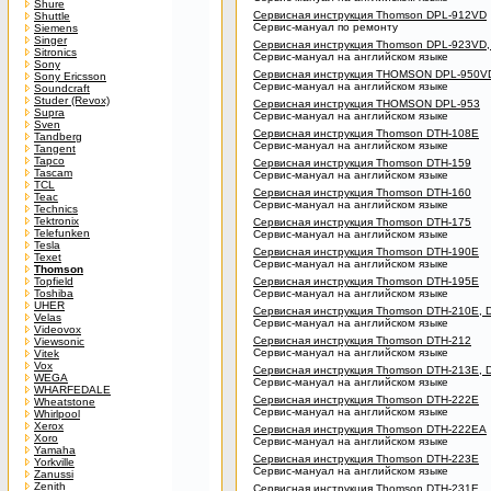
Shure
Сервисная инструкция Thomson DPL-912VD
Shuttle
Сервис-мануал по ремонту
Siemens
Singer
Сервисная инструкция Thomson DPL-923VD,
Sitronics
Сервис-мануал на английском языке
Sony
Сервисная инструкция THOMSON DPL-950V
Sony Ericsson
Сервис-мануал на английском языке
Soundcraft
Studer (Revox)
Сервисная инструкция THOMSON DPL-953
Supra
Сервис-мануал на английском языке
Sven
Сервисная инструкция Thomson DTH-108E
Tandberg
Сервис-мануал на английском языке
Tangent
Tapco
Сервисная инструкция Thomson DTH-159
Tascam
Сервис-мануал на английском языке
TCL
Сервисная инструкция Thomson DTH-160
Teac
Сервис-мануал на английском языке
Technics
Tektronix
Сервисная инструкция Thomson DTH-175
Telefunken
Сервис-мануал на английском языке
Tesla
Сервисная инструкция Thomson DTH-190E
Texet
Сервис-мануал на английском языке
Thomson
Topfield
Сервисная инструкция Thomson DTH-195E
Toshiba
Сервис-мануал на английском языке
UHER
Сервисная инструкция Thomson DTH-210E, 
Velas
Сервис-мануал на английском языке
Videovox
Сервисная инструкция Thomson DTH-212
Viewsonic
Сервис-мануал на английском языке
Vitek
Vox
Сервисная инструкция Thomson DTH-213E, 
WEGA
Сервис-мануал на английском языке
WHARFEDALE
Сервисная инструкция Thomson DTH-222E
Wheatstone
Сервис-мануал на английском языке
Whirlpool
Xerox
Сервисная инструкция Thomson DTH-222EA
Xoro
Сервис-мануал на английском языке
Yamaha
Сервисная инструкция Thomson DTH-223E
Yorkville
Сервис-мануал на английском языке
Zanussi
Zenith
Сервисная инструкция Thomson DTH-231E