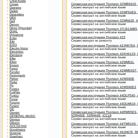
Crest Audio
Сервисная инструкция Thomson 32WB642S,
Crown
Сервис-мануал на английском языке
Daewoo
Daikin
Сервисная инструкция Thomson 32WF64ES,
Datavideo
Сервис-мануал на английском языке
DBX
Сервисная инструкция Thomson 32WN42E, 
Dell
Сервис-мануал на английском языке
Denon
Depo (Hyundai)
Сервисная инструкция Thomson 37LB138B5,
DUAL
Сервис-мануал на английском языке
Dynatone
Сервисная инструкция Thomson 415
Ecler
Сервис-мануал по ремонту
Eiki
EIZO
Сервисная инструкция Thomson 42JH67EA,
Electro-Voice
Сервис-мануал на английском языке
Electrolux
Сервисная инструкция Thomson 42KH412S,
Elenberg
Сервис-мануал на английском языке
Elite
Eltax
Сервисная инструкция Thomson 42WM02L
Epson
Сервис-мануал на английском языке
Fagor
Сервисная инструкция Thomson 42WM03ST
Fender
Сервис-мануал на английском языке
Ferrograph
Fisher
Сервисная инструкция Thomson 42WS90E
Fluke
Сервис-мануал на английском языке
Fly
Сервисная инструкция Thomson 42WS90E3
Fostex
Сервис-мануал на английском языке
FujiFilm
Сервисная инструкция Thomson 44DLP540,
Fujitsu
Сервис-мануал на английском языке
Funai
Furuno
Сервисная инструкция Thomson 44DLW616, 
Fusion
Сервис-мануал на английском языке
GE
Сервисная инструкция Thomson 44RW65ES
Gemini
52RH40E, 52RH44E, ICC19
GENERAL-MUSIC
Сервис-мануал на английском языке
Genius
Gibson
Сервисная инструкция Thomson 44TW610S,
GOLDSTAR
Сервис-мануал на английском языке
Goodmans
Сервисная инструкция Thomson 46JH67E, 
Gorenje
Сервис-мануал на английском языке
Graphtec