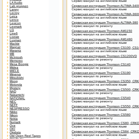
Сервис-мануал на английском языке
LA Audio
Сервисная инструкция Thomson ALTIMA-340
Lab.gruppen
Сервис-мануал на английском языке
Laney
Lecroy
Сервисная инструкция Thomson ALTIMA-360
Leica
Сервис-мануал на английском языке
Lenco
Сервисная инструкция Thomson ALTIMA-380
Lexicon
Сервис-мануал по ремонту
Lexmark
LG
Сервисная инструкция Thomson AM1150
Line6
Сервис-мануал на английском языке
Loewe
Сервисная инструкция Thomson AM1480
Luxman
Сервис-мануал на английском языке
Mackie
Magnat
Сервисная инструкция Thomson CS100, CS
Marantz
Сервис-мануал на английском языке
MB
Сервисная инструкция Thomson CS1200VD
McIntosh
Сервис-мануал по ремонту
Memorex
Mesa Boogie
Сервисная инструкция Thomson CS140
Midea
Сервис-мануал по ремонту
MIELE
Сервисная инструкция Thomson CS190
Minerva
Сервис-мануал по ремонту
Mitsubishi
Moog
Сервисная инструкция Thomson CS350, CR
Motorola
Сервис-мануал на английском языке
Mystery
Сервисная инструкция Thomson CS500, CR
NAD
Сервис-мануал по ремонту
Nakamichi
Сервисная инструкция Thomson CS540
NATIONAL
Сервис-мануал по ремонту
NEC
NEFF
Сервисная инструкция Thomson CS550, CR
NESPRESSO
Сервис-мануал на английском языке
Nikko
Сервисная инструкция Thomson CS580
Nikon
Сервис-мануал по ремонту
Nokia
Numark
Сервисная инструкция Thomson CS80, CRK
Oce
Сервис-мануал на английском языке
OKI
Сервисная инструкция Thomson CS84, CRK
Okidata
Сервис-мануал на английском языке
Old Open Reel Tapes