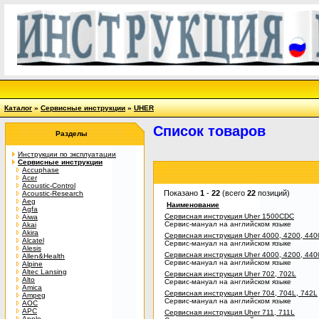
Каталог
»
Сервисные инструкции
»
UHER
Список товаров
Разделы
Инструкции по эксплуатации
Сервисные инструкции
Accuphase
Acer
Acoustic-Control
Показано
1
-
22
(всего
22
позиций)
Acoustic-Research
Aeg
Наименование
Agfa
Сервисная инструкция Uher 1500CDC
Aiwa
Сервис-мануал на английском языке
Akai
Akira
Сервисная инструкция Uher 4000, 4200, 4
Alcatel
Сервис-мануал на английском языке
Alesis
Сервисная инструкция Uher 4000, 4200, 4
Allen&Health
Сервис-мануал на английском языке
Alpine
Altec Lansing
Сервисная инструкция Uher 702, 702L
Alto
Сервис-мануал на английском языке
Amica
Сервисная инструкция Uher 704, 704L, 742L
Ampeg
Сервис-мануал на английском языке
AOC
APC
Сервисная инструкция Uher 711, 711L
Apple