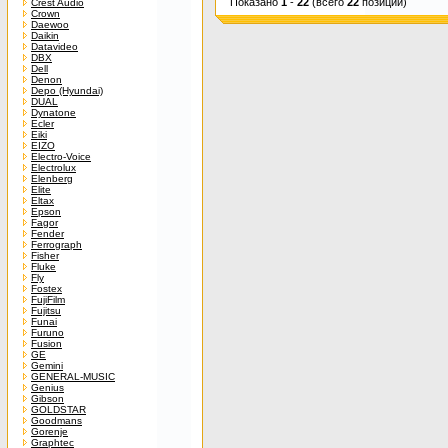
Показано
1
-
22
(всего
22
позиций)
Crest Audio
Crown
Daewoo
Daikin
Datavideo
DBX
Dell
Denon
Depo (Hyundai)
DUAL
Dynatone
Ecler
Eiki
EIZO
Electro-Voice
Electrolux
Elenberg
Elite
Eltax
Epson
Fagor
Fender
Ferrograph
Fisher
Fluke
Fly
Fostex
FujiFilm
Fujitsu
Funai
Furuno
Fusion
GE
Gemini
GENERAL-MUSIC
Genius
Gibson
GOLDSTAR
Goodmans
Gorenje
Graphtec