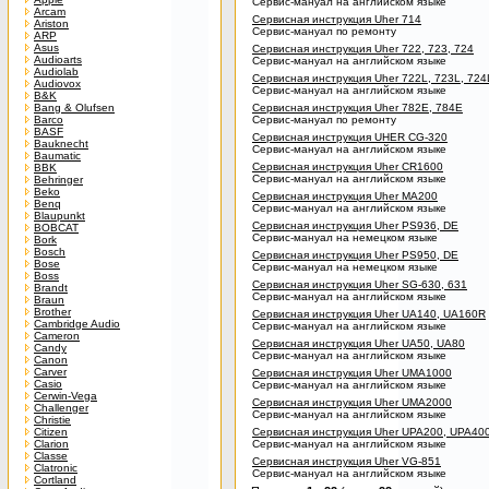
Сервис-мануал на английском языке
Arcam
Сервисная инструкция Uher 714
Ariston
Сервис-мануал по ремонту
ARP
Asus
Сервисная инструкция Uher 722, 723, 724
Audioarts
Сервис-мануал на английском языке
Audiolab
Сервисная инструкция Uher 722L, 723L, 724
Audiovox
Сервис-мануал на английском языке
B&K
Bang & Olufsen
Сервисная инструкция Uher 782E, 784E
Barco
Сервис-мануал по ремонту
BASF
Сервисная инструкция UHER CG-320
Bauknecht
Сервис-мануал на английском языке
Baumatic
Сервисная инструкция Uher CR1600
BBK
Сервис-мануал на английском языке
Behringer
Beko
Сервисная инструкция Uher MA200
Benq
Сервис-мануал на английском языке
Blaupunkt
Сервисная инструкция Uher PS936, DE
BOBCAT
Сервис-мануал на немецком языке
Bork
Bosch
Сервисная инструкция Uher PS950, DE
Bose
Сервис-мануал на немецком языке
Boss
Сервисная инструкция Uher SG-630, 631
Brandt
Сервис-мануал на английском языке
Braun
Brother
Сервисная инструкция Uher UA140, UA160R
Cambridge Audio
Сервис-мануал на английском языке
Cameron
Сервисная инструкция Uher UA50, UA80
Candy
Сервис-мануал на английском языке
Canon
Carver
Сервисная инструкция Uher UMA1000
Casio
Сервис-мануал на английском языке
Cerwin-Vega
Сервисная инструкция Uher UMA2000
Challenger
Сервис-мануал на английском языке
Christie
Citizen
Сервисная инструкция Uher UPA200, UPA40
Clarion
Сервис-мануал на английском языке
Classe
Сервисная инструкция Uher VG-851
Clatronic
Сервис-мануал на английском языке
Cortland