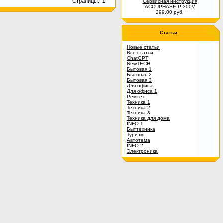
Страницы:
1
Сервисная инструкция
ACCUPHASE P-300V
299.00 руб.
Статьи
Новые статьи
Все статьи
ChatGPT
NewTECH
Бытовая 1
Бытовая 2
Бытовая 3
Для офиса
Для офиса 1
Ремтех
Техника 1
Техника 2
Техника 3
Техника для дома
INFO-1
Быттехника
Туризм
Автотема
INFO-2
Электроника