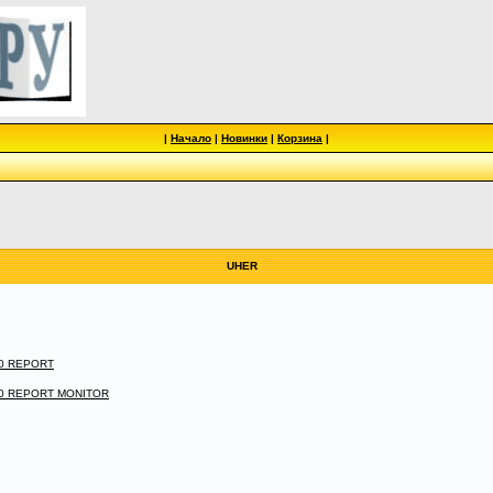
|
Начало
|
Новинки
|
Корзина
|
UHER
400 REPORT
400 REPORT MONITOR