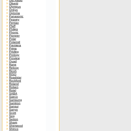
Old Radio
Olivetti
Olympus
Onkyo
Optoma
Panasonic
Peavey
Pentax
Pfaff
Philips
Phonic
Pioneer
Polar
Polaroid
Premiera
Prima
Privileg
Prology
Proview
Quad
Rane
Reloop
Ricoh
RISO
Roadstar
Rockford
Roland
Rolsen
Rotel
SABA
Saeco
Samsung
Samtron
Sansui
Sanyo
Scott
Seg
Setton
Sharp
Sherwood
Shinco