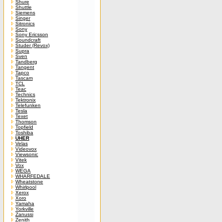
Shure
Shuttle
Siemens
Singer
Sitronics
Sony
Sony Ericsson
Soundcraft
Studer (Revox)
Supra
Sven
Tandberg
Tangent
Tapco
Tascam
TCL
Teac
Technics
Tektronix
Telefunken
Tesla
Texet
Thomson
Topfield
Toshiba
UHER
Velas
Videovox
Viewsonic
Vitek
Vox
WEGA
WHARFEDALE
Wheatstone
Whirlpool
Xerox
Xoro
Yamaha
Yorkville
Zanussi
Zenith