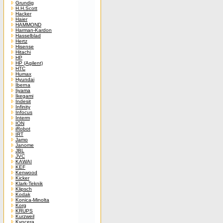
Grundig
H.H.Scott
Hacker
Haier
HAMMOND
Harman-Kardon
Hasselblad
Hertz
Hisense
Hitachi
HP
HP (Agilent)
HTC
Humax
Hyundai
Iberna
Iiyama
Ikegami
Indesit
Infinity
Infocus
Interm
ION
iRobot
IRT
Jamo
Janome
JBL
JVC
KAWAI
KEF
Kenwood
Kicker
Klark-Teknik
Klipsch
Kodak
Konica-Minolta
Korg
KRUPS
Kurzweil
Kyocera