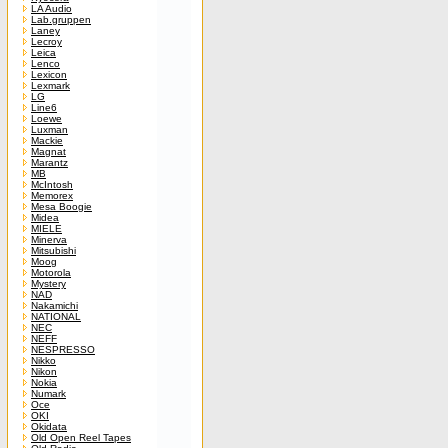
LA Audio
Lab.gruppen
Laney
Lecroy
Leica
Lenco
Lexicon
Lexmark
LG
Line6
Loewe
Luxman
Mackie
Magnat
Marantz
MB
McIntosh
Memorex
Mesa Boogie
Midea
MIELE
Minerva
Mitsubishi
Moog
Motorola
Mystery
NAD
Nakamichi
NATIONAL
NEC
NEFF
NESPRESSO
Nikko
Nikon
Nokia
Numark
Oce
OKI
Okidata
Old Open Reel Tapes