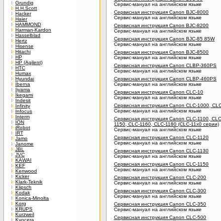
Grundig
Сервис-мануал на английском языке
H.H.Scott
Сервисная инструкция Canon BJC-8000
Hacker
Сервис-мануал на английском языке
Haier
HAMMOND
Сервисная инструкция Canon BJC-8200
Harman-Kardon
Сервис-мануал на английском языке
Hasselblad
Сервисная инструкция Canon BJC-85 85W
Hertz
Сервис-мануал на английском языке
Hisense
Hitachi
Сервисная инструкция Canon BJC-8500
HP
Сервис-мануал на английском языке
HP (Agilent)
Сервисная инструкция Canon CLBP-360PS
HTC
Сервис-мануал на английском языке
Humax
Hyundai
Сервисная инструкция Canon CLBP-460PS
Iberna
Сервис-мануал на английском языке
Iiyama
Сервисная инструкция Canon CLC-10
Ikegami
Сервис-мануал на английском языке
Indesit
Сервисная инструкция Canon CLC-1000, CL
Infinity
Сервис-мануал на английском языке
Infocus
Interm
Сервисная инструкция Canon CLC-1100, CLC
ION
1150, CLC-1160, CLC-1180 (CLC-11x0 серии)
iRobot
Сервис-мануал на английском языке
IRT
Сервисная инструкция Canon CLC-1120
Jamo
Сервис-мануал на английском языке
Janome
JBL
Сервисная инструкция Canon CLC-1130
JVC
Сервис-мануал на английском языке
KAWAI
Сервисная инструкция Canon CLC-1150
KEF
Сервис-мануал на английском языке
Kenwood
Kicker
Сервисная инструкция Canon CLC-200
Klark-Teknik
Сервис-мануал на английском языке
Klipsch
Сервисная инструкция Canon CLC-300
Kodak
Сервис-мануал на английском языке
Konica-Minolta
Korg
Сервисная инструкция Canon CLC-350
KRUPS
Сервис-мануал на английском языке
Kurzweil
Сервисная инструкция Canon CLC-500
Kyocera