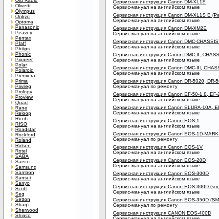
Old Radio
Сервисная инструкция Canon DM-XL1E
Olivetti
Сервис-мануал на английском языке
Olympus
Сервисная инструкция Canon DM-XL1S E (Pa
Onkyo
Сервис-мануал на английском языке
Optoma
Panasonic
Сервисная инструкция Canon DM-XM2E
Peavey
Сервис-мануал на английском языке
Pentax
Сервисная инструкция Canon DMC-CHASSIS
Pfaff
Сервис-мануал на английском языке
Philips
Phonic
Сервисная инструкция Canon DMC-II, CHAS
Pioneer
Сервис-мануал на английском языке
Polar
Сервисная инструкция Canon DMC-III, CHAS
Polaroid
Сервис-мануал на английском языке
Premiera
Prima
Сервисная инструкция Canon DR-5020, DR-
Privileg
Сервис-мануал по ремонту
Prology
Сервисная инструкция Canon EF-50-1.8, EF-2
Proview
Сервис-мануал на английском языке
Quad
Сервисная инструкция Canon ELURA-10A, 
Rane
Сервис-мануал на английском языке
Reloop
Ricoh
Сервисная инструкция Canon EOS-1
RISO
Сервис-мануал на английском языке
Roadstar
Сервисная инструкция Canon EOS-1D-MARK-
Rockford
Сервис-мануал по ремонту
Roland
Rolsen
Сервисная инструкция Canon EOS-1V
Rotel
Сервис-мануал на английском языке
SABA
Сервисная инструкция Canon EOS-20D
Saeco
Сервис-мануал на английском языке
Samsung
Samtron
Сервисная инструкция Canon EOS-300D
Sansui
Сервис-мануал на английском языке
Sanyo
Сервисная инструкция Canon EOS-300D (sm, 
Scott
Сервис-мануал на английском языке
Seg
Setton
Сервисная инструкция Canon EOS-350D (SM
Sharp
Сервис-мануал по ремонту
Sherwood
Сервисная инструкция CANON EOS-400D
Shinco
Сервис-мануал на английском языке