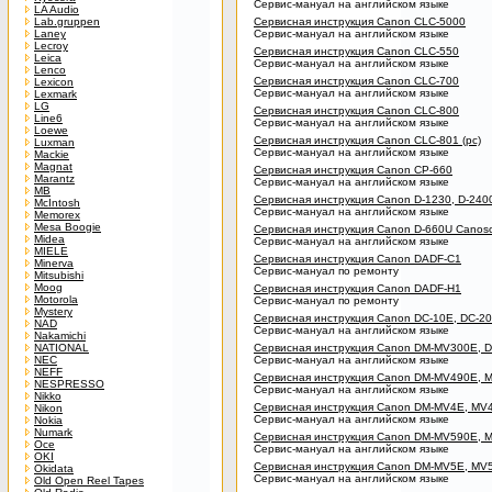
Сервис-мануал на английском языке
LA Audio
Lab.gruppen
Сервисная инструкция Canon CLC-5000
Laney
Сервис-мануал на английском языке
Lecroy
Сервисная инструкция Canon CLC-550
Leica
Сервис-мануал на английском языке
Lenco
Сервисная инструкция Canon CLC-700
Lexicon
Сервис-мануал на английском языке
Lexmark
LG
Сервисная инструкция Canon CLC-800
Line6
Сервис-мануал на английском языке
Loewe
Сервисная инструкция Canon CLC-801 (pc)
Luxman
Сервис-мануал на английском языке
Mackie
Magnat
Сервисная инструкция Canon CP-660
Marantz
Сервис-мануал на английском языке
MB
Сервисная инструкция Canon D-1230, D-240
McIntosh
Сервис-мануал на английском языке
Memorex
Mesa Boogie
Сервисная инструкция Canon D-660U Canos
Midea
Сервис-мануал на английском языке
MIELE
Сервисная инструкция Canon DADF-C1
Minerva
Сервис-мануал по ремонту
Mitsubishi
Moog
Сервисная инструкция Canon DADF-H1
Motorola
Сервис-мануал по ремонту
Mystery
Сервисная инструкция Canon DC-10E, DC-2
NAD
Сервис-мануал на английском языке
Nakamichi
NATIONAL
Сервисная инструкция Canon DM-MV300E, 
NEC
Сервис-мануал на английском языке
NEFF
Сервисная инструкция Canon DM-MV490E, 
NESPRESSO
Сервис-мануал на английском языке
Nikko
Сервисная инструкция Canon DM-MV4E, MV
Nikon
Сервис-мануал на английском языке
Nokia
Numark
Сервисная инструкция Canon DM-MV590E, M
Oce
Сервис-мануал на английском языке
OKI
Сервисная инструкция Canon DM-MV5E, MV
Okidata
Сервис-мануал на английском языке
Old Open Reel Tapes