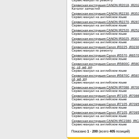
Сервис-мануал по ремонту
Сервисная инструкция CANON IR2018, IR202
Каталог запчастей
Сервисная инструкция CANON IR2230, IR35
Сервис-мануал на английском языке
Сервисная инструкция CANON IR2270, IR287
Сервис-мануал на английском языке
Сервисная инструкция CANON IR2520, IR252
Сервис-мануал на английском языке
Сервисная инструкция CANON IR3025, IR303
Сервис-мануал на английском языке
Сервисная инструкция Canon iR3225, iR323
Сервис-мануал по ремонту
Сервисная инструкция Canon iR5570, iR6570 (
Сервис-мануал на английском языке
Сервисная инструкция Canon iR5800C, iR580
pc, cd, wd, im)
Сервис-мануал на английском языке
Сервисная инструкция Canon iR5870C, iR5870
cd, wd, im)
Сервис-мануал на английском языке
Сервисная инструкция CANON IR7086, IR7095
Сервис-мануал на английском языке
Сервисная инструкция Canon iR7105, iR7086
Сервис-мануал на английском языке
Сервисная инструкция Canon iR7105, iR70
Сервис-мануал на английском языке
Сервисная инструкция Canon iR7105, iR7
Сервис-мануал на английском языке
Сервисная инструкция CANON IRC2380, IRC2
Сервис-мануал на английском языке
Показано
1
-
200
(всего
405
позиций)