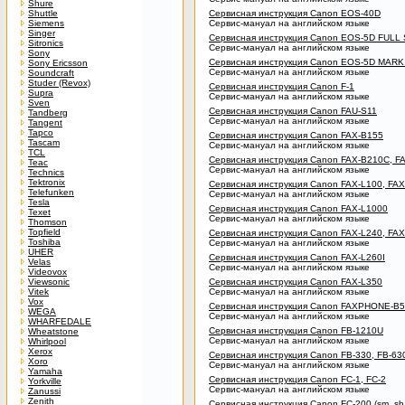
Shure
Shuttle
Сервисная инструкция Canon EOS-40D
Siemens
Сервис-мануал на английском языке
Singer
Сервисная инструкция Canon EOS-5D FULL
Sitronics
Сервис-мануал на английском языке
Sony
Сервисная инструкция Canon EOS-5D MARK I
Sony Ericsson
Сервис-мануал на английском языке
Soundcraft
Studer (Revox)
Сервисная инструкция Canon F-1
Supra
Сервис-мануал на английском языке
Sven
Сервисная инструкция Canon FAU-S11
Tandberg
Сервис-мануал на английском языке
Tangent
Tapco
Сервисная инструкция Canon FAX-B155
Tascam
Сервис-мануал на английском языке
TCL
Сервисная инструкция Canon FAX-B210C, F
Teac
Сервис-мануал на английском языке
Technics
Tektronix
Сервисная инструкция Canon FAX-L100, FAX
Telefunken
Сервис-мануал на английском языке
Tesla
Сервисная инструкция Canon FAX-L1000
Texet
Сервис-мануал на английском языке
Thomson
Topfield
Сервисная инструкция Canon FAX-L240, FAX
Toshiba
Сервис-мануал на английском языке
UHER
Сервисная инструкция Canon FAX-L260I
Velas
Сервис-мануал на английском языке
Videovox
Viewsonic
Сервисная инструкция Canon FAX-L350
Vitek
Сервис-мануал на английском языке
Vox
Сервисная инструкция Canon FAXPHONE-B5
WEGA
Сервис-мануал на английском языке
WHARFEDALE
Сервисная инструкция Canon FB-1210U
Wheatstone
Сервис-мануал на английском языке
Whirlpool
Xerox
Сервисная инструкция Canon FB-330, FB-63
Xoro
Сервис-мануал на английском языке
Yamaha
Сервисная инструкция Canon FC-1, FC-2
Yorkville
Сервис-мануал на английском языке
Zanussi
Zenith
Сервисная инструкция Canon FC-200 (sm, sh,