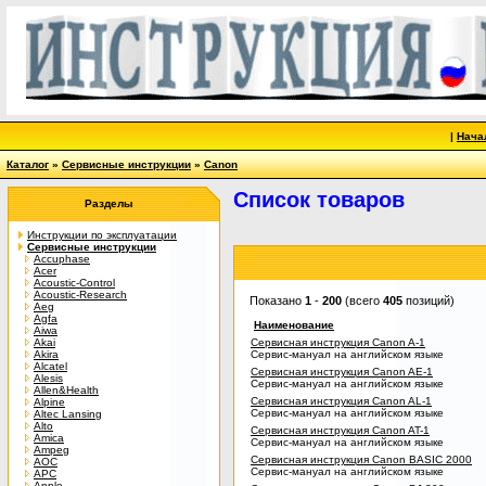
|
Нача
Каталог
»
Сервисные инструкции
»
Canon
Список товаров
Разделы
Инструкции по эксплуатации
Сервисные инструкции
Accuphase
Acer
Acoustic-Control
Acoustic-Research
Показано
1
-
200
(всего
405
позиций)
Aeg
Agfa
Наименование
Aiwa
Akai
Сервисная инструкция Canon A-1
Akira
Сервис-мануал на английском языке
Alcatel
Сервисная инструкция Canon AE-1
Alesis
Сервис-мануал на английском языке
Allen&Health
Сервисная инструкция Canon AL-1
Alpine
Сервис-мануал на английском языке
Altec Lansing
Alto
Сервисная инструкция Canon AT-1
Amica
Сервис-мануал на английском языке
Ampeg
Сервисная инструкция Canon BASIC 2000
AOC
Сервис-мануал на английском языке
APC
Apple