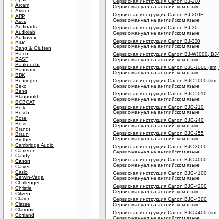
Сервисная инструкция Canon BJ-200
Arcam
Сервис-мануал на английском языке
Ariston
Сервисная инструкция Canon BJ-200E
ARP
Сервис-мануал на английском языке
Asus
Audioarts
Сервисная инструкция Canon BJ-30
Audiolab
Сервис-мануал на английском языке
Audiovox
Сервисная инструкция Canon BJ-330
B&K
Сервис-мануал на английском языке
Bang & Olufsen
Barco
Сервисная инструкция Canon BJ-W3000, BJ
BASF
Сервис-мануал на английском языке
Bauknecht
Сервисная инструкция Canon BJC-1000 (sm, 
Baumatic
Сервис-мануал на английском языке
BBK
Behringer
Сервисная инструкция Canon BJC-2000 (sm, 
Beko
Сервис-мануал на английском языке
Benq
Сервисная инструкция Canon BJC-2010
Blaupunkt
Сервис-мануал на английском языке
BOBCAT
Сервисная инструкция Canon BJC-210
Bork
Сервис-мануал на английском языке
Bosch
Bose
Сервисная инструкция Canon BJC-240
Boss
Сервис-мануал на английском языке
Brandt
Сервисная инструкция Canon BJC-255
Braun
Сервис-мануал на английском языке
Brother
Cambridge Audio
Сервисная инструкция Canon BJC-3000
Cameron
Сервис-мануал на английском языке
Candy
Сервисная инструкция Canon BJC-4000
Canon
Сервис-мануал на английском языке
Carver
Casio
Сервисная инструкция Canon BJC-4100
Cerwin-Vega
Сервис-мануал на английском языке
Challenger
Сервисная инструкция Canon BJC-4200
Christie
Сервис-мануал на английском языке
Citizen
Clarion
Сервисная инструкция Canon BJC-4300
Classe
Сервис-мануал на английском языке
Clatronic
Сервисная инструкция Canon BJC-4400 (sm, 
Cortland
Сервис-мануал на английском языке