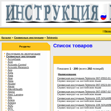
|
Нача
Каталог
»
Сервисные инструкции
»
Tektronix
Список товаров
Разделы
Инструкции по эксплуатации
Сервисные инструкции
Accuphase
Acer
Acoustic-Control
Acoustic-Research
Показано
1
-
200
(всего
292
позиций)
Aeg
Agfa
Наименование
Aiwa
Akai
Сервисная инструкция Tektronix 067-0502-
Akira
Сервис-мануал на английском языке
Alcatel
Сервисная инструкция Tektronix 067-0523-00
Alesis
Сервис-мануал на английском языке
Allen&Health
Сервисная инструкция Tektronix 067-0587-02
Alpine
Сервис-мануал на английском языке
Altec Lansing
Alto
Сервисная инструкция Tektronix 105 SQU
Amica
Сервис-мануал на английском языке
Ampeg
Сервисная инструкция Tektronix 106 SQU
AOC
Сервис-мануал на английском языке
APC
Apple