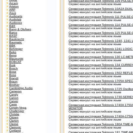
Сервисная инструкция Tektronix 109 PULS
Arcam
Сервис-мануал на английском языке
Ariston
Сервисная инструкция Tektronix 10A2A DU
ARP
Сервис-мануал на английском языке
Asus
Audioarts
Сервисная инструкция Tektronix 111 PULS
Audiolab
Сервис-мануал на английском языке
Audiovox
Сервисная инструкция Tektronix 114 PULS
B&K
Сервис-мануал на английском языке
Bang & Olufsen
Barco
Сервисная инструкция Tektronix 115 PULS
BASF
Сервис-мануал на английском языке
Bauknecht
Сервисная инструкция Tektronix 1240, 124
Baumatic
Сервис-мануал на английском языке
BBK
Behringer
Сервисная инструкция Tektronix 1241 LOGI
Beko
Сервис-мануал на английском языке
Benq
Сервисная инструкция Tektronix 130 LC-ME
Blaupunkt
Сервис-мануал на английском языке
BOBCAT
Сервисная инструкция Tektronix 134 CURR
Bork
Сервис-мануал на английском языке
Bosch
Bose
Сервисная инструкция Tektronix 1502 REF
Boss
Сервис-мануал на английском языке
Brandt
Сервисная инструкция Tektronix 1705A S
Braun
Сервис-мануал на английском языке
Brother
Cambridge Audio
Сервисная инструкция Tektronix 1725 Oscillo
Cameron
Сервис-мануал на английском языке
Candy
Сервисная инструкция Tektronix 1730-SERIE
Canon
Сервис-мануал на английском языке
Carver
Casio
Сервисная инструкция Tektronix 1740A 17
Cerwin-Vega
MONITOR
Challenger
Сервис-мануал на английском языке
Christie
Сервисная инструкция Tektronix 1740A-175
Citizen
Сервис-мануал на английском языке
Clarion
Classe
Сервисная инструкция Tektronix 180A TIM
Clatronic
Сервис-мануал на английском языке
Cortland
Сервисная инструкция Tektronix 181 TIME