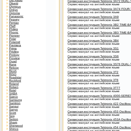
Old Radio
Сервисная инструкция Tektronix 3A72 DUA
Olivetti
Сервис-мануал на английском языке
Olympus
Сервисная инструкция Tektronix 3A74 FOUR
Onkyo
Сервис-мануал на английском языке
Optoma
Panasonic
Сервисная инструкция Tektronix 3A9
Peavey
Сервис-мануал на английском языке
Pentax
Сервисная инструкция Tektronix 3B2 TIME-
Pfaff
Сервис-мануал на английском языке
Philips
Phonic
Сервисная инструкция Tektronix 3B3 TIME-
Pioneer
Сервис-мануал на английском языке
Polar
Сервисная инструкция Tektronix 3B4
Polaroid
Сервис-мануал на английском языке
Premiera
Prima
Сервисная инструкция Tektronix 3S1
Privileg
Сервис-мануал на английском языке
Prology
Сервисная инструкция Tektronix 3S6
Proview
Сервис-мануал на английском языке
Quad
Сервисная инструкция Tektronix 3S76 DUAL
Rane
Сервис-мануал на английском языке
Reloop
Ricoh
Сервисная инструкция Tektronix 3T2
RISO
Сервис-мануал на английском языке
Roadstar
Сервисная инструкция Tektronix 3T6
Rockford
Сервис-мануал на английском языке
Roland
Rolsen
Сервисная инструкция Tektronix 3T77
Rotel
Сервис-мануал на английском языке
SABA
Сервисная инструкция Tektronix 4000-SERIES
Saeco
Сервис-мануал на английском языке
Samsung
Samtron
Сервисная инструкция Tektronix 422 Oscillos
Sansui
Сервис-мануал на английском языке
Sanyo
Сервисная инструкция Tektronix 453 Oscillos
Scott
Сервис-мануал на английском языке
Seg
Setton
Сервисная инструкция Tektronix 453A Oscillo
Sharp
Сервис-мануал на английском языке
Sherwood
Сервисная инструкция Tektronix 454 Oscillos
Shinco
Сервис-мануал на английском языке