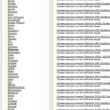
Shure
Shuttle
Сервисная инструкция Tektronix 454A Oscillo
Siemens
Сервис-мануал на английском языке
Singer
Сервисная инструкция Tektronix 464 Oscillos
Sitronics
Сервис-мануал на английском языке
Sony
Сервисная инструкция Tektronix 465 Oscillos
Sony Ericsson
Сервис-мануал на английском языке
Soundcraft
Studer (Revox)
Сервисная инструкция Tektronix 465B Oscillo
Supra
Сервис-мануал на английском языке
Sven
Сервисная инструкция Tektronix 468 Oscillos
Tandberg
Сервис-мануал на английском языке
Tangent
Tapco
Сервисная инструкция Tektronix 475 OSCI
Tascam
Сервис-мануал на английском языке
TCL
Сервисная инструкция Tektronix 485 Oscillos
Teac
Сервис-мануал на английском языке
Technics
Tektronix
Сервисная инструкция Tektronix 492A, 492A
Telefunken
Сервис-мануал на английском языке
Tesla
Сервисная инструкция Tektronix 492A, 492A
Texet
Сервис-мануал на английском языке
Thomson
Topfield
Сервисная инструкция Tektronix 494 Oscillos
Toshiba
Сервис-мануал на английском языке
UHER
Сервисная инструкция Tektronix 502A Oscillo
Velas
Сервис-мануал на английском языке
Videovox
Viewsonic
Сервисная инструкция Tektronix 504 Oscillos
Vitek
Сервис-мануал на английском языке
Vox
Сервисная инструкция Tektronix 5103N Oscil
WEGA
Сервис-мануал на английском языке
WHARFEDALE
Сервисная инструкция Tektronix 5110 OSC
Wheatstone
Сервис-мануал на английском языке
Whirlpool
Xerox
Сервисная инструкция Tektronix 511A-AD Osc
Xoro
Сервис-мануал на английском языке
Yamaha
Сервисная инструкция Tektronix 513 Oscillos
Yorkville
Сервис-мануал на английском языке
Zanussi
Zenith
Сервисная инструкция Tektronix 514D Oscillo