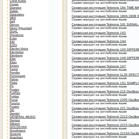
Crest Audio
Сервис-мануал на английском языке
Crown
Daewoo
Сервисная инструкция Tektronix 184 TIME
Daikin
Сервис-мануал на английском языке
Datavideo
Сервисная инструкция Tektronix 190A 190
DBX
Сервис-мануал на английском языке
Dell
Сервисная инструкция Tektronix 191 SIGN
Denon
Сервис-мануал на английском языке
Depo (Hyundai)
DUAL
Сервисная инструкция Tektronix 1A2
Dynatone
Сервис-мануал на английском языке
Ecler
Сервисная инструкция Tektronix 1A4
Eiki
Сервис-мануал на английском языке
EIZO
Electro-Voice
Сервисная инструкция Tektronix 1A5 DIFFE
Electrolux
Сервис-мануал на английском языке
Elenberg
Сервисная инструкция Tektronix 1A6 DIFFE
Elite
Сервис-мануал на английском языке
Eltax
Epson
Сервисная инструкция Tektronix 1A7
Fagor
Сервис-мануал на английском языке
Fender
Сервисная инструкция Tektronix 1L30 SPE
Ferrograph
Сервис-мануал на английском языке
Fisher
Fluke
Сервисная инструкция Tektronix 1S1 SAMPL
Fly
Сервис-мануал на английском языке
Fostex
Сервисная инструкция Tektronix 214 Oscillos
FujiFilm
Сервис-мануал на английском языке
Fujitsu
Funai
Сервисная инструкция Tektronix 2205 Oscillo
Furuno
Сервис-мануал на английском языке
Fusion
Сервисная инструкция Tektronix 221 Oscillos
GE
Сервис-мануал на английском языке
Gemini
Сервисная инструкция Tektronix 2213 Oscillo
GENERAL-MUSIC
Сервис-мануал на английском языке
Genius
Gibson
Сервисная инструкция Tektronix 2215 Oscillo
GOLDSTAR
Сервис-мануал на английском языке
Goodmans
Сервисная инструкция Tektronix 2215A Oscill
Gorenje
Сервис-мануал на английском языке
Graphtec