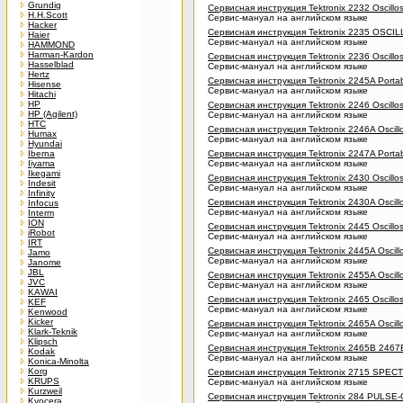
Grundig
Сервисная инструкция Tektronix 2232 Oscillo
H.H.Scott
Сервис-мануал на английском языке
Hacker
Сервисная инструкция Tektronix 2235 OSC
Haier
Сервис-мануал на английском языке
HAMMOND
Harman-Kardon
Сервисная инструкция Tektronix 2236 Oscillo
Hasselblad
Сервис-мануал на английском языке
Hertz
Сервисная инструкция Tektronix 2245A Portab
Hisense
Сервис-мануал на английском языке
Hitachi
HP
Сервисная инструкция Tektronix 2246 Oscillo
HP (Agilent)
Сервис-мануал на английском языке
HTC
Сервисная инструкция Tektronix 2246A Oscill
Humax
Сервис-мануал на английском языке
Hyundai
Iberna
Сервисная инструкция Tektronix 2247A Portab
Iiyama
Сервис-мануал на английском языке
Ikegami
Сервисная инструкция Tektronix 2430 Oscillo
Indesit
Сервис-мануал на английском языке
Infinity
Сервисная инструкция Tektronix 2430A Oscill
Infocus
Сервис-мануал на английском языке
Interm
ION
Сервисная инструкция Tektronix 2445 Oscillo
iRobot
Сервис-мануал на английском языке
IRT
Сервисная инструкция Tektronix 2445A Oscill
Jamo
Сервис-мануал на английском языке
Janome
JBL
Сервисная инструкция Tektronix 2455A Oscill
JVC
Сервис-мануал на английском языке
KAWAI
Сервисная инструкция Tektronix 2465 Oscillo
KEF
Сервис-мануал на английском языке
Kenwood
Kicker
Сервисная инструкция Tektronix 2465A Oscill
Klark-Teknik
Сервис-мануал на английском языке
Klipsch
Сервисная инструкция Tektronix 2465B 2467B
Kodak
Сервис-мануал на английском языке
Konica-Minolta
Korg
Сервисная инструкция Tektronix 2715 SP
KRUPS
Сервис-мануал на английском языке
Kurzweil
Сервисная инструкция Tektronix 284 PULS
Kyocera