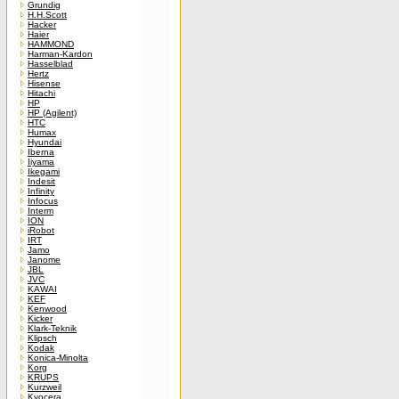
Grundig
H.H.Scott
Hacker
Haier
HAMMOND
Harman-Kardon
Hasselblad
Hertz
Hisense
Hitachi
HP
HP (Agilent)
HTC
Humax
Hyundai
Iberna
Iiyama
Ikegami
Indesit
Infinity
Infocus
Interm
ION
iRobot
IRT
Jamo
Janome
JBL
JVC
KAWAI
KEF
Kenwood
Kicker
Klark-Teknik
Klipsch
Kodak
Konica-Minolta
Korg
KRUPS
Kurzweil
Kyocera