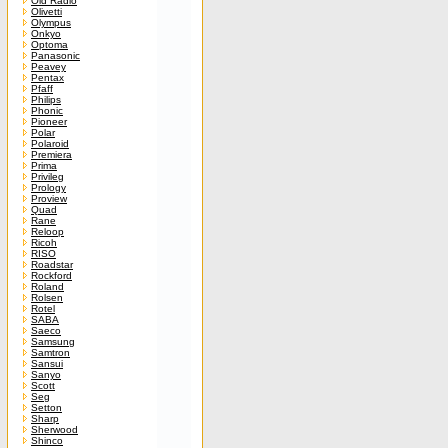
Old Radio
Olivetti
Olympus
Onkyo
Optoma
Panasonic
Peavey
Pentax
Pfaff
Philips
Phonic
Pioneer
Polar
Polaroid
Premiera
Prima
Privileg
Prology
Proview
Quad
Rane
Reloop
Ricoh
RISO
Roadstar
Rockford
Roland
Rolsen
Rotel
SABA
Saeco
Samsung
Samtron
Sansui
Sanyo
Scott
Seg
Setton
Sharp
Sherwood
Shinco