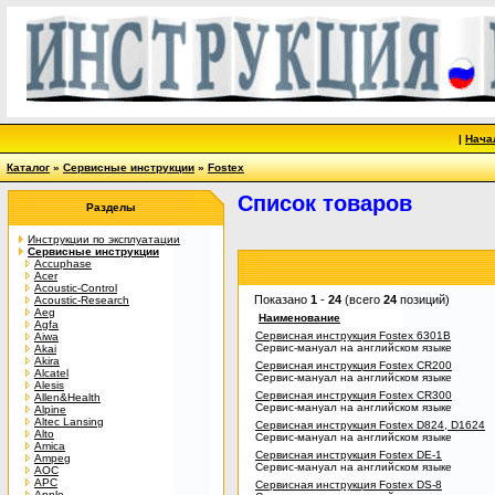
|
Нача
Каталог
»
Сервисные инструкции
»
Fostex
Список товаров
Разделы
Инструкции по эксплуатации
Сервисные инструкции
Accuphase
Acer
Acoustic-Control
Показано
1
-
24
(всего
24
позиций)
Acoustic-Research
Aeg
Наименование
Agfa
Сервисная инструкция Fostex 6301B
Aiwa
Сервис-мануал на английском языке
Akai
Akira
Сервисная инструкция Fostex CR200
Alcatel
Сервис-мануал на английском языке
Alesis
Сервисная инструкция Fostex CR300
Allen&Health
Сервис-мануал на английском языке
Alpine
Altec Lansing
Сервисная инструкция Fostex D824, D1624
Alto
Сервис-мануал на английском языке
Amica
Сервисная инструкция Fostex DE-1
Ampeg
Сервис-мануал на английском языке
AOC
APC
Сервисная инструкция Fostex DS-8
Apple