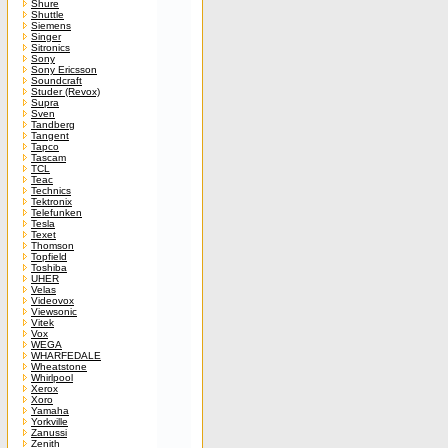
Shure
Shuttle
Siemens
Singer
Sitronics
Sony
Sony Ericsson
Soundcraft
Studer (Revox)
Supra
Sven
Tandberg
Tangent
Tapco
Tascam
TCL
Teac
Technics
Tektronix
Telefunken
Tesla
Texet
Thomson
Topfield
Toshiba
UHER
Velas
Videovox
Viewsonic
Vitek
Vox
WEGA
WHARFEDALE
Wheatstone
Whirlpool
Xerox
Xoro
Yamaha
Yorkville
Zanussi
Zenith