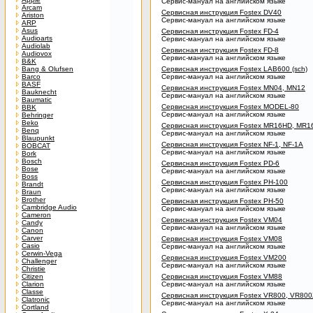
Сервис-мануал на английском языке
Arcam
Сервисная инструкция Fostex DV40
Ariston
Сервис-мануал на английском языке
ARP
Asus
Сервисная инструкция Fostex FD-4
Audioarts
Сервис-мануал на английском языке
Audiolab
Сервисная инструкция Fostex FD-8
Audiovox
Сервис-мануал на английском языке
B&K
Bang & Olufsen
Сервисная инструкция Fostex LAB600 (sch)
Barco
Сервис-мануал на английском языке
BASF
Сервисная инструкция Fostex MN04, MN12
Bauknecht
Сервис-мануал на английском языке
Baumatic
Сервисная инструкция Fostex MODEL-80
BBK
Сервис-мануал на английском языке
Behringer
Beko
Сервисная инструкция Fostex MR16HD, MR
Benq
Сервис-мануал на английском языке
Blaupunkt
Сервисная инструкция Fostex NF-1, NF-1A
BOBCAT
Сервис-мануал на английском языке
Bork
Bosch
Сервисная инструкция Fostex PD-6
Bose
Сервис-мануал на английском языке
Boss
Сервисная инструкция Fostex PH-100
Brandt
Сервис-мануал на английском языке
Braun
Brother
Сервисная инструкция Fostex PH-50
Cambridge Audio
Сервис-мануал на английском языке
Cameron
Сервисная инструкция Fostex VM04
Candy
Сервис-мануал на английском языке
Canon
Carver
Сервисная инструкция Fostex VM08
Casio
Сервис-мануал на английском языке
Cerwin-Vega
Сервисная инструкция Fostex VM200
Challenger
Сервис-мануал на английском языке
Christie
Citizen
Сервисная инструкция Fostex VM88
Clarion
Сервис-мануал на английском языке
Classe
Сервисная инструкция Fostex VR800, VR800
Clatronic
Сервис-мануал на английском языке
Cortland