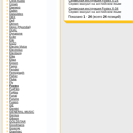
Сервисная инструкция Fostex X-24
Crest Audio
Сервис-мануал на английском языке
Crown
Daewoo
Сервисная инструкция Fostex X-34
Daikin
Сервис-мануал на английском языке
Datavideo
Показано
1
-
24
(всего
24
позиций)
DBX
Dell
Denon
Depo (Hyundai)
DUAL
Dynatone
Ecler
Eiki
EIZO
Electro-Voice
Electrolux
Elenberg
Elite
Eltax
Epson
Fagor
Fender
Ferrograph
Fisher
Fluke
Fly
Fostex
FujiFilm
Fujitsu
Funai
Furuno
Fusion
GE
Gemini
GENERAL-MUSIC
Genius
Gibson
GOLDSTAR
Goodmans
Gorenje
Graphtec