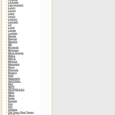
LA Audio
Lab.gruppen
Laney
Lecroy
Leica
Lenco
Lexicon
Lexmark
LG
Line6
Loewe
Luxman
Mackie
Magnat
Marantz
MB
McIntosh
Memorex
Mesa Boogie
Midea
MIELE
Minerva
Mitsubishi
Moog
Motorola
Mystery
NAD
Nakamichi
NATIONAL
NEC
NEFF
NESPRESSO
Nikko
Nikon
Nokia
Numark
Oce
OKI
Okidata
Old Open Reel Tapes