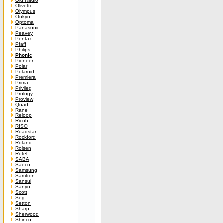
Old Radio
Olivetti
Olympus
Onkyo
Optoma
Panasonic
Peavey
Pentax
Pfaff
Philips
Phonic
Pioneer
Polar
Polaroid
Premiera
Prima
Privileg
Prology
Proview
Quad
Rane
Reloop
Ricoh
RISO
Roadstar
Rockford
Roland
Rolsen
Rotel
SABA
Saeco
Samsung
Samtron
Sansui
Sanyo
Scott
Seg
Setton
Sharp
Sherwood
Shinco