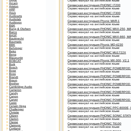
Сервис-мануал на английском языке
Arcam
Сервисная инструкция PHONIC I7200
Ariston
Сервис-мануал на английском языке
ARP
Asus
Сервисная инструкция PHONIC I7300
Audioarts
Сервис-мануал на английском языке
Audiolab
Сервисная инструкция Phonic MAR-1
Audiovox
Сервис-мануал на английском языке
B&K
Bang & Olufsen
Сервисная инструкция PHONIC MAX-250, M
Barco
Сервис-мануал на английском языке
BASF
Сервисная инструкция PHONIC MAX-860, M
Bauknecht
Сервис-мануал на английском языке
Baumatic
Сервисная инструкция Phonic MQ-4230
BBK
Сервис-мануал на английском языке
Behringer
Beko
Сервисная инструкция PHONIC MU1722X
Benq
Сервис-мануал на английском языке
Blaupunkt
Сервисная инструкция Phonic MX-300, V2.1
BOBCAT
Сервис-мануал на английском языке
Bork
Bosch
Сервисная инструкция PHONIC POWERPOD
Bose
Сервис-мануал на английском языке
Boss
Сервисная инструкция PHONIC POWERPOD
Brandt
Сервис-мануал на английском языке
Braun
Brother
Сервисная инструкция PHONIC POWERPOD
Cambridge Audio
Сервис-мануал на английском языке
Cameron
Сервисная инструкция PHONIC POWERPOD
Candy
Сервис-мануал на английском языке
Canon
Carver
Сервисная инструкция PHONIC POWERPOD
Casio
Сервис-мануал на английском языке
Cerwin-Vega
Сервисная инструкция PHONIC PPC-8000E,
Challenger
Сервис-мануал на английском языке
Christie
Citizen
Сервисная инструкция PHONIC SONIC STAT
Clarion
Сервис-мануал на английском языке
Classe
Сервисная инструкция PHONIC T8100
Clatronic
Сервис-мануал на английском языке
Cortland