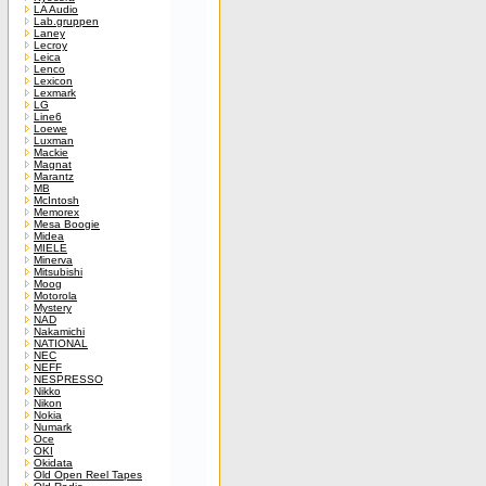
LA Audio
Lab.gruppen
Laney
Lecroy
Leica
Lenco
Lexicon
Lexmark
LG
Line6
Loewe
Luxman
Mackie
Magnat
Marantz
MB
McIntosh
Memorex
Mesa Boogie
Midea
MIELE
Minerva
Mitsubishi
Moog
Motorola
Mystery
NAD
Nakamichi
NATIONAL
NEC
NEFF
NESPRESSO
Nikko
Nikon
Nokia
Numark
Oce
OKI
Okidata
Old Open Reel Tapes