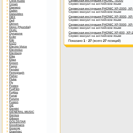
Сервисная инструкция PHONIC T8300
Crest Audio
Сервис-мануал на английском языке
Crown
Daewoo
Сервисная инструкция PHONIC XP-2000, XP
Daikin
Сервис-мануал на английском языке
Datavideo
Сервисная инструкция PHONIC XP-3000, XP
DBX
Сервис-мануал на английском языке
Dell
Denon
Сервисная инструкция PHONIC XP-5000, XP
Depo (Hyundai)
Сервис-мануал на английском языке
DUAL
Сервисная инструкция PHONIC XP-600, XP-
Dynatone
Сервис-мануал на английском языке
Ecler
Eiki
Показано
1
-
27
(всего
27
позиций)
EIZO
Electro-Voice
Electrolux
Elenberg
Elite
Eltax
Epson
Fagor
Fender
Ferrograph
Fisher
Fluke
Fly
Fostex
FujiFilm
Fujitsu
Funai
Furuno
Fusion
GE
Gemini
GENERAL-MUSIC
Genius
Gibson
GOLDSTAR
Goodmans
Gorenje
Graphtec