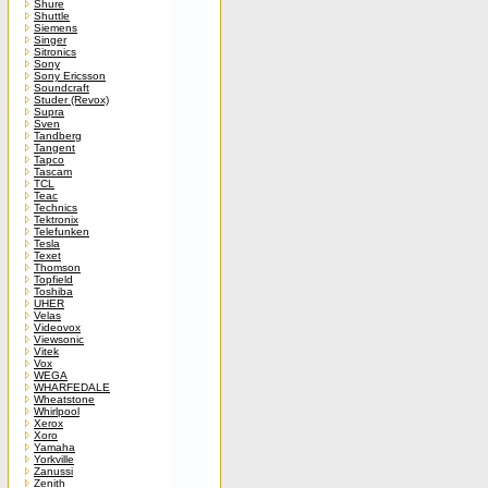
Shure
Shuttle
Siemens
Singer
Sitronics
Sony
Sony Ericsson
Soundcraft
Studer (Revox)
Supra
Sven
Tandberg
Tangent
Tapco
Tascam
TCL
Teac
Technics
Tektronix
Telefunken
Tesla
Texet
Thomson
Topfield
Toshiba
UHER
Velas
Videovox
Viewsonic
Vitek
Vox
WEGA
WHARFEDALE
Wheatstone
Whirlpool
Xerox
Xoro
Yamaha
Yorkville
Zanussi
Zenith