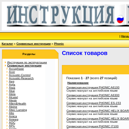
|
Нача
Каталог
»
Сервисные инструкции
»
Phonic
Список товаров
Разделы
Инструкции по эксплуатации
Сервисные инструкции
Accuphase
Acer
Acoustic-Control
Показано
1
-
27
(всего
27
позиций)
Acoustic-Research
Aeg
Наименование
Agfa
Сервисная инструкция PHONIC A6100
Aiwa
Сервис-мануал на английском языке
Akai
Akira
Сервисная инструкция PHONIC A6300
Alcatel
Сервис-мануал на английском языке
Alesis
Сервисная инструкция PHONIC ES-153
Allen&Health
Сервис-мануал на английском языке
Alpine
Altec Lansing
Сервисная инструкция PHONIC HELIX BOAR
Alto
Сервис-мануал на английском языке
Amica
Сервисная инструкция PHONIC HELIX BOAR
Ampeg
Сервис-мануал на английском языке
AOC
APC
Сервисная инструкция PHONIC I7100
Apple