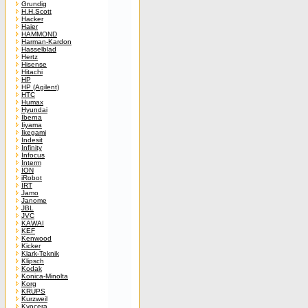
Grundig
H.H.Scott
Hacker
Haier
HAMMOND
Harman-Kardon
Hasselblad
Hertz
Hisense
Hitachi
HP
HP (Agilent)
HTC
Humax
Hyundai
Iberna
Iiyama
Ikegami
Indesit
Infinity
Infocus
Interm
ION
iRobot
IRT
Jamo
Janome
JBL
JVC
KAWAI
KEF
Kenwood
Kicker
Klark-Teknik
Klipsch
Kodak
Konica-Minolta
Korg
KRUPS
Kurzweil
Kyocera