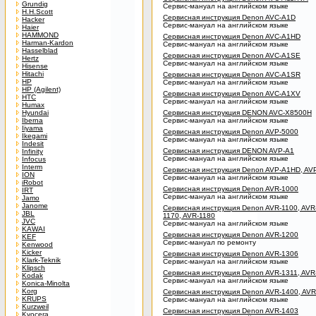
Grundig
Сервис-мануал на английском языке
H.H.Scott
Сервисная инструкция Denon AVC-A1D
Hacker
Сервис-мануал на английском языке
Haier
HAMMOND
Сервисная инструкция Denon AVC-A1HD
Harman-Kardon
Сервис-мануал на английском языке
Hasselblad
Сервисная инструкция Denon AVC-A1SE
Hertz
Сервис-мануал на английском языке
Hisense
Hitachi
Сервисная инструкция Denon AVC-A1SR
HP
Сервис-мануал на английском языке
HP (Agilent)
Сервисная инструкция Denon AVC-A1XV
HTC
Сервис-мануал на английском языке
Humax
Hyundai
Сервисная инструкция DENON AVC-X8500H
Iberna
Сервис-мануал на английском языке
Iiyama
Сервисная инструкция Denon AVP-5000
Ikegami
Сервис-мануал на английском языке
Indesit
Сервисная инструкция DENON AVP-A1
Infinity
Сервис-мануал на английском языке
Infocus
Interm
Сервисная инструкция Denon AVP-A1HD, AV
ION
Сервис-мануал на английском языке
iRobot
Сервисная инструкция Denon AVR-1000
IRT
Сервис-мануал на английском языке
Jamo
Janome
Сервисная инструкция Denon AVR-1100, AVR-
JBL
1170, AVR-1180
JVC
Сервис-мануал на английском языке
KAWAI
Сервисная инструкция Denon AVR-1200
KEF
Сервис-мануал по ремонту
Kenwood
Kicker
Сервисная инструкция Denon AVR-1306
Klark-Teknik
Сервис-мануал на английском языке
Klipsch
Сервисная инструкция Denon AVR-1311, AVR
Kodak
Сервис-мануал на английском языке
Konica-Minolta
Korg
Сервисная инструкция Denon AVR-1400, AVR
KRUPS
Сервис-мануал на английском языке
Kurzweil
Сервисная инструкция Denon AVR-1403
Kyocera