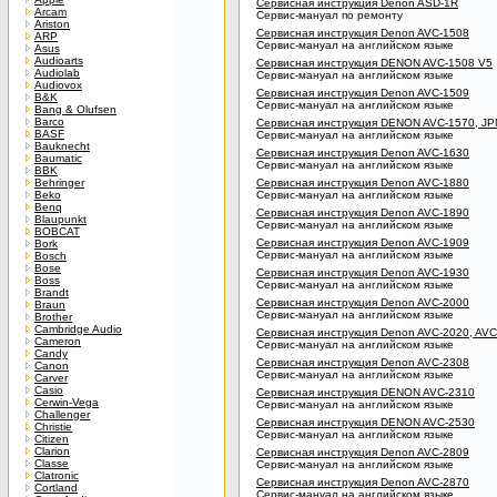
Сервисная инструкция Denon ASD-1R
Arcam
Сервис-мануал по ремонту
Ariston
Сервисная инструкция Denon AVC-1508
ARP
Сервис-мануал на английском языке
Asus
Audioarts
Сервисная инструкция DENON AVC-1508 V5
Audiolab
Сервис-мануал на английском языке
Audiovox
Сервисная инструкция Denon AVC-1509
B&K
Сервис-мануал на английском языке
Bang & Olufsen
Barco
Сервисная инструкция DENON AVC-1570, JP
BASF
Сервис-мануал на английском языке
Bauknecht
Сервисная инструкция Denon AVC-1630
Baumatic
Сервис-мануал на английском языке
BBK
Behringer
Сервисная инструкция Denon AVC-1880
Beko
Сервис-мануал на английском языке
Benq
Сервисная инструкция Denon AVC-1890
Blaupunkt
Сервис-мануал на английском языке
BOBCAT
Сервисная инструкция Denon AVC-1909
Bork
Сервис-мануал на английском языке
Bosch
Bose
Сервисная инструкция Denon AVC-1930
Boss
Сервис-мануал на английском языке
Brandt
Сервисная инструкция Denon AVC-2000
Braun
Сервис-мануал на английском языке
Brother
Cambridge Audio
Сервисная инструкция Denon AVC-2020, AVC
Cameron
Сервис-мануал на английском языке
Candy
Сервисная инструкция Denon AVC-2308
Canon
Сервис-мануал на английском языке
Carver
Casio
Сервисная инструкция DENON AVC-2310
Cerwin-Vega
Сервис-мануал на английском языке
Challenger
Сервисная инструкция DENON AVC-2530
Christie
Сервис-мануал на английском языке
Citizen
Clarion
Сервисная инструкция Denon AVC-2809
Classe
Сервис-мануал на английском языке
Clatronic
Сервисная инструкция Denon AVC-2870
Cortland
Сервис-мануал на английском языке