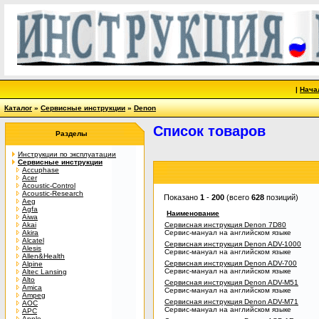
|
Нача
Каталог
»
Сервисные инструкции
»
Denon
Список товаров
Разделы
Инструкции по эксплуатации
Сервисные инструкции
Accuphase
Acer
Acoustic-Control
Acoustic-Research
Показано
1
-
200
(всего
628
позиций)
Aeg
Agfa
Наименование
Aiwa
Akai
Сервисная инструкция Denon 7D80
Akira
Сервис-мануал на английском языке
Alcatel
Сервисная инструкция Denon ADV-1000
Alesis
Сервис-мануал на английском языке
Allen&Health
Сервисная инструкция Denon ADV-700
Alpine
Сервис-мануал на английском языке
Altec Lansing
Alto
Сервисная инструкция Denon ADV-M51
Amica
Сервис-мануал на английском языке
Ampeg
Сервисная инструкция Denon ADV-M71
AOC
Сервис-мануал на английском языке
APC
Apple