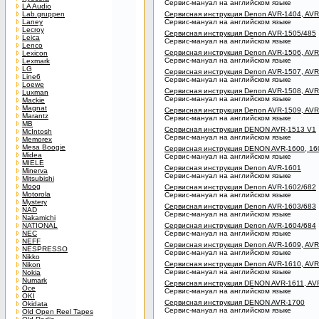
Сервис-мануал на английском языке
LA Audio
Lab.gruppen
Сервисная инструкция Denon AVR-1404, AVR
Laney
Сервис-мануал на английском языке
Lecroy
Сервисная инструкция Denon AVR-1505/485
Leica
Сервис-мануал на английском языке
Lenco
Сервисная инструкция Denon AVR-1506, AVR
Lexicon
Сервис-мануал на английском языке
Lexmark
LG
Сервисная инструкция Denon AVR-1507, AVR
Line6
Сервис-мануал на английском языке
Loewe
Сервисная инструкция Denon AVR-1508, AVR
Luxman
Сервис-мануал на английском языке
Mackie
Magnat
Сервисная инструкция Denon AVR-1509, AVR
Marantz
Сервис-мануал на английском языке
MB
Сервисная инструкция DENON AVR-1513 V1
McIntosh
Сервис-мануал на английском языке
Memorex
Mesa Boogie
Сервисная инструкция DENON AVR-1600, 1
Midea
Сервис-мануал на английском языке
MIELE
Сервисная инструкция Denon AVR-1601
Minerva
Сервис-мануал на английском языке
Mitsubishi
Moog
Сервисная инструкция Denon AVR-1602/682
Motorola
Сервис-мануал на английском языке
Mystery
Сервисная инструкция Denon AVR-1603/683
NAD
Сервис-мануал на английском языке
Nakamichi
NATIONAL
Сервисная инструкция Denon AVR-1604/684
NEC
Сервис-мануал на английском языке
NEFF
Сервисная инструкция Denon AVR-1609, AVR
NESPRESSO
Сервис-мануал на английском языке
Nikko
Сервисная инструкция Denon AVR-1610, AVR
Nikon
Сервис-мануал на английском языке
Nokia
Numark
Сервисная инструкция DENON AVR-1611, AV
Oce
Сервис-мануал на английском языке
OKI
Сервисная инструкция DENON AVR-1700
Okidata
Сервис-мануал на английском языке
Old Open Reel Tapes