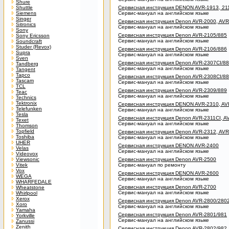
Shure
Shuttle
Сервисная инструкция DENON AVR-1913, 211
Siemens
Сервис-мануал на английском языке
Singer
Сервисная инструкция Denon AVR-2000, AV
Sitronics
Сервис-мануал на английском языке
Sony
Сервисная инструкция Denon AVR-2105/885
Sony Ericsson
Сервис-мануал на английском языке
Soundcraft
Studer (Revox)
Сервисная инструкция Denon AVR-2106/886
Supra
Сервис-мануал на английском языке
Sven
Сервисная инструкция Denon AVR-2307CI/8
Tandberg
Сервис-мануал на английском языке
Tangent
Tapco
Сервисная инструкция Denon AVR-2308CI/8
Tascam
Сервис-мануал на английском языке
TCL
Сервисная инструкция Denon AVR-2309/889
Teac
Сервис-мануал на английском языке
Technics
Tektronix
Сервисная инструкция DENON AVR-2310, AV
Telefunken
Сервис-мануал на английском языке
Tesla
Сервисная инструкция Denon AVR-2311CI, A
Texet
Сервис-мануал на английском языке
Thomson
Topfield
Сервисная инструкция Denon AVR-2312, AVR
Toshiba
Сервис-мануал на английском языке
UHER
Сервисная инструкция DENON AVR-2400
Velas
Сервис-мануал на английском языке
Videovox
Viewsonic
Сервисная инструкция Denon AVR-2500
Vitek
Сервис-мануал по ремонту
Vox
Сервисная инструкция DENON AVR-2600
WEGA
Сервис-мануал на английском языке
WHARFEDALE
Сервисная инструкция Denon AVR-2700
Wheatstone
Сервис-мануал на английском языке
Whirlpool
Xerox
Сервисная инструкция Denon AVR-2800/280
Xoro
Сервис-мануал на английском языке
Yamaha
Сервисная инструкция Denon AVR-2801/981
Yorkville
Сервис-мануал на английском языке
Zanussi
Zenith
Сервисная инструкция Denon AVR-2802/982