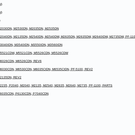
l)
l)
)
M2030DN, M2530DN, M2035DN, M2535DN
2040DN, M2135DN, M2540DN, M2540DW, M2635DN, M2635DW, M2640IDW, M2735DW, PF-11
3040IDN, M3540IDN, M3550IDN, M3560IDN
M5521CDW, M5521CDN, M5526CDN, M5526CDW
M6026CDN, M6526CDN, REV6
6030CDN, M6530CDN, M6035CIDN, M6535CIDN, PF-5100, REV2
P2135DN, REV2
235, P2040, M2040, M2135, M2540, M2635, M2640, M2735, PF-1100, PARTS
P6035CDN, P6130CDN, P7040CDN