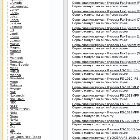
LA Audio
Сервисная инструкция Kyocera FaxSystem (F) (s
Lab.gruppen
Сервис-мануал на английском языке
Laney
Сервисная инструкция Kyocera FaxSystem (G), (H
Lecroy
Сервис-мануал на английском языке
Leica
Сервисная инструкция Kyocera FaxSystem (J) (sm
Lenco
Сервис-мануал на английском языке
Lexicon
Lexmark
Сервисная инструкция Kyocera FaxSystem (K) (s
LG
Сервис-мануал на английском языке
Line6
Сервисная инструкция Kyocera FaxSystem (L) (s
Loewe
Сервис-мануал на английском языке
Luxman
Mackie
Сервисная инструкция Kyocera FaxSystem (M) (s
Magnat
Сервис-мануал на английском языке
Marantz
Сервисная инструкция Kyocera FaxSystem (N) (s
MB
Сервис-мануал на английском языке
McIntosh
Memorex
Сервисная инструкция Kyocera FaxSystem (P) (s
Mesa Boogie
Сервис-мануал на английском языке
Midea
Сервисная инструкция Kyocera FS-1000, FS-1000
MIELE
Сервис-мануал на английском языке
Minerva
Mitsubishi
Сервисная инструкция Kyocera FS-1010, FS-1050
Moog
Сервис-мануал на английском языке
Motorola
Сервисная инструкция Kyocera FS-1016MFP, FS-
Mystery
Сервис-мануал на английском языке
NAD
Nakamichi
Сервисная инструкция Kyocera FS-1018MFP (sm,
NATIONAL
Сервис-мануал на английском языке
NEC
Сервисная инструкция Kyocera FS-1020D (sm, pl
NEFF
Сервис-мануал на английском языке
NESPRESSO
Сервисная инструкция Kyocera FS-1028MFP, 
Nikko
Сервис-мануал по ремонту
Nikon
Nokia
Сервисная инструкция Kyocera FS-1028MFP, 
Numark
Сервис-мануал по ремонту
Oce
Сервисная инструкция Kyocera FS-1030D (sm, pl
OKI
Сервис-мануал на английском языке
Okidata
Old Open Reel Tapes
Сервисная инструкция KYOCERA FS-1040, 