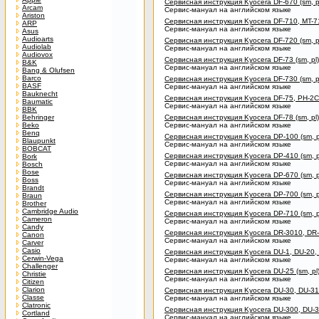
Сервисная инструкция Kyocera DF-670 (sm, p
Arcam
Сервис-мануал на английском языке
Ariston
Сервисная инструкция Kyocera DF-710, MT-71
ARP
Сервис-мануал на английском языке
Asus
Audioarts
Сервисная инструкция Kyocera DF-720 (sm, p
Audiolab
Сервис-мануал на английском языке
Audiovox
Сервисная инструкция Kyocera DF-73 (sm, pl)
B&K
Сервис-мануал на английском языке
Bang & Olufsen
Barco
Сервисная инструкция Kyocera DF-730 (sm, p
BASF
Сервис-мануал на английском языке
Bauknecht
Сервисная инструкция Kyocera DF-75, PH-2C-
Baumatic
Сервис-мануал на английском языке
BBK
Behringer
Сервисная инструкция Kyocera DF-78 (sm, pl)
Beko
Сервис-мануал на английском языке
Benq
Сервисная инструкция Kyocera DP-100 (sm, p
Blaupunkt
Сервис-мануал на английском языке
BOBCAT
Сервисная инструкция Kyocera DP-410 (sm, p
Bork
Сервис-мануал на английском языке
Bosch
Bose
Сервисная инструкция Kyocera DP-670 (sm, p
Boss
Сервис-мануал на английском языке
Brandt
Сервисная инструкция Kyocera DP-700 (sm, p
Braun
Сервис-мануал на английском языке
Brother
Cambridge Audio
Сервисная инструкция Kyocera DP-710 (sm, p
Cameron
Сервис-мануал на английском языке
Candy
Сервисная инструкция Kyocera DR-3010, DR-3
Canon
Сервис-мануал на английском языке
Carver
Casio
Сервисная инструкция Kyocera DU-1, DU-20, D
Cerwin-Vega
Сервис-мануал на английском языке
Challenger
Сервисная инструкция Kyocera DU-25 (sm, pl
Christie
Сервис-мануал на английском языке
Citizen
Clarion
Сервисная инструкция Kyocera DU-30, DU-31 
Classe
Сервис-мануал на английском языке
Clatronic
Сервисная инструкция Kyocera DU-300, DU-30
Cortland
Сервис-мануал на английском языке