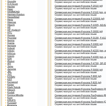
Grundig
Сервис-мануал на английском языке
H.H.Scott
Сервисная инструкция Kyocera F-2010 (pl)
Hacker
Сервис-мануал на английском языке
Haier
HAMMOND
Сервисная инструкция Kyocera F-2110 (sm, pl
Harman-Kardon
Сервис-мануал на английском языке
Hasselblad
Сервисная инструкция Kyocera F-2200S (pl)
Hertz
Сервис-мануал на английском языке
Hisense
Hitachi
Сервисная инструкция Kyocera F-2205, AD-62 
HP
Сервис-мануал на английском языке
HP (Agilent)
Сервисная инструкция Kyocera F-3000 (pl)
HTC
Сервис-мануал на английском языке
Humax
Hyundai
Сервисная инструкция Kyocera F-3130, F-4130 (
Iberna
Сервис-мануал на английском языке
Iiyama
Сервисная инструкция Kyocera F-3300 (pl)
Ikegami
Сервис-мануал на английском языке
Indesit
Сервисная инструкция Kyocera F-4220 (sm, pl, 
Infinity
Сервис-мануал на английском языке
Infocus
Interm
Сервисная инструкция Kyocera F-4330 (sm, pl, 
ION
Сервис-мануал на английском языке
iRobot
Сервисная инструкция Kyocera F-4730, DF-35-71
IRT
Сервис-мануал на английском языке
Jamo
Janome
Сервисная инструкция Kyocera F-5000 (pl)
JBL
Сервис-мануал на английском языке
JVC
Сервисная инструкция Kyocera F-800 (pl)
KAWAI
Сервис-мануал на английском языке
KEF
Kenwood
Сервисная инструкция Kyocera F-820 (pl)
Kicker
Сервис-мануал на английском языке
Klark-Teknik
Сервисная инструкция Kyocera FaxSystem (A) (s
Klipsch
Сервис-мануал на английском языке
Kodak
Konica-Minolta
Сервисная инструкция Kyocera FaxSystem (B) (s
Korg
Сервис-мануал на английском языке
KRUPS
Сервисная инструкция Kyocera FaxSystem (C) (s
Kurzweil
Сервис-мануал на английском языке
Kyocera