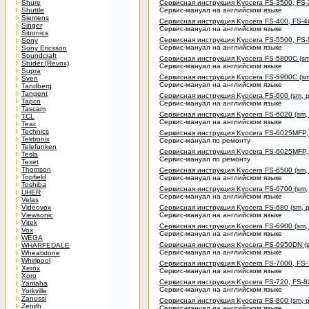
Shure
Сервисная инструкция Kyocera FS-3500, FS-35
Shuttle
Сервис-мануал на английском языке
Siemens
Сервисная инструкция Kyocera FS-400, FS-400
Singer
Сервис-мануал на английском языке
Sitronics
Сервисная инструкция Kyocera FS-5500, FS-55
Sony
Сервис-мануал на английском языке
Sony Ericsson
Soundcraft
Сервисная инструкция Kyocera FS-5800C (sm,
Studer (Revox)
Сервис-мануал на английском языке
Supra
Сервисная инструкция Kyocera FS-5900C (sm, pl
Sven
Сервис-мануал на английском языке
Tandberg
Tangent
Сервисная инструкция Kyocera FS-600 (sm, pl
Tapco
Сервис-мануал на английском языке
Tascam
Сервисная инструкция Kyocera FS-6020 (sm, pl,
TCL
Сервис-мануал на английском языке
Teac
Technics
Сервисная инструкция Kyocera FS-6025MFP, 
Tektronix
Сервис-мануал по ремонту
Telefunken
Сервисная инструкция Kyocera FS-6025MFP,
Tesla
Сервис-мануал по ремонту
Texet
Thomson
Сервисная инструкция Kyocera FS-6500 (sm, p
Topfield
Сервис-мануал на английском языке
Toshiba
Сервисная инструкция Kyocera FS-6700 (sm, pl,
UHER
Сервис-мануал на английском языке
Velas
Videovox
Сервисная инструкция Kyocera FS-680 (sm, pl
Viewsonic
Сервис-мануал на английском языке
Vitek
Сервисная инструкция Kyocera FS-6900 (sm, pl,
Vox
Сервис-мануал на английском языке
WEGA
Сервисная инструкция Kyocera FS-6950DN (sm, p
WHARFEDALE
Сервис-мануал на английском языке
Wheatstone
Whirlpool
Сервисная инструкция Kyocera FS-7000, FS-7000
Xerox
Сервис-мануал на английском языке
Xoro
Сервисная инструкция Kyocera FS-720, FS-820, 
Yamaha
Сервис-мануал на английском языке
Yorkville
Zanussi
Сервисная инструкция Kyocera FS-800 (sm, pl
Zenith
Сервис-мануал на английском языке