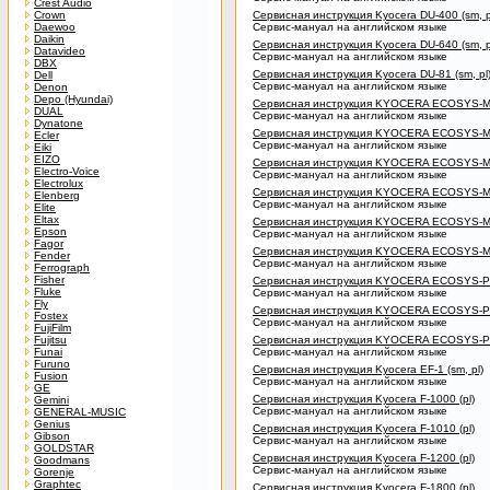
Crest Audio
Crown
Сервисная инструкция Kyocera DU-400 (sm, p
Daewoo
Сервис-мануал на английском языке
Daikin
Сервисная инструкция Kyocera DU-640 (sm, p
Datavideo
Сервис-мануал на английском языке
DBX
Сервисная инструкция Kyocera DU-81 (sm, pl
Dell
Сервис-мануал на английском языке
Denon
Depo (Hyundai)
Сервисная инструкция KYOCERA ECOSYS-
DUAL
Сервис-мануал на английском языке
Dynatone
Сервисная инструкция KYOCERA ECOSYS-M
Ecler
Сервис-мануал на английском языке
Eiki
EIZO
Сервисная инструкция KYOCERA ECOSYS-M
Electro-Voice
Сервис-мануал на английском языке
Electrolux
Сервисная инструкция KYOCERA ECOSYS-
Elenberg
Сервис-мануал на английском языке
Elite
Eltax
Сервисная инструкция KYOCERA ECOSYS-
Epson
Сервис-мануал на английском языке
Fagor
Сервисная инструкция KYOCERA ECOSYS-M
Fender
Сервис-мануал на английском языке
Ferrograph
Fisher
Сервисная инструкция KYOCERA ECOSYS-
Fluke
Сервис-мануал на английском языке
Fly
Сервисная инструкция KYOCERA ECOSYS-P2
Fostex
Сервис-мануал на английском языке
FujiFilm
Fujitsu
Сервисная инструкция KYOCERA ECOSYS-
Funai
Сервис-мануал на английском языке
Furuno
Сервисная инструкция Kyocera EF-1 (sm, pl)
Fusion
Сервис-мануал на английском языке
GE
Сервисная инструкция Kyocera F-1000 (pl)
Gemini
Сервис-мануал на английском языке
GENERAL-MUSIC
Genius
Сервисная инструкция Kyocera F-1010 (pl)
Gibson
Сервис-мануал на английском языке
GOLDSTAR
Сервисная инструкция Kyocera F-1200 (pl)
Goodmans
Сервис-мануал на английском языке
Gorenje
Graphtec
Сервисная инструкция Kyocera F-1800 (pl)