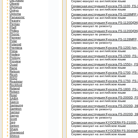
Old Radio
Сервис-мануал на английском языке
Olivetti
Сервисная инструкция Kyocera FS-1100, FS-1300
Olympus
Сервис-мануал на английском языке
Onkyo
Optoma
Сервисная инструкция Kyocera FS-1118MFP (sm, 
Panasonic
Сервис-мануал на английском языке
Peavey
Сервисная инструкция Kyocera FS-1120D(DN),
Pentax
Сервис-мануал по ремонту
Pfaff
Philips
Сервисная инструкция Kyocera FS-1120D(DN)
Phonic
Сервис-мануал по ремонту
Pioneer
Сервисная инструкция Kyocera FS-1128MFP, P
Polar
Сервис-мануал по ремонту
Polaroid
Premiera
Сервисная инструкция Kyocera FS-1200 (sm, pl,
Prima
Сервис-мануал на английском языке
Privileg
Сервисная инструкция Kyocera FS-1500, FS-15
Prology
Сервис-мануал на английском языке
Proview
Сервисная инструкция Kyocera FS-1550+, FS-
Quad
Сервис-мануал на английском языке
Rane
Reloop
Сервисная инструкция Kyocera FS-1700, FS-170
Ricoh
Сервис-мануал на английском языке
RISO
Сервисная инструкция Kyocera FS-1750, FS-3750
Roadstar
Сервис-мануал на английском языке
Rockford
Roland
Сервисная инструкция Kyocera FS-1800, FS-180
Rolsen
Сервис-мануал на английском языке
Rotel
Сервисная инструкция Kyocera FS-2000D, FS-39
SABA
Сервис-мануал на английском языке
Saeco
Samsung
Сервисная инструкция Kyocera FS-2020D, 39
Samtron
Сервис-мануал по ремонту
Sansui
Сервисная инструкция Kyocera FS-2020D, 39
Sanyo
Сервис-мануал по ремонту
Scott
Seg
Сервисная инструкция KYOCERA FS-2100D,
Setton
Сервис-мануал на английском языке
Sharp
Сервисная инструкция KYOCERA FS-3040M
Sherwood
Сервис-мануал на английском языке
Shinco