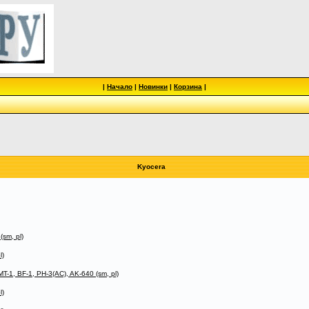
|
Начало
|
Новинки
|
Корзина
|
Kyocera
sm, pl)
l)
-1, BF-1, PH-3(AC), AK-640 (sm, pl)
l)