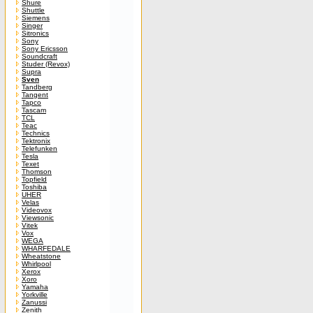
Shure
Shuttle
Siemens
Singer
Sitronics
Sony
Sony Ericsson
Soundcraft
Studer (Revox)
Supra
Sven
Tandberg
Tangent
Tapco
Tascam
TCL
Teac
Technics
Tektronix
Telefunken
Tesla
Texet
Thomson
Topfield
Toshiba
UHER
Velas
Videovox
Viewsonic
Vitek
Vox
WEGA
WHARFEDALE
Wheatstone
Whirlpool
Xerox
Xoro
Yamaha
Yorkville
Zanussi
Zenith