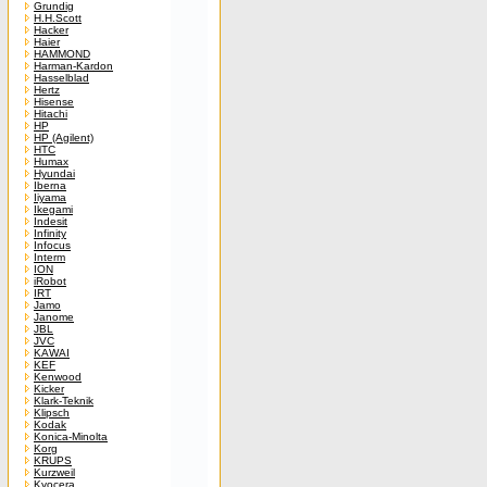
Grundig
H.H.Scott
Hacker
Haier
HAMMOND
Harman-Kardon
Hasselblad
Hertz
Hisense
Hitachi
HP
HP (Agilent)
HTC
Humax
Hyundai
Iberna
Iiyama
Ikegami
Indesit
Infinity
Infocus
Interm
ION
iRobot
IRT
Jamo
Janome
JBL
JVC
KAWAI
KEF
Kenwood
Kicker
Klark-Teknik
Klipsch
Kodak
Konica-Minolta
Korg
KRUPS
Kurzweil
Kyocera