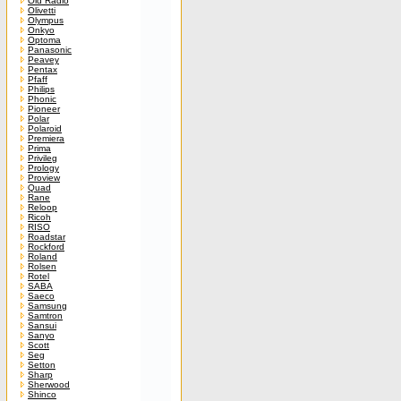
Old Radio
Olivetti
Olympus
Onkyo
Optoma
Panasonic
Peavey
Pentax
Pfaff
Philips
Phonic
Pioneer
Polar
Polaroid
Premiera
Prima
Privileg
Prology
Proview
Quad
Rane
Reloop
Ricoh
RISO
Roadstar
Rockford
Roland
Rolsen
Rotel
SABA
Saeco
Samsung
Samtron
Sansui
Sanyo
Scott
Seg
Setton
Sharp
Sherwood
Shinco