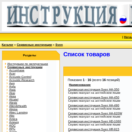
|
Нача
Каталог
»
Сервисные инструкции
»
Sven
Список товаров
Разделы
Инструкции по эксплуатации
Сервисные инструкции
Accuphase
Acer
Acoustic-Control
Показано
1
-
16
(всего
16
позиций)
Acoustic-Research
Aeg
Наименование
Agfa
Сервисная инструкция Sven HA-350
Aiwa
Сервис-мануал на английском языке
Akai
Akira
Сервисная инструкция Sven HA-450
Alcatel
Сервис-мануал на английском языке
Alesis
Сервисная инструкция Sven HA-490
Allen&Health
Сервис-мануал на английском языке
Alpine
Altec Lansing
Сервисная инструкция Sven HA-620W
Alto
Сервис-мануал на английском языке
Amica
Сервисная инструкция Sven HD-1060
Ampeg
Сервис-мануал на английском языке
AOC
APC
Сервисная инструкция Sven HR-915
Apple