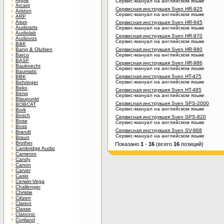
Сервис-мануал на английском языке
Arcam
Сервисная инструкция Sven HR-925
Ariston
Сервис-мануал на английском языке
ARP
Asus
Сервисная инструкция Sven HR-945
Audioarts
Сервис-мануал на английском языке
Audiolab
Сервисная инструкция Sven HR-970
Audiovox
Сервис-мануал на английском языке
B&K
Bang & Olufsen
Сервисная инструкция Sven HR-980
Barco
Сервис-мануал на английском языке
BASF
Сервисная инструкция Sven HR-986
Bauknecht
Сервис-мануал на английском языке
Baumatic
Сервисная инструкция Sven HT-475
BBK
Сервис-мануал на английском языке
Behringer
Beko
Сервисная инструкция Sven HT-485
Benq
Сервис-мануал на английском языке
Blaupunkt
Сервисная инструкция Sven SPS-2000
BOBCAT
Сервис-мануал на английском языке
Bork
Bosch
Сервисная инструкция Sven SPS-820
Bose
Сервис-мануал на английском языке
Boss
Сервисная инструкция Sven SV-968
Brandt
Сервис-мануал на английском языке
Braun
Brother
Показано
1
-
16
(всего
16
позиций)
Cambridge Audio
Cameron
Candy
Canon
Carver
Casio
Cerwin-Vega
Challenger
Christie
Citizen
Clarion
Classe
Clatronic
Cortland