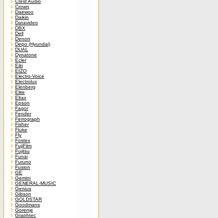
Crest Audio
Crown
Daewoo
Daikin
Datavideo
DBX
Dell
Denon
Depo (Hyundai)
DUAL
Dynatone
Ecler
Eiki
EIZO
Electro-Voice
Electrolux
Elenberg
Elite
Eltax
Epson
Fagor
Fender
Ferrograph
Fisher
Fluke
Fly
Fostex
FujiFilm
Fujitsu
Funai
Furuno
Fusion
GE
Gemini
GENERAL-MUSIC
Genius
Gibson
GOLDSTAR
Goodmans
Gorenje
Graphtec