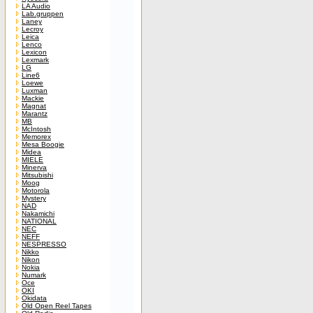
LA Audio
Lab.gruppen
Laney
Lecroy
Leica
Lenco
Lexicon
Lexmark
LG
Line6
Loewe
Luxman
Mackie
Magnat
Marantz
MB
McIntosh
Memorex
Mesa Boogie
Midea
MIELE
Minerva
Mitsubishi
Moog
Motorola
Mystery
NAD
Nakamichi
NATIONAL
NEC
NEFF
NESPRESSO
Nikko
Nikon
Nokia
Numark
Oce
OKI
Okidata
Old Open Reel Tapes