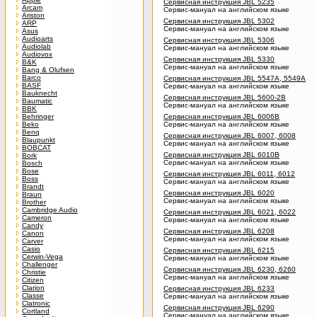
Сервисная инструкция JBL 5235
Arcam
Сервис-мануал на английском языке
Ariston
Сервисная инструкция JBL 5302
ARP
Сервис-мануал на английском языке
Asus
Audioarts
Сервисная инструкция JBL 5306
Audiolab
Сервис-мануал на английском языке
Audiovox
Сервисная инструкция JBL 5330
B&K
Сервис-мануал на английском языке
Bang & Olufsen
Barco
Сервисная инструкция JBL 5547A, 5549A
BASF
Сервис-мануал на английском языке
Bauknecht
Сервисная инструкция JBL 5600-2B
Baumatic
Сервис-мануал на английском языке
BBK
Behringer
Сервисная инструкция JBL 6006B
Beko
Сервис-мануал на английском языке
Benq
Сервисная инструкция JBL 6007, 6008
Blaupunkt
Сервис-мануал на английском языке
BOBCAT
Сервисная инструкция JBL 6010B
Bork
Сервис-мануал на английском языке
Bosch
Bose
Сервисная инструкция JBL 6011, 6012
Boss
Сервис-мануал на английском языке
Brandt
Сервисная инструкция JBL 6020
Braun
Сервис-мануал на английском языке
Brother
Cambridge Audio
Сервисная инструкция JBL 6021, 6022
Cameron
Сервис-мануал на английском языке
Candy
Сервисная инструкция JBL 6208
Canon
Сервис-мануал на английском языке
Carver
Casio
Сервисная инструкция JBL 6215
Cerwin-Vega
Сервис-мануал на английском языке
Challenger
Сервисная инструкция JBL 6230, 6260
Christie
Сервис-мануал на английском языке
Citizen
Clarion
Сервисная инструкция JBL 6233
Classe
Сервис-мануал на английском языке
Clatronic
Сервисная инструкция JBL 6290
Cortland
Сервис-мануал на английском языке