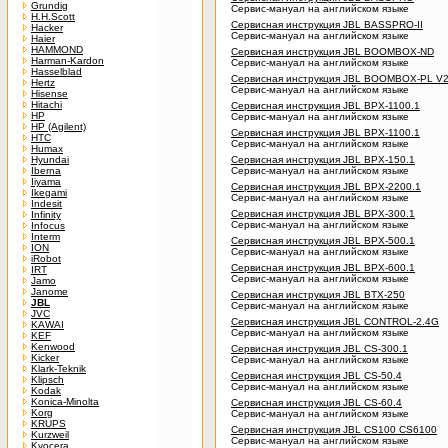
Grundig
Сервис-мануал на английском языке
H.H.Scott
Сервисная инструкция JBL BASSPRO-II
Hacker
Сервис-мануал на английском языке
Haier
HAMMOND
Сервисная инструкция JBL BOOMBOX-ND
Harman-Kardon
Сервис-мануал на английском языке
Hasselblad
Сервисная инструкция JBL BOOMBOX-PL V2
Hertz
Сервис-мануал на английском языке
Hisense
Hitachi
Сервисная инструкция JBL BPX-1100.1
HP
Сервис-мануал на английском языке
HP (Agilent)
Сервисная инструкция JBL BPX-1100.1
HTC
Сервис-мануал на английском языке
Humax
Hyundai
Сервисная инструкция JBL BPX-150.1
Iberna
Сервис-мануал на английском языке
Iiyama
Сервисная инструкция JBL BPX-2200.1
Ikegami
Сервис-мануал на английском языке
Indesit
Сервисная инструкция JBL BPX-300.1
Infinity
Сервис-мануал на английском языке
Infocus
Interm
Сервисная инструкция JBL BPX-500.1
ION
Сервис-мануал на английском языке
iRobot
Сервисная инструкция JBL BPX-600.1
IRT
Сервис-мануал на английском языке
Jamo
Janome
Сервисная инструкция JBL BTX-250
JBL
Сервис-мануал на английском языке
JVC
Сервисная инструкция JBL CONTROL-2.4G
KAWAI
Сервис-мануал на английском языке
KEF
Kenwood
Сервисная инструкция JBL CS-300.1
Kicker
Сервис-мануал на английском языке
Klark-Teknik
Сервисная инструкция JBL CS-50.4
Klipsch
Сервис-мануал на английском языке
Kodak
Konica-Minolta
Сервисная инструкция JBL CS-60.4
Korg
Сервис-мануал на английском языке
KRUPS
Сервисная инструкция JBL CS100 CS6100
Kurzweil
Сервис-мануал на английском языке
Kyocera