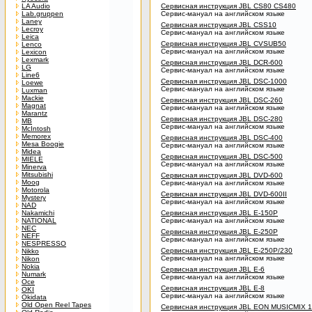
LA Audio
Сервисная инструкция JBL CS80 CS480
Lab.gruppen
Сервис-мануал на английском языке
Laney
Сервисная инструкция JBL CSS10
Lecroy
Сервис-мануал на английском языке
Leica
Сервисная инструкция JBL CVSUB50
Lenco
Сервис-мануал на английском языке
Lexicon
Lexmark
Сервисная инструкция JBL DCR-600
LG
Сервис-мануал на английском языке
Line6
Сервисная инструкция JBL DSC-1000
Loewe
Сервис-мануал на английском языке
Luxman
Mackie
Сервисная инструкция JBL DSC-260
Magnat
Сервис-мануал на английском языке
Marantz
Сервисная инструкция JBL DSC-280
MB
Сервис-мануал на английском языке
McIntosh
Memorex
Сервисная инструкция JBL DSC-400
Mesa Boogie
Сервис-мануал на английском языке
Midea
Сервисная инструкция JBL DSC-500
MIELE
Сервис-мануал на английском языке
Minerva
Mitsubishi
Сервисная инструкция JBL DVD-600
Moog
Сервис-мануал на английском языке
Motorola
Сервисная инструкция JBL DVD-600II
Mystery
Сервис-мануал на английском языке
NAD
Nakamichi
Сервисная инструкция JBL E-150P
NATIONAL
Сервис-мануал на английском языке
NEC
Сервисная инструкция JBL E-250P
NEFF
Сервис-мануал на английском языке
NESPRESSO
Сервисная инструкция JBL E-250P/230
Nikko
Сервис-мануал на английском языке
Nikon
Nokia
Сервисная инструкция JBL E-6
Numark
Сервис-мануал на английском языке
Oce
Сервисная инструкция JBL E-8
OKI
Сервис-мануал на английском языке
Okidata
Old Open Reel Tapes
Сервисная инструкция JBL EON MUSICMIX 