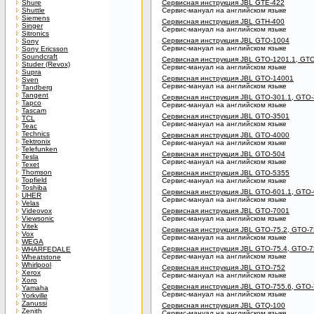
Shure
Сервисная инструкция JBL GTE-422
Shuttle
Сервис-мануал на английском языке
Siemens
Сервисная инструкция JBL GTH-400
Singer
Сервис-мануал на английском языке
Sitronics
Сервисная инструкция JBL GTO-1004
Sony
Сервис-мануал на английском языке
Sony Ericsson
Soundcraft
Сервисная инструкция JBL GTO-1201.1, GTO
Studer (Revox)
Сервис-мануал на английском языке
Supra
Сервисная инструкция JBL GTO-14001
Sven
Сервис-мануал на английском языке
Tandberg
Tangent
Сервисная инструкция JBL GTO-301.1, GTO-
Tapco
Сервис-мануал на английском языке
Tascam
Сервисная инструкция JBL GTO-3501
TCL
Сервис-мануал на английском языке
Teac
Technics
Сервисная инструкция JBL GTO-4000
Tektronix
Сервис-мануал на английском языке
Telefunken
Сервисная инструкция JBL GTO-504
Tesla
Сервис-мануал на английском языке
Texet
Thomson
Сервисная инструкция JBL GTO-5355
Topfield
Сервис-мануал на английском языке
Toshiba
Сервисная инструкция JBL GTO-601.1, GTO-
UHER
Сервис-мануал на английском языке
Velas
Videovox
Сервисная инструкция JBL GTO-7001
Viewsonic
Сервис-мануал на английском языке
Vitek
Сервисная инструкция JBL GTO-75.2, GTO-75
Vox
Сервис-мануал на английском языке
WEGA
Сервисная инструкция JBL GTO-75.4, GTO-75
WHARFEDALE
Сервис-мануал на английском языке
Wheatstone
Whirlpool
Сервисная инструкция JBL GTO-752
Xerox
Сервис-мануал на английском языке
Xoro
Сервисная инструкция JBL GTO-755.6, GTO-
Yamaha
Сервис-мануал на английском языке
Yorkville
Zanussi
Сервисная инструкция JBL GTQ-100
Zenith
Сервис-мануал на английском языке