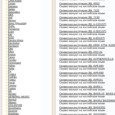
Crest Audio
Crown
Сервисная инструкция JBL 6502
Daewoo
Сервис-мануал на английском языке
Daikin
Сервисная инструкция JBL 7110
Datavideo
Сервис-мануал на английском языке
DBX
Сервисная инструкция JBL 7130
Dell
Сервис-мануал на английском языке
Denon
Depo (Hyundai)
Сервисная инструкция JBL A-1201GTI
DUAL
Сервис-мануал на английском языке
Dynatone
Сервисная инструкция JBL A-3021GTI
Ecler
Сервис-мануал на английском языке
Eiki
EIZO
Сервисная инструкция JBL A-601GTI
Electro-Voice
Сервис-мануал на английском языке
Electrolux
Сервисная инструкция JBL A600, A754, A10
Elenberg
Сервис-мануал на английском языке
Elite
Eltax
Сервисная инструкция JBL ASC-24
Epson
Сервис-мануал на английском языке
Fagor
Сервисная инструкция JBL AUTHENTICS-L8
Fender
Сервис-мануал на английском языке
Ferrograph
Fisher
Сервисная инструкция JBL AVR-480
Fluke
Сервис-мануал на английском языке
Fly
Сервисная инструкция JBL AVR-580
Fostex
Сервис-мануал на английском языке
FujiFilm
Fujitsu
Сервисная инструкция JBL AVR101
Funai
Сервис-мануал на английском языке
Furuno
Сервисная инструкция JBL BAR3.1
Fusion
Сервис-мануал на английском языке
GE
Сервисная инструкция JBL BASS-15, BASS-
Gemini
Сервис-мануал на английском языке
GENERAL-MUSIC
Genius
Сервисная инструкция JBL BASS2 BASSWA
Gibson
Сервис-мануал на английском языке
GOLDSTAR
Сервисная инструкция JBL BASS550
Goodmans
Сервис-мануал на английском языке
Gorenje
Graphtec
Сервисная инструкция JBL BASSPRO