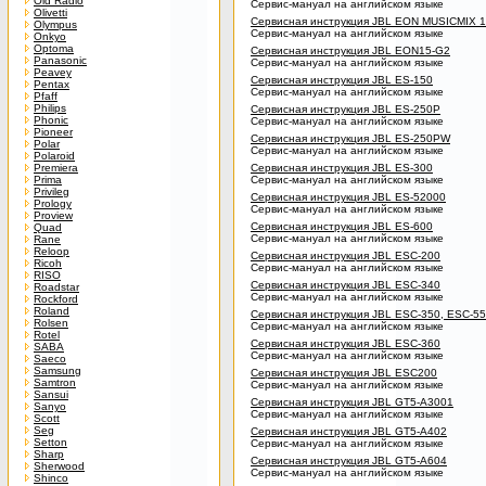
Old Radio
Сервис-мануал на английском языке
Olivetti
Сервисная инструкция JBL EON MUSICMIX 1
Olympus
Сервис-мануал на английском языке
Onkyo
Optoma
Сервисная инструкция JBL EON15-G2
Panasonic
Сервис-мануал на английском языке
Peavey
Сервисная инструкция JBL ES-150
Pentax
Сервис-мануал на английском языке
Pfaff
Philips
Сервисная инструкция JBL ES-250P
Phonic
Сервис-мануал на английском языке
Pioneer
Сервисная инструкция JBL ES-250PW
Polar
Сервис-мануал на английском языке
Polaroid
Premiera
Сервисная инструкция JBL ES-300
Prima
Сервис-мануал на английском языке
Privileg
Сервисная инструкция JBL ES-52000
Prology
Сервис-мануал на английском языке
Proview
Сервисная инструкция JBL ES-600
Quad
Сервис-мануал на английском языке
Rane
Reloop
Сервисная инструкция JBL ESC-200
Ricoh
Сервис-мануал на английском языке
RISO
Сервисная инструкция JBL ESC-340
Roadstar
Сервис-мануал на английском языке
Rockford
Roland
Сервисная инструкция JBL ESC-350, ESC-5
Rolsen
Сервис-мануал на английском языке
Rotel
Сервисная инструкция JBL ESC-360
SABA
Сервис-мануал на английском языке
Saeco
Samsung
Сервисная инструкция JBL ESC200
Samtron
Сервис-мануал на английском языке
Sansui
Сервисная инструкция JBL GT5-A3001
Sanyo
Сервис-мануал на английском языке
Scott
Seg
Сервисная инструкция JBL GT5-A402
Setton
Сервис-мануал на английском языке
Sharp
Сервисная инструкция JBL GT5-A604
Sherwood
Сервис-мануал на английском языке
Shinco