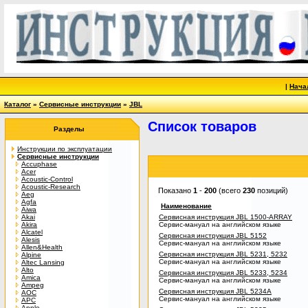
|
Нача
Каталог
»
Сервисные инструкции
»
JBL
Список товаров
Разделы
Инструкции по эксплуатации
Сервисные инструкции
Accuphase
Acer
Acoustic-Control
Acoustic-Research
Показано
1
-
200
(всего
230
позиций)
Aeg
Agfa
Наименование
Aiwa
Akai
Сервисная инструкция JBL 1500-ARRAY
Akira
Сервис-мануал на английском языке
Alcatel
Сервисная инструкция JBL 5152
Alesis
Сервис-мануал на английском языке
Allen&Health
Сервисная инструкция JBL 5231, 5232
Alpine
Сервис-мануал на английском языке
Altec Lansing
Alto
Сервисная инструкция JBL 5233, 5234
Amica
Сервис-мануал на английском языке
Ampeg
Сервисная инструкция JBL 5234A
AOC
Сервис-мануал на английском языке
APC
Apple