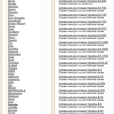
Shure
Сервисная инструкция Yamaha AX-640
Shuttle
Сервис-мануал по ремонту
Siemens
Сервисная инструкция Yamaha AX-700
Singer
Сервис-мануал на английском языке
Sitronics
Сервисная инструкция Yamaha AX-730
Sony
Сервис-мануал на английском языке
Sony Ericsson
Soundcraft
Сервисная инструкция Yamaha AX-750
Studer (Revox)
Сервис-мануал на английском языке
Supra
Сервисная инструкция Yamaha AX-870
Sven
Сервис-мануал на английском языке
Tandberg
Tangent
Сервисная инструкция Yamaha AX-900
Tapco
Сервис-мануал на английском языке
Tascam
Сервисная инструкция Yamaha AX-V465
TCL
Сервис-мануал на английском языке
Teac
Technics
Сервисная инструкция Yamaha AX-V565
Tektronix
Сервис-мануал на английском языке
Telefunken
Сервисная инструкция Yamaha AX-V765
Tesla
Сервис-мануал на английском языке
Texet
Thomson
Сервисная инструкция Yamaha AX16-AT
Topfield
Сервис-мануал на английском языке
Toshiba
Сервисная инструкция Yamaha B-2
UHER
Сервис-мануал на английском языке
Velas
Videovox
Сервисная инструкция Yamaha B-2X
Viewsonic
Сервис-мануал на английском языке
Vitek
Сервисная инструкция Yamaha B-35N
Vox
Сервис-мануал на английском языке
WEGA
Сервисная инструкция Yamaha B-405
WHARFEDALE
Сервис-мануал на английском языке
Wheatstone
Whirlpool
Сервисная инструкция Yamaha B-45
Xerox
Сервис-мануал на английском языке
Xoro
Сервисная инструкция Yamaha B-6
Yamaha
Сервис-мануал на английском языке
Yorkville
Zanussi
Сервисная инструкция Yamaha B-60
Zenith
Сервис-мануал на английском языке