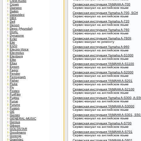
Crest Audio
Crown
Сервисная инструкция YAMAHA A-700
Daewoo
Сервис-мануал на английском языке
Daikin
Сервисная инструкция Yamaha A-700, SCH
Datavideo
Сервис-мануал на английском языке
DBX
Сервисная инструкция Yamaha A-720
Dell
Сервис-мануал на английском языке
Denon
Depo (Hyundai)
Сервисная инструкция Yamaha A-760
DUAL
Сервис-мануал на английском языке
Dynatone
Сервисная инструкция Yamaha A-760II
Ecler
Сервис-мануал по ремонту
Eiki
EIZO
Сервисная инструкция Yamaha A-960
Electro-Voice
Сервис-мануал на английском языке
Electrolux
Сервисная инструкция Yamaha A-S1000
Elenberg
Сервис-мануал на английском языке
Elite
Eltax
Сервисная инструкция YAMAHA A-S1100
Epson
Сервис-мануал на английском языке
Fagor
Сервисная инструкция Yamaha A-S2000
Fender
Сервис-мануал на английском языке
Ferrograph
Fisher
Сервисная инструкция YAMAHA A-S201
Fluke
Сервис-мануал на английском языке
Fly
Сервисная инструкция YAMAHA A-S2100
Fostex
Сервис-мануал на английском языке
FujiFilm
Fujitsu
Сервисная инструкция Yamaha A-S300, A-S5
Funai
Сервис-мануал на английском языке
Furuno
Сервисная инструкция YAMAHA A-S3000
Fusion
Сервис-мануал на английском языке
GE
Сервисная инструкция YAMAHA A-S301, S50
Gemini
Сервис-мануал на английском языке
GENERAL-MUSIC
Genius
Сервисная инструкция Yamaha A-S700
Gibson
Сервис-мануал на английском языке
GOLDSTAR
Сервисная инструкция YAMAHA A-S701
Goodmans
Сервис-мануал на английском языке
Gorenje
Graphtec
Сервисная инструкция YAMAHA A-S801