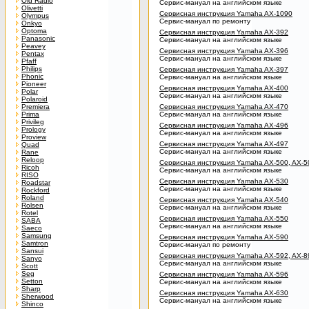
Old Radio
Сервис-мануал на английском языке
Olivetti
Сервисная инструкция Yamaha AX-1090
Olympus
Сервис-мануал по ремонту
Onkyo
Optoma
Сервисная инструкция Yamaha AX-392
Panasonic
Сервис-мануал на английском языке
Peavey
Сервисная инструкция Yamaha AX-396
Pentax
Сервис-мануал на английском языке
Pfaff
Philips
Сервисная инструкция Yamaha AX-397
Phonic
Сервис-мануал на английском языке
Pioneer
Сервисная инструкция Yamaha AX-400
Polar
Сервис-мануал на английском языке
Polaroid
Premiera
Сервисная инструкция Yamaha AX-470
Prima
Сервис-мануал на английском языке
Privileg
Сервисная инструкция Yamaha AX-496
Prology
Сервис-мануал на английском языке
Proview
Сервисная инструкция Yamaha AX-497
Quad
Сервис-мануал на английском языке
Rane
Reloop
Сервисная инструкция Yamaha AX-500, AX-
Ricoh
Сервис-мануал на английском языке
RISO
Сервисная инструкция Yamaha AX-530
Roadstar
Сервис-мануал на английском языке
Rockford
Roland
Сервисная инструкция Yamaha AX-540
Rolsen
Сервис-мануал на английском языке
Rotel
Сервисная инструкция Yamaha AX-550
SABA
Сервис-мануал на английском языке
Saeco
Samsung
Сервисная инструкция Yamaha AX-590
Samtron
Сервис-мануал по ремонту
Sansui
Сервисная инструкция Yamaha AX-592, AX-8
Sanyo
Сервис-мануал на английском языке
Scott
Seg
Сервисная инструкция Yamaha AX-596
Setton
Сервис-мануал на английском языке
Sharp
Сервисная инструкция Yamaha AX-630
Sherwood
Сервис-мануал на английском языке
Shinco