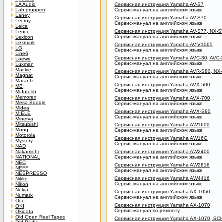
LA Audio
Сервисная инструкция Yamaha AV-S7
Lab.gruppen
Сервис-мануал на английском языке
Laney
Сервисная инструкция Yamaha AV-S70
Lecroy
Сервис-мануал на английском языке
Leica
Сервисная инструкция Yamaha AV-S77, NX-
Lenco
Сервис-мануал на английском языке
Lexicon
Lexmark
Сервисная инструкция Yamaha AV-V1065
LG
Сервис-мануал на английском языке
Line6
Сервисная инструкция Yamaha AVC-30, AVC-
Loewe
Сервис-мануал на английском языке
Luxman
Mackie
Сервисная инструкция Yamaha AVR-S80, NX
Magnat
Сервис-мануал на английском языке
Marantz
Сервисная инструкция Yamaha AVX-500
MB
Сервис-мануал на английском языке
McIntosh
Memorex
Сервисная инструкция Yamaha AVX-700
Mesa Boogie
Сервис-мануал на английском языке
Midea
Сервисная инструкция Yamaha AVX-S80
MIELE
Сервис-мануал на английском языке
Minerva
Mitsubishi
Сервисная инструкция Yamaha AW1600
Moog
Сервис-мануал на английском языке
Motorola
Сервисная инструкция Yamaha AW16G
Mystery
Сервис-мануал на английском языке
NAD
Nakamichi
Сервисная инструкция Yamaha AW2400
NATIONAL
Сервис-мануал на английском языке
NEC
Сервисная инструкция Yamaha AW2816
NEFF
Сервис-мануал на английском языке
NESPRESSO
Сервисная инструкция Yamaha AW4416
Nikko
Сервис-мануал на английском языке
Nikon
Nokia
Сервисная инструкция Yamaha AX-1050
Numark
Сервис-мануал на английском языке
Oce
Сервисная инструкция Yamaha AX-1070
OKI
Сервис-мануал по ремонту
Okidata
Old Open Reel Tapes
Сервисная инструкция Yamaha AX-1070, SC