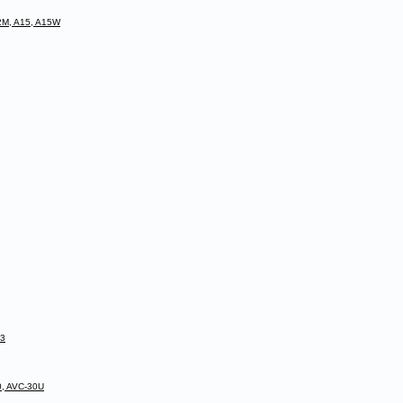
2M, A15, A15W
 3
0, AVC-30U