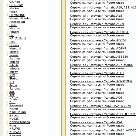
Grundig
Сервис-мануал на английском языке
H.H.Scott
Сервисная инструкция Yamaha A10, A12, A1
Hacker
Сервис-мануал на английском языке
Haier
HAMMOND
Сервисная инструкция Yamaha A1S
Harman-Kardon
Сервис-мануал на английском языке
Hasselblad
Сервисная инструкция Yamaha ACD1
Hertz
Сервис-мануал на английском языке
Hisense
Hitachi
Сервисная инструкция Yamaha ACU16-C
HP
Сервис-мануал на английском языке
HP (Agilent)
Сервисная инструкция Yamaha AD824
HTC
Сервис-мануал на английском языке
Humax
Hyundai
Сервисная инструкция Yamaha AD8HR
Iberna
Сервис-мануал на английском языке
Iiyama
Сервисная инструкция Yamaha AES820
Ikegami
Сервис-мануал на английском языке
Indesit
Сервисная инструкция Yamaha AEX-500NS
Infinity
Сервис-мануал на английском языке
Infocus
Interm
Сервисная инструкция Yamaha AFC1
ION
Сервис-мануал на английском языке
iRobot
Сервисная инструкция Yamaha AG-STOMP
IRT
Сервис-мануал на английском языке
Jamo
Janome
Сервисная инструкция Yamaha AI8
JBL
Сервис-мануал на английском языке
JVC
Сервисная инструкция Yamaha AO8
KAWAI
Сервис-мануал на английском языке
KEF
Kenwood
Сервисная инструкция YAMAHA ATS-1070
Kicker
Сервис-мануал на английском языке
Klark-Teknik
Сервисная инструкция Yamaha AUDIOGRAM
Klipsch
Сервис-мануал на английском языке
Kodak
Konica-Minolta
Сервисная инструкция Yamaha AV-1
Korg
Сервис-мануал на английском языке
KRUPS
Сервисная инструкция Yamaha AV-34, AVC-3
Kurzweil
Сервис-мануал на английском языке
Kyocera