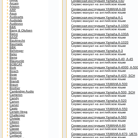
Сервисная инструкция Yamaha 03D
Arcam
Сервис-мануал на английском языке
Ariston
Сервисная инструкция YAMAHA A-09
ARP
Сервис-мануал на английском языке
Asus
Audioarts
Сервисная инструкция Yamaha A-1
Audiolab
Сервис-мануал на английском языке
Audiovox
Сервисная инструкция Yamaha A-1000
B&K
Сервис-мануал на английском языке
Bang & Olufsen
Barco
Сервисная инструкция Yamaha A-100A
BASF
Сервис-мануал на английском языке
Bauknecht
Сервисная инструкция Yamaha A-1020
Baumatic
Сервис-мануал на английском языке
BBK
Behringer
Сервисная инструкция Yamaha A-3
Beko
Сервис-мануал на английском языке
Benq
Сервисная инструкция Yamaha A-40, A-45
Blaupunkt
Сервис-мануал на английском языке
BOBCAT
Сервисная инструкция Yamaha A-4000, A-50
Bork
Сервис-мануал на английском языке
Bosch
Bose
Сервисная инструкция Yamaha A-420, SCH
Boss
Сервис-мануал на английском языке
Brandt
Сервисная инструкция YAMAHA A-500
Braun
Сервис-мануал на английском языке
Brother
Cambridge Audio
Сервисная инструкция Yamaha A-500, SCH
Cameron
Сервис-мануал на английском языке
Candy
Сервисная инструкция Yamaha A-520
Canon
Сервис-мануал на английском языке
Carver
Casio
Сервисная инструкция YAMAHA A-550
Cerwin-Vega
Сервис-мануал на английском языке
Challenger
Сервисная инструкция Yamaha A-560
Christie
Сервис-мануал на английском языке
Citizen
Clarion
Сервисная инструкция YAMAHA A-60
Classe
Сервис-мануал на английском языке
Clatronic
Сервисная инструкция YAMAHA A-670, U670
Cortland
Сервис-мануал на английском языке