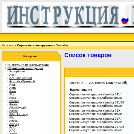
Каталог
»
Сервисные инструкции
»
Yamaha
Список товаров
Разделы
Инструкции по эксплуатации
Сервисные инструкции
Accuphase
Acer
Acoustic-Control
Acoustic-Research
Показано
1
-
200
(всего
1258
позиций)
Aeg
Agfa
Наименование
Aiwa
Akai
Сервисная инструкция Yamaha 01V
Akira
Сервис-мануал на английском языке
Alcatel
Сервисная инструкция Yamaha 01V96
Alesis
Сервис-мануал на английском языке
Allen&Health
Сервисная инструкция Yamaha 01X
Alpine
Сервис-мануал на английском языке
Altec Lansing
Alto
Сервисная инструкция Yamaha 02R
Amica
Сервис-мануал на английском языке
Ampeg
Сервисная инструкция Yamaha 02R96
AOC
Сервис-мануал на английском языке
APC
Apple