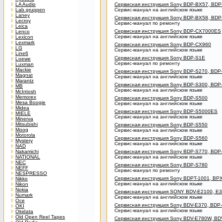
LA Audio
Сервисная инструкция Sony BDP-BX57, BDP
Lab.gruppen
Сервис-мануал на английском языке
Laney
Сервисная инструкция Sony BDP-BX58, BDP
Lecroy
Сервис-мануал по ремонту
Leica
Сервисная инструкция Sony BDP-CX7000ES
Lenco
Сервис-мануал на английском языке
Lexicon
Lexmark
Сервисная инструкция Sony BDP-CX960
LG
Сервис-мануал на английском языке
Line6
Сервисная инструкция Sony BDP-S1E
Loewe
Сервис-мануал по ремонту
Luxman
Mackie
Сервисная инструкция Sony BDP-S270, BDP
Magnat
Сервис-мануал на английском языке
Marantz
Сервисная инструкция Sony BDP-S300, BDP
MB
Сервис-мануал на английском языке
McIntosh
Memorex
Сервисная инструкция Sony BDP-S500
Mesa Boogie
Сервис-мануал на английском языке
Midea
Сервисная инструкция Sony BDP-S5000ES
MIELE
Сервис-мануал на английском языке
Minerva
Mitsubishi
Сервисная инструкция Sony BDP-S550
Moog
Сервис-мануал на английском языке
Motorola
Сервисная инструкция Sony BDP-S560
Mystery
Сервис-мануал на английском языке
NAD
Nakamichi
Сервисная инструкция Sony BDP-S770, BD
NATIONAL
Сервис-мануал на английском языке
NEC
Сервисная инструкция Sony BDP-S780
NEFF
Сервис-мануал по ремонту
NESPRESSO
Сервисная инструкция Sony BDPT-1001, BP
Nikko
Сервис-мануал на английском языке
Nikon
Nokia
Сервисная инструкция SONY BDV-E2100, E3
Numark
Сервис-мануал на английском языке
Oce
Сервисная инструкция Sony BDV-E370, BDP
OKI
Сервис-мануал на английском языке
Okidata
Old Open Reel Tapes
Сервисная инструкция Sony BDV-E780W, B