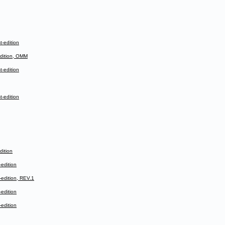
-edition
dition, OMM
-edition
-edition
ition
edition
dition, REV.1
edition
edition