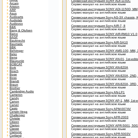
Сервисная инструкция SONY ADI-1150C
Arcam
Сервис-мануал на английском языке
Ariston
Сервисная инструкция SONY ADI-1150D, MM, 
ARP
Сервис-мануал на английском языке
Asus
Audioarts
Сервисная инструкция Sony AG-3X chassis
Audiolab
Сервис-мануал на английском языке
Audiovox
Сервисная инструкция Sony AIR-7, 8
B&K
Сервис-мануал на английском языке
Bang & Olufsen
Barco
Сервисная инструкция SONY AIR-RM10 V1.0
BASF
Сервис-мануал на английском языке
Bauknecht
Сервисная инструкция Sony AIR-SA10
Baumatic
Сервис-мануал на английском языке
BBK
Behringer
Сервисная инструкция SONY AMS-100, MM, 1s
Beko
Сервис-мануал на английском языке
Benq
Сервисная инструкция SONY AN-01, 1st-editi
Blaupunkt
Сервис-мануал на английском языке
BOBCAT
Сервисная инструкция SONY AN-820A
Bork
Сервис-мануал на английском языке
Bosch
Bose
Сервисная инструкция SONY AN-820A, 2ND,
Boss
Сервис-мануал на английском языке
Brandt
Сервисная инструкция SONY AN-820A, 3RD,
Braun
Сервис-мануал на английском языке
Brother
Cambridge Audio
Сервисная инструкция Sony AN-LP1
Cameron
Сервис-мануал на английском языке
Candy
Сервисная инструкция SONY AP-1, MM, 1st-ed
Canon
Сервис-мануал на английском языке
Carver
Casio
Сервисная инструкция Sony APM-007AV
Cerwin-Vega
Сервис-мануал на английском языке
Challenger
Сервисная инструкция Sony APR-2003
Christie
Сервис-мануал на английском языке
Citizen
Clarion
Сервисная инструкция SONY APR-5001, 500
Classe
Сервис-мануал на английском языке
Clatronic
Сервисная инструкция Sony APR-5003V
Cortland
Сервис-мануал на английском языке