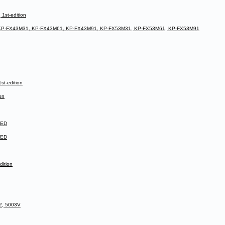
1st-edition
, KP-FX43M31, KP-FX43M61, KP-FX43M91, KP-FX53M31, KP-FX53M61, KP-FX53M91
t-edition
on
 ED
 ED
ition
2, 5003V