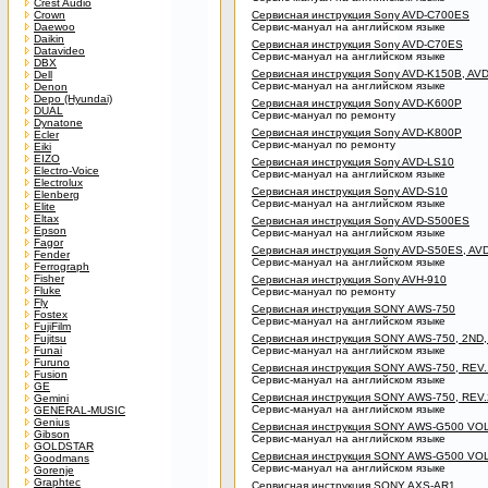
Crest Audio
Crown
Сервисная инструкция Sony AVD-C700ES
Daewoo
Сервис-мануал на английском языке
Daikin
Сервисная инструкция Sony AVD-C70ES
Datavideo
Сервис-мануал на английском языке
DBX
Сервисная инструкция Sony AVD-K150B, AV
Dell
Сервис-мануал на английском языке
Denon
Depo (Hyundai)
Сервисная инструкция Sony AVD-K600P
DUAL
Сервис-мануал по ремонту
Dynatone
Сервисная инструкция Sony AVD-K800P
Ecler
Сервис-мануал по ремонту
Eiki
EIZO
Сервисная инструкция Sony AVD-LS10
Electro-Voice
Сервис-мануал на английском языке
Electrolux
Сервисная инструкция Sony AVD-S10
Elenberg
Сервис-мануал на английском языке
Elite
Eltax
Сервисная инструкция Sony AVD-S500ES
Epson
Сервис-мануал на английском языке
Fagor
Сервисная инструкция Sony AVD-S50ES, AV
Fender
Сервис-мануал на английском языке
Ferrograph
Fisher
Сервисная инструкция Sony AVH-910
Fluke
Сервис-мануал по ремонту
Fly
Сервисная инструкция SONY AWS-750
Fostex
Сервис-мануал на английском языке
FujiFilm
Fujitsu
Сервисная инструкция SONY AWS-750, 2ND,
Funai
Сервис-мануал на английском языке
Furuno
Сервисная инструкция SONY AWS-750, REV.
Fusion
Сервис-мануал на английском языке
GE
Сервисная инструкция SONY AWS-750, REV.
Gemini
Сервис-мануал на английском языке
GENERAL-MUSIC
Genius
Сервисная инструкция SONY AWS-G500 VOL.1,
Gibson
Сервис-мануал на английском языке
GOLDSTAR
Сервисная инструкция SONY AWS-G500 VOL.2,
Goodmans
Сервис-мануал на английском языке
Gorenje
Graphtec
Сервисная инструкция SONY AXS-AR1