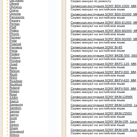
Old Radio
Сервис-мануал по ремонту
Olivetti
Сервисная инструкция SONY BDX-2300, MM, 1
Olympus
Сервис-мануал на английском языке
Onkyo
Optoma
Сервисная инструкция SONY BDX-D1000, MM, 
Panasonic
Сервис-мануал на английском языке
Peavey
Сервисная инструкция SONY BDX-E1000, M
Pentax
Сервис-мануал на английском языке
Pfaff
Philips
Сервисная инструкция SONY BDX-M1000, MM,
Phonic
Сервис-мануал на английском языке
Pioneer
Сервисная инструкция SONY BDX-N1000, MM, 
Polar
Сервис-мануал на английском языке
Polaroid
Premiera
Сервисная инструкция SONY BI-85
Prima
Сервис-мануал на английском языке
Privileg
Сервисная инструкция SONY BKDE-550, 560, 
Prology
Сервис-мануал на английском языке
Proview
Сервисная инструкция SONY BKFC-120, MM, 1
Quad
Сервис-мануал на английском языке
Rane
Reloop
Сервисная инструкция SONY BKFV-300, MM, 1
Ricoh
Сервис-мануал на английском языке
RISO
Сервисная инструкция SONY BKFV-420, MM, 1
Roadstar
Сервис-мануал на английском языке
Rockford
Roland
Сервисная инструкция SONY BKFV-500, MM, 1
Rolsen
Сервис-мануал на английском языке
Rotel
Сервисная инструкция SONY BKM-128WX
SABA
Сервис-мануал на английском языке
Saeco
Samsung
Сервисная инструкция SONY BKM-143HS, 1st
Samtron
Сервис-мануал на английском языке
Sansui
Сервисная инструкция SONY BKM-155DV
Sanyo
Сервис-мануал на английском языке
Scott
Seg
Сервисная инструкция SONY BKM-15R, 1st-ed
Setton
Сервис-мануал на английском языке
Sharp
Сервисная инструкция SONY BKM-16R, 1st-ed
Sherwood
Сервис-мануал на английском языке
Shinco