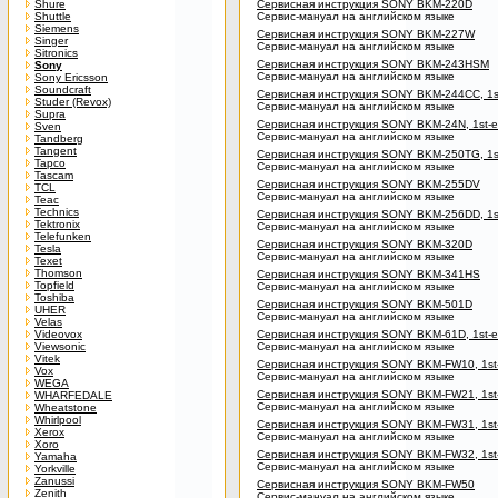
Shure
Сервисная инструкция SONY BKM-220D
Shuttle
Сервис-мануал на английском языке
Siemens
Сервисная инструкция SONY BKM-227W
Singer
Сервис-мануал на английском языке
Sitronics
Сервисная инструкция SONY BKM-243HSM
Sony
Сервис-мануал на английском языке
Sony Ericsson
Soundcraft
Сервисная инструкция SONY BKM-244CC, 1st
Studer (Revox)
Сервис-мануал на английском языке
Supra
Сервисная инструкция SONY BKM-24N, 1st-e
Sven
Сервис-мануал на английском языке
Tandberg
Tangent
Сервисная инструкция SONY BKM-250TG, 1st
Tapco
Сервис-мануал на английском языке
Tascam
Сервисная инструкция SONY BKM-255DV
TCL
Сервис-мануал на английском языке
Teac
Technics
Сервисная инструкция SONY BKM-256DD, 1st
Tektronix
Сервис-мануал на английском языке
Telefunken
Сервисная инструкция SONY BKM-320D
Tesla
Сервис-мануал на английском языке
Texet
Thomson
Сервисная инструкция SONY BKM-341HS
Topfield
Сервис-мануал на английском языке
Toshiba
Сервисная инструкция SONY BKM-501D
UHER
Сервис-мануал на английском языке
Velas
Videovox
Сервисная инструкция SONY BKM-61D, 1st-ed
Viewsonic
Сервис-мануал на английском языке
Vitek
Сервисная инструкция SONY BKM-FW10, 1st-
Vox
Сервис-мануал на английском языке
WEGA
Сервисная инструкция SONY BKM-FW21, 1st-e
WHARFEDALE
Сервис-мануал на английском языке
Wheatstone
Whirlpool
Сервисная инструкция SONY BKM-FW31, 1st-
Xerox
Сервис-мануал на английском языке
Xoro
Сервисная инструкция SONY BKM-FW32, 1st-
Yamaha
Сервис-мануал на английском языке
Yorkville
Zanussi
Сервисная инструкция SONY BKM-FW50
Zenith
Сервис-мануал на английском языке