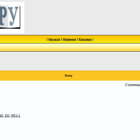
|
Начало
|
Новинки
|
Корзина
|
Sony
Страниц
D, ED, REV.1