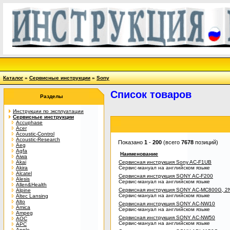
Каталог
»
Сервисные инструкции
»
Sony
Список товаров
Разделы
Инструкции по эксплуатации
Сервисные инструкции
Accuphase
Acer
Acoustic-Control
Acoustic-Research
Показано
1
-
200
(всего
7678
позиций)
Aeg
Agfa
Наименование
Aiwa
Akai
Сервисная инструкция Sony AC-F1UB
Akira
Сервис-мануал на английском языке
Alcatel
Сервисная инструкция SONY AC-F200
Alesis
Сервис-мануал на английском языке
Allen&Health
Сервисная инструкция SONY AC-MC800G, 2N
Alpine
Сервис-мануал на английском языке
Altec Lansing
Alto
Сервисная инструкция SONY AC-NW10
Amica
Сервис-мануал на английском языке
Ampeg
Сервисная инструкция SONY AC-NW50
AOC
Сервис-мануал на английском языке
APC
Apple