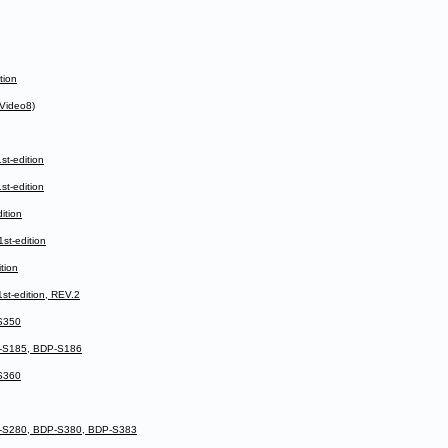
tion
Video8)
t-edition
t-edition
ition
t-edition
tion
t-edition, REV.2
S350
-S185, BDP-S186
S360
-S280, BDP-S380, BDP-S383