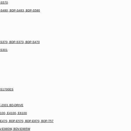
-S570
-S480, BDP-S483, BDP-S580
-S370, BDP-S373, BDP-S470
-S301
P-S1700ES
X-2001 BD-DRIVE
100, E4100, E6100
-E470, BDP-E570, BDP-E870, BDP-T57
DV-E980W, BDV-E985W