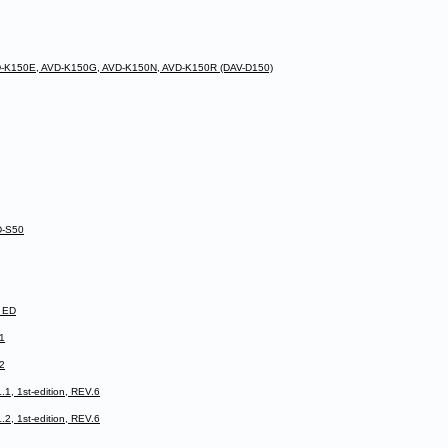
D-K150E, AVD-K150G, AVD-K150N, AVD-K150R (DAV-D150)
D-S50
 ED
1
2
 1st-edition, REV.6
 1st-edition, REV.6