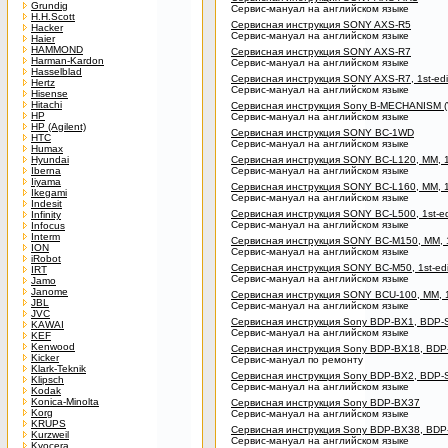
Grundig
Сервис-мануал на английском языке
H.H.Scott
Сервисная инструкция SONY AXS-R5
Hacker
Сервис-мануал на английском языке
Haier
HAMMOND
Сервисная инструкция SONY AXS-R7
Harman-Kardon
Сервис-мануал на английском языке
Hasselblad
Сервисная инструкция SONY AXS-R7, 1st-edi
Hertz
Сервис-мануал на английском языке
Hisense
Hitachi
Сервисная инструкция Sony B-MECHANISM (
HP
Сервис-мануал на английском языке
HP (Agilent)
Сервисная инструкция SONY BC-1WD
HTC
Сервис-мануал на английском языке
Humax
Hyundai
Сервисная инструкция SONY BC-L120, MM, 1s
Iberna
Сервис-мануал на английском языке
Iiyama
Сервисная инструкция SONY BC-L160, MM, 1s
Ikegami
Сервис-мануал на английском языке
Indesit
Сервисная инструкция SONY BC-L500, 1st-ed
Infinity
Сервис-мануал на английском языке
Infocus
Interm
Сервисная инструкция SONY BC-M150, MM, 1s
ION
Сервис-мануал на английском языке
iRobot
Сервисная инструкция SONY BC-M50, 1st-edi
IRT
Сервис-мануал на английском языке
Jamo
Janome
Сервисная инструкция SONY BCU-100, MM, 1s
JBL
Сервис-мануал на английском языке
JVC
Сервисная инструкция Sony BDP-BX1, BDP-
KAWAI
Сервис-мануал на английском языке
KEF
Kenwood
Сервисная инструкция Sony BDP-BX18, BDP
Kicker
Сервис-мануал по ремонту
Klark-Teknik
Сервисная инструкция Sony BDP-BX2, BDP-
Klipsch
Сервис-мануал на английском языке
Kodak
Konica-Minolta
Сервисная инструкция Sony BDP-BX37
Korg
Сервис-мануал на английском языке
KRUPS
Сервисная инструкция Sony BDP-BX38, BDP
Kurzweil
Сервис-мануал на английском языке
Kyocera