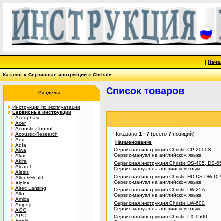
|
Нача
Каталог
»
Сервисные инструкции
»
Christie
Список товаров
Разделы
Инструкции по эксплуатации
Сервисные инструкции
Accuphase
Acer
Acoustic-Control
Показано
1
-
7
(всего
7
позиций)
Acoustic-Research
Aeg
Наименование
Agfa
Сервисная инструкция Christie CP-2000S
Aiwa
Сервис-мануал на английском языке
Akai
Akira
Сервисная инструкция Christie DS-405, DS-6
Alcatel
Сервис-мануал на английском языке
Alesis
Сервисная инструкция Christie HD-DS-DW-DL
Allen&Health
Сервис-мануал на английском языке
Alpine
Altec Lansing
Сервисная инструкция Christie LW-25A
Alto
Сервис-мануал на английском языке
Amica
Сервисная инструкция Christie LW-600
Ampeg
Сервис-мануал на английском языке
AOC
APC
Сервисная инструкция Christie LX-1500
Apple