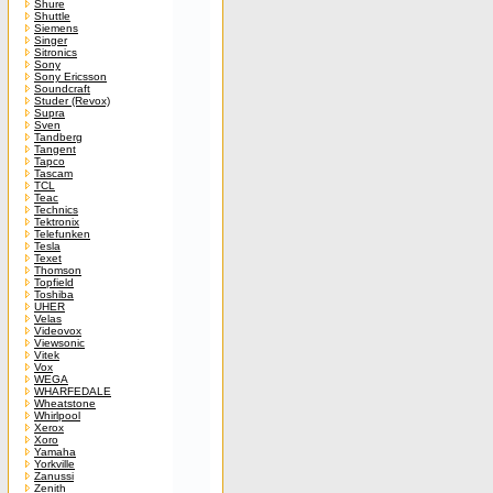
Shure
Shuttle
Siemens
Singer
Sitronics
Sony
Sony Ericsson
Soundcraft
Studer (Revox)
Supra
Sven
Tandberg
Tangent
Tapco
Tascam
TCL
Teac
Technics
Tektronix
Telefunken
Tesla
Texet
Thomson
Topfield
Toshiba
UHER
Velas
Videovox
Viewsonic
Vitek
Vox
WEGA
WHARFEDALE
Wheatstone
Whirlpool
Xerox
Xoro
Yamaha
Yorkville
Zanussi
Zenith