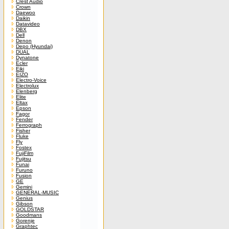
Crest Audio
Crown
Daewoo
Daikin
Datavideo
DBX
Dell
Denon
Depo (Hyundai)
DUAL
Dynatone
Ecler
Eiki
EIZO
Electro-Voice
Electrolux
Elenberg
Elite
Eltax
Epson
Fagor
Fender
Ferrograph
Fisher
Fluke
Fly
Fostex
FujiFilm
Fujitsu
Funai
Furuno
Fusion
GE
Gemini
GENERAL-MUSIC
Genius
Gibson
GOLDSTAR
Goodmans
Gorenje
Graphtec