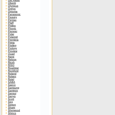
Old Radio
Olivetti
Olympus
Onkyo
Optoma
Panasonic
Peavey
Pentax
Pfaff
Philips
Phonic
Pioneer
Polar
Polaroid
Premiera
Prima
Privileg
Prology
Proview
Quad
Rane
Reloop
Ricoh
RISO
Roadstar
Rockford
Roland
Rolsen
Rotel
SABA
Saeco
Samsung
Samtron
Sansui
Sanyo
Scott
Seg
Setton
Sharp
Sherwood
Shinco