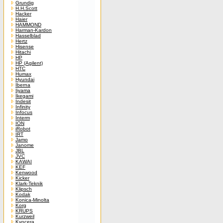
Grundig
H.H.Scott
Hacker
Haier
HAMMOND
Harman-Kardon
Hasselblad
Hertz
Hisense
Hitachi
HP
HP (Agilent)
HTC
Humax
Hyundai
Iberna
Iiyama
Ikegami
Indesit
Infinity
Infocus
Interm
ION
iRobot
IRT
Jamo
Janome
JBL
JVC
KAWAI
KEF
Kenwood
Kicker
Klark-Teknik
Klipsch
Kodak
Konica-Minolta
Korg
KRUPS
Kurzweil
Kyocera