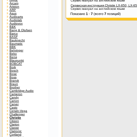
Сервис-мануал на английском языке
Arcam
Сервисная инструкция Christie LX-650, LX-6
Ariston
Сервис-мануал на английском языке
ARP
Asus
Показано
1
-
7
(всего
7
позиций)
Audioarts
Audiolab
Audiovox
B&K
Bang & Olufsen
Barco
BASF
Bauknecht
Baumatic
BBK
Behringer
Beko
Benq
Blaupunkt
BOBCAT
Bork
Bosch
Bose
Boss
Brandt
Braun
Brother
Cambridge Audio
Cameron
Candy
Canon
Carver
Casio
Cerwin-Vega
Challenger
Christie
Citizen
Clarion
Classe
Clatronic
Cortland