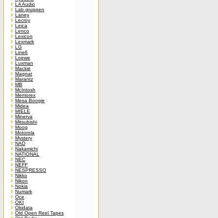
LA Audio
Lab.gruppen
Laney
Lecroy
Leica
Lenco
Lexicon
Lexmark
LG
Line6
Loewe
Luxman
Mackie
Magnat
Marantz
MB
McIntosh
Memorex
Mesa Boogie
Midea
MIELE
Minerva
Mitsubishi
Moog
Motorola
Mystery
NAD
Nakamichi
NATIONAL
NEC
NEFF
NESPRESSO
Nikko
Nikon
Nokia
Numark
Oce
OKI
Okidata
Old Open Reel Tapes