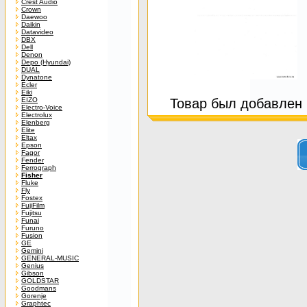
Crest Audio
Crown
Daewoo
Daikin
Datavideo
DBX
Dell
Denon
Depo (Hyundai)
DUAL
Dynatone
Ecler
Eiki
EIZO
Товар был добавлен в
Electro-Voice
Electrolux
Elenberg
Elite
Eltax
Epson
Fagor
Fender
Ferrograph
Fisher
Fluke
Fly
Fostex
FujiFilm
Fujitsu
Funai
Furuno
Fusion
GE
Gemini
GENERAL-MUSIC
Genius
Gibson
GOLDSTAR
Goodmans
Gorenje
Graphtec