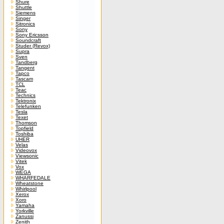
Shure
Shuttle
Siemens
Singer
Sitronics
Sony
Sony Ericsson
Soundcraft
Studer (Revox)
Supra
Sven
Tandberg
Tangent
Tapco
Tascam
TCL
Teac
Technics
Tektronix
Telefunken
Tesla
Texet
Thomson
Topfield
Toshiba
UHER
Velas
Videovox
Viewsonic
Vitek
Vox
WEGA
WHARFEDALE
Wheatstone
Whirlpool
Xerox
Xoro
Yamaha
Yorkville
Zanussi
Zenith