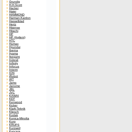
Grundig
H.H.Scott
Hacker
Haier
HAMMOND
Harman-Kardon
Hasselblad
Hertz
Hisense
Hitachi
HP
HP (Agilent)
HTC
Humax
Hyundai
Iberna
Iiyama
Ikegami
Indesit
Infinity
Infocus
Interm
ION
iRobot
IRT
Jamo
Janome
JBL
JVC
KAWAI
KEF
Kenwood
Kicker
Klark-Teknik
Klipsch
Kodak
Konica-Minolta
Korg
KRUPS
Kurzweil
Kyocera