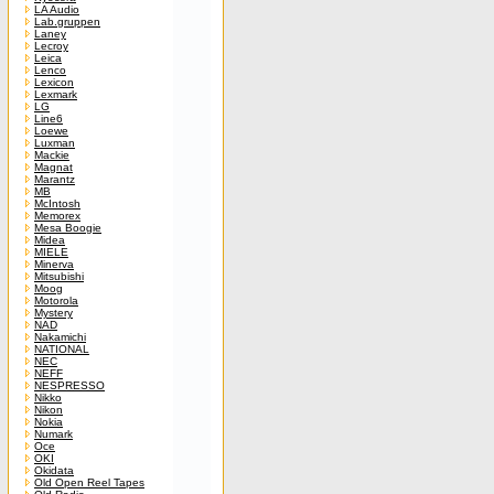
LA Audio
Lab.gruppen
Laney
Lecroy
Leica
Lenco
Lexicon
Lexmark
LG
Line6
Loewe
Luxman
Mackie
Magnat
Marantz
MB
McIntosh
Memorex
Mesa Boogie
Midea
MIELE
Minerva
Mitsubishi
Moog
Motorola
Mystery
NAD
Nakamichi
NATIONAL
NEC
NEFF
NESPRESSO
Nikko
Nikon
Nokia
Numark
Oce
OKI
Okidata
Old Open Reel Tapes