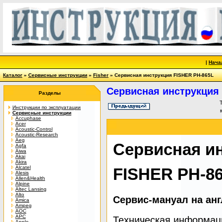
|
Нача
Каталог
»
Сервисные инструкции
»
Fisher
» Сервисная инструкция FISHER PH-865L
Сервисная инструкция
Разделы
Инструкции по эксплуатации
Сервисные инструкции
Accuphase
Acer
Acoustic-Control
Acoustic-Research
Aeg
Сервисная и
Agfa
Aiwa
Akai
Akira
Alcatel
FISHER PH-8
Alesis
Allen&Health
Alpine
Altec Lansing
Alto
Сервис-мануал на ан
Amica
Ampeg
AOC
APC
Техническая информац
Apple