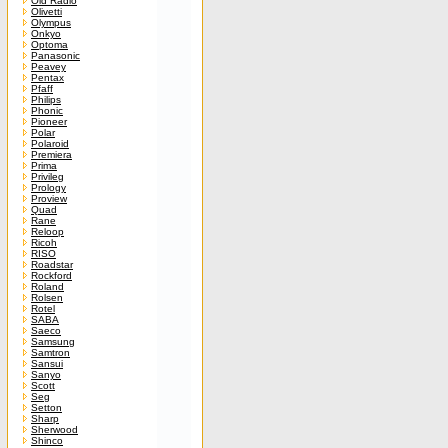
Old Radio
Olivetti
Olympus
Onkyo
Optoma
Panasonic
Peavey
Pentax
Pfaff
Philips
Phonic
Pioneer
Polar
Polaroid
Premiera
Prima
Privileg
Prology
Proview
Quad
Rane
Reloop
Ricoh
RISO
Roadstar
Rockford
Roland
Rolsen
Rotel
SABA
Saeco
Samsung
Samtron
Sansui
Sanyo
Scott
Seg
Setton
Sharp
Sherwood
Shinco