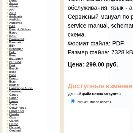
Arcam
обслуживания, язык - 
Ariston
ARP
Asus
Сервисный мануал по р
Audioarts
Audiolab
Audiovox
service manual, schemati
B&K
Bang & Olufsen
Barco
схема.
BASF
Bauknecht
Формат файла: PDF
Baumatic
BBK
Behringer
Размер файла: 7328 kB
Beko
Benq
Blaupunkt
BOBCAT
Цена: 299.00 руб.
Bork
Bosch
Bose
Boss
Brandt
Braun
Доступные изменен
Brother
Cambridge Audio
Cameron
Данный файл можно загрузить:
Candy
Canon
Carver
- скачать после оплаты
Casio
Cerwin-Vega
Challenger
Christie
Citizen
Clarion
Classe
Clatronic
Cortland