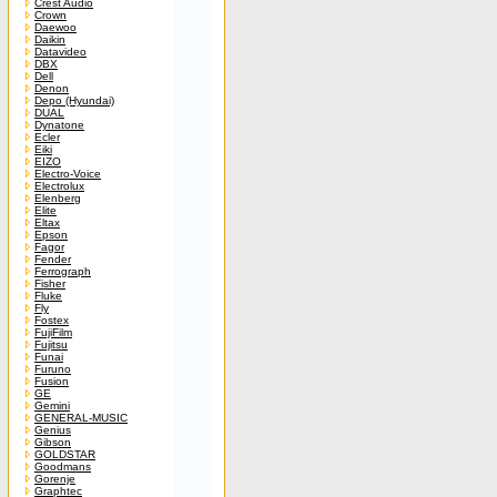
Crest Audio
Crown
Daewoo
Daikin
Datavideo
DBX
Dell
Denon
Depo (Hyundai)
DUAL
Dynatone
Ecler
Eiki
EIZO
Electro-Voice
Electrolux
Elenberg
Elite
Eltax
Epson
Fagor
Fender
Ferrograph
Fisher
Fluke
Fly
Fostex
FujiFilm
Fujitsu
Funai
Furuno
Fusion
GE
Gemini
GENERAL-MUSIC
Genius
Gibson
GOLDSTAR
Goodmans
Gorenje
Graphtec