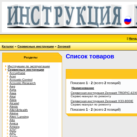
|
Нача
Каталог
»
Сервисные инструкции
»
Zerowatt
Список товаров
Разделы
Инструкции по эксплуатации
Сервисные инструкции
Accuphase
Acer
Acoustic-Control
Показано
1
-
2
(всего
2
позиций)
Acoustic-Research
Aeg
Наименование
Agfa
Сервисная инструкция Zerowatt TROPIC-42X
Aiwa
Сервис-мануал по ремонту
Akai
Akira
Сервисная инструкция Zerowatt X33-800IE
Alcatel
Сервис-мануал по ремонту
Alesis
Показано
1
-
2
(всего
2
позиций)
Allen&Health
Alpine
Altec Lansing
Alto
Amica
Ampeg
AOC
APC
Apple