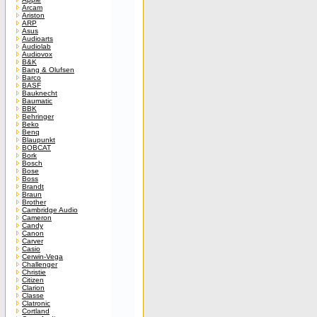
Arcam
Ariston
ARP
Asus
Audioarts
Audiolab
Audiovox
B&K
Bang & Olufsen
Barco
BASF
Bauknecht
Baumatic
BBK
Behringer
Beko
Benq
Blaupunkt
BOBCAT
Bork
Bosch
Bose
Boss
Brandt
Braun
Brother
Cambridge Audio
Cameron
Candy
Canon
Carver
Casio
Cerwin-Vega
Challenger
Christie
Citizen
Clarion
Classe
Clatronic
Cortland