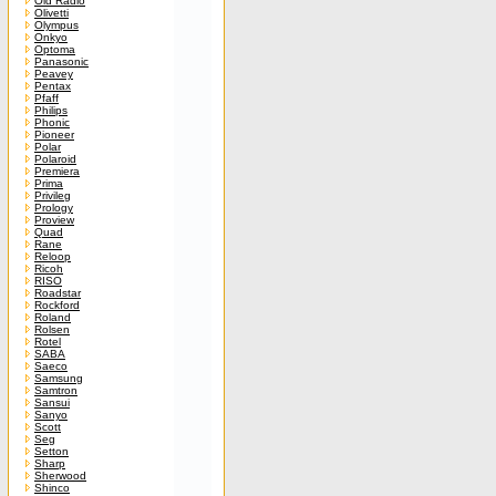
Old Radio
Olivetti
Olympus
Onkyo
Optoma
Panasonic
Peavey
Pentax
Pfaff
Philips
Phonic
Pioneer
Polar
Polaroid
Premiera
Prima
Privileg
Prology
Proview
Quad
Rane
Reloop
Ricoh
RISO
Roadstar
Rockford
Roland
Rolsen
Rotel
SABA
Saeco
Samsung
Samtron
Sansui
Sanyo
Scott
Seg
Setton
Sharp
Sherwood
Shinco