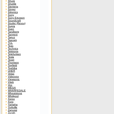
Shure
Shuttle
Siemens
Singer
Sitronics
Sony
Sony Ericsson
Soundcraft
Studer (Revox)
Supra
Sven
Tandberg
Tangent
Tapco
Tascam
TCL
Teac
Technics
Tektronix
Telefunken
Tesla
Texet
Thomson
Topfield
Toshiba
UHER
Velas
Videovox
Viewsonic
Vitek
Vox
WEGA
WHARFEDALE
Wheatstone
Whirlpool
Xerox
Xoro
Yamaha
Yorkville
Zanussi
Zenith