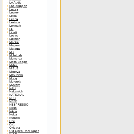
LA Audio
Lab.gruppen
Laney
Lecroy
Leica
Lenco
Lexicon
Lexmark
LG
Line6
Loewe
Luxman
Mackie
Magnat
Marantz
MB
McIntosh
Memorex
Mesa Boogie
Midea
MIELE
Minerva
Mitsubishi
Moog
Motorola
Mystery
NAD
Nakamichi
NATIONAL
NEC
NEFF
NESPRESSO
Nikko
Nikon
Nokia
Numark
Oce
OKI
Okidata
Old Open Reel Tapes