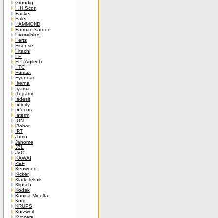
Grundig
H.H.Scott
Hacker
Haier
HAMMOND
Harman-Kardon
Hasselblad
Hertz
Hisense
Hitachi
HP
HP (Agilent)
HTC
Humax
Hyundai
Iberna
Iiyama
Ikegami
Indesit
Infinity
Infocus
Interm
ION
iRobot
IRT
Jamo
Janome
JBL
JVC
KAWAI
KEF
Kenwood
Kicker
Klark-Teknik
Klipsch
Kodak
Konica-Minolta
Korg
KRUPS
Kurzweil
Kyocera