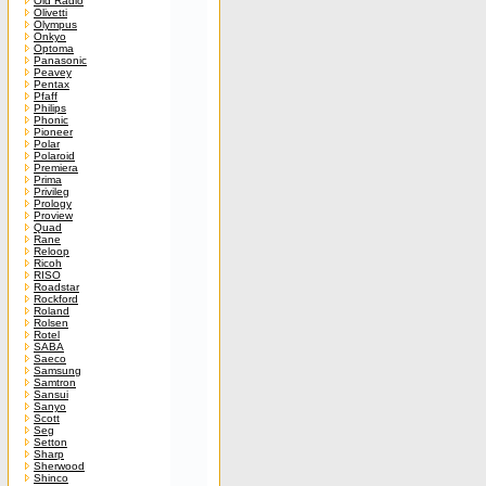
Old Radio
Olivetti
Olympus
Onkyo
Optoma
Panasonic
Peavey
Pentax
Pfaff
Philips
Phonic
Pioneer
Polar
Polaroid
Premiera
Prima
Privileg
Prology
Proview
Quad
Rane
Reloop
Ricoh
RISO
Roadstar
Rockford
Roland
Rolsen
Rotel
SABA
Saeco
Samsung
Samtron
Sansui
Sanyo
Scott
Seg
Setton
Sharp
Sherwood
Shinco