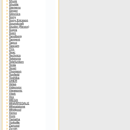
Shure
Shuttle
Siemens
Singer
Sitronics
Sony
Sony Ericsson
Soundcraft
Studer (Revox)
Supra
Sven
Tandberg
Tangent
Tapco
Tascam
TCL
Teac
Technics
Tektronix
Telefunken
Tesla
Texet
Thomson
Topfield
Toshiba
UHER
Velas
Videovox
Viewsonic
Vitek
Vox
WEGA
WHARFEDALE
Wheatstone
Whirlpool
Xerox
Xoro
Yamaha
Yorkville
Zanussi
Zenith