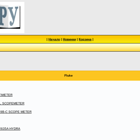
|
Начало
|
Новинки
|
Корзина
|
Fluke
LTIMETER
IAL SCOPEMETER
 199B-C SCOPE METER
 2635A HYDRA