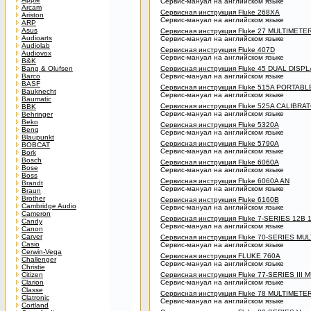
Сервис-мануал на английском языке
Arcam
Сервисная инструкция Fluke 268XA
Ariston
Сервис-мануал на английском языке
ARP
Asus
Сервисная инструкция Fluke 27 MULTIMETE
Audioarts
Сервис-мануал на английском языке
Audiolab
Сервисная инструкция Fluke 407D
Audiovox
Сервис-мануал на английском языке
B&K
Bang & Olufsen
Сервисная инструкция Fluke 45 DUAL DIS
Barco
Сервис-мануал на английском языке
BASF
Сервисная инструкция Fluke 515A PORTAB
Bauknecht
Сервис-мануал на английском языке
Baumatic
Сервисная инструкция Fluke 525A CALIBRA
BBK
Сервис-мануал на английском языке
Behringer
Beko
Сервисная инструкция Fluke 5320A
Benq
Сервис-мануал на английском языке
Blaupunkt
Сервисная инструкция Fluke 5790A
BOBCAT
Сервис-мануал на английском языке
Bork
Bosch
Сервисная инструкция Fluke 6060A
Bose
Сервис-мануал на английском языке
Boss
Сервисная инструкция Fluke 6060A AN
Brandt
Сервис-мануал на английском языке
Braun
Brother
Сервисная инструкция Fluke 6160B
Cambridge Audio
Сервис-мануал на английском языке
Cameron
Сервисная инструкция Fluke 7-SERIES 12B
Candy
Сервис-мануал на английском языке
Canon
Carver
Сервисная инструкция Fluke 70-SERIES MU
Casio
Сервис-мануал на английском языке
Cerwin-Vega
Сервисная инструкция FLUKE 760A
Challenger
Сервис-мануал на английском языке
Christie
Citizen
Сервисная инструкция Fluke 77-SERIES III
Clarion
Сервис-мануал на английском языке
Classe
Сервисная инструкция Fluke 78 MULTIMET
Clatronic
Сервис-мануал на английском языке
Cortland