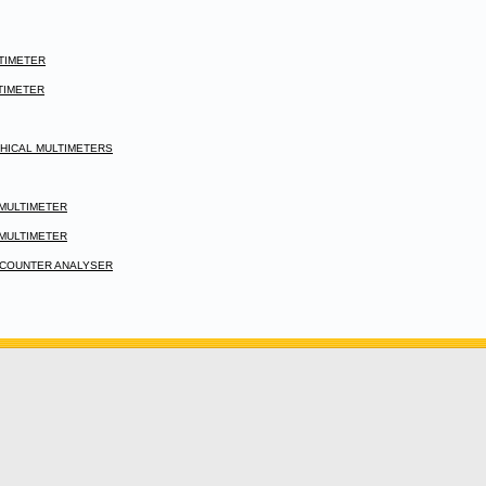
LTIMETER
LTIMETER
APHICAL MULTIMETERS
L MULTIMETER
L MULTIMETER
ER COUNTER ANALYSER