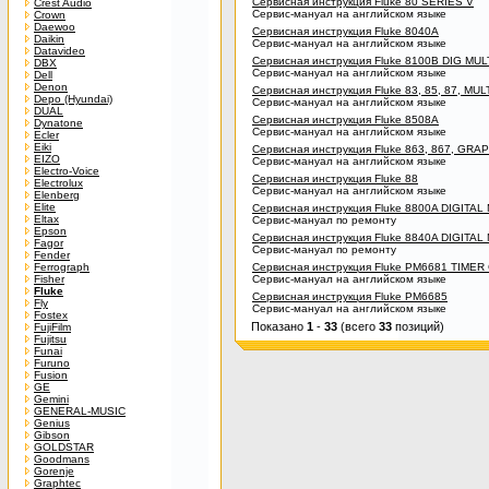
Сервисная инструкция Fluke 80 SERIES V
Crest Audio
Сервис-мануал на английском языке
Crown
Daewoo
Сервисная инструкция Fluke 8040A
Daikin
Сервис-мануал на английском языке
Datavideo
Сервисная инструкция Fluke 8100B DIG MU
DBX
Сервис-мануал на английском языке
Dell
Denon
Сервисная инструкция Fluke 83, 85, 87, MU
Depo (Hyundai)
Сервис-мануал на английском языке
DUAL
Сервисная инструкция Fluke 8508A
Dynatone
Сервис-мануал на английском языке
Ecler
Eiki
Сервисная инструкция Fluke 863, 867, GR
EIZO
Сервис-мануал на английском языке
Electro-Voice
Сервисная инструкция Fluke 88
Electrolux
Сервис-мануал на английском языке
Elenberg
Elite
Сервисная инструкция Fluke 8800A DIGITA
Eltax
Сервис-мануал по ремонту
Epson
Сервисная инструкция Fluke 8840A DIGITA
Fagor
Сервис-мануал по ремонту
Fender
Ferrograph
Сервисная инструкция Fluke PM6681 TIM
Fisher
Сервис-мануал на английском языке
Fluke
Сервисная инструкция Fluke PM6685
Fly
Сервис-мануал на английском языке
Fostex
Показано
1
-
33
(всего
33
позиций)
FujiFilm
Fujitsu
Funai
Furuno
Fusion
GE
Gemini
GENERAL-MUSIC
Genius
Gibson
GOLDSTAR
Goodmans
Gorenje
Graphtec