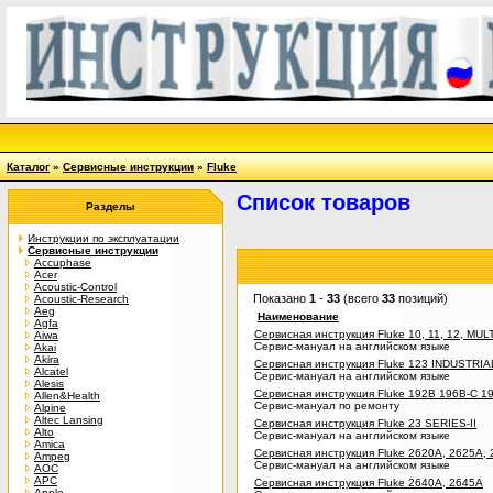
Каталог
»
Сервисные инструкции
»
Fluke
Список товаров
Разделы
Инструкции по эксплуатации
Сервисные инструкции
Accuphase
Acer
Acoustic-Control
Показано
1
-
33
(всего
33
позиций)
Acoustic-Research
Aeg
Наименование
Agfa
Сервисная инструкция Fluke 10, 11, 12, MU
Aiwa
Сервис-мануал на английском языке
Akai
Akira
Сервисная инструкция Fluke 123 INDUSTR
Alcatel
Сервис-мануал на английском языке
Alesis
Сервисная инструкция Fluke 192B 196B-C
Allen&Health
Сервис-мануал по ремонту
Alpine
Altec Lansing
Сервисная инструкция Fluke 23 SERIES-II
Alto
Сервис-мануал на английском языке
Amica
Сервисная инструкция Fluke 2620A, 2625A,
Ampeg
Сервис-мануал на английском языке
AOC
APC
Сервисная инструкция Fluke 2640A, 2645A
Apple