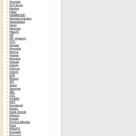
Grundig
H.H.Scott
Hacker
Haier
HAMMOND
Harman-Kardon
Hasselblad
Hertz
Hisense
Hitachi
HP
HP (Agilent)
HTC
Humax
Hyundai
Iberna
Iiyama
Ikegami
Indesit
Infinity
Infocus
Interm
ION
iRobot
IRT
Jamo
Janome
JBL
JVC
KAWAI
KEF
Kenwood
Kicker
Klark-Teknik
Klipsch
Kodak
Konica-Minolta
Korg
KRUPS
Kurzweil
Kyocera