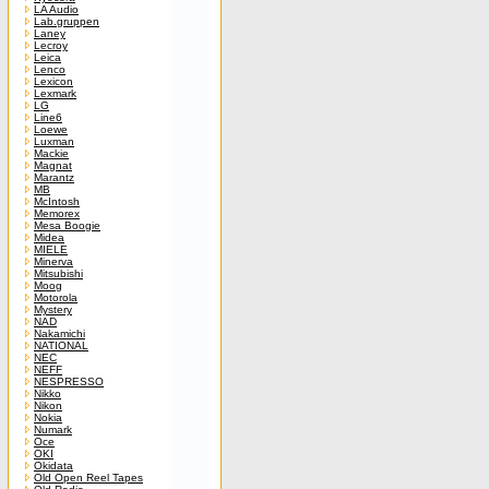
LA Audio
Lab.gruppen
Laney
Lecroy
Leica
Lenco
Lexicon
Lexmark
LG
Line6
Loewe
Luxman
Mackie
Magnat
Marantz
MB
McIntosh
Memorex
Mesa Boogie
Midea
MIELE
Minerva
Mitsubishi
Moog
Motorola
Mystery
NAD
Nakamichi
NATIONAL
NEC
NEFF
NESPRESSO
Nikko
Nikon
Nokia
Numark
Oce
OKI
Okidata
Old Open Reel Tapes