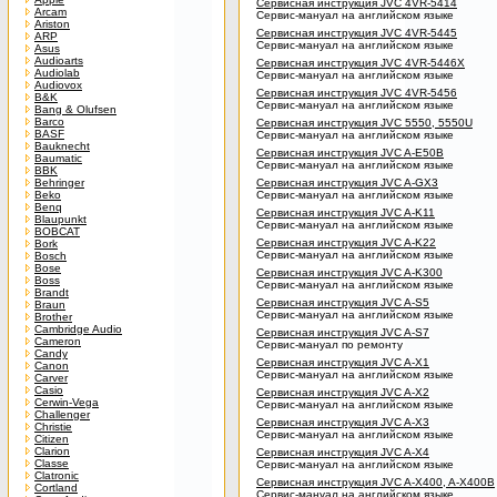
Сервисная инструкция JVC 4VR-5414
Arcam
Сервис-мануал на английском языке
Ariston
Сервисная инструкция JVC 4VR-5445
ARP
Сервис-мануал на английском языке
Asus
Audioarts
Сервисная инструкция JVC 4VR-5446X
Audiolab
Сервис-мануал на английском языке
Audiovox
Сервисная инструкция JVC 4VR-5456
B&K
Сервис-мануал на английском языке
Bang & Olufsen
Barco
Сервисная инструкция JVC 5550, 5550U
BASF
Сервис-мануал на английском языке
Bauknecht
Сервисная инструкция JVC A-E50B
Baumatic
Сервис-мануал на английском языке
BBK
Behringer
Сервисная инструкция JVC A-GX3
Beko
Сервис-мануал на английском языке
Benq
Сервисная инструкция JVC A-K11
Blaupunkt
Сервис-мануал на английском языке
BOBCAT
Сервисная инструкция JVC A-K22
Bork
Сервис-мануал на английском языке
Bosch
Bose
Сервисная инструкция JVC A-K300
Boss
Сервис-мануал на английском языке
Brandt
Сервисная инструкция JVC A-S5
Braun
Сервис-мануал на английском языке
Brother
Cambridge Audio
Сервисная инструкция JVC A-S7
Cameron
Сервис-мануал по ремонту
Candy
Сервисная инструкция JVC A-X1
Canon
Сервис-мануал на английском языке
Carver
Casio
Сервисная инструкция JVC A-X2
Cerwin-Vega
Сервис-мануал на английском языке
Challenger
Сервисная инструкция JVC A-X3
Christie
Сервис-мануал на английском языке
Citizen
Clarion
Сервисная инструкция JVC A-X4
Classe
Сервис-мануал на английском языке
Clatronic
Сервисная инструкция JVC A-X400, A-X400B
Cortland
Сервис-мануал на английском языке