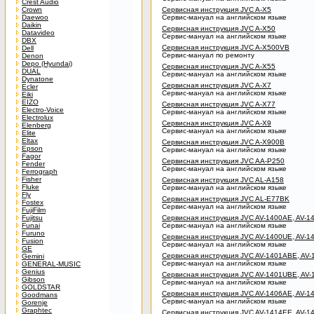
Crest Audio
Crown
Сервисная инструкция JVC A-X5
Daewoo
Сервис-мануал на английском языке
Daikin
Сервисная инструкция JVC A-X50
Datavideo
Сервис-мануал на английском языке
DBX
Сервисная инструкция JVC A-X500VB
Dell
Сервис-мануал по ремонту
Denon
Depo (Hyundai)
Сервисная инструкция JVC A-X55
DUAL
Сервис-мануал на английском языке
Dynatone
Сервисная инструкция JVC A-X7
Ecler
Сервис-мануал на английском языке
Eiki
EIZO
Сервисная инструкция JVC A-X77
Electro-Voice
Сервис-мануал на английском языке
Electrolux
Сервисная инструкция JVC A-X9
Elenberg
Сервис-мануал на английском языке
Elite
Eltax
Сервисная инструкция JVC A-X900B
Epson
Сервис-мануал на английском языке
Fagor
Сервисная инструкция JVC AA-P250
Fender
Сервис-мануал на английском языке
Ferrograph
Fisher
Сервисная инструкция JVC AL-A158
Fluke
Сервис-мануал на английском языке
Fly
Сервисная инструкция JVC AL-E77BK
Fostex
Сервис-мануал на английском языке
FujiFilm
Fujitsu
Сервисная инструкция JVC AV-1400AE, AV-1
Funai
Сервис-мануал на английском языке
Furuno
Сервисная инструкция JVC AV-1400UE, AV-1
Fusion
Сервис-мануал на английском языке
GE
Сервисная инструкция JVC AV-1401ABE, AV
Gemini
Сервис-мануал на английском языке
GENERAL-MUSIC
Genius
Сервисная инструкция JVC AV-1401UBE, AV
Gibson
Сервис-мануал на английском языке
GOLDSTAR
Сервисная инструкция JVC AV-1406AE, AV-
Goodmans
Сервис-мануал на английском языке
Gorenje
Graphtec
Сервисная инструкция JVC AV-1414EE, AV-1