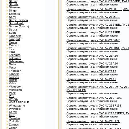
Shure
Сервисная инструкция JVC AV-2104EE, AV-2
Shuttle
Сервис-мануал на английском языке
Siemens
Сервисная инструкция JVC AV-2108TEE, AV-
Singer
Сервис-мануал на английском языке
Sitronics
Sony
Сервисная инструкция JVC AV-2115EE
Sony Ericsson
Сервис-мануал на английском языке
Soundcraft
Сервисная инструкция JVC AV-2124EE, AV-
Studer (Revox)
Сервис-мануал на английском языке
Supra
Сервисная инструкция JVC AV-2135EE
Sven
Сервис-мануал на английском языке
Tandberg
Tangent
Сервисная инструкция JVC AV-2156ME
Tapco
Сервис-мануал на английском языке
Tascam
Сервисная инструкция JVC AV-2180SE, AV-2
TCL
Сервис-мануал на английском языке
Teac
Technics
Сервисная инструкция JVC AV-21A10
Tektronix
Сервис-мануал на английском языке
Telefunken
Сервисная инструкция JVC AV-21A10
Tesla
Сервис-мануал на английском языке
Texet
Thomson
Сервисная инструкция JVC AV-21A4
Topfield
Сервис-мануал на английском языке
Toshiba
Сервисная инструкция JVC AV-21AT
UHER
Сервис-мануал на английском языке
Velas
Videovox
Сервисная инструкция JVC AV-21BD5, AV-21
Viewsonic
AV-21BD5EPS
Vitek
Сервис-мануал на английском языке
Vox
Сервисная инструкция JVC AV-21BF10E
WEGA
Сервис-мануал на английском языке
WHARFEDALE
Wheatstone
Сервисная инструкция JVC AV-21BF11E
Whirlpool
Сервис-мануал на английском языке
Xerox
Сервисная инструкция JVC AV-21BF5EES, A
Xoro
Сервис-мануал на английском языке
Yamaha
Сервисная инструкция JVC AV-21BT7E
Yorkville
Сервис-мануал на английском языке
Zanussi
Zenith
Сервисная инструкция JVC AV-21BT7EE