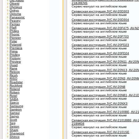
Old Radio
21BJ8ENS
Olivetti
Сервис-мануал на английском языке
Olympus
Onkyo
Сервисная инструкция JVC AV-20D303
Optoma
Сервис-мануал на английском языке
Panasonic
Сервисная инструкция JVC AV-20D304
Peavey
Сервис-мануал на английском языке
Pentax
Pfaff
Сервисная инструкция JVC AV-20F475, AV-N
Philips
Сервис-мануал на английском языке
Phonic
Сервисная инструкция JVC AV-20F703
Pioneer
Сервис-мануал на английском языке
Polar
Polaroid
Сервисная инструкция JVC AV-20FD23
Premiera
Сервис-мануал на английском языке
Prima
Сервисная инструкция JVC AV-20FD24
Privileg
Сервис-мануал на английском языке
Prology
Proview
Сервисная инструкция JVC AV-20N11, AV-20
Quad
Сервис-мануал на английском языке
Rane
Сервисная инструкция JVC AV-20N13, AV-20N
Reloop
Сервис-мануал на английском языке
Ricoh
Сервисная инструкция JVC AV-20N3, AV-20
RISO
Сервис-мануал на английском языке
Roadstar
Rockford
Сервисная инструкция JVC AV-20N8
Roland
Сервис-мануал на английском языке
Rolsen
Сервисная инструкция JVC AV-20N81, AV-21
Rotel
Сервис-мануал на английском языке
SABA
Saeco
Сервисная инструкция JVC AV-20NX3
Samsung
Сервис-мануал на английском языке
Samtron
Сервисная инструкция JVC AV-2100BE, AV-2
Sansui
Сервис-мануал на английском языке
Sanyo
Scott
Сервисная инструкция JVC AV-2101BBE, AV-2
Seg
21BMG8
Setton
Сервис-мануал на английском языке
Sharp
Сервисная инструкция JVC AV-2101SE
Sherwood
Сервис-мануал на английском языке
Shinco