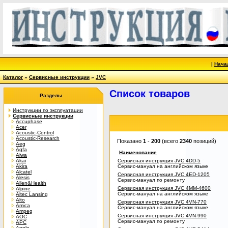
|
Нача
Каталог
»
Сервисные инструкции
»
JVC
Список товаров
Разделы
Инструкции по эксплуатации
Сервисные инструкции
Accuphase
Acer
Acoustic-Control
Acoustic-Research
Показано
1
-
200
(всего
2340
позиций)
Aeg
Agfa
Наименование
Aiwa
Akai
Сервисная инструкция JVC 4DD-5
Akira
Сервис-мануал на английском языке
Alcatel
Сервисная инструкция JVC 4ED-1205
Alesis
Сервис-мануал по ремонту
Allen&Health
Сервисная инструкция JVC 4MM-4600
Alpine
Сервис-мануал на английском языке
Altec Lansing
Alto
Сервисная инструкция JVC 4VN-770
Amica
Сервис-мануал на английском языке
Ampeg
Сервисная инструкция JVC 4VN-990
AOC
Сервис-мануал по ремонту
APC
Apple