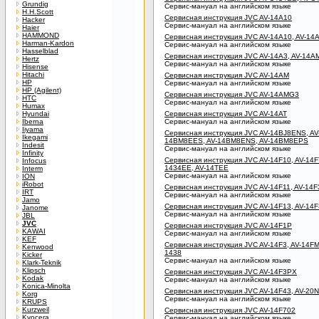
Grundig
Сервис-мануал на английском языке
H.H.Scott
Сервисная инструкция JVC AV-14A10
Hacker
Сервис-мануал на английском языке
Haier
HAMMOND
Сервисная инструкция JVC AV-14A10, AV-14
Harman-Kardon
Сервис-мануал на английском языке
Hasselblad
Сервисная инструкция JVC AV-14A3, AV-14A
Hertz
Сервис-мануал на английском языке
Hisense
Hitachi
Сервисная инструкция JVC AV-14AM
HP
Сервис-мануал на английском языке
HP (Agilent)
Сервисная инструкция JVC AV-14AMG3
HTC
Сервис-мануал на английском языке
Humax
Hyundai
Сервисная инструкция JVC AV-14AT
Iberna
Сервис-мануал на английском языке
Iiyama
Сервисная инструкция JVC AV-14BJ8ENS, AV
Ikegami
14BM8EES, AV-14BM8ENS, AV-14BM8EPS
Indesit
Сервис-мануал на английском языке
Infinity
Сервисная инструкция JVC AV-14F10, AV-14F
Infocus
1434EE, AV-14TEE
Interm
Сервис-мануал на английском языке
ION
iRobot
Сервисная инструкция JVC AV-14F11, AV-14F
IRT
Сервис-мануал на английском языке
Jamo
Сервисная инструкция JVC AV-14F13, AV-14
Janome
Сервис-мануал на английском языке
JBL
JVC
Сервисная инструкция JVC AV-14F1P
KAWAI
Сервис-мануал на английском языке
KEF
Сервисная инструкция JVC AV-14F3, AV-14FM
Kenwood
1438
Kicker
Сервис-мануал на английском языке
Klark-Teknik
Klipsch
Сервисная инструкция JVC AV-14F3PX
Kodak
Сервис-мануал на английском языке
Konica-Minolta
Сервисная инструкция JVC AV-14F43, AV-20N
Korg
Сервис-мануал на английском языке
KRUPS
Kurzweil
Сервисная инструкция JVC AV-14F702
Kyocera
Сервис-мануал на английском языке